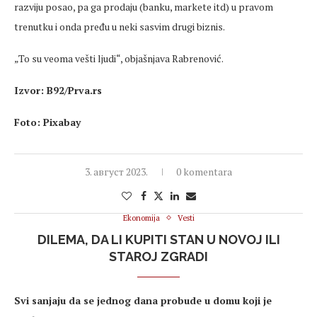
razviju posao, pa ga prodaju (banku, markete itd) u pravom
trenutku i onda pređu u neki sasvim drugi biznis.
„To su veoma vešti ljudi“, objašnjava Rabrenović.
Izvor: B92/Prva.rs
Foto: Pixabay
3. август 2023.
0 komentara
Ekonomija
Vesti
DILEMA, DA LI KUPITI STAN U NOVOJ ILI
STAROJ ZGRADI
Svi sanjaju da se jednog dana probude u domu koji je