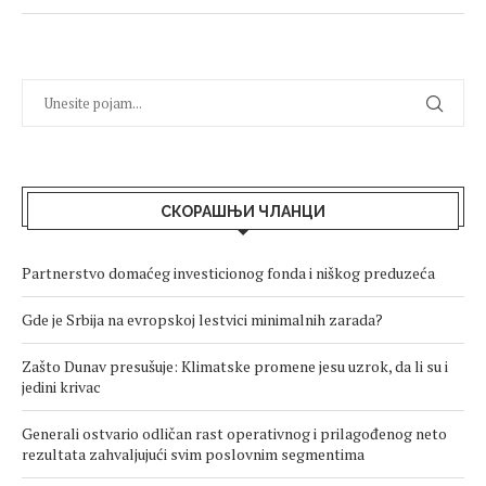
СКОРАШЊИ ЧЛАНЦИ
Partnerstvo domaćeg investicionog fonda i niškog preduzeća
Gde je Srbija na evropskoj lestvici minimalnih zarada?
Zašto Dunav presušuje: Klimatske promene jesu uzrok, da li su i
jedini krivac
Generali ostvario odličan rast operativnog i prilagođenog neto
rezultata zahvaljujući svim poslovnim segmentima