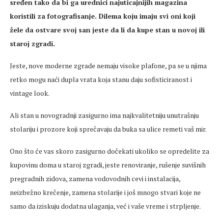
sređen tako da bi ga urednici najuticajnijih magazina
koristili za fotografisanje. Dilema koju imaju svi oni koji
žele da ostvare svoj san jeste da li da kupe stan u novoj ili
staroj zgradi.
Jeste, nove moderne zgrade nemaju visoke plafone, pa se u njima
retko mogu naći dupla vrata koja stanu daju sofisticiranost i
vintage look.
Ali stan u novogradnji zasigurno ima najkvalitetniju unutrašnju
stolariju i prozore koji sprečavaju da buka sa ulice remeti vaš mir.
Ono što će vas skoro zasigurno dočekati ukoliko se opredelite za
kupovinu doma u staroj zgradi, jeste renoviranje, rušenje suvišnih
pregradnih zidova, zamena vodovodnih cevi i instalacija,
neizbežno krečenje, zamena stolarije i još mnogo stvari koje ne
samo da iziskuju dodatna ulaganja, već i vaše vreme i strpljenje.