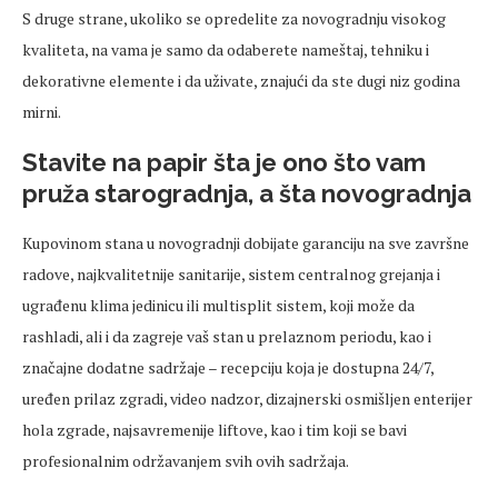
S druge strane, ukoliko se opredelite za novogradnju visokog
kvaliteta, na vama je samo da odaberete nameštaj, tehniku i
dekorativne elemente i da uživate, znajući da ste dugi niz godina
mirni.
Stavite na papir šta je ono što vam
pruža starogradnja, a šta novogradnja
Kupovinom stana u novogradnji dobijate garanciju na sve završne
radove, najkvalitetnije sanitarije, sistem centralnog grejanja i
ugrađenu klima jedinicu ili multisplit sistem, koji može da
rashladi, ali i da zagreje vaš stan u prelaznom periodu, kao i
značajne dodatne sadržaje – recepciju koja je dostupna 24/7,
uređen prilaz zgradi, video nadzor, dizajnerski osmišljen enterijer
hola zgrade, najsavremenije liftove, kao i tim koji se bavi
profesionalnim održavanjem svih ovih sadržaja.