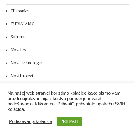
IT i nauka
IZDVAJAMO
Kultura
Novci.rs
Nove tehnologije
Novi brojevi
Politika i društvo
Na našoj web stranici koristimo kolačiće kako bismo vam
pružili najrelevantnije iskustvo pamćenjem vaših
Posle 5
podešavanja. Klikom na "Prihvati", prihvatate upotrebu SVIH
kolačića.
Posle 5
Podešavanja kolačića
PRIHVATI
Presseurop