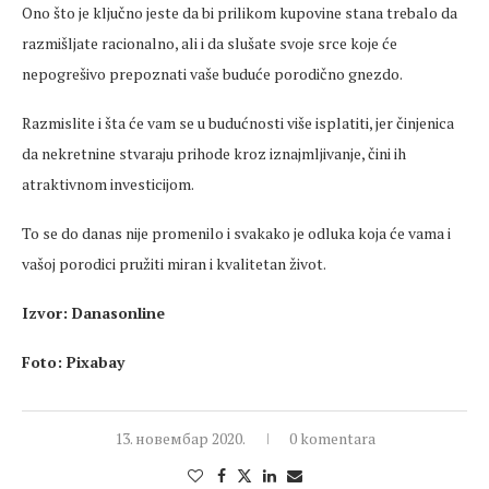
Ono što je ključno jeste da bi prilikom kupovine stana trebalo da
razmišljate racionalno, ali i da slušate svoje srce koje će
nepogrešivo prepoznati vaše buduće porodično gnezdo.
Razmislite i šta će vam se u budućnosti više isplatiti, jer činjenica
da nekretnine stvaraju prihode kroz iznajmljivanje, čini ih
atraktivnom investicijom.
To se do danas nije promenilo i svakako je odluka koja će vama i
vašoj porodici pružiti miran i kvalitetan život.
Izvor: Danasonline
Foto: Pixabay
13. новембар 2020.
0 komentara