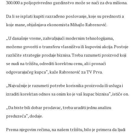
300.000 a poljoprivredno gazdinstvo može se naći za dva miliona.
Da li se isplati kupiti razrađeno poslovanje, koje su prednosti a
koje mane, objašnjava ekonomista Mihajlo Rabrenović.
„U današnje vreme, zahvaljujući modernim tehnologijama,
možemo govoriti o transferu vlasništva ili kupovini akcija. Postoje
različite strategije prodaje biznisa. Treba razumeti proizvod koji
se nudi na tržištu, odrediti korektnu cenu, ali i pronaći
odgovarajućeg kupca“, kaže Rabrenović za TV Prva.
„Najvažnije je razumeti potrebe korisnika proizvoda ili usluga i
izraditi korektan odnos sa onim ko je vaš kupac biznisa“, ističe on.
„Da biste bili dobar prodavac, treba uraditi jednu analizu
preduzeća“, dodaje.
Prema njegovim rečima, na našem tržištu, bilo je primera da ljudi