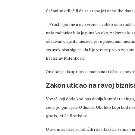
Čačani su odlučili da se strpe još nekoliko dana,
– Prošle godine u ovo vreme uveliko smo radili 
naša radionica bila je puna ko oko, zakazivalo 
očekivao u aprilu mesecu, jer u pojedinim mesti
još uvek nisu sigurni da li je vreme pravo za z
Bratislav Milenković.
On dodaje da uprkos cenama na tržištu, cenovn
Zakon uticao na ravoj biznis
Vozač koji dođe kod nas dobija komplet uslugu, 
cena po gumi je 500 dinara. Ukoliko kupi kod na
gratis, ističe Bratislav.
U ovom servisu su odličili i da olakšaju svima o