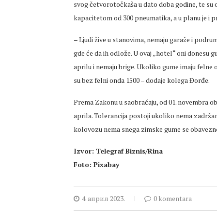
svog četvorotočkaša u dato doba godine, te su ot
kapacitetom od 300 pneumatika, a u planu je i pr
– Ljudi žive u stanovima, nemaju garaže i podrum
gde će da ih odlože. U ovaj „hotel“ oni donesu 
aprilu i nemaju brige. Ukoliko gume imaju felne 
su bez felni onda 1500 – dodaje kolega Đorđe.
Prema Zakonu u saobraćaju, od 01. novembra ob
aprila. Tolerancija postoji ukoliko nema zadržan
kolovozu nema snega zimske gume se obavezno 
Izvor: Telegraf Biznis/Rina
Foto: Pixabay
4. април 2023.
0 komentara