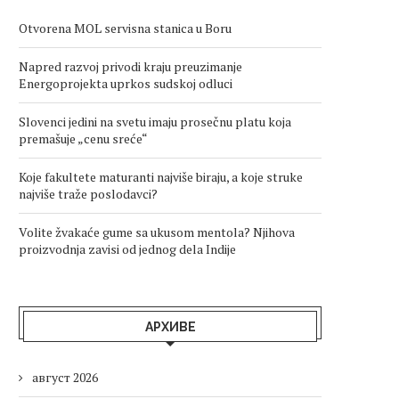
Otvorena MOL servisna stanica u Boru
Napred razvoj privodi kraju preuzimanje
Energoprojekta uprkos sudskoj odluci
Slovenci jedini na svetu imaju prosečnu platu koja
premašuje „cenu sreće“
Koje fakultete maturanti najviše biraju, a koje struke
najviše traže poslodavci?
Volite žvakaće gume sa ukusom mentola? Njihova
proizvodnja zavisi od jednog dela Indije
АРХИВЕ
август 2026