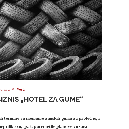
omija
Vesti
BIZNIS „HOTEL ZA GUME“
ili termine za menjanje zimskih guma za prolećne, i
prilike su, ipak, poremetile planove vozača.