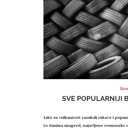
Ekon
SVE POPULARNIJI 
Iako su vulkanizeri zasukali rukave i popun
to danima unapred, najavljene vremenske ne