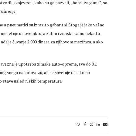
vorili svojevrsni, kako su ga nazvali, „hotel za gume“, sa
oširenje.
e a pneumatici su izrazito gabaritni. Stoga je jako važno
gume letnje u novembru, a zatim i zimske tamo nekad u
onda je čuvanje 2.000 dinara za njihovom mezimca, a ako
avezna je upotreba zimske auto-opreme, sve do 01.
og snega na kolovozu, ali se savetuje da iako na
stave usled niskih temperatura.