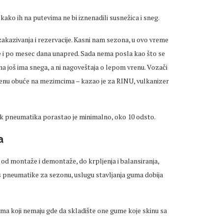
 kako ih na putevima ne bi iznenadili susnežica i sneg.
zakazivanja i rezervacije. Kasni nam sezona, u ovo vreme
se i po mesec dana unapred. Sada nema posla kao što se
ma još ima snega, a ni nagoveštaja o lepom vrenu. Vozači
amenu obuće na mezimcima – kazao je za RINU, vulkanizer
ik pneumatika porastao je minimalno, oko 10 odsto.
a
od montaže i demontaže, do krpljenja i balansiranja,
s pneumatike za sezonu, uslugu stavljanja guma dobija
nima koji nemaju gde da skladište one gume koje skinu sa