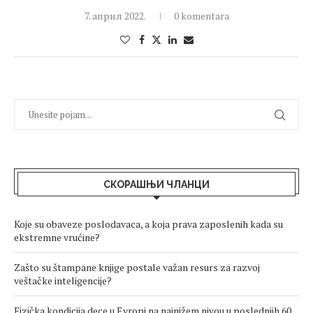
7. април 2022.
0 komentara
СКОРАШЊИ ЧЛАНЦИ
Koje su obaveze poslodavaca, a koja prava zaposlenih kada su
ekstremne vrućine?
Zašto su štampane knjige postale važan resurs za razvoj
veštačke inteligencije?
Fizička kondicija dece u Evropi na najnižem nivou u poslednjih 60