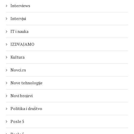
Interviews
Intervjui
IT i nauka
IZDVAJAMO
Kultura
Novci.rs
Nove tehnologije
Novi brojevi
Politika i društvo
Posle 5