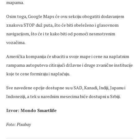
mapama.
Osim toga, Google Maps će ovu sekciju obogatiti dodavanjem
znakova STOP duž puta, što će biti obeleženo i glasovnom
navigacijom, što će i te kako biti od pomoći nesmotrenim
vozačima.
Američka kompanija će ubaciti u svoje mape i cene na naplatnim
rampama autoputeva citirajući državne i druge zvanične institucije
koje te cene formiraju i naplaćuju.
Sve navedene opcije dostupne su u SAD, Kanadi, Indiji, Japanu i
Indoneziji, a tek u narednim mesecima biće dostupni u Srbiji.
Izvor: Mondo Smartlife
Foto: Pixabay