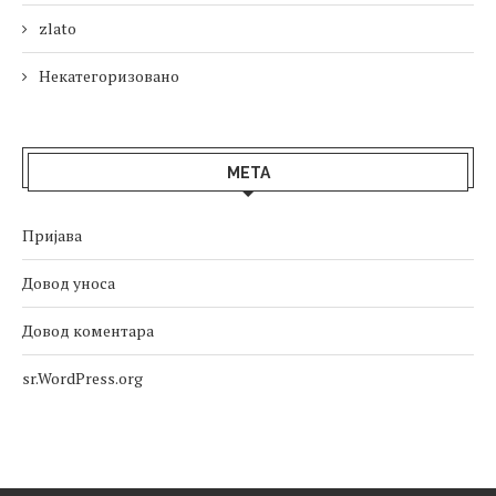
zlato
Некатегоризовано
МЕТА
Пријава
Довод уноса
Довод коментара
sr.WordPress.org