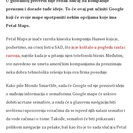
U globalnoj privredi nije redak slučaj da kompanije
preuzmu i dorade tuđe ideje. To će ovaj put učiniti Google
koji će svoje mape upotpuniti nekim opcijama koje ima
Petal Maps.
Petal Maps je inače razvila kineska kompanija Huawei koja je,
podsetimo, na crnoj listi u SAD, što
ju je koštalo u pogledu rasta i
razvoja
, najviše kada je u pitanju njen telefonski biznis. Međutim,
sve navedeno ne smeta američkim kompanijama da preuzimaju
neka dobra tehnološka rešenja koja ova firma poseduje.
Kako piše Mondo Smartlife, sada će Google od nje preuzeti ideju
o nuđenju informacija o semaforima. Google mape će uskoro
dobiti ucrtane semafore, a onda će u glasovnu navigaciju biti
uvrštena i upozorenja vozačima da se ispred njih nalazi semafor i
da vode računa i o tome. Takođe, semafori će biti prikazani i
prilikom navigacije za pešake, baš kao što je to sada slučaj u Petal