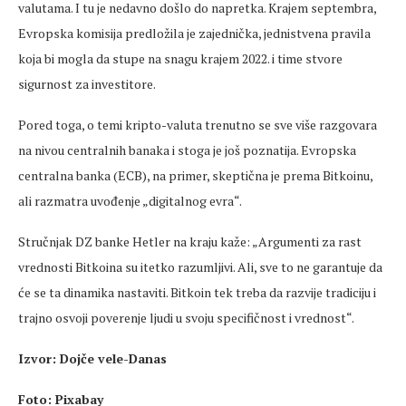
valutama. I tu je nedavno došlo do napretka. Krajem septembra,
Evropska komisija predložila je zajednička, jednistvena pravila
koja bi mogla da stupe na snagu krajem 2022. i time stvore
sigurnost za investitore.
Pored toga, o temi kripto-valuta trenutno se sve više razgovara
na nivou centralnih banaka i stoga je još poznatija. Evropska
centralna banka (ECB), na primer, skeptična je prema Bitkoinu,
ali razmatra uvođenje „digitalnog evra“.
Stručnjak DZ banke Hetler na kraju kaže: „Argumenti za rast
vrednosti Bitkoina su itetko razumljivi. Ali, sve to ne garantuje da
će se ta dinamika nastaviti. Bitkoin tek treba da razvije tradiciju i
trajno osvoji poverenje ljudi u svoju specifičnost i vrednost“.
Izvor: Dojče vele-Danas
Foto: Pixabay