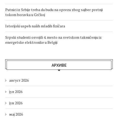
Putnici iz Srbije treba da budu na oprezu zbog sajber pretnji
tokom boravka u Grčkoj
Istorijski uspeh naših mladih fizičara
Srpski studenti osvojili 4. mesto na svetskom takmičenju iz
energetske elektronike u Belgiji
АРХИВЕ
август 2026
јул 2026
јун 2026
мај 2026