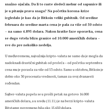
snažno ojačala. Da li to raste sledeći mehur od sapunice ili
je u pitanju prava snaga? Na početku korona-krize
izgledalo je kao da je Bitkoin veliki gubitnik. Od sredine
februara do sredine marta cena je pala za više od 50 odsto
– na samo 4.895 dolara. Nakon kratke faze oporavka, cena
se dugo vrtela blizu granice od 10.000 američkih dolara –
sve do pre nekoliko nedelja.
U međuvremenu, najvažnija kripto-valuta ne samo da je mogla da
nadoknadi drastični gubitak od proleća – od početka septembra
cena mu je porasla za više od 53 odsto. Samo u oktobru, Bitkoin je
dobio oko 30 procenata vrednosti, taman za svoj dvanaesti
rođendan.
Sajber-valuta popela se u prošli petak na gotovo 16.000
američkih dolara, a u sredu (11.11.) je na berzi kripto-valuta
Bitstamp povremeno bila oko 15.650 dolara.