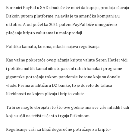
Korisnici PayPal u SAD ubuduće će moći da kupuju, prodaju i čuvaju
Bitkoin putem platforme, najavila je ta američka kompanija u
oktobru. A od početka 2021. putem PayPal biće omogućeno
plaćanje kripto valutama i u maloprodaji.
Politika kamata, korona, mladi i najava regulisanja
Kao važne pokretače ovog jačanja kripto valute Seren Hetler vidi
i politiku nultih kamatnih stopa centralnih banaka i programe
gigantske potrošnje tokom pandemije korone koje su donele
vlade. Prema analitičaru DZ banke, to je dovelo do talasa
likvidnosti na kojem plivaju i kripto valute.
Tu bi se moglo ubrojati i to što ove godine ima sve više mladih ljudi
koji su ušli na tržište i često trguju Bitkoinom.
Regulisanje važi za ključ dugoročne potražnje za kripto-