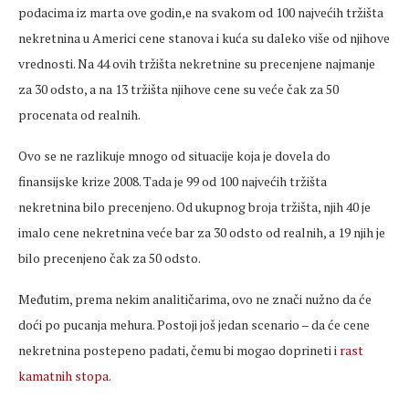
podacima iz marta ove godin,e na svakom od 100 najvećih tržišta
nekretnina u Americi cene stanova i kuća su daleko više od njihove
vrednosti. Na 44 ovih tržišta nekretnine su precenjene najmanje
za 30 odsto, a na 13 tržišta njihove cene su veće čak za 50
procenata od realnih.
Ovo se ne razlikuje mnogo od situacije koja je dovela do
finansijske krize 2008. Tada je 99 od 100 najvećih tržišta
nekretnina bilo precenjeno. Od ukupnog broja tržišta, njih 40 je
imalo cene nekretnina veće bar za 30 odsto od realnih, a 19 njih je
bilo precenjeno čak za 50 odsto.
Međutim, prema nekim analitičarima, ovo ne znači nužno da će
doći po pucanja mehura. Postoji još jedan scenario – da će cene
nekretnina postepeno padati, čemu bi mogao doprineti i
rast
kamatnih stopa
.