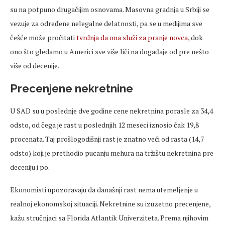
su na potpuno drugačijim osnovama. Masovna gradnja u Srbiji se
vezuje za određene nelegalne delatnosti, pa se u medijima sve
češće može pročitati
tvrdnja da ona služi za pranje novca,
dok
ono što gledamo u Americi sve više liči na događaje od pre nešto
više od decenije.
Precenjene nekretnine
U SAD su u poslednje dve godine cene nekretnina porasle za 34,4
odsto, od čega je rast u poslednjih 12 meseci iznosio čak 19,8
procenata. Taj prošlogodišnji rast je znatno veći od rasta (14,7
odsto) koji je prethodio pucanju mehura na tržištu nekretnina pre
deceniju i po.
Ekonomisti upozoravaju da današnji rast nema utemeljenje u
realnoj ekonomskoj situaciji. Nekretnine su izuzetno precenjene,
kažu stručnjaci sa Florida Atlantik Univerziteta. Prema njihovim