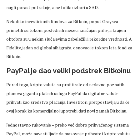
nagli porast potražnje, a ne toliko izbori u SAD.
Nekoliko investicionih fondova za Bitkoin, poput Graysca
primetili su tokom poslednjih meseci značajan priliv, a krajem
oktobra su u nekim slučajevima zabeležili i rekordne vrednosti. A
Fidelity, jedan od globalnih igrača, osnovao je tokom leta fond za
Bitkoin.
PayPal je dao veliki podstrek Bitkoinu
Pored toga, kripto valute su profitirale od nedavno poznatih
planova giganta platnih usluga PayPal da digitalne valute
prihvati kao sredstvo plaćanja. Investitori pretpostavljaju da će
ovaj korak ka komercijalnoj upotrebi dati novi zamah Bitkoinu.
Jednostavno rukovanje – preko već dobro prihvaćenog sistema
PayPal, može navesti ljude da masovnije prihvate i kripto valutu.