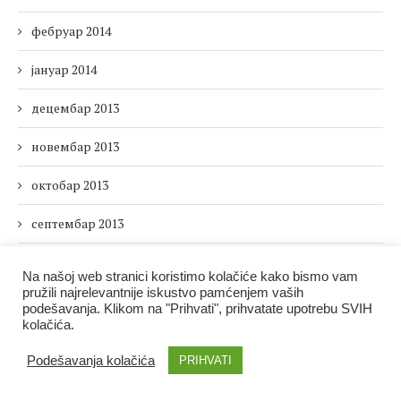
фебруар 2014
јануар 2014
децембар 2013
новембар 2013
октобар 2013
септембар 2013
август 2013
Na našoj web stranici koristimo kolačiće kako bismo vam
pružili najrelevantnije iskustvo pamćenjem vaših
јул 2013
podešavanja. Klikom na "Prihvati", prihvatate upotrebu SVIH
kolačića.
јун 2013
Podešavanja kolačića
PRIHVATI
мај 2013