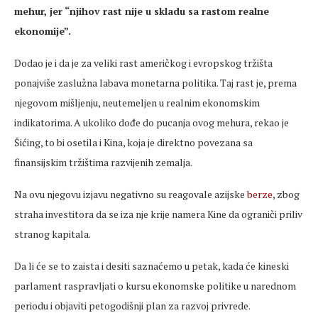
mehur, jer “njihov rast nije u skladu sa rastom realne
ekonomije”.
Dodao je i da je za veliki rast američkog i evropskog tržišta
ponajviše zaslužna labava monetarna politika. Taj rast je, prema
njegovom mišljenju, neutemeljen u realnim ekonomskim
indikatorima. A ukoliko dođe do pucanja ovog mehura, rekao je
Šićing, to bi osetila i Kina, koja je direktno povezana sa
finansijskim tržištima razvijenih zemalja.
Na ovu njegovu izjavu negativno su reagovale azijske
berze
, zbog
straha investitora da se iza nje krije namera Kine da ograniči priliv
stranog kapitala.
Da li će se to zaista i desiti saznaćemo u petak, kada će kineski
parlament raspravljati o kursu ekonomske politike u narednom
periodu i objaviti petogodišnji plan za razvoj privrede.