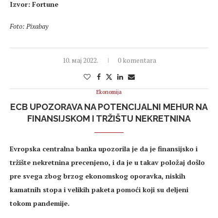
Izvor: Fortune
Foto: Pixabay
10. мај 2022.
0 komentara
Ekonomija
ECB UPOZORAVA NA POTENCIJALNI MEHUR NA
FINANSIJSKOM I TRŽIŠTU NEKRETNINA
Evropska centralna banka upozorila je da je finansijsko i
tržište nekretnina precenjeno, i da je u takav položaj došlo
pre svega zbog brzog ekonomskog oporavka, niskih
kamatnih stopa i velikih paketa pomoći koji su deljeni
tokom pandemije.