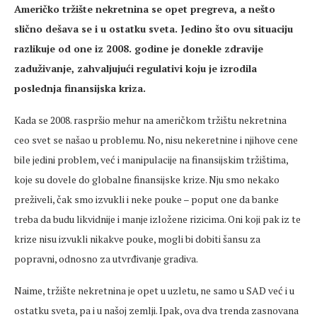
Američko tržište nekretnina se opet pregreva, a nešto
slično dešava se i u ostatku sveta. Jedino što ovu situaciju
razlikuje od one iz 2008. godine je donekle zdravije
zaduživanje, zahvaljujući regulativi koju je izrodila
poslednja finansijska kriza.
Kada se 2008. raspršio mehur na američkom tržištu nekretnina
ceo svet se našao u problemu. No, nisu nekeretnine i njihove cene
bile jedini problem, već i manipulacije na finansijskim tržištima,
koje su dovele do globalne finansijske krize. Nju smo nekako
preživeli, čak smo izvukli i neke pouke – poput one da banke
treba da budu likvidnije i manje izložene rizicima. Oni koji pak iz te
krize nisu izvukli nikakve pouke, mogli bi dobiti šansu za
popravni, odnosno za utvrđivanje gradiva.
Naime, tržište nekretnina je opet u uzletu, ne samo u SAD već i u
ostatku sveta, pa i u našoj zemlji. Ipak, ova dva trenda zasnovana