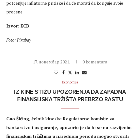
potcenjuje inflatorne pritiske i da će morati da koriguje svoje
procene.
Izvor: ECB
Foto: Pixabay
17. новембар 2021.
0 komentara
Ekonomija
IZ KINE STIŽU UPOZORENJA DA ZAPADNA
FINANSIJSKA TRŽIŠTA PREBRZO RASTU
Guo Šićing, čelnik kineske Regulatorne komisije za
bankarstvo i osiguranje, upozorio je da bi se na razvijenim
finansijskim tržištima u narednom periodu mogao stvoriti