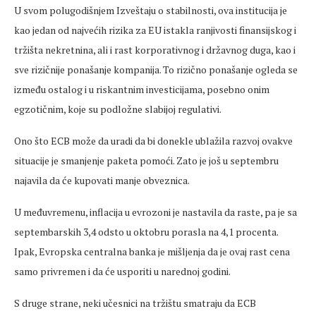
U svom polugodišnjem Izveštaju o stabilnosti, ova institucija je
kao jedan od najvećih rizika za EU istakla ranjivosti finansijskog i
tržišta nekretnina, ali i rast korporativnog i državnog duga, kao i
sve rizičnije ponašanje kompanija. To rizično ponašanje ogleda se
između ostalog i u riskantnim investicijama, posebno onim
egzotičnim, koje su podložne slabijoj regulativi.
Ono što ECB može da uradi da bi donekle ublažila razvoj ovakve
situacije je smanjenje paketa pomoći. Zato je još u septembru
najavila da će kupovati manje obveznica.
U međuvremenu, inflacija u evrozoni je nastavila da raste, pa je sa
septembarskih 3,4 odsto u oktobru porasla na 4,1 procenta.
Ipak, Evropska centralna banka je mišljenja da je ovaj rast cena
samo privremen i da će usporiti u narednoj godini.
S druge strane, neki učesnici na tržištu smatraju da ECB