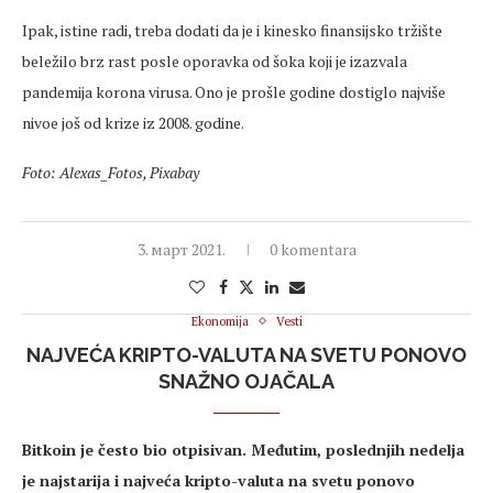
Ipak, istine radi, treba dodati da je i kinesko finansijsko tržište
beležilo brz rast posle oporavka od šoka koji je izazvala
pandemija korona virusa. Ono je prošle godine dostiglo najviše
nivoe još od krize iz 2008. godine.
Foto: Alexas_Fotos, Pixabay
3. март 2021.
0 komentara
Ekonomija
Vesti
NAJVEĆA KRIPTO-VALUTA NA SVETU PONOVO
SNAŽNO OJAČALA
Bitkoin je često bio otpisivan. Međutim, poslednjih nedelja
je najstarija i najveća kripto-valuta na svetu ponovo