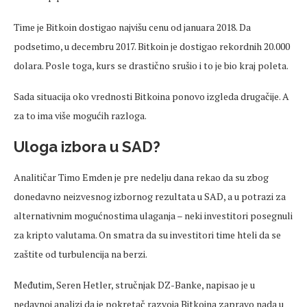
Time je Bitkoin dostigao najvišu cenu od januara 2018. Da
podsetimo, u decembru 2017. Bitkoin je dostigao rekordnih 20.000
dolara. Posle toga, kurs se drastično srušio i to je bio kraj poleta.
Sada situacija oko vrednosti Bitkoina ponovo izgleda drugačije. A
za to ima više mogućih razloga.
Uloga izbora u SAD?
Analitičar Timo Emden je pre nedelju dana rekao da su zbog
donedavno neizvesnog izbornog rezultata u SAD, a u potrazi za
alternativnim mogućnostima ulaganja – neki investitori posegnuli
za kripto valutama. On smatra da su investitori time hteli da se
zaštite od turbulencija na berzi.
Međutim, Seren Hetler, stručnjak DZ-Banke, napisao je u
nedavnoj analizi da je pokretač razvoja Bitkoina zapravo nada u