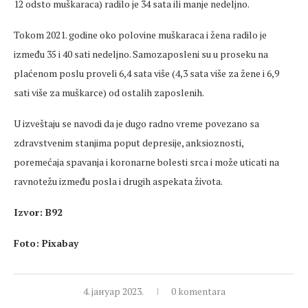
12 odsto muškaraca) radilo je 34 sata ili manje nedeljno.
Tokom 2021. godine oko polovine muškaraca i žena radilo je
između 35 i 40 sati nedeljno. Samozaposleni su u proseku na
plaćenom poslu proveli 6,4 sata više (4,3 sata više za žene i 6,9
sati više za muškarce) od ostalih zaposlenih.
U izveštaju se navodi da je dugo radno vreme povezano sa
zdravstvenim stanjima poput depresije, anksioznosti,
poremećaja spavanja i koronarne bolesti srca i može uticati na
ravnotežu između posla i drugih aspekata života.
Izvor: B92
Foto: Pixabay
4. јануар 2023.
0 komentara