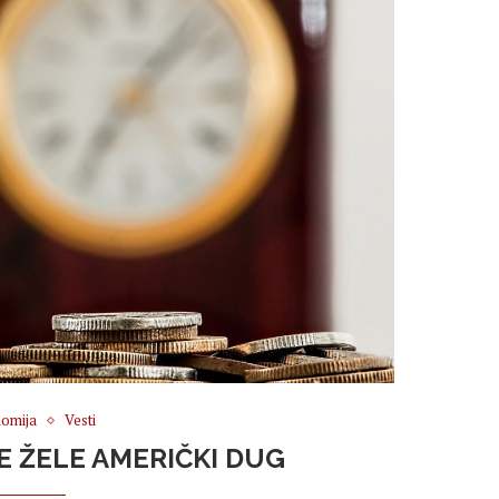
omija
Vesti
E ŽELE AMERIČKI DUG