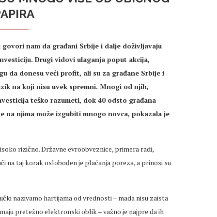
PAPIRA
govori nam da građani Srbije i dalje doživljavaju
investiciju. Drugi vidovi ulaganja poput akcija,
u da donesu veći profit, ali su za građane Srbije i
izik na koji nisu uvek spremni. Mnogi od njih,
investicija teško razumeti, dok 40 odsto građana
 se na njima može izgubiti mnogo novca, pokazala je
 visoko rizično. Državne evroobveznice, primera radi,
uči na taj korak oslobođen je plaćanja poreza, a prinosi su
dnički nazivamo hartijama od vrednosti – mada nisu zaista
imaju pretežno elektronski oblik – važno je najpre da ih