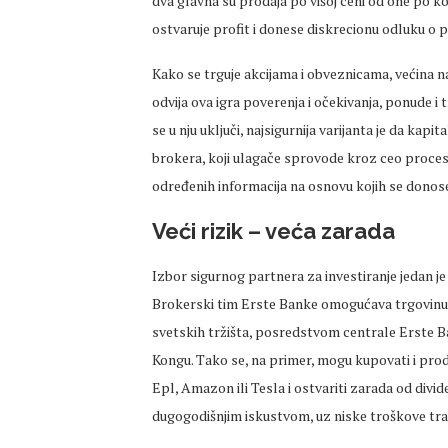
dva glavna su prodaja po višoj ceni od one po ko
ostvaruje profit i donese diskrecionu odluku o p
Kako se trguje akcijama i obveznicama, većina n
odvija ova igra poverenja i očekivanja, ponude i t
se u nju uključi, najsigurnija varijanta je da ka
brokera, koji ulagače sprovode kroz ceo proces
određenih informacija na osnovu kojih se donose
Veći rizik – veća zarada
Izbor sigurnog partnera za investiranje jedan je
Brokerski tim Erste Banke omogućava trgovinu a
svetskih tržišta, posredstvom centrale Erste B
Kongu. Tako se, na primer, mogu kupovati i prod
Epl, Amazon ili Tesla i ostvariti zarada od divid
dugogodišnjim iskustvom, uz niske troškove tra