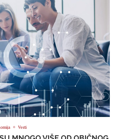
omija
Vesti
 SU MNOGO VIŠE OD OBIČNOG