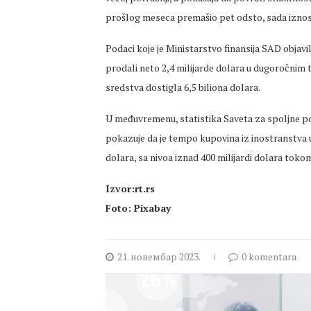
prošlog meseca premašio pet odsto, sada iznosi
Podaci koje je Ministarstvo finansija SAD objavil
prodali neto 2,4 milijarde dolara u dugoročnim
sredstva dostigla 6,5 biliona dolara.
U međuvremenu, statistika Saveta za spoljne pos
pokazuje da je tempo kupovina iz inostranstva 
dolara, sa nivoa iznad 400 milijardi dolara toko
Izvor:rt.rs
Foto: Pixabay
21. новембар 2023.
0 komentara