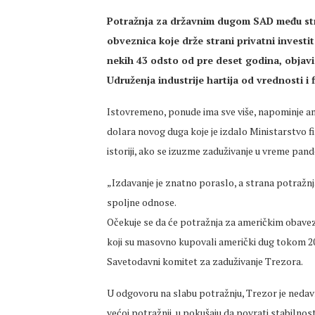
Potražnja za državnim dugom SAD među str
obveznica koje drže strani privatni investi
nekih 43 odsto od pre deset godina, objavio
Udruženja industrije hartija od vrednosti i f
Istovremeno, ponude ima sve više, napominje am
dolara novog duga koje je izdalo Ministarstvo fi
istoriji, ako se izuzme zaduživanje u vreme pand
„Izdavanje je znatno poraslo, a strana potražnja 
spoljne odnose.
Očekuje se da će potražnja za američkim obave
koji su masovno kupovali američki dug tokom 2000
Savetodavni komitet za zaduživanje Trezora.
U odgovoru na slabu potražnju, Trezor je nedav
većoj potražnji, u pokušaju da povrati stabilnost