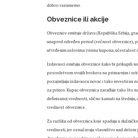
dobro razumemo.
Obveznice ili akcije
Obveznice emituje država (Republika Srbija, grad
unapred određen period (ročnost obveznice), po
utvrđenim uslovima (visina kupona, učestalost i
Izdavaoci emituju obveznice kako bi prikupili no
posredstvom svojih brokera na primarnim i sekun
pozajmljuju izdavaocu novac i tako investiran n
za prinos. Kupac obveznica zarađuje tako što n
definisanoj vrednosti, slično kamati na štednj
vrednost obveznice.
Za razliku od obveznica koje spadaju u dužničke h
vrednosti, jer označavaju vlasništvo nad delom p