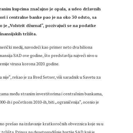
anim kupcima značajno je opala, a udeo državnih
tori i centralne banke pao je na oko 30 odsto, sa
 je „Volstrit džurnal“, pozivajući se na podatke
inansijskih tržišta.
erički medij, navodeći kao primer neto dva biliona
nansija SAD ove godine, što predstavlja najveći nivo u
emije virusa korona 2020. godine.
nije“, rekao je za Bred Setser, viši saradnik u Savetu za
zama među stranim investitorima i centralnim bankama,
-ih i početkom 2010-ih, biti „ograničenija“, ocenio je
no prešao na izdavanje kratkoročnih obveznica koje su u
 tržišta. Prinos na desetogodišnje hartije SAD koji je