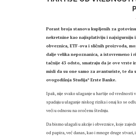
Porast broja stanova kupljenih za gotovinu 
nekretnine kao najisplativiju i najsigurniju 
obveznica, ETF-ova i sličnih proizvoda, mog
dalje velika nepoznanica, a istovremeno i r
tačnije 43 odsto, smatraju da je ove vrste 
misli da su one samo za avanturiste, te da
ovogodišnja Studija* Erste Banke.
Ipak, nije svako ulaganje u hartije od vrednosti
spadaju u ulaganje niskog rizika i onaj ko se odl
veći u odnosu na oročenu štednju.
Da bismo ulagali u akcije i obveznice, koje zaje
od papira, već danas, kao i mnoge druge stvari, 