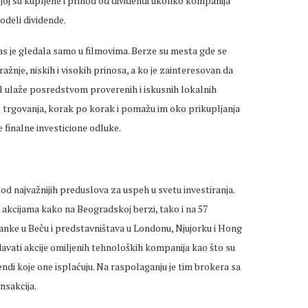
joj su kupljene i prihod od dividendi ukoliko kompanija
odeli dividende.
as je gledala samo u filmovima. Berze su mesta gde se
ražnje, niskih i visokih prinosa, a ko je zainteresovan da
pital ulaže posredstvom proverenih i iskusnih lokalnih
 trgovanja, korak po korak i pomažu im oko prikupljanja
 finalne investicione odluke.
 od najvažnijih preduslova za uspeh u svetu investiranja.
kcijama kako na Beogradskoj berzi, tako i na 57
anke u Beču i predstavništava u Londonu, Njujorku i Hong
avati akcije omiljenih tehnoloških kompanija kao što su
endi koje one isplaćuju. Na raspolaganju je tim brokera sa
nsakcija.