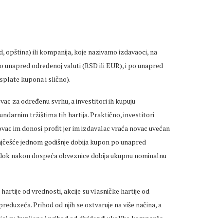
, opština) ili kompanija, koje nazivamo izdavaoci, na
 unapred određenoj valuti (RSD ili EUR), i po unapred
splate kupona i slično).
vac za određenu svrhu, a investitori ih kupuju
darnim tržištima tih hartija. Praktično, investitori
ovac im donosi profit jer im izdavalac vraća novac uvećan
ajčešće jednom godišnje dobija kupon po unapred
u, dok nakon dospeća obveznice dobija ukupnu nominalnu
artije od vrednosti, akcije su vlasničke hartije od
reduzeća. Prihod od njih se ostvaruje na više načina, a