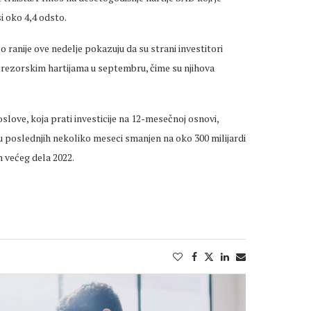
 oko 4,4 odsto.
o ranije ove nedelje pokazuju da su strani investitori
 trezorskim hartijama u septembru, čime su njihova
love, koja prati investicije na 12-mesečnoj osnovi,
u poslednjih nekoliko meseci smanjen na oko 300 milijardi
m većeg dela 2022.