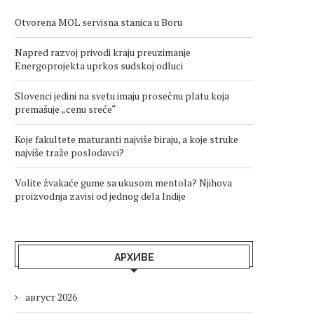
Otvorena MOL servisna stanica u Boru
Napred razvoj privodi kraju preuzimanje
Energoprojekta uprkos sudskoj odluci
Slovenci jedini na svetu imaju prosečnu platu koja
premašuje „cenu sreće“
Koje fakultete maturanti najviše biraju, a koje struke
najviše traže poslodavci?
Volite žvakaće gume sa ukusom mentola? Njihova
proizvodnja zavisi od jednog dela Indije
АРХИВЕ
август 2026