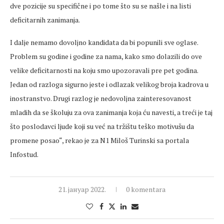
dve pozicije su specifične i po tome što su se našle i na listi
deficitarnih zanimanja.
I dalje nemamo dovoljno kandidata da bi popunili sve oglase.
Problem su godine i godine za nama, kako smo dolazili do ove
velike deficitarnosti na koju smo upozoravali pre pet godina.
Jedan od razloga sigurno jeste i odlazak velikog broja kadrova u
inostranstvo. Drugi razlog je nedovoljna zainteresovanost
mladih da se školuju za ova zanimanja koja ću navesti, a treći je taj
što poslodavci ljude koji su već na tržištu teško motivušu da
promene posao“, rekao je za N1 Miloš Turinski sa portala
Infostud.
21. јануар 2022.
0 komentara