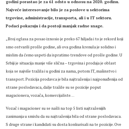
godini porastao je za 61 odsto u odnosu na 2020. godinu.
Najveće interesovanje bilo je za poslove u sektorima
trgovine, administracije, transporta, ali i u IT sektoru.
Podaci pokazuju i da postoji manjak radne snage.
„Broj oglasa za posao iznosio je preko 67 hiljada i to je rekord koji
smo ostvarili prošle godine, ali ova godina krenula je solidno i
mislim da ćemo uspeti da ispratimo trendove od prošle godine. U
Srbiji je situacija manje više slična – trgovina i prodaja je oblast
koja se najviše tražila i u godini za nama, potom IT, mašinstvo i
transport. Pozicija prodavca je bila najtraženija i najponuđenija od
strane poslodavaca, dalje tražile su se pozicije poput
magacionera, vozača, komercijaliste…
Vozač i magacioner su se našli na top 5 listi najtraženijih
zanimanja u smislu da su najtraženija bila od strane poslodavaca.
S druge strane i kandidati su dosta konkurisali na te pozicije. Ove