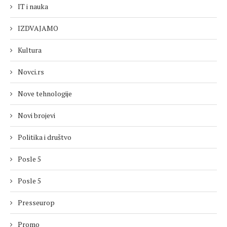
IT i nauka
IZDVAJAMO
Kultura
Novci.rs
Nove tehnologije
Novi brojevi
Politika i društvo
Posle 5
Posle 5
Presseurop
Promo