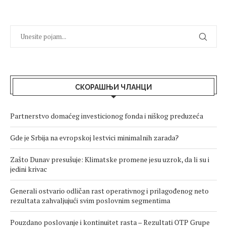
СКОРАШЊИ ЧЛАНЦИ
Partnerstvo domaćeg investicionog fonda i niškog preduzeća
Gde je Srbija na evropskoj lestvici minimalnih zarada?
Zašto Dunav presušuje: Klimatske promene jesu uzrok, da li su i
jedini krivac
Generali ostvario odličan rast operativnog i prilagođenog neto
rezultata zahvaljujući svim poslovnim segmentima
Pouzdano poslovanje i kontinuitet rasta – Rezultati OTP Grupe