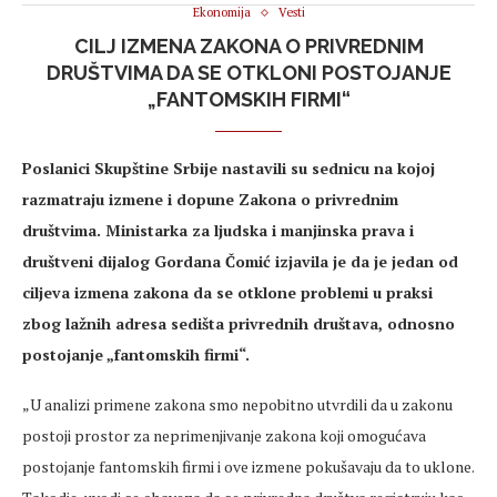
Ekonomija
Vesti
CILJ IZMENA ZAKONA O PRIVREDNIM
DRUŠTVIMA DA SE OTKLONI POSTOJANJE
„FANTOMSKIH FIRMI“
Poslanici Skupštine Srbije nastavili su sednicu na kojoj
razmatraju izmene i dopune Zakona o privrednim
društvima. Ministarka za ljudska i manjinska prava i
društveni dijalog Gordana Čomić izjavila je da je jedan od
ciljeva izmena zakona da se otklone problemi u praksi
zbog lažnih adresa sedišta privrednih društava, odnosno
postojanje „fantomskih firmi“.
„U analizi primene zakona smo nepobitno utvrdili da u zakonu
postoji prostor za neprimenjivanje zakona koji omogućava
postojanje fantomskih firmi i ove izmene pokušavaju da to uklone.