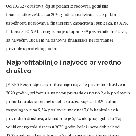
Od 103.327 društava, čiji su podaci iz redovnih godišnjih
finansijskih izveštaja za 2020. godinu analizirani sa aspekta
uspešnosti poslovanja, finansijskih kapaciteta i gubitaka, na APR
listama STO NAJ… rangirano je ukupno 349 privrednih društava,
sa najvećim uticajem na osnovne finansijske performanse
privrede u protekloj godini.
Najprofitabilnije i najveće privredno
društvo
JP EPS Beogradje najprofitabilnije i najveće privredno društvo u
2020. godini, pri čemu je na nivou privrede ostvario 2,4% poslovnih
prihoda i u ukupnom neto dobitku učestvuje sa 1,8%, zatim
raspolagao je sa 5,3% poslovne imovine i 7,6% kapitala svih
privrednih društava, a kumulirao je 5,0% ukupnog gubitka. Taj
veliki energetski sistem u 2020. godini beleži neto dobitak od
12.883 miliona dinara, koji je 3,5 puta veći od prošlogodišnjeg.