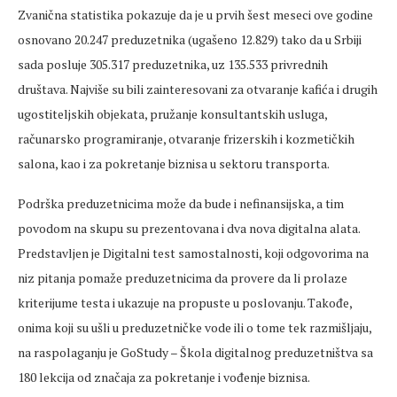
Zvanična statistika pokazuje da je u prvih šest meseci ove godine
osnovano 20.247 preduzetnika (ugašeno 12.829) tako da u Srbiji
sada posluje 305.317 preduzetnika, uz 135.533 privrednih
društava. Najviše su bili zainteresovani za otvaranje kafića i drugih
ugostiteljskih objekata, pružanje konsultantskih usluga,
računarsko programiranje, otvaranje frizerskih i kozmetičkih
salona, kao i za pokretanje biznisa u sektoru transporta.
Podrška preduzetnicima može da bude i nefinansijska, a tim
povodom na skupu su prezentovana i dva nova digitalna alata.
Predstavljen je Digitalni test samostalnosti, koji odgovorima na
niz pitanja pomaže preduzetnicima da provere da li prolaze
kriterijume testa i ukazuje na propuste u poslovanju. Takođe,
onima koji su ušli u preduzetničke vode ili o tome tek razmišljaju,
na raspolaganju je GoStudy – Škola digitalnog preduzetništva sa
180 lekcija od značaja za pokretanje i vođenje biznisa.