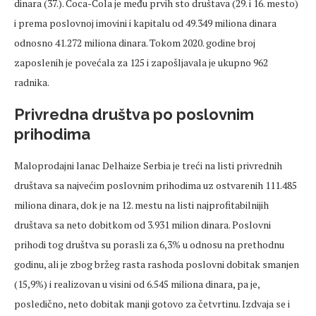
dinara (37.). Coca-Cola je među prvih sto društava (29. i 16. mesto)
i prema poslovnoj imovini i kapitalu od 49.349 miliona dinara
odnosno 41.272 miliona dinara. Tokom 2020. godine broj
zaposlenih je povećala za 125 i zapošljavala je ukupno 962
radnika.
Privredna društva po poslovnim
prihodima
Maloprodajni lanac Delhaize Serbia je treći na listi privrednih
društava sa najvećim poslovnim prihodima uz ostvarenih 111.485
miliona dinara, dok je na 12. mestu na listi najprofitabilnijih
društava sa neto dobitkom od 3.931 milion dinara. Poslovni
prihodi tog društva su porasli za 6,3% u odnosu na prethodnu
godinu, ali je zbog bržeg rasta rashoda poslovni dobitak smanjen
(15,9%) i realizovan u visini od 6.545 miliona dinara, pa je,
posledično, neto dobitak manji gotovo za četvrtinu. Izdvaja se i