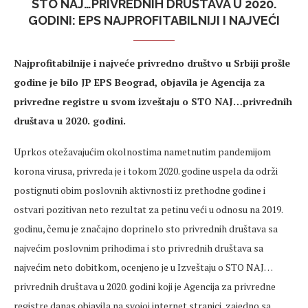
STO NAJ…PRIVREDNIH DRUŠTAVA U 2020.
GODINI: EPS NAJPROFITABILNIJI I NAJVEĆI
Najprofitabilnije i najveće privredno društvo u Srbiji prošle
godine je bilo JP EPS Beograd, objavila je Agencija za
privredne registre u svom izveštaju o STO NAJ…privrednih
društava u 2020. godini.
Uprkos otežavajućim okolnostima nametnutim pandemijom
korona virusa, privreda je i tokom 2020. godine uspela da održi
postignuti obim poslovnih aktivnosti iz prethodne godine i
ostvari pozitivan neto rezultat za petinu veći u odnosu na 2019.
godinu, čemu je značajno doprinelo sto privrednih društava sa
najvećim poslovnim prihodima i sto privrednih društava sa
najvećim neto dobitkom, ocenjeno je u Izveštaju o STO NAJ…
privrednih društava u 2020. godini koji je Agencija za privredne
registre danas objavila na svojoj internet stranici, zajedno sa