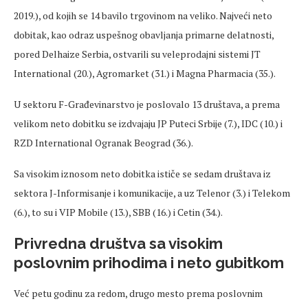
2019.), od kojih se 14 bavilo trgovinom na veliko. Najveći neto
dobitak, kao odraz uspešnog obavljanja primarne delatnosti,
pored Delhaize Serbia, ostvarili su veleprodajni sistemi JT
International (20.), Agromarket (31.) i Magna Pharmacia (35.).
U sektoru F-Građevinarstvo je poslovalo 13 društava, a prema
velikom neto dobitku se izdvajaju JP Puteci Srbije (7.), IDC (10.) i
RZD International Ogranak Beograd (36.).
Sa visokim iznosom neto dobitka ističe se sedam društava iz
sektora J-Informisanje i komunikacije, a uz Telenor (3.) i Telekom
(6.), to su i VIP Mobile (13.), SBB (16.) i Cetin (34.).
Privredna društva sa visokim
poslovnim prihodima i neto gubitkom
Već petu godinu za redom, drugo mesto prema poslovnim