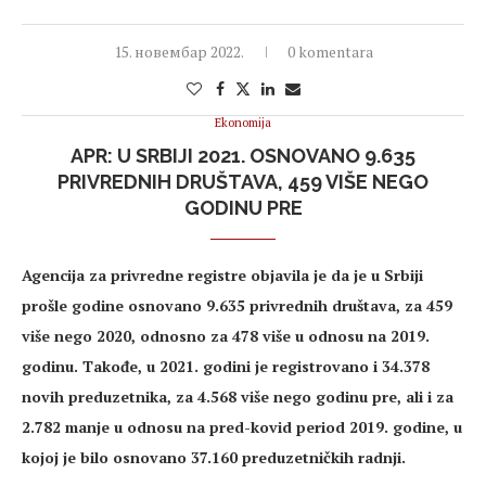
15. новембар 2022.
0 komentara
Ekonomija
APR: U SRBIJI 2021. OSNOVANO 9.635
PRIVREDNIH DRUŠTAVA, 459 VIŠE NEGO
GODINU PRE
Agencija za privredne registre objavila je da je u Srbiji
prošle godine osnovano 9.635 privrednih društava, za 459
više nego 2020, odnosno za 478 više u odnosu na 2019.
godinu. Takođe, u 2021. godini je registrovano i 34.378
novih preduzetnika, za 4.568 više nego godinu pre, ali i za
2.782 manje u odnosu na pred-kovid period 2019. godine, u
kojoj je bilo osnovano 37.160 preduzetničkih radnji.