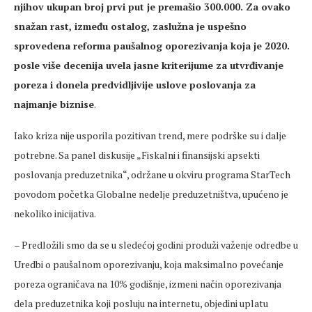
njihov ukupan broj prvi put je premašio 300.000. Za ovako
snažan rast, između ostalog, zaslužna je uspešno
sprovedena reforma paušalnog oporezivanja koja je 2020.
posle više decenija uvela jasne kriterijume za utvrđivanje
poreza i donela predvidljivije uslove poslovanja za
najmanje biznise
.
Iako kriza nije usporila pozitivan trend, mere podrške su i dalje
potrebne. Sa panel diskusije „Fiskalni i finansijski apsekti
poslovanja preduzetnika“, održane u okviru programa StarTech
povodom početka Globalne nedelje preduzetništva, upućeno je
nekoliko inicijativa.
– Predložili smo da se u sledećoj godini produži važenje odredbe u
Uredbi o paušalnom oporezivanju, koja maksimalno povećanje
poreza ograničava na 10% godišnje, izmeni način oporezivanja
dela preduzetnika koji posluju na internetu, objedini uplatu