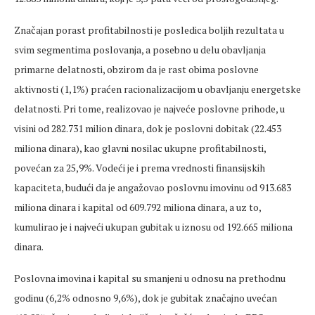
Značajan porast profitabilnosti je posledica boljih rezultata u
svim segmentima poslovanja, a posebno u delu obavljanja
primarne delatnosti, obzirom da je rast obima poslovne
aktivnosti (1,1%) praćen racionalizacijom u obavljanju energetske
delatnosti. Pri tome, realizovao je najveće poslovne prihode, u
visini od 282.731 milion dinara, dok je poslovni dobitak (22.453
miliona dinara), kao glavni nosilac ukupne profitabilnosti,
povećan za 25,9%. Vodeći je i prema vrednosti finansijskih
kapaciteta, budući da je angažovao poslovnu imovinu od 913.683
miliona dinara i kapital od 609.792 miliona dinara, a uz to,
kumulirao je i najveći ukupan gubitak u iznosu od 192.665 miliona
dinara.
Poslovna imovina i kapital su smanjeni u odnosu na prethodnu
godinu (6,2% odnosno 9,6%), dok je gubitak značajno uvećan