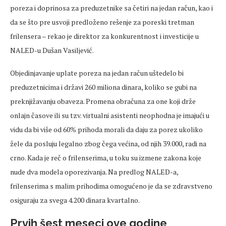
poreza i doprinosa za preduzetnike sa četiri na jedan račun, kao i
da se što pre usvoji predloženo rešenje za poreski tretman
frilensera – rekao je direktor za konkurentnost i investicije u
NALED-u Dušan Vasiljević.
Objedinjavanje uplate poreza na jedan račun uštedelo bi
preduzetnicima i državi 260 miliona dinara, koliko se gubi na
preknjižavanju obaveza. Promena obračuna za one koji drže
onlajn časove ili su tzv. virtualni asistenti neophodna je imajući u
vidu da bi više od 60% prihoda morali da daju za porez ukoliko
žele da posluju legalno zbog čega većina, od njih 39.000, radi na
crno. Kada je reč o frilenserima, u toku su izmene zakona koje
nude dva modela oporezivanja. Na predlog NALED-a,
frilenserima s malim prihodima omogućeno je da se zdravstveno
osiguraju za svega 4.200 dinara kvartalno.
Prvih šest meseci ove godine