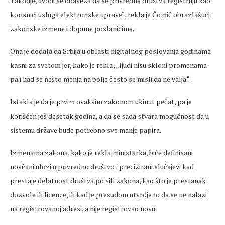
Takodje, uvodi se obaveza da se privredna društva registruju kao
korisnici usluga elektronske uprave“, rekla je Čomić obrazlažući
zakonske izmene i dopune poslanicima.
Ona je dodala da Srbija u oblasti digitalnog poslovanja godinama
kasni za svetom jer, kako je rekla, „ljudi nisu skloni promenama
pa i kad se nešto menja na bolje često se misli da ne valja“.
Istakla je da je prvim ovakvim zakonom ukinut pečat, pa je
korišćen još desetak godina, a da se sada stvara mogućnost da u
sistemu države bude potrebno sve manje papira.
Izmenama zakona, kako je rekla ministarka, biće definisani
novčani ulozi u privredno društvo i precizirani slučajevi kad
prestaje delatnost društva po sili zakona, kao što je prestanak
dozvole ili licence, ili kad je presudom utvrdjeno da se ne nalazi
na registrovanoj adresi, a nije registrovao novu.