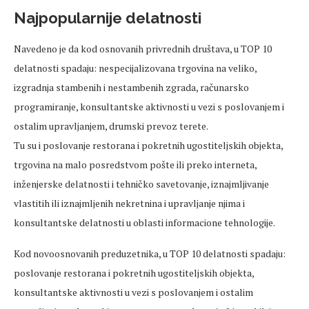
Najpopularnije delatnosti
Navedeno je da kod osnovanih privrednih društava, u TOP 10
delatnosti spadaju: nespecijalizovana trgovina na veliko,
izgradnja stambenih i nestambenih zgrada, računarsko
programiranje, konsultantske aktivnosti u vezi s poslovanjem i
ostalim upravljanjem, drumski prevoz terete.
Tu su i poslovanje restorana i pokretnih ugostiteljskih objekta,
trgovina na malo posredstvom pošte ili preko interneta,
inženjerske delatnosti i tehničko savetovanje, iznajmljivanje
vlastitih ili iznajmljenih nekretnina i upravljanje njima i
konsultantske delatnosti u oblasti informacione tehnologije.
Кod novoosnovanih preduzetnika, u TOP 10 delatnosti spadaju:
poslovanje restorana i pokretnih ugostiteljskih objekta,
konsultantske aktivnosti u vezi s poslovanjem i ostalim