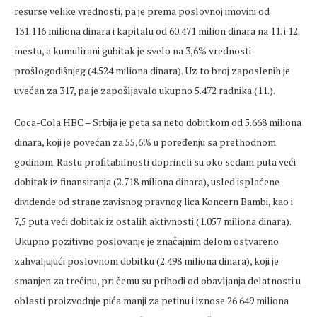
resurse velike vrednosti, pa je prema poslovnoj imovini od
131.116 miliona dinara i kapitalu od 60.471 milion dinara na 11. i 12.
mestu, a kumulirani gubitak je svelo na 3,6% vrednosti
prošlogodišnjeg (4.524 miliona dinara). Uz to broj zaposlenih je
uvećan za 317, pa je zapošljavalo ukupno 5.472 radnika (11.).
Coca-Cola HBC – Srbija je peta sa neto dobitkom od 5.668 miliona
dinara, koji je povećan za 55,6% u poređenju sa prethodnom
godinom. Rastu profitabilnosti doprineli su oko sedam puta veći
dobitak iz finansiranja (2.718 miliona dinara), usled isplaćene
dividende od strane zavisnog pravnog lica Koncern Bambi, kao i
7,5 puta veći dobitak iz ostalih aktivnosti (1.057 miliona dinara).
Ukupno pozitivno poslovanje je značajnim delom ostvareno
zahvaljujući poslovnom dobitku (2.498 miliona dinara), koji je
smanjen za trećinu, pri čemu su prihodi od obavljanja delatnosti u
oblasti proizvodnje pića manji za petinu i iznose 26.649 miliona