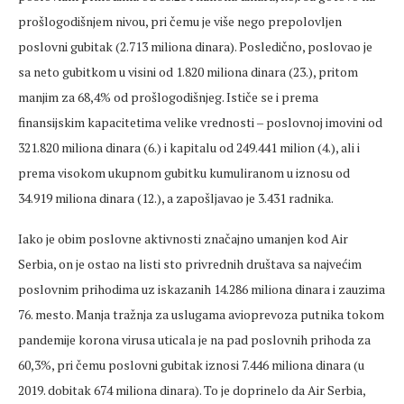
prošlogodišnjem nivou, pri čemu je više nego prepolovljen
poslovni gubitak (2.713 miliona dinara). Posledično, poslovao je
sa neto gubitkom u visini od 1.820 miliona dinara (23.), pritom
manjim za 68,4% od prošlogodišnjeg. Ističe se i prema
finansijskim kapacitetima velike vrednosti ‒ poslovnoj imovini od
321.820 miliona dinara (6.) i kapitalu od 249.441 milion (4.), ali i
prema visokom ukupnom gubitku kumuliranom u iznosu od
34.919 miliona dinara (12.), a zapošljavao je 3.431 radnika.
Iako je obim poslovne aktivnosti značajno umanjen kod Air
Serbia, on je ostao na listi sto privrednih društava sa najvećim
poslovnim prihodima uz iskazanih 14.286 miliona dinara i zauzima
76. mesto. Manja tražnja za uslugama avioprevoza putnika tokom
pandemije korona virusa uticala je na pad poslovnih prihoda za
60,3%, pri čemu poslovni gubitak iznosi 7.446 miliona dinara (u
2019. dobitak 674 miliona dinara). To je doprinelo da Air Serbia,