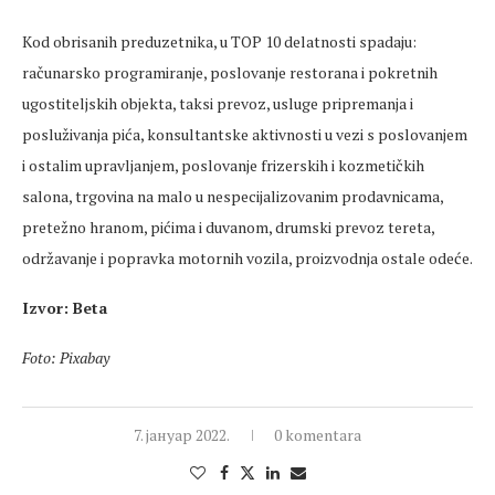
Кod obrisanih preduzetnika, u TOP 10 delatnosti spadaju:
računarsko programiranje, poslovanje restorana i pokretnih
ugostiteljskih objekta, taksi prevoz, usluge pripremanja i
posluživanja pića, konsultantske aktivnosti u vezi s poslovanjem
i ostalim upravljanjem, poslovanje frizerskih i kozmetičkih
salona, trgovina na malo u nespecijalizovanim prodavnicama,
pretežno hranom, pićima i duvanom, drumski prevoz tereta,
održavanje i popravka motornih vozila, proizvodnja ostale odeće.
Izvor: Beta
Foto: Pixabay
7. јануар 2022.
0 komentara