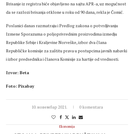
Brisanje iz registra biće objavljeno na sajtu APR-a, uz mogućnost
da se razlozi brisanja otklone u roku od 90 dana, rekla je Čomić.
Poslanici danas razmatraju i Predlog zakona o potvrdjivanju
Izmene Sporazuma o poljoprivrednim proizvodima izmedju
Republike Srbije i Kraljevine Norveške, izbor dva člana
Republičke komisije za zaštitu prava u postupcima javnih nabavki
i izbor predsednika i članova Komisije za hartije od vrednosti.
Izvor: Beta
Foto: Pixabay
10. новембар 2021.
0 komentara
Ekonomija