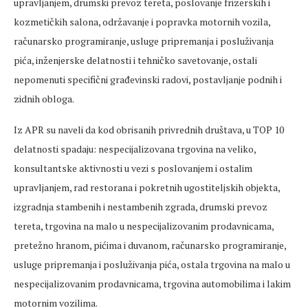
upravljanjem, drumski prevoz tereta, poslovanje frizerskih i
kozmetičkih salona, održavanje i popravka motornih vozila,
računarsko programiranje, usluge pripremanja i posluživanja
pića, inženjerske delatnosti i tehničko savetovanje, ostali
nepomenuti specifični građevinski radovi, postavljanje podnih i
zidnih obloga.
Iz APR su naveli da kod obrisanih privrednih društava, u TOP 10
delatnosti spadaju: nespecijalizovana trgovina na veliko,
konsultantske aktivnosti u vezi s poslovanjem i ostalim
upravljanjem, rad restorana i pokretnih ugostiteljskih objekta,
izgradnja stambenih i nestambenih zgrada, drumski prevoz
tereta, trgovina na malo u nespecijalizovanim prodavnicama,
pretežno hranom, pićima i duvanom, računarsko programiranje,
usluge pripremanja i posluživanja pića, ostala trgovina na malo u
nespecijalizovanim prodavnicama, trgovina automobilima i lakim
motornim vozilima.