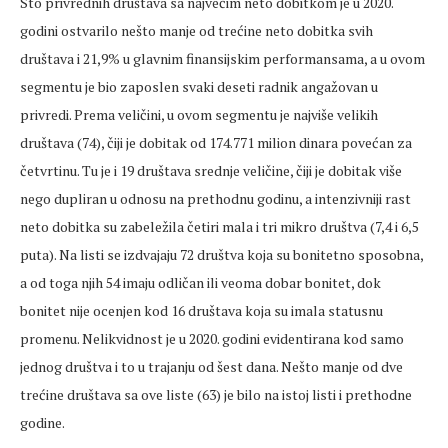
Sto privrednih društava sa najvećim neto dobitkom je u 2020.
godini ostvarilo nešto manje od trećine neto dobitka svih
društava i 21,9% u glavnim finansijskim performansama, a u ovom
segmentu je bio zaposlen svaki deseti radnik angažovan u
privredi. Prema veličini, u ovom segmentu je najviše velikih
društava (74), čiji je dobitak od 174.771 milion dinara povećan za
četvrtinu. Tu je i 19 društava srednje veličine, čiji je dobitak više
nego dupliran u odnosu na prethodnu godinu, a intenzivniji rast
neto dobitka su zabeležila četiri mala i tri mikro društva (7,4 i 6,5
puta). Na listi se izdvajaju 72 društva koja su bonitetno sposobna,
a od toga njih 54 imaju odličan ili veoma dobar bonitet, dok
bonitet nije ocenjen kod 16 društava koja su imala statusnu
promenu. Nelikvidnost je u 2020. godini evidentirana kod samo
jednog društva i to u trajanju od šest dana. Nešto manje od dve
trećine društava sa ove liste (63) je bilo na istoj listi i prethodne
godine.