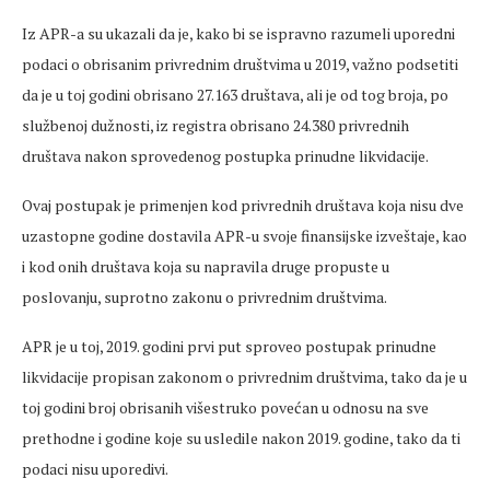
Iz APR-a su ukazali da je, kako bi se ispravno razumeli uporedni
podaci o obrisanim privrednim društvima u 2019, važno podsetiti
da je u toj godini obrisano 27.163 društava, ali je od tog broja, po
službenoj dužnosti, iz registra obrisano 24.380 privrednih
društava nakon sprovedenog postupka prinudne likvidacije.
Ovaj postupak je primenjen kod privrednih društava koja nisu dve
uzastopne godine dostavila APR-u svoje finansijske izveštaje, kao
i kod onih društava koja su napravila druge propuste u
poslovanju, suprotno zakonu o privrednim društvima.
APR je u toj, 2019. godini prvi put sproveo postupak prinudne
likvidacije propisan zakonom o privrednim društvima, tako da je u
toj godini broj obrisanih višestruko povećan u odnosu na sve
prethodne i godine koje su usledile nakon 2019. godine, tako da ti
podaci nisu uporedivi.