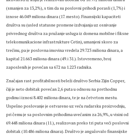
(smanjen za 13,2%), s tim da su poslovni prihodi porasli (1,7%) i
iznose 46.049 miliona dinara (17. mesto). Finansijski kapaciteti
društva su (usled statusne promene izdvajanja uz osnivanje
privrednog društva za pružanje usluga iz domena mobilne i fiksne
telekomunikacione infrastrukture Cetin), umanjeni skoro za
trećinu, pa je poslovna imovina vredela 29.723 miliona dinara, a
kapital 21.663 miliona dinara (49. i 31.). Istovremeno, broj
zaposlenih je povećan sa 672 na 1.223 radnika.
Značajan rast profitabilnosti beleži društvo Serbia Zijin Copper,
čiji je neto dobitak povećan 2,6 puta u odnosu na prethodnu
godinu i iznosi 8.402 miliona dinara, te je na četvrtom mestu.
Uspešno poslovanje je ostvareno uz veću rudarsku proizvodnju,
pri čemu je sa poslovnim prihodima uvećanim za 26,9%, u visini od
69.448 miliona dinara (11.), realizovan preko tri puta veći poslovni
dobitak (10.486 miliona dinara). Društvo je angažovalo finansijske