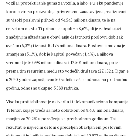
vozila i protektiranje guma za vozila, a iako je u jeku pandemije
korona virusa proizvodnja privremeno zaustavljena, realizovani
su visoki poslovni prihodi od 94.545 miliona dinara, te je na
četvrtom mestu. Ti prihodi su opali za 8,6%, ali je zahvaljujući
značajnijim uštedama u obavljanju delatnosti poslovni dobitak
uvećan (6,3%) i iznosi 10.173 miliona dinara. Poslovna imovina je
smanjena (3,1%), dok je kapital povećan (1,4%), a njihova
vrednost je 50.998 miliona dinara i 12.501 milion dinara, pa je i
prema tim resursima među sto vodećih društava (27. i 52.). Tigar je
u 2020. godini zapošljavao 50 radnika više u odnosu na prethodnu
godinu, odnosno ukupno 3.580 radnika.
Visoku profitabilnost je ostvarila i telekomunikaciona kompanija
Telenor, koja je treća sa neto dobitkom od 8.405 miliona dinara,
manjim za 20,2% u poređenju sa prethodnom godinom. Taj
rezultat je najvećim delom opredeljen obavljanjem poslovnih
aktivnosti iz kojih je realizovan dobitak od 10.972 miliona dinara