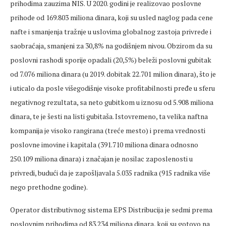
prihodima zauzima NIS. U 2020. godini je realizovao poslovne
prihode od 169.803 miliona dinara, koji su usled naglog pada cene
nafte i smanjenja tražnje u uslovima globalnog zastoja privrede i
saobraćaja, smanjeni za 30,8% na godišnjem nivou. Obzirom da su
poslovni rashodi sporije opadali (20,5%) beleži poslovni gubitak
od 7.076 miliona dinara (u 2019. dobitak 22.701 milion dinara), što je
i uticalo da posle višegodišnje visoke profitabilnosti pređe u sferu
negativnog rezultata, sa neto gubitkom u iznosu od 5.908 miliona
dinara, te je šesti na listi gubitaša. Istovremeno, ta velika naftna
kompanija je visoko rangirana (treće mesto) i prema vrednosti
poslovne imovine i kapitala (391.710 miliona dinara odnosno
250.109 miliona dinara) i značajan je nosilac zaposlenosti u
privredi, budući da je zapošljavala 5.035 radnika (915 radnika više
nego prethodne godine).
Operator distributivnog sistema EPS Distribucija je sedmi prema
poslovnim prihodima od 83.234 miliona dinara, koji su gotovo na