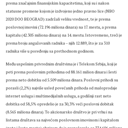
prema značajnim finansijskim kapacitetima, koji su i nakon
statusne promene kojom je izdvojeno jedno pravno lice (NBO
2020 DOO BEOGRAD) zadržali veliku vrednost, te je prema
poslovnoj imovini (72.196 miliona dinara) na 17. mestu, a prema
kapitalu (42.305 miliona dinara) na 14. mestu. Istovremeno, treći je
prema broju angažovanih radnika ‒ njih 12.889, što je za 310
radnika više u poređenju sa prethodnom godinom.
Među uspešnim privrednim društvima je i Telekom Srbija, koji je
peti prema poslovnim prihodima od 88.161 milion dinara i šesti
prema neto dobitku od 5.509 miliona dinara. Poslovni prihodi su
porasli (2,2%) najviše usled povećanih prihoda od maloprodaje
internet usluga i multimedijalnih usluga, a godišnji rast neto
dobitka od 58,5% opredelio je za 30,3% veći poslovni dobitak
(8.565 miliona dinara). To akcionarsko društvo je pri vrhu i na
listama društava sa najvećom poslovnom imovinom i kapitalom
(peto i šesto mesto) obzirom da je raspolagalo sa 334.606 miliona