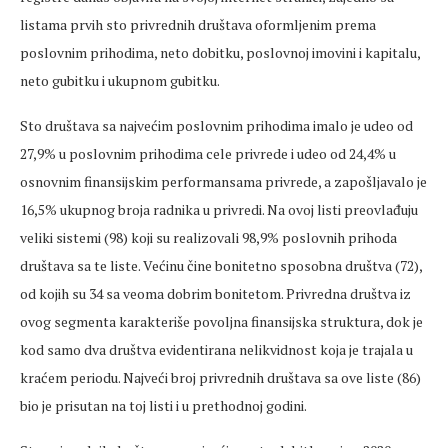
listama prvih sto privrednih društava oformljenim prema
poslovnim prihodima, neto dobitku, poslovnoj imovini i kapitalu,
neto gubitku i ukupnom gubitku.
Sto društava sa najvećim poslovnim prihodima imalo je udeo od
27,9% u poslovnim prihodima cele privrede i udeo od 24,4% u
osnovnim finansijskim performansama privrede, a zapošljavalo je
16,5% ukupnog broja radnika u privredi. Na ovoj listi preovlađuju
veliki sistemi (98) koji su realizovali 98,9% poslovnih prihoda
društava sa te liste. Većinu čine bonitetno sposobna društva (72),
od kojih su 34 sa veoma dobrim bonitetom. Privredna društva iz
ovog segmenta karakteriše povoljna finansijska struktura, dok je
kod samo dva društva evidentirana nelikvidnost koja je trajala u
kraćem periodu. Najveći broj privrednih društava sa ove liste (86)
bio je prisutan na toj listi i u prethodnoj godini.