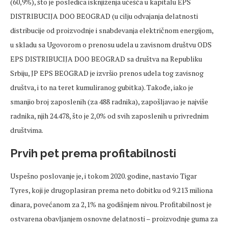
(60,9%), što je posledica isknjiženja učešća u kapitalu EPS
DISTRIBUCIJA DOO BEOGRAD (u cilju odvajanja delatnosti
distribucije od proizvodnje i snabdevanja električnom energijom,
u skladu sa Ugovorom o prenosu udela u zavisnom društvu ODS
EPS DISTRIBUCIJA DOO BEOGRAD sa društva na Republiku
Srbiju, JP EPS BEOGRAD je izvršio prenos udela tog zavisnog
društva, i to na teret kumuliranog gubitka). Takođe, iako je
smanjio broj zaposlenih (za 488 radnika), zapošljavao je najviše
radnika, njih 24.478, što je 2,0% od svih zaposlenih u privrednim
društvima.
Prvih pet prema profitabilnosti
Uspešno poslovanje je, i tokom 2020. godine, nastavio Tigar
Tyres, koji je drugoplasiran prema neto dobitku od 9.213 miliona
dinara, povećanom za 2,1% na godišnjem nivou. Profitabilnost je
ostvarena obavljanjem osnovne delatnosti – proizvodnje guma za