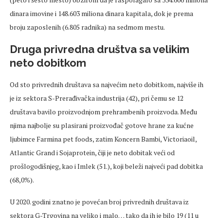
dinara imovine i 148.603 miliona dinara kapitala, dok je prema
broju zaposlenih (6.805 radnika) na sedmom mestu.
Druga privredna društva sa velikim
neto dobitkom
Od sto privrednih društava sa najvećim neto dobitkom, najviše ih
je iz sektora S-Prerađivačka industrija (42), pri čemu se 12
društava bavilo proizvodnjom prehrambenih proizvoda. Među
njima najbolje su plasirani proizvođač gotove hrane za kućne
ljubimce Farmina pet foods, zatim Koncern Bambi, Victoriaoil,
Atlantic Grand i Sojaprotein, čiji je neto dobitak veći od
prošlogodišnjeg, kao i Imlek (51.), koji beleži najveći pad dobitka
(68,0%).
U 2020. godini znatno je povećan broj privrednih društava iz
sektora G-Trgovina na veliko i malo… tako da ih je bilo 19 (11 u