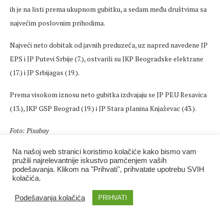
ih je na listi prema ukupnom gubitku, a sedam među društvima sa
najvećim poslovnim prihodima.
Najveći neto dobitak od javnih preduzeća, uz napred navedene JP
EPS i JP Putevi Srbije (7.), ostvarili su JKP Beogradske elektrane
(17.) i JP Srbijagas (19.).
Prema visokom iznosu neto gubitka izdvajaju se JP PEU Resavica
(13.), JKP GSP Beograd (19.) i JP Stara planina Knjaževac (43.).
Foto: Pixabay
Na našoj web stranici koristimo kolačiće kako bismo vam
pružili najrelevantnije iskustvo pamćenjem vaših
19. октобар 2021.
0 komentara
podešavanja. Klikom na "Prihvati", prihvatate upotrebu SVIH
kolačića.
Ekonomija
Podešavanja kolačića
PRIHVATI
U 2020. ZABELEŽEN RAST BROJA