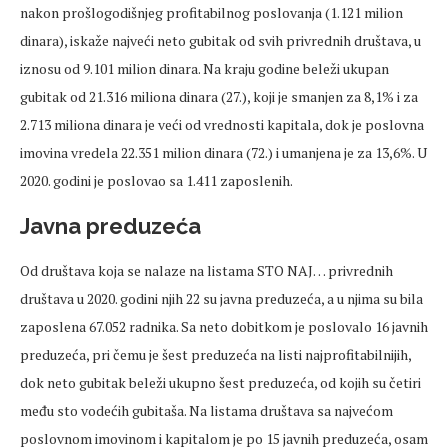
nakon prošlogodišnjeg profitabilnog poslovanja (1.121 milion
dinara), iskaže najveći neto gubitak od svih privrednih društava, u
iznosu od 9.101 milion dinara. Na kraju godine beleži ukupan
gubitak od 21.316 miliona dinara (27.), koji je smanjen za 8,1% i za
2.713 miliona dinara je veći od vrednosti kapitala, dok je poslovna
imovina vredela 22.351 milion dinara (72.) i umanjena je za 13,6%. U
2020. godini je poslovao sa 1.411 zaposlenih.
Javna preduzeća
Od društava koja se nalaze na listama STO NAJ… privrednih
društava u 2020. godini njih 22 su javna preduzeća, a u njima su bila
zaposlena 67.052 radnika. Sa neto dobitkom je poslovalo 16 javnih
preduzeća, pri čemu je šest preduzeća na listi najprofitabilnijih,
dok neto gubitak beleži ukupno šest preduzeća, od kojih su četiri
među sto vodećih gubitaša. Na listama društava sa najvećom
poslovnom imovinom i kapitalom je po 15 javnih preduzeća, osam