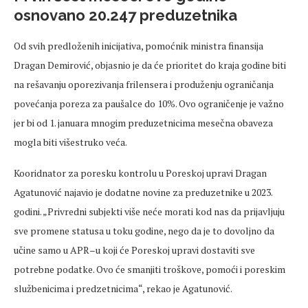
osnovano 20.247 preduzetnika
Od svih predloženih inicijativa, pomoćnik ministra finansija
Dragan Demirović, objasnio je da će prioritet do kraja godine biti
na rešavanju oporezivanja frilensera i produženju ograničanja
povećanja poreza za paušalce do 10%. Ovo ograničenje je važno
jer bi od 1. januara mnogim preduzetnicima mesečna obaveza
mogla biti višestruko veća.
Kooridnator za poresku kontrolu u Poreskoj upravi Dragan
Agatunović najavio je dodatne novine za preduzetnike u 2023.
godini. „Privredni subjekti više neće morati kod nas da prijavljuju
sve promene statusa u toku godine, nego da je to dovoljno da
učine samo u APR–u koji će Poreskoj upravi dostaviti sve
potrebne podatke. Ovo će smanjiti troškove, pomoći i poreskim
službenicima i predzetnicima“, rekao je Agatunović.