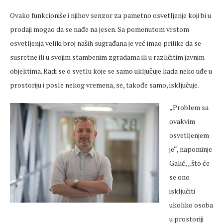
Ovako funkcioniše i njihov senzor za pametno osvetljenje koji bi u
prodaji mogao da se nađe na jesen. Sa pomenutom vrstom
osvetljenja veliki broj naših sugrađana je već imao prilike da se
susretne ili u svojim stambenim zgradama ili u različitim javnim
objektima. Radi se o svetlu koje se samo uključuje kada neko uđe u
prostoriju i posle nekog vremena, se, takođe samo, isključuje.
„Problem sa
ovakvim
osvetljenjem
je“, napominje
Galić, „što će
se ono
isključiti
ukoliko osoba
u prostoriji