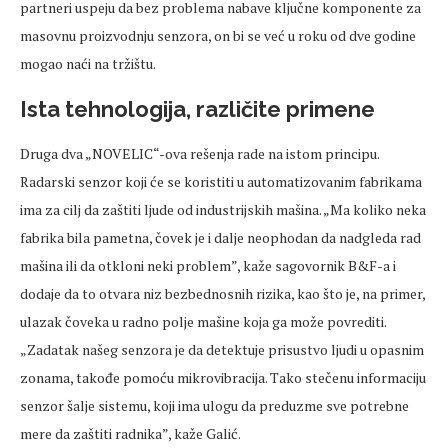
partneri uspeju da bez problema nabave ključne komponente za
masovnu proizvodnju senzora, on bi se već u roku od dve godine
mogao naći na tržištu.
Ista tehnologija, različite primene
Druga dva „NOVELIC“-ova rešenja rade na istom principu.
Radarski senzor koji će se koristiti u automatizovanim fabrikama
ima za cilj da zaštiti ljude od industrijskih mašina. „Ma koliko neka
fabrika bila pametna, čovek je i dalje neophodan da nadgleda rad
mašina ili da otkloni neki problem”, kaže sagovornik B&F-a i
dodaje da to otvara niz bezbednosnih rizika, kao što je, na primer,
ulazak čoveka u radno polje mašine koja ga može povrediti.
„Zadatak našeg senzora je da detektuje prisustvo ljudi u opasnim
zonama, takođe pomoću mikrovibracija. Tako stečenu informaciju
senzor šalje sistemu, koji ima ulogu da preduzme sve potrebne
mere da zaštiti radnika”, kaže Galić.