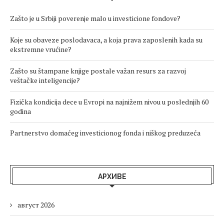
Zašto je u Srbiji poverenje malo u investicione fondove?
Koje su obaveze poslodavaca, a koja prava zaposlenih kada su
ekstremne vrućine?
Zašto su štampane knjige postale važan resurs za razvoj
veštačke inteligencije?
Fizička kondicija dece u Evropi na najnižem nivou u poslednjih 60
godina
Partnerstvo domaćeg investicionog fonda i niškog preduzeća
АРХИВЕ
август 2026