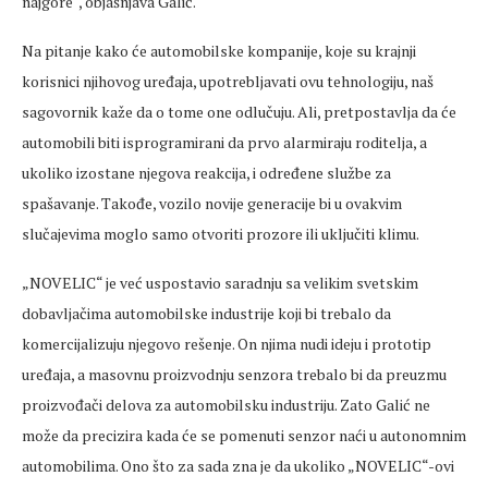
najgore“, objašnjava Galić.
Na pitanje kako će automobilske kompanije, koje su krajnji
korisnici njihovog uređaja, upotrebljavati ovu tehnologiju, naš
sagovornik kaže da o tome one odlučuju. Ali, pretpostavlja da će
automobili biti isprogramirani da prvo alarmiraju roditelja, a
ukoliko izostane njegova reakcija, i određene službe za
spašavanje. Takođe, vozilo novije generacije bi u ovakvim
slučajevima moglo samo otvoriti prozore ili uključiti klimu.
„NOVELIC“ je već uspostavio saradnju sa velikim svetskim
dobavljačima automobilske industrije koji bi trebalo da
komercijalizuju njegovo rešenje. On njima nudi ideju i prototip
uređaja, a masovnu proizvodnju senzora trebalo bi da preuzmu
proizvođači delova za automobilsku industriju. Zato Galić ne
može da precizira kada će se pomenuti senzor naći u autonomnim
automobilima. Ono što za sada zna je da ukoliko „NOVELIC“-ovi