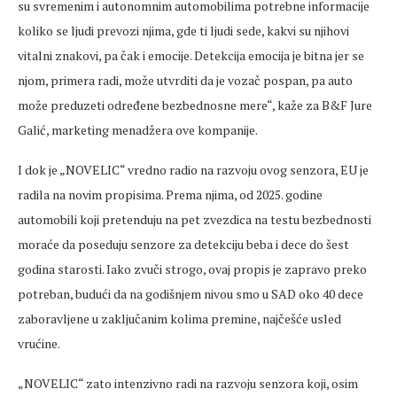
su svremenim i autonomnim automobilima potrebne informacije
koliko se ljudi prevozi njima, gde ti ljudi sede, kakvi su njihovi
vitalni znakovi, pa čak i emocije. Detekcija emocija je bitna jer se
njom, primera radi, može utvrditi da je vozač pospan, pa auto
može preduzeti određene bezbednosne mere“, kaže za B&F Jure
Galić, marketing menadžera ove kompanije.
I dok je „NOVELIC“ vredno radio na razvoju ovog senzora, EU je
radila na novim propisima. Prema njima, od 2025. godine
automobili koji pretenduju na pet zvezdica na testu bezbednosti
moraće da poseduju senzore za detekciju beba i dece do šest
godina starosti. Iako zvuči strogo, ovaj propis je zapravo preko
potreban, budući da na godišnjem nivou smo u SAD oko 40 dece
zaboravljene u zaključanim kolima premine, najčešće usled
vrućine.
„NOVELIC“ zato intenzivno radi na razvoju senzora koji, osim