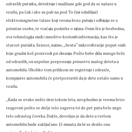
odraslih putnika, detektuje i mališane gde god da se nalaze u
vozilu, pa čak i ako su pali na pod. To čini odašiljući
elektromagnetne talase koji veoma brzo putuju i odbijaju se o
prisutne osobe, te vraćaju podatke o njima. Osim što je bezbedna,
ova tehnologija nudi i mnoštvo korisnih informacija, kao što je
starost putnika. Senzor, naime, „hvata“ mikrovibracije poput onih
koje grudni koš proizvodi pri disanju. Pošto bebe dišu mnogo brže
od odraslih, on uspešno prepoznaje prisustvo malog deteta u
automobilu. Ukoliko tom prilikom ne registruje i odrasle,
kompjuter automobila će pretpostaviti da je dete ostalo samo u
vozilu.
„Kada se ovako nešto desi tokom leta, neophodno je veoma brzo
reagovati pošto se dečje telo zagreva tri do pet puta brže nego
telo odraslog čoveka. Dakle, dovoljno je da dete u vrelom
automobilu bude zaključano 15 minuta da bi se desilo ono