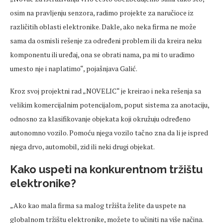
osim na pravljenju senzora, radimo projekte za naručioce iz
različitih oblasti elektronike. Dakle, ako neka firma ne može
sama da osmisli rešenje za određeni problem ili da kreira neku
komponentu ili uređaj, ona se obrati nama, pa mi to uradimo
umesto nje i naplatimo“, pojašnjava Galić.
Kroz svoj projektni rad „NOVELIC“ je kreirao i neka rešenja sa
velikim komercijalnim potencijalom, poput sistema za anotaciju,
odnosno za klasifikovanje objekata koji okružuju određeno
autonomno vozilo. Pomoću njega vozilo tačno zna da li je ispred
njega drvo, automobil, zid ili neki drugi objekat.
Kako uspeti na konkurentnom tržištu
elektronike?
„Ako kao mala firma sa malog tržišta želite da uspete na
globalnom tržištu elektronike, možete to učiniti na više načina.