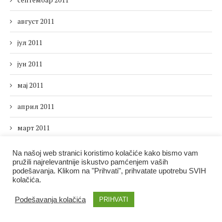
август 2011
јул 2011
јун 2011
мај 2011
април 2011
март 2011
фебруар 2011
Na našoj web stranici koristimo kolačiće kako bismo vam
pružili najrelevantnije iskustvo pamćenjem vaših
јануар 2011
podešavanja. Klikom na "Prihvati", prihvatate upotrebu SVIH
kolačića.
децембар 2010
Podešavanja kolačića
PRIHVATI
новембар 2010