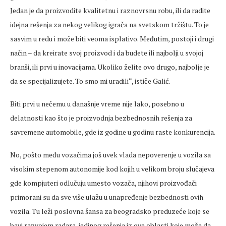
Jedan je da proizvodite kvalitetnu i raznovrsnu robu, ili da radite
idejna rešenja za nekog velikog igrača na svetskom tržištu. To je
sasvim u redu i može biti veoma isplativo. Međutim, postoji i drugi
način – da kreirate svoj proizvod i da budete ili najbolji u svojoj
branši, ili prvi u inovacijama. Ukoliko želite ovo drugo, najbolje je
da se specijalizujete. To smo mi uradili“, ističe Galić.
Biti prvi u nečemu u današnje vreme nije lako, posebno u
delatnosti kao što je proizvodnja bezbednosnih rešenja za
savremene automobile, gde iz godine u godinu raste konkurencija.
No, pošto među vozačima još uvek vlada nepoverenje u vozila sa
visokim stepenom autonomije kod kojih u velikom broju slučajeva
gde kompjuteri odlučuju umesto vozača, njihovi proizvođači
primorani su da sve više ulažu u unapređenje bezbednosti ovih
vozila. Tu leži poslovna šansa za beogradsko preduzeće koje se
bavi razvojem radara, jedinog rešenja iz ove oblasti koje može da