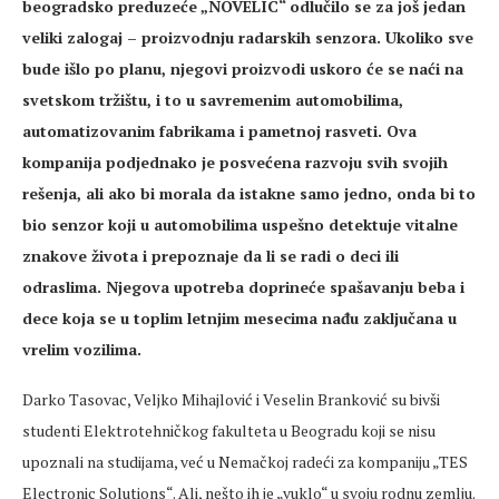
beogradsko preduzeće „NOVELIC“ odlučilo se za još jedan
veliki zalogaj – proizvodnju radarskih senzora. Ukoliko sve
bude išlo po planu, njegovi proizvodi uskoro će se naći na
svetskom tržištu, i to u savremenim automobilima,
automatizovanim fabrikama i pametnoj rasveti. Ova
kompanija podjednako je posvećena razvoju svih svojih
rešenja, ali ako bi morala da istakne samo jedno, onda bi to
bio senzor koji u automobilima uspešno detektuje vitalne
znakove života i prepoznaje da li se radi o deci ili
odraslima. Njegova upotreba doprineće spašavanju beba i
dece koja se u toplim letnjim mesecima nađu zaključana u
vrelim vozilima.
Darko Tasovac, Veljko Mihajlović i Veselin Branković su bivši
studenti Elektrotehničkog fakulteta u Beogradu koji se nisu
upoznali na studijama, već u Nemačkoj radeći za kompaniju „TES
Electronic Solutions“. Ali, nešto ih je „vuklo“ u svoju rodnu zemlju.