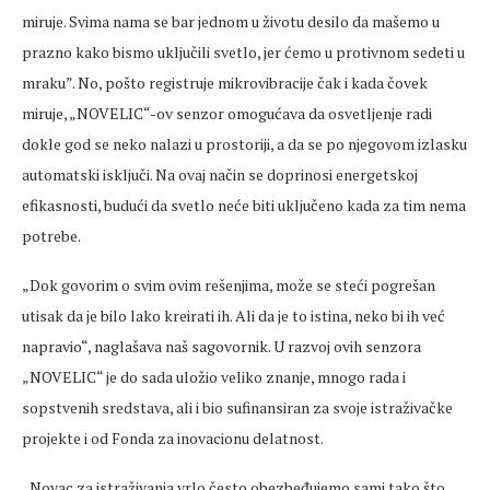
miruje. Svima nama se bar jednom u životu desilo da mašemo u
prazno kako bismo uključili svetlo, jer ćemo u protivnom sedeti u
mraku”. No, pošto registruje mikrovibracije čak i kada čovek
miruje, „NOVELIC“-ov senzor omogućava da osvetljenje radi
dokle god se neko nalazi u prostoriji, a da se po njegovom izlasku
automatski isključi. Na ovaj način se doprinosi energetskoj
efikasnosti, budući da svetlo neće biti uključeno kada za tim nema
potrebe.
„Dok govorim o svim ovim rešenjima, može se steći pogrešan
utisak da je bilo lako kreirati ih. Ali da je to istina, neko bi ih već
napravio“, naglašava naš sagovornik. U razvoj ovih senzora
„NOVELIC“ je do sada uložio veliko znanje, mnogo rada i
sopstvenih sredstava, ali i bio sufinansiran za svoje istraživačke
projekte i od Fonda za inovacionu delatnost.
„Novac za istraživanja vrlo često obezbeđujemo sami tako što,