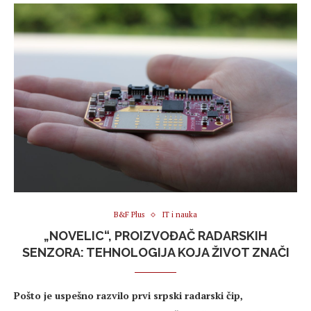
B&F Plus
IT i nauka
„NOVELIC“, PROIZVOĐAČ RADARSKIH
SENZORA: TEHNOLOGIJA KOJA ŽIVOT ZNAČI
Pošto je uspešno razvilo prvi srpski radarski čip,