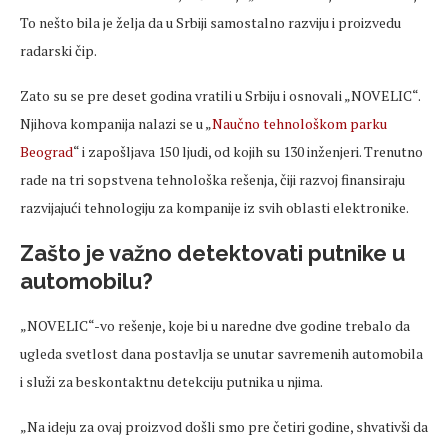
To nešto bila je želja da u Srbiji samostalno razviju i proizvedu
radarski čip.
Zato su se pre deset godina vratili u Srbiju i osnovali „NOVELIC“.
Njihova kompanija nalazi se u „
Naučno tehnološkom parku
Beograd
“ i zapošljava 150 ljudi, od kojih su 130 inženjeri. Trenutno
rade na tri sopstvena tehnološka rešenja, čiji razvoj finansiraju
razvijajući tehnologiju za kompanije iz svih oblasti elektronike.
Zašto je važno detektovati putnike u
automobilu?
„NOVELIC“-vo rešenje, koje bi u naredne dve godine trebalo da
ugleda svetlost dana postavlja se unutar savremenih automobila
i služi za beskontaktnu detekciju putnika u njima.
„Na ideju za ovaj proizvod došli smo pre četiri godine, shvativši da