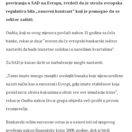
previranja u SAD na Evropu, tvrdeći da je stroža evropska
regulativa bila „osnovni kontrast” koji je pomogao da se
sektor zaštiti.
Oudéa, koji se ovog mjeseca povlači nakon 15 godina sa čela
banke, rekao je da je “uveren da će evropski bankarski sektor
nastaviti da bude izuzetno solidan i u narednim kvartalima”.
Za SAD je kazao da bi se turbulencije mogle nastaviti.
„Tamo imate mnogo manjih i srednjih banaka koje nijesu uređene
na isti način kao u eurozoni i Evropi, gdje imate stabilnost koja
proizlazi iz okvira koji uzima u obzir sve ove simulacije krize“,
rekao je Oudéa nakon što je grupa objavila veći profit u prvom
tromjesečju.
Bankarski režim eurozone ostao je u osnovi isti od njegovog
uvođenja nakon finansijske krize 2008. godine, dok je bivši