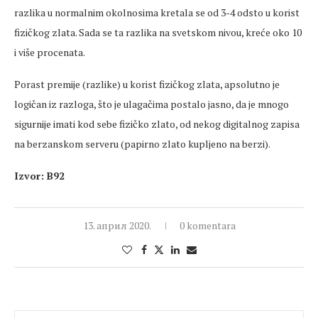
razlika u normalnim okolnosima kretala se od 3-4 odsto u korist
fizičkog zlata. Sada se ta razlika na svetskom nivou, kreće oko 10
i više procenata.
Porast premije (razlike) u korist fizičkog zlata, apsolutno je
logičan iz razloga, što je ulagačima postalo jasno, da je mnogo
sigurnije imati kod sebe fizičko zlato, od nekog digitalnog zapisa
na berzanskom serveru (papirno zlato kupljeno na berzi).
Izvor: B92
13. април 2020.
0 komentara