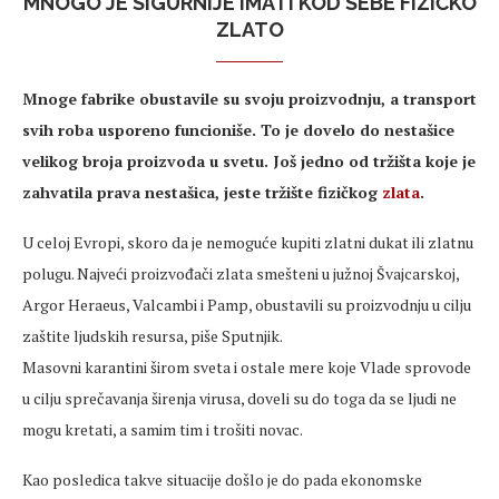
MNOGO JE SIGURNIJE IMATI KOD SEBE FIZIČKO
ZLATO
Mnoge fabrike obustavile su svoju proizvodnju, a transport
svih roba usporeno funcioniše. To je dovelo do nestašice
velikog broja proizvoda u svetu. Još jedno od tržišta koje je
zahvatila prava nestašica, jeste tržište fizičkog
zlata
.
U celoj Evropi, skoro da je nemoguće kupiti zlatni dukat ili zlatnu
polugu. Najveći proizvođači zlata smešteni u južnoj Švajcarskoj,
Argor Heraeus, Valcambi i Pamp, obustavili su proizvodnju u cilju
zaštite ljudskih resursa, piše Sputnjik.
Masovni karantini širom sveta i ostale mere koje Vlade sprovode
u cilju sprečavanja širenja virusa, doveli su do toga da se ljudi ne
mogu kretati, a samim tim i trošiti novac.
Кao posledica takve situacije došlo je do pada ekonomske