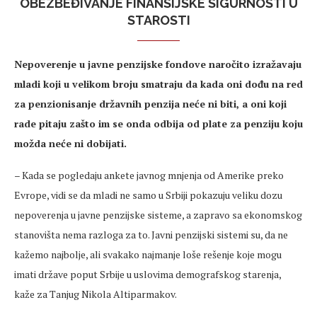
OBEZBEĐIVANJE FINANSIJSKE SIGURNOSTI U
STAROSTI
Nepoverenje u javne penzijske fondove naročito izražavaju
mladi koji u velikom broju smatraju da kada oni dođu na red
za penzionisanje državnih penzija neće ni biti, a oni koji
rade pitaju zašto im se onda odbija od plate za penziju koju
možda neće ni dobijati.
– Kada se pogledaju ankete javnog mnjenja od Amerike preko
Evrope, vidi se da mladi ne samo u Srbiji pokazuju veliku dozu
nepoverenja u javne penzijske sisteme, a zapravo sa ekonomskog
stanovišta nema razloga za to. Javni penzijski sistemi su, da ne
kažemo najbolje, ali svakako najmanje loše rešenje koje mogu
imati države poput Srbije u uslovima demografskog starenja,
kaže za Tanjug Nikola Altiparmakov.