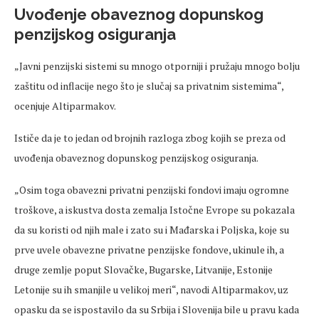
Uvođenje obaveznog dopunskog
penzijskog osiguranja
„Javni penzijski sistemi su mnogo otporniji i pružaju mnogo bolju
zaštitu od inflacije nego što je slučaj sa privatnim sistemima“,
ocenjuje Altiparmakov.
Ističe da je to jedan od brojnih razloga zbog kojih se preza od
uvođenja obaveznog dopunskog penzijskog osiguranja.
„Osim toga obavezni privatni penzijski fondovi imaju ogromne
troškove, a iskustva dosta zemalja Istočne Evrope su pokazala
da su koristi od njih male i zato su i Mađarska i Poljska, koje su
prve uvele obavezne privatne penzijske fondove, ukinule ih, a
druge zemlje poput Slovačke, Bugarske, Litvanije, Estonije
Letonije su ih smanjile u velikoj meri“, navodi Altiparmakov, uz
opasku da se ispostavilo da su Srbija i Slovenija bile u pravu kada