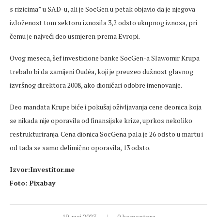
s rizicima” u SAD-u, ali je SocGen u petak objavio da je njegova
izloženost tom sektoru iznosila 3,2 odsto ukupnog iznosa, pri
čemu je najveći deo usmjeren prema Evropi.
Ovog meseca, šef investicione banke SocGen-a Slawomir Krupa
trebalo bi da zamijeni Oudéa, koji je preuzeo dužnost glavnog
izvršnog direktora 2008, ako dioničari odobre imenovanje.
Deo mandata Krupe biće i pokušaj oživljavanja cene deonica koja
se nikada nije oporavila od finansijske krize, uprkos nekoliko
restrukturiranja. Cena dionica SocGena pala je 26 odsto u martu i
od tada se samo delimično oporavila, 13 odsto.
Izvor:Investitor.me
Foto: Pixabay
19. мај 2023.
0 komentara