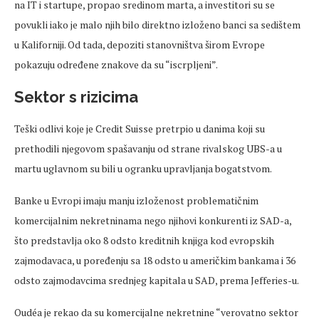
na IT i startupe, propao sredinom marta, a investitori su se
povukli iako je malo njih bilo direktno izloženo banci sa sedištem
u Kaliforniji. Od tada, depoziti stanovništva širom Evrope
pokazuju određene znakove da su “iscrpljeni”.
Sektor s rizicima
Teški odlivi koje je Credit Suisse pretrpio u danima koji su
prethodili njegovom spašavanju od strane rivalskog UBS-a u
martu uglavnom su bili u ogranku upravljanja bogatstvom.
Banke u Evropi imaju manju izloženost problematičnim
komercijalnim nekretninama nego njihovi konkurenti iz SAD-a,
što predstavlja oko 8 odsto kreditnih knjiga kod evropskih
zajmodavaca, u poređenju sa 18 odsto u američkim bankama i 36
odsto zajmodavcima srednjeg kapitala u SAD, prema Jefferies-u.
Oudéa je rekao da su komercijalne nekretnine “verovatno sektor