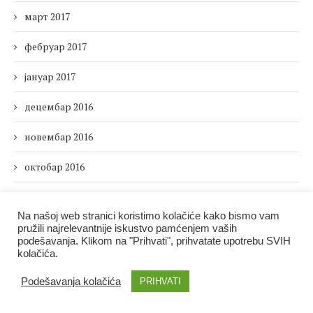
март 2017
фебруар 2017
јануар 2017
децембар 2016
новембар 2016
октобар 2016
септембар 2016
Na našoj web stranici koristimo kolačiće kako bismo vam
август 2016
pružili najrelevantnije iskustvo pamćenjem vaših
podešavanja. Klikom na "Prihvati", prihvatate upotrebu SVIH
kolačića.
јул 2016
Podešavanja kolačića
PRIHVATI
јун 2016