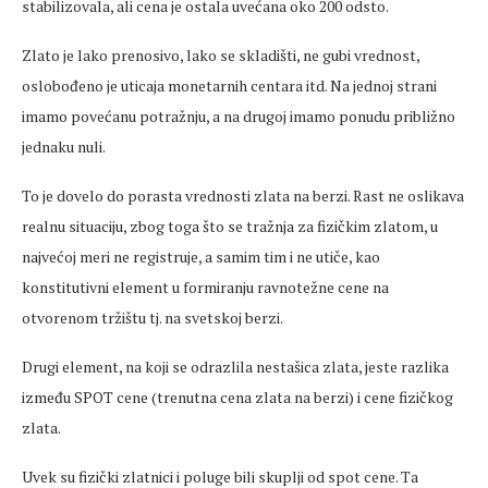
stabilizovala, ali cena je ostala uvećana oko 200 odsto.
Zlato je lako prenosivo, lako se skladišti, ne gubi vrednost,
oslobođeno je uticaja monetarnih centara itd. Na jednoj strani
imamo povećanu potražnju, a na drugoj imamo ponudu približno
jednaku nuli.
To je dovelo do porasta vrednosti zlata na berzi. Rast ne oslikava
realnu situaciju, zbog toga što se tražnja za fizičkim zlatom, u
najvećoj meri ne registruje, a samim tim i ne utiče, kao
konstitutivni element u formiranju ravnotežne cene na
otvorenom tržištu tj. na svetskoj berzi.
Drugi element, na koji se odrazlila nestašica zlata, jeste razlika
između SPOT cene (trenutna cena zlata na berzi) i cene fizičkog
zlata.
Uvek su fizički zlatnici i poluge bili skuplji od spot cene. Ta