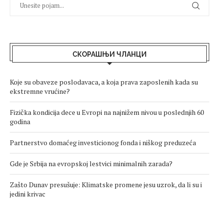
СКОРАШЊИ ЧЛАНЦИ
Koje su obaveze poslodavaca, a koja prava zaposlenih kada su
ekstremne vrućine?
Fizička kondicija dece u Evropi na najnižem nivou u poslednjih 60
godina
Partnerstvo domaćeg investicionog fonda i niškog preduzeća
Gde je Srbija na evropskoj lestvici minimalnih zarada?
Zašto Dunav presušuje: Klimatske promene jesu uzrok, da li su i
jedini krivac