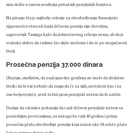
nisu ni išle u smeru uvođenja privatnih penzijskih fondova.
Na pitanje šta je najbolje rešenje za obezbeđivanje finansijske
sigurnosti u starosti kada državna penzija nije dovoljna,
sagovornik Tanjuga kaže da jednostavnog rešenja nema, ali da je
svakako dobro da radimo što duže možemo i da se po mogućnosti
štedi.
Prosečna penzija 37.000 dinara
Ukazuje, međutim, da značajan deo građana ne može da dodatno
štedi i da bi oni trebalo da znaju da će za njih, uostalom kao i za
one boljestojeće, uvek tu biti javni penzijski sistem da ih zaštiti.
Dodaje da računice pokazuju da i naš državni penzijski sistem sa
poslednjim povećanjima, za nekoga ko radi 40 godina i prima
prosečnu platu obezbeđuje penziju koja iznosi oko 58 odsto plate
koju je primao dok je radio.