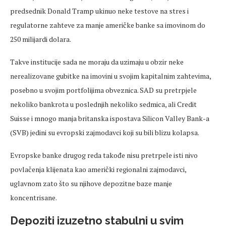
predsednik Donald Tramp ukinuo neke testove na stres i
regulatorne zahteve za manje američke banke sa imovinom do
250 milijardi dolara.
Takve institucije sada ne moraju da uzimaju u obzir neke
nerealizovane gubitke na imovini u svojim kapitalnim zahtevima,
posebno u svojim portfolijima obveznica. SAD su pretrpjele
nekoliko bankrota u poslednjih nekoliko sedmica, ali Credit
Suisse i mnogo manja britanska ispostava Silicon Valley Bank-a
(SVB) jedini su evropski zajmodavci koji su bili blizu kolapsa.
Evropske banke drugog reda takođe nisu pretrpele isti nivo
povlačenja klijenata kao američki regionalni zajmodavci,
uglavnom zato što su njihove depozitne baze manje
koncentrisane.
Depoziti izuzetno stabulni u svim