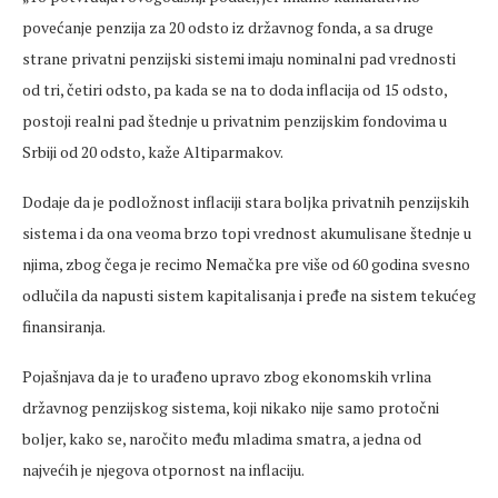
povećanje penzija za 20 odsto iz državnog fonda, a sa druge
strane privatni penzijski sistemi imaju nominalni pad vrednosti
od tri, četiri odsto, pa kada se na to doda inflacija od 15 odsto,
postoji realni pad štednje u privatnim penzijskim fondovima u
Srbiji od 20 odsto, kaže Altiparmakov.
Dodaje da je podložnost inflaciji stara boljka privatnih penzijskih
sistema i da ona veoma brzo topi vrednost akumulisane štednje u
njima, zbog čega je recimo Nemačka pre više od 60 godina svesno
odlučila da napusti sistem kapitalisanja i pređe na sistem tekućeg
finansiranja.
Pojašnjava da je to urađeno upravo zbog ekonomskih vrlina
državnog penzijskog sistema, koji nikako nije samo protočni
boljer, kako se, naročito među mladima smatra, a jedna od
najvećih je njegova otpornost na inflaciju.