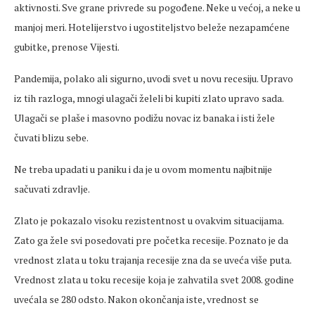
aktivnosti. Sve grane privrede su pogođene. Neke u većoj, a neke u
manjoj meri. Hotelijerstvo i ugostiteljstvo beleže nezapamćene
gubitke, prenose Vijesti.
Pandemija, polako ali sigurno, uvodi svet u novu recesiju. Upravo
iz tih razloga, mnogi ulagači želeli bi kupiti zlato upravo sada.
Ulagači se plaše i masovno podižu novac iz banaka i isti žele
čuvati blizu sebe.
Ne treba upadati u paniku i da je u ovom momentu najbitnije
sačuvati zdravlje.
Zlato je pokazalo visoku rezistentnost u ovakvim situacijama.
Zato ga žele svi posedovati pre početka recesije. Poznato je da
vrednost zlata u toku trajanja recesije zna da se uveća više puta.
Vrednost zlata u toku recesije koja je zahvatila svet 2008. godine
uvećala se 280 odsto. Nakon okončanja iste, vrednost se