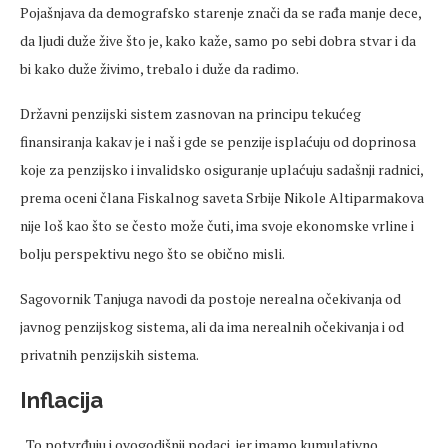
Pojašnjava da demografsko starenje znači da se rađa manje dece,
da ljudi duže žive što je, kako kaže, samo po sebi dobra stvar i da
bi kako duže živimo, trebalo i duže da radimo.
Državni penzijski sistem zasnovan na principu tekućeg
finansiranja kakav je i naš i gde se penzije isplaćuju od doprinosa
koje za penzijsko i invalidsko osiguranje uplaćuju sadašnji radnici,
prema oceni člana Fiskalnog saveta Srbije Nikole Altiparmakova
nije loš kao što se često može čuti, ima svoje ekonomske vrline i
bolju perspektivu nego što se obično misli.
Sagovornik Tanjuga navodi da postoje nerealna očekivanja od
javnog penzijskog sistema, ali da ima nerealnih očekivanja i od
privatnih penzijskih sistema.
Inflacija
„To potvrđuju i ovogodišnji podaci, jer imamo kumulativno