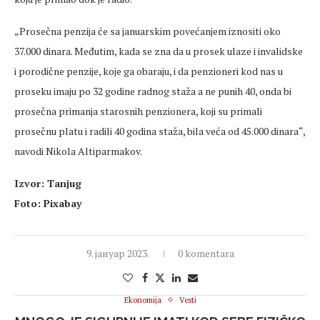
„Prosečna penzija će sa januarskim povećanjem iznositi oko
37.000 dinara. Međutim, kada se zna da u prosek ulaze i invalidske
i porodične penzije, koje ga obaraju, i da penzioneri kod nas u
proseku imaju po 32 godine radnog staža a ne punih 40, onda bi
prosečna primanja starosnih penzionera, koji su primali
prosečnu platu i radili 40 godina staža, bila veća od 45.000 dinara“,
navodi Nikola Altiparmakov.
Izvor: Tanjug
Foto: Pixabay
9. јануар 2023.
0 komentara
Ekonomija
Vesti