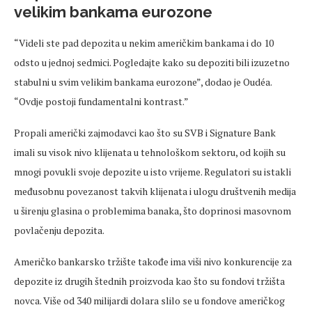
velikim bankama eurozone
“Videli ste pad depozita u nekim američkim bankama i do 10
odsto u jednoj sedmici. Pogledajte kako su depoziti bili izuzetno
stabulni u svim velikim bankama eurozone”, dodao je Oudéa.
“Ovdje postoji fundamentalni kontrast.”
Propali američki zajmodavci kao što su SVB i Signature Bank
imali su visok nivo klijenata u tehnološkom sektoru, od kojih su
mnogi povukli svoje depozite u isto vrijeme. Regulatori su istakli
međusobnu povezanost takvih klijenata i ulogu društvenih medija
u širenju glasina o problemima banaka, što doprinosi masovnom
povlačenju depozita.
Američko bankarsko tržište takođe ima viši nivo konkurencije za
depozite iz drugih štednih proizvoda kao što su fondovi tržišta
novca. Više od 340 milijardi dolara slilo se u fondove američkog