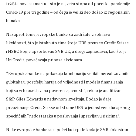
tržišta novca u martu – što je najveća stopa od početka pandemije
Covid-19 pre tri godine – od čega je veliki deo došao iz regionalnih
banaka.
Nasuprot tome, evropske banke su zadržale visok nivo
likvidnosti, što je istaknuto time što je UBS preuzeo Credit Suisse
i HSBC koji je apsorbovao SVB UK, a drugi zajmodavci, kao što je
UniCredit, povećavaju prinose akcionara.
“Evropske banke ne pokazuju kombinaciju velikih nerealizovanih
gubitaka u portfelju hartija od vrijednosti i modela finansiranja
koji su vrlo osetljivi na poverenje javnosti”, rekao je analitičar
S&P Giles Edwards u nedavnom izveštaju. Dodao je da je
preuzimanje Credit Suisse od strane UBS-a jedinstven slučaj zbog
specifičnih “nedostataka u poslovanju i upravljanju rizicima”.
Neke evropske banke su u početku trpele kada je SVB, fokusiran