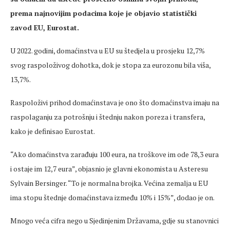
prema najnovijim podacima koje je objavio statistički
zavod EU, Eurostat.
U 2022. godini, domaćinstva u EU su štedjela u prosjeku 12,7%
svog raspoloživog dohotka, dok je stopa za eurozonu bila viša,
13,7%.
Raspoloživi prihod domaćinstava je ono što domaćinstva imaju na
raspolaganju za potrošnju i štednju nakon poreza i transfera,
kako je definisao Eurostat.
“Ako domaćinstva zarađuju 100 eura, na troškove im ode 78,3 eura
i ostaje im 12,7 eura”, objasnio je glavni ekonomista u Asteresu
Sylvain Bersinger. “To je normalna brojka. Većina zemalja u EU
ima stopu štednje domaćinstava između 10% i 15%”, dodao je on.
Mnogo veća cifra nego u Sjedinjenim Državama, gdje su stanovnici