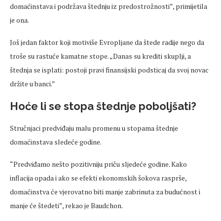
domaćinstava i podržava štednju iz predostrožnosti”, primijetila
je ona.
Još jedan faktor koji motiviše Evropljane da štede radije nego da
troše su rastuće kamatne stope. „Danas su krediti skuplji, a
štednja se isplati: postoji pravi finansijski podsticaj da svoj novac
držite u banci.”
Hoće li se stopa štednje poboljšati?
Stručnjaci predviđaju malu promenu u stopama štednje
domaćinstava sledeće godine.
“Predviđamo nešto pozitivniju priču sljedeće godine. Kako
inflacija opada i ako se efekti ekonomskih šokova rasprše,
domaćinstva će vjerovatno biti manje zabrinuta za budućnost i
manje će štedeti”, rekao je Baudchon.