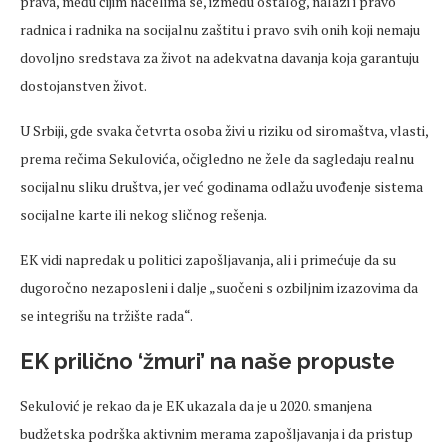
prava, među čijim načelima se, između ostalog, nalazi i pravo
radnica i radnika na socijalnu zaštitu i pravo svih onih koji nemaju
dovoljno sredstava za život na adekvatna davanja koja garantuju
dostojanstven život.
U Srbiji, gde svaka četvrta osoba živi u riziku od siromaštva, vlasti,
prema rečima Sekulovića, očigledno ne žele da sagledaju realnu
socijalnu sliku društva, jer već godinama odlažu uvođenje sistema
socijalne karte ili nekog sličnog rešenja.
EK vidi napredak u politici zapošljavanja, ali i primećuje da su
dugoročno nezaposleni i dalje „suočeni s ozbiljnim izazovima da
se integrišu na tržište rada“.
EK prilično ‘žmuri’ na naše propuste
Sekulović je rekao da je EK ukazala da je u 2020. smanjena
budžetska podrška aktivnim merama zapošljavanja i da pristup