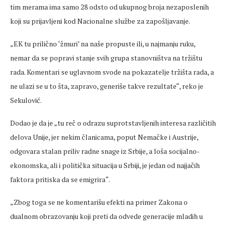
tim merama ima samo 28 odsto od ukupnog broja nezaposlenih
koji su prijavljeni kod Nacionalne službe za zapošljavanje.
„EK tu prilično ‘žmuri’ na naše propuste ili, u najmanju ruku,
nemar da se popravi stanje svih grupa stanovništva na tržištu
rada. Komentari se uglavnom svode na pokazatelje tržišta rada, a
ne ulazi se u to šta, zapravo, generiše takve rezultate“, reko je
Sekulović.
Dodao je da je „tu reč o odrazu suprotstavljenih interesa različitih
delova Unije, jer nekim članicama, poput Nemačke i Austrije,
odgovara stalan priliv radne snage iz Srbije, a loša socijalno-
ekonomska, ali i politička situacija u Srbiji, je jedan od najjačih
faktora pritiska da se emigrira“.
„Zbog toga se ne komentarišu efekti na primer Zakona o
dualnom obrazovanju koji preti da odvede generacije mladih u