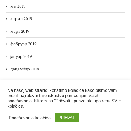
мај 2019
април 2019
март 2019
фебруар 2019
јануар 2019
децембар 2018
новембар 2018
Na našoj web stranici koristimo kolačiće kako bismo vam
октобар 2018
pružili najrelevantnije iskustvo pamćenjem vaših
podešavanja. Klikom na "Prihvati", prihvatate upotrebu SVIH
kolačića.
септембар 2018
Podešavanja kolačića
PRIHVATI
август 2018