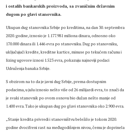
i ostalih bankarskih proizvoda, sa zvaničnim državnim
dugom po glavi stanovnika.
Ukupan dug stanovnika Srbije po kreditima, na dan 30. septembra
2020. godine, iznosio je 1.177.981 miliona dinara, odnosno oko
170.000 dinara ili 1.446 evra po stanovniku. Dug po stanovniku,
uključujući kredite, kreditne kartice, minuse po tekućem računu i
lizing ugovore iznosi 1.523 evra, pokazuju najnoviji podaci
Udruženja banaka Srbije.
S obzirom na to da je javni dug Srbije, prema dostupnim
podacima, u julu iznosio nešto više od 26 milijardi evra, to znači da
je svaki stanovnik po ovom osnovu bio dužan nešto manje od
1.400 evra. Tako je ukupan dug po glavi stanovnika oko 2.900 evra.
„Stanje kredita privredi i stanovništvu beležilo je tokom 2020.
godine dvocifreni rast na međugodišnjem nivou, čemu je doprinela