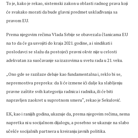
To je, kako je rekao, sistemski zakon u oblasti radnog prava koji
će svakako morati da bude glavni predmet usklađivanja sa
pravom EU.
Prema njegovim rečima Vlada Srbije se obavezala članicama EU
na to da će ga usvojiti do kraja 2021. godine, a i sindikati i
poslodavci se slažu da postojeći pravni okvir nije u celosti
adekvatan za suočavanje sa izazovima u svetu rada u 21. veku.
„Ono gde se razilaze deluje kao fundamentalna i, reklo bi se,
nepremostiva prepreka: da li će izmene ići dalje ka slabljenju
pravne zaštite svih kategorija radnica i radnika, ili će biti
napravljen zaokret u suprotnom smeru“, rekao je Sekulović.
EK, kao i ranijih godina, ukazuje da, prema njegovim rečima, nema
napretka ni u socijalnom dijalogu, a posebno se ukazuje na slabo
učešće socijalnih partnera u kreiranju javnih politika.