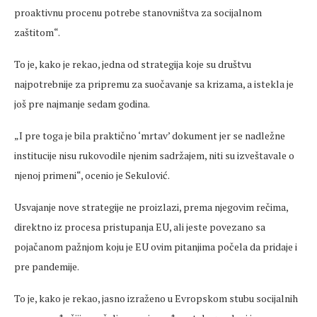
proaktivnu procenu potrebe stanovništva za socijalnom
zaštitom“.
To je, kako je rekao, jedna od strategija koje su društvu
najpotrebnije za pripremu za suočavanje sa krizama, a istekla je
još pre najmanje sedam godina.
„I pre toga je bila praktično ‘mrtav’ dokument jer se nadležne
institucije nisu rukovodile njenim sadržajem, niti su izveštavale o
njenoj primeni“, ocenio je Sekulović.
Usvajanje nove strategije ne proizlazi, prema njegovim rečima,
direktno iz procesa pristupanja EU, ali jeste povezano sa
pojačanom pažnjom koju je EU ovim pitanjima počela da pridaje i
pre pandemije.
To je, kako je rekao, jasno izraženo u Evropskom stubu socijalnih