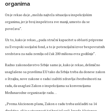
organima
On je rekao da je „možda najteža situacija u inspekcijskim
organima, jer je broj inspektora sve manji, umesto da se
povećava“.
Uz to, kako je rekao, „pada stručni kapacitet u oblasti pripreme
za Evropski socijalni fond, a to je potencijalni izvor bespovratnih
sredstava za našu zemlju od čak 200 miliona evra godišnje“ .
Radno zakonodavstvo Srbije samo je, kako je rekao, delimično
usaglašeno sa pravilima EU tako da Srbija treba da donese zakon
o štrajku, nove zakone o radu i zaštiti zdravlja i bezbednosti na
radu, da usaglasi Zakon o inspekcijama sa konvencijama
Međunarodne organizacije rada…
„Prema Akcionom planu, Zakon o radu treba uskladiti sa 14
direktiva, ali je u stvarnosti taj broj još veći. Izrada Akcionog