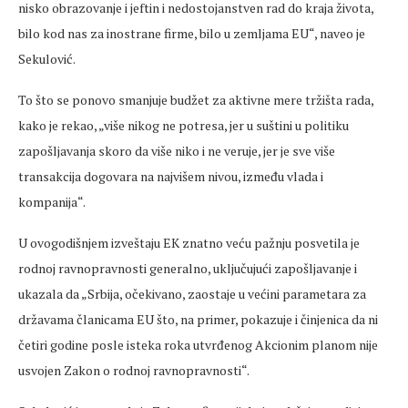
nisko obrazovanje i jeftin i nedostojanstven rad do kraja života,
bilo kod nas za inostrane firme, bilo u zemljama EU“, naveo je
Sekulović.
To što se ponovo smanjuje budžet za aktivne mere tržišta rada,
kako je rekao, „više nikog ne potresa, jer u suštini u politiku
zapošljavanja skoro da više niko i ne veruje, jer je sve više
transakcija dogovara na najvišem nivou, između vlada i
kompanija“.
U ovogodišnjem izveštaju EK znatno veću pažnju posvetila je
rodnoj ravnopravnosti generalno, uključujući zapošljavanje i
ukazala da „Srbija, očekivano, zaostaje u većini parametara za
državama članicama EU što, na primer, pokazuje i činjenica da ni
četiri godine posle isteka roka utvrđenog Akcionim planom nije
usvojen Zakon o rodnoj ravnopravnosti“.