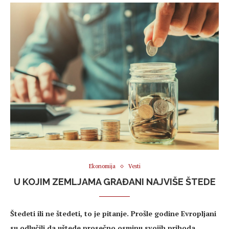
Ekonomija
Vesti
U KOJIM ZEMLJAMA GRAĐANI NAJVIŠE ŠTEDE
Štedeti ili ne štedeti, to je pitanje. Prošle godine Evropljani
su odlučili da uštede prosečno osminu svojih prihoda,