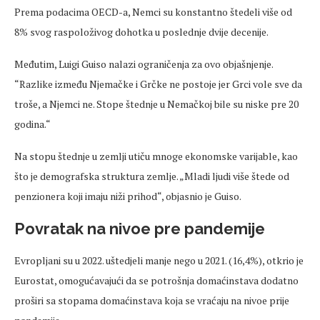
Prema podacima OECD-a, Nemci su konstantno štedeli više od
8% svog raspoloživog dohotka u poslednje dvije decenije.
Međutim, Luigi Guiso nalazi ograničenja za ovo objašnjenje.
“Razlike između Njemačke i Grčke ne postoje jer Grci vole sve da
troše, a Njemci ne. Stope štednje u Nemačkoj bile su niske pre 20
godina.“
Na stopu štednje u zemlji utiču mnoge ekonomske varijable, kao
što je demografska struktura zemlje. „Mladi ljudi više štede od
penzionera koji imaju niži prihod“, objasnio je Guiso.
Povratak na nivoe pre pandemije
Evropljani su u 2022. uštedjeli manje nego u 2021. (16,4%), otkrio je
Eurostat, omogućavajući da se potrošnja domaćinstava dodatno
proširi sa stopama domaćinstava koja se vraćaju na nivoe prije