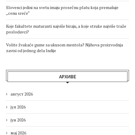
Slovenci jedini na svetu imaju prosečnu platu koja premašuje
„cenu sreće“
Koje fakultete maturanti najviše biraju, a koje struke najviše traže
poslodavci?
Volite žvakaće gume sa ukusom mentola? Njihova proizvodnja
zavisi od jednog dela Indije
АРХИВЕ
август 2026
јул 2026
јун 2026
мај 2026