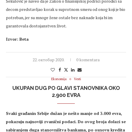
Sekulović je naveo da je Zakon o finansijskoj podršci porodici sa
decom predstavljao korak u suprotnom smeru od onog koji je bio
potreban, jer su mnoge žene ostale bez naknade koja bi im
garantovala dostojanstven život.
Izvor: Beta
22. октобар 2020.
0 komentara
Ekonomija
Vesti
UKUPAN DUG PO GLAVI STANOVNIKA OKO
2.900 EVRA
Svaki građanin Srbije dužan je nešto manje od 3.000 evra,
pokazuju najnoviji zvanični podaci. Do ovog broja dolazi se
sabiranjem duga stanovništva bankama, po osnovu kredita