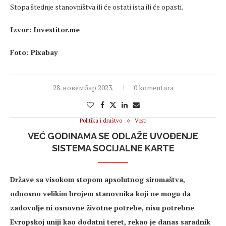
Stopa štednje stanovništva ili će ostati ista ili će opasti.
Izvor: Investitor.me
Foto: Pixabay
28. новембар 2023.
0 komentara
Politika i društvo
Vesti
VEĆ GODINAMA SE ODLAŽE UVOĐENJE
SISTEMA SOCIJALNE KARTE
Države sa visokom stopom apsolutnog siromaštva,
odnosno velikim brojem stanovnika koji ne mogu da
zadovolje ni osnovne životne potrebe, nisu potrebne
Evropskoj uniji kao dodatni teret, rekao je danas saradnik