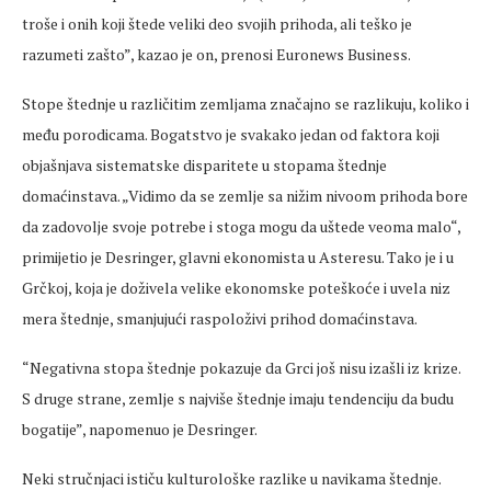
troše i onih koji štede veliki deo svojih prihoda, ali teško je
razumeti zašto”, kazao je on, prenosi Euronews Business.
Stope štednje u različitim zemljama značajno se razlikuju, koliko i
među porodicama. Bogatstvo je svakako jedan od faktora koji
objašnjava sistematske disparitete u stopama štednje
domaćinstava. „Vidimo da se zemlje sa nižim nivoom prihoda bore
da zadovolje svoje potrebe i stoga mogu da uštede veoma malo“,
primijetio je Desringer, glavni ekonomista u Asteresu. Tako je i u
Grčkoj, koja je doživela velike ekonomske poteškoće i uvela niz
mera štednje, smanjujući raspoloživi prihod domaćinstava.
“Negativna stopa štednje pokazuje da Grci još nisu izašli iz krize.
S druge strane, zemlje s najviše štednje imaju tendenciju da budu
bogatije”, napomenuo je Desringer.
Neki stručnjaci ističu kulturološke razlike u navikama štednje.