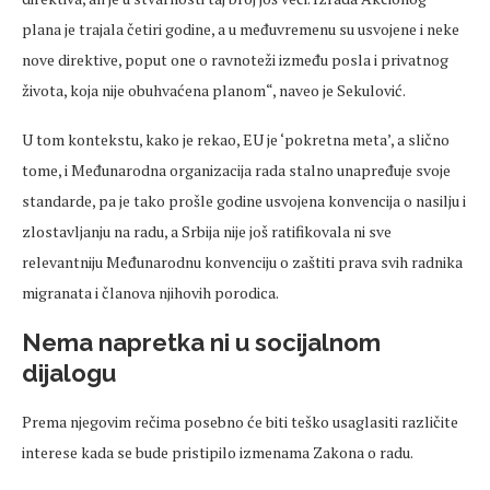
plana je trajala četiri godine, a u međuvremenu su usvojene i neke
nove direktive, poput one o ravnoteži između posla i privatnog
života, koja nije obuhvaćena planom“, naveo je Sekulović.
U tom kontekstu, kako je rekao, EU je ‘pokretna meta’, a slično
tome, i Međunarodna organizacija rada stalno unapređuje svoje
standarde, pa je tako prošle godine usvojena konvencija o nasilju i
zlostavljanju na radu, a Srbija nije još ratifikovala ni sve
relevantniju Međunarodnu konvenciju o zaštiti prava svih radnika
migranata i članova njihovih porodica.
Nema napretka ni u socijalnom
dijalogu
Prema njegovim rečima posebno će biti teško usaglasiti različite
interese kada se bude pristipilo izmenama Zakona o radu.