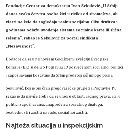
Fondacije Centar za demokratiju Ivan Sekulović.„U Srbiji
danas svaka četvrta osoba živi u riziku od siromaštva, ali
vlasti ne žele da sagledaju realnu socijalnu sliku društva i
godinama odlažu uvođenje sistema socijalne karte ili slična
rešenja“, rekao je Sekulović za portal sindikata
„Nezavisnost“.
Dodao je da se u najnovijem Godišnjem izveštaju Evropske
komisije (EK), u delu o Poglavlju 19 posvećenom socijalnoj politici
i zapošljavanju kostatuje da Srbiji predstoji još mnogo posla.
Sekulović, koji je bio član pregovaračke grupe za Poglavlje 19,
rekao je da najviše treba da se uradi u oblasti radnog prava, ali i u
politici zapošljavanja, unapređenju socijalnog dijaloga,
bezbednosti i zaštiti na radu, socijalnoj zaštiti.
Najteža situacija u inspekcijskim