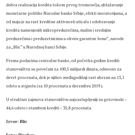
dobra realizacija kredita tokom prvog tromesečja, ublažavanje
monetarne politike Narodne banke Srbije, efekti moratorijuma, a
od maja je na rast kreditne aktivnosti uticalo i odobravanje
kredita namenjenih mikropreduzećima, malim i srednjim
preduzećima i preduzetnicima u okviru garantne šeme“, navode
za „Blic“ u Narodnoj banci Srbije.
Prema podacima centralne banke, od početka godine krediti
stanovništvu su povećani za 100,5 milijardi dinara, odnosno za
devet procenata, dok je njihov međugodišnji rast ubrzan na 13,1
odsto u avgustu (sa 10 procenata u decembru 2019.).
U strukturi zajmova stanovništvu najzastupljeniji su gotovinski –
44,6 odsto i stambeni krediti – 35,8 procenata.
Izvor: Blic
Foto: Pixabay