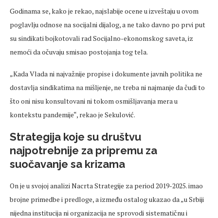
Godinama se, kako je rekao, najslabije ocene u izveštaju u ovom
poglavlju odnose na socijalni dijalog, a ne tako davno po prvi put
su sindikati bojkotovali rad Socijalno-ekonomskog saveta, iz
nemoći da očuvaju smisao postojanja tog tela.
„Kada Vlada ni najvažnije propise i dokumente javnih politika ne
dostavlja sindikatima na mišljenje, ne treba ni najmanje da čudi to
što oni nisu konsultovani ni tokom osmišljavanja mera u
kontekstu pandemije“, rekao je Sekulović.
Strategija koje su društvu
najpotrebnije za pripremu za
suočavanje sa krizama
On je u svojoj analizi Nacrta Strategije za period 2019-2025. imao
brojne primedbe i predloge, a između ostalog ukazao da „u Srbiji
nijedna institucija ni organizacija ne sprovodi sistematičnu i