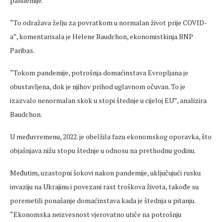
pandemije.
“To odražava želju za povratkom u normalan život prije COVID-
a”, komentarisala je Helene Baudchon, ekonomistkinja BNP
Paribas.
“Tokom pandemije, potrošnja domaćinstava Evropljana je
obustavljena, dok je njihov prihod uglavnom očuvan. To je
izazvalo nenormalan skok u stopi štednje u cijeloj EU”, analizira
Baudchon.
U međuvremenu, 2022. je obelžila fazu ekonomskog oporavka, što
objašnjava nižu stopu štednje u odnosu na prethodnu godinu.
Međutim, uzastopni šokovi nakon pandemije, uključujući rusku
invaziju na Ukrajinu i povezani rast troškova života, takođe su
poremetili ponašanje domaćinstava kada je štednja u pitanju.
“Ekonomska neizvesnost vjerovatno utiče na potrošnju