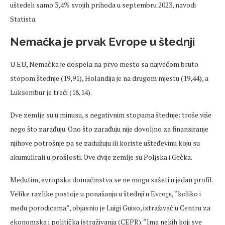
uštedeli samo 3,4% svojih prihoda u septembru 2023, navodi
Statista.
Nemačka je prvak Evrope u štednji
U EU, Nemačka je dospela na prvo mesto sa najvećom bruto
stopom štednje (19,91), Holandija je na drugom mjestu (19,44), a
Luksembur je treći (18,14).
Dve zemlje su u minusu, s negativnim stopama štednje: troše više
nego što zarađuju. Ono što zarađuju nije dovoljno za finansiranje
njihove potrošnje pa se zadužuju ili koriste ušteđevinu koju su
akumulirali u prošlosti. Ove dvije zemlje su Poljska i Grčka.
Međutim, evropska domaćinstva se ne mogu sažeti u jedan profil.
Velike razlike postoje u ponašanju u štednji u Evropi, “koliko i
među porodicama”, objasnio je Luigi Guiso, istraživač u Centru za
ekonomska i politička istraživanja (CEPR). “Ima nekih koji sve