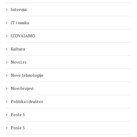
Intervjui
IT i nauka
IZDVAJAMO
Kultura
Novci.rs
Nove tehnologije
Novi brojevi
Politika i društvo
Posle 5
Posle 5