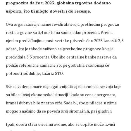
prognozira da će u 2023. globalna trgovina dodatno
usporiti, što bi moglo dovesti i do recesije.
Ova organizacija je naime revidirala svoju prethodnu prognozu
rasta trgovine sa 3,4 odsto na samo jedan procenat. Prema
njenim predviđanjima, rast svetske privrede će u 2023. iznositi 2,3
odsto, što je takođe sniženo sa prethodne prognoze koja je
predviđala 3,3 procenta. Ukoliko centralne banke nastave da
podižu referentne kamatne stope globalna ekonomija će
potonuti još dublje, kažu iz STO.
Sve navedeno imaće najnegativniji uticaj na zemlje u razvoju koje
su bile u lošoj ekonomskoj situaciji i kada su cene energenata,
hrane i đubriva bile znatno niže. Sada bi, zbog inflacije, u njima
mogao značajno da se poveća broj siromašnih, pa i gladnih.
Ipak, dobra stvar u svemu ovome, ako se uopšte može izvući