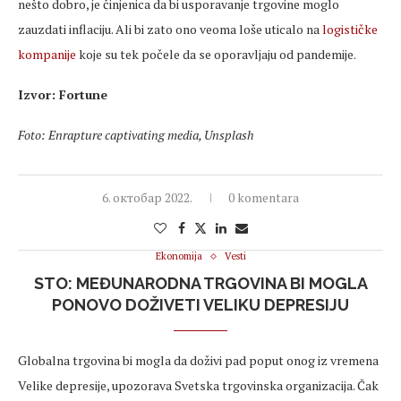
nešto dobro, je činjenica da bi usporavanje trgovine moglo
zauzdati inflaciju. Ali bi zato ono veoma loše uticalo na
logističke
kompanije
koje su tek počele da se oporavljaju od pandemije.
Izvor: Fortune
Foto: Enrapture captivating media, Unsplash
6. октобар 2022.
0 komentara
Ekonomija
Vesti
STO: MEĐUNARODNA TRGOVINA BI MOGLA
PONOVO DOŽIVETI VELIKU DEPRESIJU
Globalna trgovina bi mogla da doživi pad poput onog iz vremena
Velike depresije, upozorava Svetska trgovinska organizacija. Čak