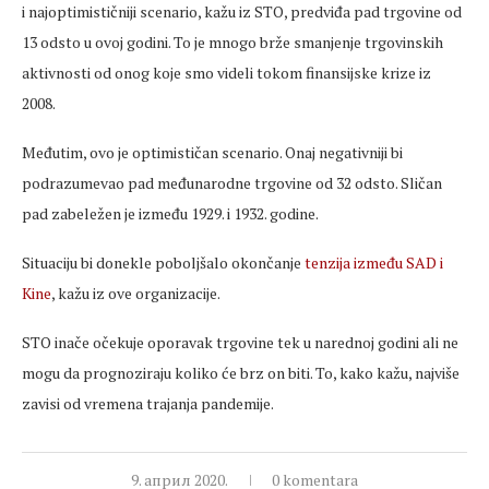
i najoptimističniji scenario, kažu iz STO, predviđa pad trgovine od
13 odsto u ovoj godini. To je mnogo brže smanjenje trgovinskih
aktivnosti od onog koje smo videli tokom finansijske krize iz
2008.
Međutim, ovo je optimističan scenario. Onaj negativniji bi
podrazumevao pad međunarodne trgovine od 32 odsto. Sličan
pad zabeležen je između 1929. i 1932. godine.
Situaciju bi donekle poboljšalo okončanje
tenzija između SAD i
Kine
, kažu iz ove organizacije.
STO inače očekuje oporavak trgovine tek u narednoj godini ali ne
mogu da prognoziraju koliko će brz on biti. To, kako kažu, najviše
zavisi od vremena trajanja pandemije.
9. април 2020.
0 komentara