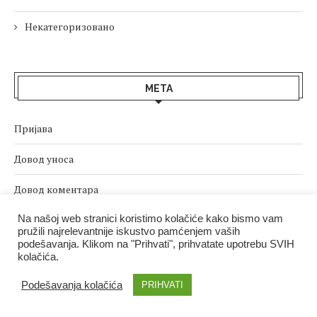
Некатегоризовано
МЕТА
Пријава
Довод уноса
Довод коментара
Na našoj web stranici koristimo kolačiće kako bismo vam
sr.WordPress.org
pružili najrelevantnije iskustvo pamćenjem vaših
podešavanja. Klikom na "Prihvati", prihvatate upotrebu SVIH
kolačića.
Podešavanja kolačića
PRIHVATI