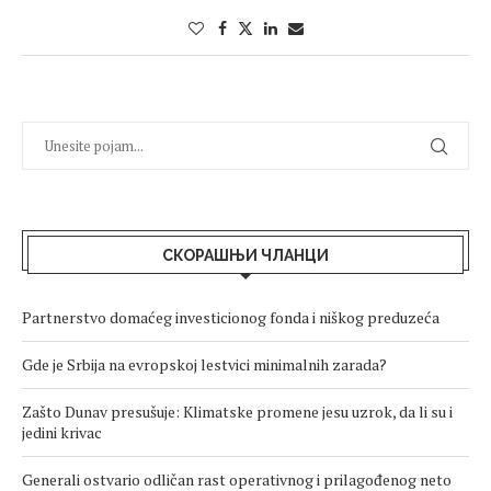
СКОРАШЊИ ЧЛАНЦИ
Partnerstvo domaćeg investicionog fonda i niškog preduzeća
Gde je Srbija na evropskoj lestvici minimalnih zarada?
Zašto Dunav presušuje: Klimatske promene jesu uzrok, da li su i
jedini krivac
Generali ostvario odličan rast operativnog i prilagođenog neto