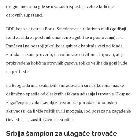
drugim mestima gde se u vazduh ispuštaju velike količine
otrovnih supstanci.
BDP koji se stvara u Boru i Smederevu je relativno mali (godišnji
fond zarada zaposlenih umanjen za gubitke u poslovanju), a u
Pančevu i ne postoji (ukoliko je gubitak kapitala veći od fonda
zarada – nisam proverio, i ja volim više da čitam stripove), ali je
proizvedena količina otrovnih gasova toliko velika da goni ljude
na proteste.
I u Beogradu ima svakakvih smradova ali su nas korona maske
delimično spasile od direktnih efekata udisanja i trovanja. Ukupno
zagađenje u svakoj zemlji zavisi od rasporeda ekonomskih
aktivnosti, da li više roštiljaju ili mozgaju, i od poreza na zagađenje
i investicija u zaštitu životne sredine.
Srbija šampion za ulagače trovače