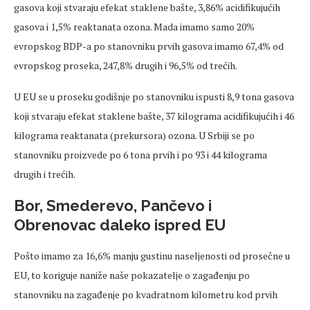
gasova koji stvaraju efekat staklene bašte, 3,86% acidifikujućih
gasova i 1,5% reaktanata ozona. Mada imamo samo 20%
evropskog BDP-a po stanovniku prvih gasova imamo 67,4% od
evropskog proseka, 247,8% drugih i 96,5% od trećih.
U EU se u proseku godišnje po stanovniku ispusti 8,9 tona gasova
koji stvaraju efekat staklene bašte, 37 kilograma acidifikujućih i 46
kilograma reaktanata (prekursora) ozona. U Srbiji se po
stanovniku proizvede po 6 tona prvih i po 93 i 44 kilograma
drugih i trećih.
Bor, Smederevo, Pančevo i
Obrenovac daleko ispred EU
Pošto imamo za 16,6% manju gustinu naseljenosti od prosečne u
EU, to koriguje naniže naše pokazatelje o zagađenju po
stanovniku na zagađenje po kvadratnom kilometru kod prvih