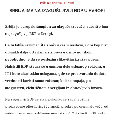
Politika i društvo
Vesti
SRBIJA IMA NAJZAGUŠLJIVIJI BDP U EVROPI
Srbija je evropski šampion za ulagače trovače, zato što ima
najzagušljiviji BDP u Evropi.
Da bi lakše razumeli šta znači iskaz u naslovu, i oni koji nisu
odmakli dalje od čitanja stripova u osnovnoj školi,
neophodno je da se poslužim slikovitim izražavanjem.
Najčistiji BDP stvara se u umnom delu uslužnog sektora, u
IT i konsultantskim uslugama, gde se pri stvaranju dodate
vrednosti koristi samo računar, koji se napaja, po
mogućstvu, električnom energijom iz obnovljivih izvora.
Najzagušljiviji BDP se stvara ukoliko se zapali roštilj i
proizvedene pljeskavice i ćevapčići prodaju po ceni malo većoj od
nabavne cene upotrebljenog mesa (i soje). Oni stariji od 25 godina