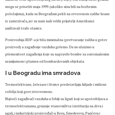
mogu se prisetiti maja 1999. (ukoliko nisu bili na borbenim
položajima), kada su Beograđani pekli na otvorenom zalihe hrane
iz zamrzivača, jer su nam naši veliki prijatelji Amerikanci
uništavali trafo stanice.
Proizvodnja BDP-a je bila minimalna (pretvaranje zaliha u gotov
proizvod) a zagađenje vazduha golemo. Da ne ulazimo u
plemenitost zagađenja koje su napravile bombe sa osiromašenim
uranijumom i plamen od bombardovanih objekata.
I u Beogradu ima smradova
Termoelektrane, železare i livnice predstavljaju hiljade i milione
roštilja koji gore istovremeno.
Najveći zagađivači vazduha u Srbiji su lignit koji se upotrebljava u
termoelektranama, grejanje stanovništva i institucija na drva i
ugalj, i industrijski proizvođači u Boru, Smederevu, Pančevu i