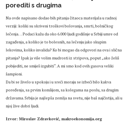
porediti s drugima
Na ovde napisano dodao bih pitanja čitaoca materijala u radnoj
verziji: koliki su skriveni troškovi bolovanja, smrti, bolničkog
lečenja… Podaci kažu da oko 6.000 ljudi godišnje u Srbiji umre od
zagađenja, a koliko je to bolesnih, na lečenju jako skupim
lekovima, koliko invalida? Ko bi mogao da odgovori na ova i slična
pitanja? Ipak ja više volim mudrosti iz stripova, poput „ako želiš
pobijediti, ne smiješ izgubiti“. A mi smo kod ovih gasova veliki
šampioni.
Da bi se živelo u spokoju i u sreći moraju se izbeći bilo kakva
poređenja, sa prvim komšijom, sa kolegama na poslu, sa drugim
državama. Srbija je najlepša zemlja na svetu, nije baš najčistija, ali u
njoj žive dobri ljudi.
Izvor: Miroslav Zdravković, makroekonomija.org