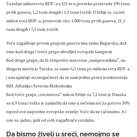
Za jedan milion evra BDP-a u EU se u proseku proizvede 295 tona
prvih gasova, 1,2 tone drugih i 1,5 tona trećih. U Srbiji se, za isti
milion evra BDP-a, proizvede oko 1.000 tona prvih gasova, 15,1
tona drugih i 7,2 tone trećih.
Veće zagađenje prvom grupom gasova ima samo Bugarska, dok
smo kod druge i treće grupe ubedljivi evropski šampioni.
Kod druge grupe, da ih stripovito nazovem „sumporoidima“, na
drugom mestu je Turska, sa samo 6,5 tona po milionu evra BDP-a
i ona upućuje na mogućnost da su nam jedina prava konkurencija
BiH, Albanija i Severna Makedonija.
Kod treće grupe „ozonatora“ nakon Srbije sa 7,2 tone je Danska
sa 4,9 tona i teško je zamisliti da smo u nečemu još za gotovo 50%
ispred ove napredne evropske zemlje. Voće da ne računamo. A i
ono se, jadno, guši od ovih zagađivača vazduha.
Da bismo živeli u sreći, nemojmo se