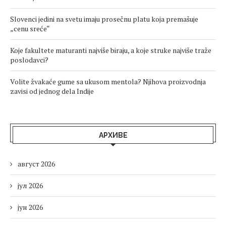
Slovenci jedini na svetu imaju prosečnu platu koja premašuje
„cenu sreće“
Koje fakultete maturanti najviše biraju, a koje struke najviše traže
poslodavci?
Volite žvakaće gume sa ukusom mentola? Njihova proizvodnja
zavisi od jednog dela Indije
АРХИВЕ
август 2026
јул 2026
јун 2026