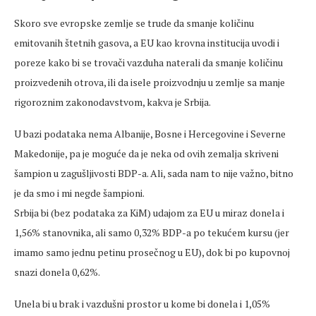
Skoro sve evropske zemlje se trude da smanje količinu
emitovanih štetnih gasova, a EU kao krovna institucija uvodi i
poreze kako bi se trovači vazduha naterali da smanje količinu
proizvedenih otrova, ili da isele proizvodnju u zemlje sa manje
rigoroznim zakonodavstvom, kakva je Srbija.
U bazi podataka nema Albanije, Bosne i Hercegovine i Severne
Makedonije, pa je moguće da je neka od ovih zemalja skriveni
šampion u zagušljivosti BDP-a. Ali, sada nam to nije važno, bitno
je da smo i mi negde šampioni.
Srbija bi (bez podataka za KiM) udajom za EU u miraz donela i
1,56% stanovnika, ali samo 0,32% BDP-a po tekućem kursu (jer
imamo samo jednu petinu prosečnog u EU), dok bi po kupovnoj
snazi donela 0,62%.
Unela bi u brak i vazdušni prostor u kome bi donela i 1,05%