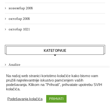
новембар 2008
октобар 2008
октобар 1021
КАТЕГОРИЈЕ
Analize
Analize
Na našoj web stranici koristimo kolačiće kako bismo vam
pružili najrelevantnije iskustvo pamćenjem vaših
podešavanja. Klikom na "Prihvati", prihvatate upotrebu SVIH
Analize stručnjaka
kolačića.
B&F Plus
Podešavanja kolačića
PRIHVATI
Bizlife.rs