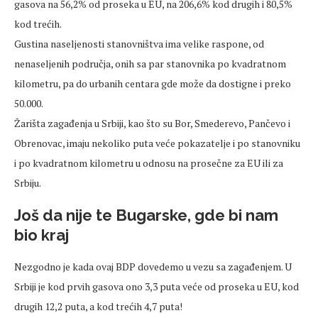
gasova na 56,2% od proseka u EU, na 206,6% kod drugih i 80,5%
kod trećih.
Gustina naseljenosti stanovništva ima velike raspone, od
nenaseljenih područja, onih sa par stanovnika po kvadratnom
kilometru, pa do urbanih centara gde može da dostigne i preko
50.000.
Žarišta zagađenja u Srbiji, kao što su Bor, Smederevo, Pančevo i
Obrenovac, imaju nekoliko puta veće pokazatelje i po stanovniku
i po kvadratnom kilometru u odnosu na prosečne za EU ili za
Srbiju.
Još da nije te Bugarske, gde bi nam
bio kraj
Nezgodno je kada ovaj BDP dovedemo u vezu sa zagađenjem. U
Srbiji je kod prvih gasova ono 3,3 puta veće od proseka u EU, kod
drugih 12,2 puta, a kod trećih 4,7 puta!