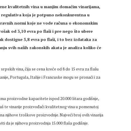
cene kvalitetnih vina u manjim domaćim vinarijama,
ima regulativa koja je potpuno nekonkurentna u
pravnih normi koje ne vode računa o ekonomskim
ošak od 3,10 evra po flaši i pre nego što ubere
k dostigne 5,8 evra po flaši, i to bez izdataka za
nju svih naših zakonskih akata je analiza koliko će
rpskih vina, čija se cena kreće od 8 do 15 evra za flašu
anije, Portugala, Italije i Francuske mogu se pronaći i za
1 ima proizvodne kapacitete ispod 20.000 litara godišnje,
 baš te vinarije proizvođači kvalitetnog vina u pomenutoj
na njihove troškove proizvodnje. Najveći broj ovih vinarija
i da je njihova proizvodnja 15.000 flaša godišnje.