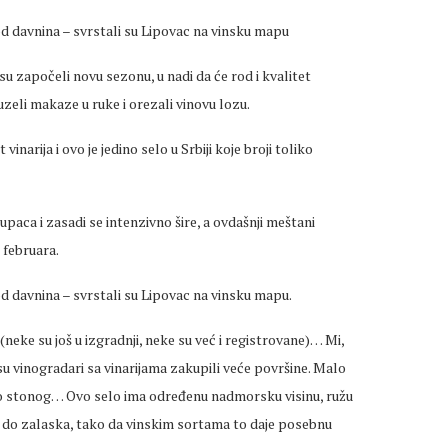
a od davnina – svrstali su Lipovac na vinsku mapu
su započeli novu sezonu, u nadi da će rod i kvalitet
 uzeli makaze u ruke i orezali vinovu lozu.
narija i ovo je jedino selo u Srbiji koje broji toliko
upaca i zasadi se intenzivno šire, a ovdašnji meštani
 februara.
a od davnina – svrstali su Lipovac na vinsku mapu.
neke su još u izgradnji, neke su već i registrovane)… Mi,
 vinogradari sa vinarijama zakupili veće površine. Malo
ito stonog… Ovo selo ima određenu nadmorsku visinu, ružu
a do zalaska, tako da vinskim sortama to daje posebnu