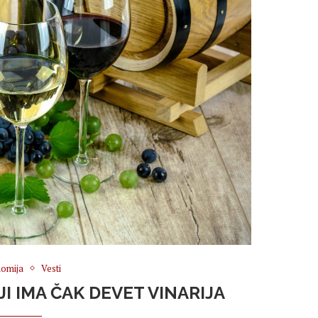
omija
Vesti
JI IMA ČAK DEVET VINARIJA