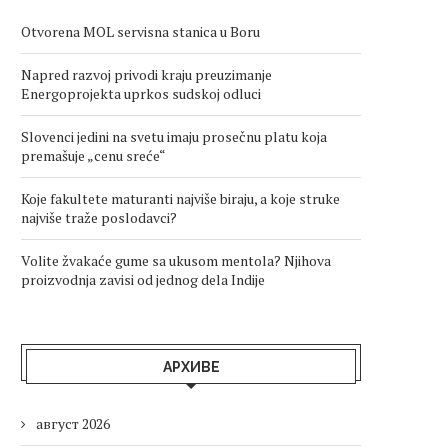
Otvorena MOL servisna stanica u Boru
Napred razvoj privodi kraju preuzimanje
Energoprojekta uprkos sudskoj odluci
Slovenci jedini na svetu imaju prosečnu platu koja
premašuje „cenu sreće“
Koje fakultete maturanti najviše biraju, a koje struke
najviše traže poslodavci?
Volite žvakaće gume sa ukusom mentola? Njihova
proizvodnja zavisi od jednog dela Indije
АРХИВЕ
август 2026