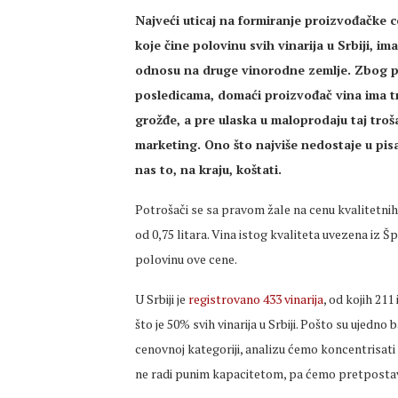
Najveći uticaj na formiranje proizvođačke 
koje čine polovinu svih vinarija u Srbiji, 
odnosu na druge vinorodne zemlje. Zbog 
posledicama, domaći proizvođač vina ima tr
grožđe, a pre ulaska u maloprodaju taj troša
marketing. Ono što najviše nedostaje u pisa
nas to, na kraju, koštati.
Potrošači se sa pravom žale na cenu kvalitetnih s
od 0,75 litara. Vina istog kvaliteta uvezena iz Šp
polovinu ove cene.
U Srbiji je
registrovano 433 vinarija
, od kojih 21
što je 50% svih vinarija u Srbiji. Pošto su ujedno
cenovnoj kategoriji, analizu ćemo koncentrisati 
ne radi punim kapacitetom, pa ćemo pretpostavit