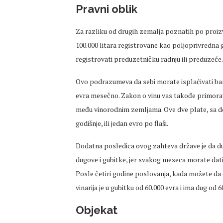
Pravni oblik
Za razliku od drugih zemalja poznatih po proizv
100.000 litara registrovane kao poljoprivredna g
registrovati preduzetničku radnju ili preduzeće.
Ovo podrazumeva da sebi morate isplaćivati bar
evra mesečno. Zakon o vinu vas takođe primorav
među vinorodnim zemljama. Ove dve plate, sa d
godišnje, ili jedan evro po flaši.
Dodatna posledica ovog zahteva države je da dug
dugove i gubitke, jer svakog meseca morate dati s
Posle četiri godine poslovanja, kada možete da 
vinarija je u gubitku od 60.000 evra i ima dug od
Objekat