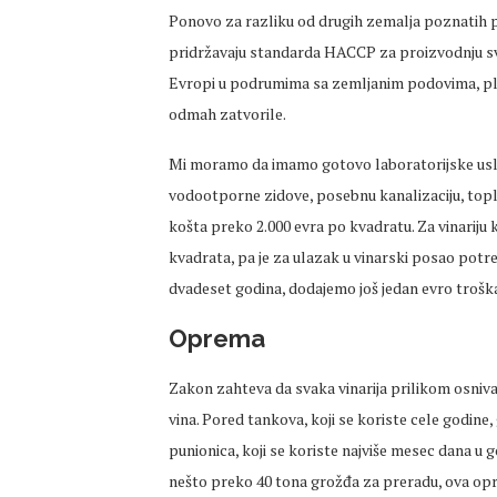
Ponovo za razliku od drugih zemalja poznatih po 
pridržavaju standarda HACCP za proizvodnju sv
Evropi u podrumima sa zemljanim podovima, ple
odmah zatvorile.
Mi moramo da imamo gotovo laboratorijske uslo
vodootporne zidove, posebnu kanalizaciju, topl
košta preko 2.000 evra po kvadratu. Za vinariju 
kvadrata, pa je za ulazak u vinarski posao potr
dvadeset godina, dodajemo još jedan evro troška
Oprema
Zakon zahteva da svaka vinarija prilikom osniv
vina. Pored tankova, koji se koriste cele godine
punionica, koji se koriste najviše mesec dana u 
nešto preko 40 tona grožđa za preradu, ova opr