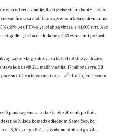
remu od veće vinarije, ili da je više vinara kupi zajedno,
je osnovao firmu sa mobilnom opremom koju nudi vinarima
45% (60% bez PDV-a), trošak za vinara je 44.000 evra. Ako
et godina, treba da dodamo još 30 evro centi po flaši.
vakvog zakonskog zahteva su katastrofalne za državu.
eva je, za svih 211 malih vinarija, 17 miliona evra. Od
pare su otišle u inostranstvo, najviše Italiju, jer je sva ta
vozi. Španskog vinara to košta oko 30 centi po flaši,
e desetine hiljada komada odjednom. Samo čep, koji
o na 3,10 evra po flaši, a još nismo ni ubrali grožđe.