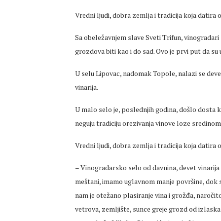
Vredni ljudi, dobra zemlja i tradicija koja datir
Sa obeležavnjem slave Sveti Trifun, vinogradari 
grozdova biti kao i do sad. Ovo je prvi put da su
U selu Lipovac, nadomak Topole, nalazi se devet vi
vinarija.
U malo selo je, poslednjih godina, došlo dosta k
neguju tradiciju orezivanja vinove loze sredinom
Vredni ljudi, dobra zemlja i tradicija koja datir
– Vinogradarsko selo od davnina, devet vinarija (
meštani, imamo uglavnom manje površine, dok su
nam je otežano plasiranje vina i grožđa, naroč
vetrova, zemljište, sunce greje grozd od izlask