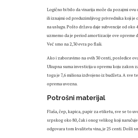
Logično bi bilo da vinarija može da pozajmi ovu op
ili iznajmi od preduzimljivog privrednika koji 
na uslugu. Pošto država daje subvencije od oko 
uzmemo da je period amortizacije ove opreme des
Već smo na 2,30 evra po flaši.
Ako i zaboravimo na ovih 30 centi, posledice o
Ukupna suma investicija u opremu koju zakon zaht
toga je 7,6 miliona izdvojeno iz budžeta. A sve te 
oprema uvozna.
Potrošni materijal
Flaša, čep, kapica, papir za etiketu, sve se to u
srpskog oko 80, čak i onog velikog koji naručuj
odgovara tom kvalitetu vina, je 25 centi. Došli sm