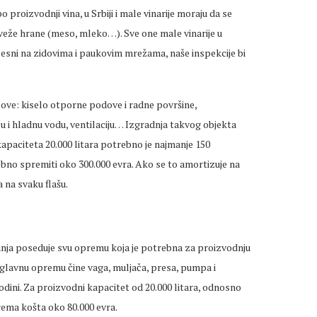
proizvodnji vina, u Srbiji i male vinarije moraju da se
eže hrane (meso, mleko…). Sve one male vinarije u
sni na zidovima i paukovim mrežama, naše inspekcije bi
ve: kiselo otporne podove i radne površine,
u i hladnu vodu, ventilaciju… Izgradnja takvog objekta
kapaciteta 20.000 litara potrebno je najmanje 150
ebno spremiti oko 300.000 evra. Ako se to amortizuje na
 na svaku flašu.
anja poseduje svu opremu koja je potrebna za proizvodnju
, glavnu opremu čine vaga, muljača, presa, pumpa i
godini. Za proizvodni kapacitet od 20.000 litara, odnosno
ema košta oko 80.000 evra.