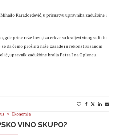
 Mihailo Karađorđević, u prisustvu upravnika zadužbine i
, gde princ reže lozu, iza crkve su kraljevi vinogradi i tu
se da ćemo proširiti naše zasade i u rekonstruisanom
eljić, upravnik zadužbine kralja Petra I na Oplencu.
us
Ekonomija
PSKO VINO SKUPO?