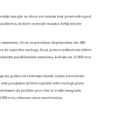
odnji vina gde su skoro sve vinarije koje proizvode ispod
azdinstva, da biste osnovali vinariju u Srbiji morate
 minimalac, što je sa porezima i doprinosima oko 480
a da zaposlite enologa, što je ponovo jedinstveni zahtev
odatnim parafiskalnim nametima, koštaju vas 15.000 evra
i niz godina od osnivanja vinarije stalno povećavate
ebi pozajmicu da biste isplatili sebi i enologu plate.
očekujete da prodate prvo vino iz svojih vinograda,
 60.000 evra, odnosno ona je nesolventna.