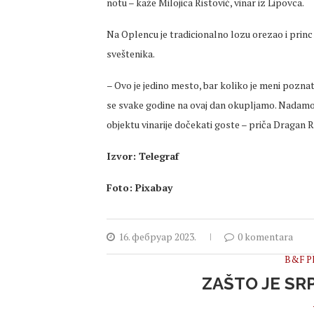
notu – kaže Milojica Ristović, vinar iz Lipovca.
Na Oplencu je tradicionalno lozu orezao i princ
sveštenika.
– Ovo je jedino mesto, bar koliko je meni poznato
se svake godine na ovaj dan okupljamo. Nadamo 
objektu vinarije dočekati goste – priča Dragan R
Izvor: Telegraf
Foto: Pixabay
16. фебруар 2023.
0 komentara
B&F Pl
ZAŠTO JE SR