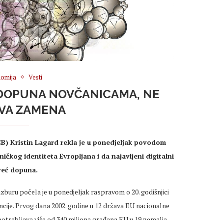
omija
Vesti
E DOPUNA NOVČANICAMA, NE
VA ZAMENA
B) Kristin Lagard rekla je u ponedjeljak povodom
ničkog identiteta Evropljana i da najavljeni digitalni
već dopuna.
uru počela je u ponedjeljak raspravom o 20. godišnjici
gencije. Prvog dana 2002. godine u 12 država EU nacionalne
otrebljava više od 340 miliona građana EU u 19 zemalja.