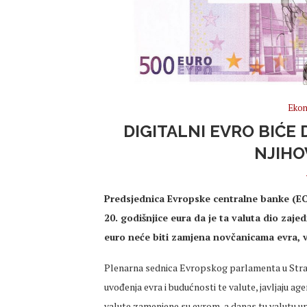
Ekon
DIGITALNI EVRO BIĆ
NJIHO
Predsjednica Evropske centralne banke (EC
20. godišnjice eura da je ta valuta dio zajed
euro neće biti zamjena novčanicama evra, 
Plenarna sednica Evropskog parlamenta u Strazb
uvođenja evra i budućnosti te valute, javljaju a
valute zamenjene su evrom, a danas tu valutu up