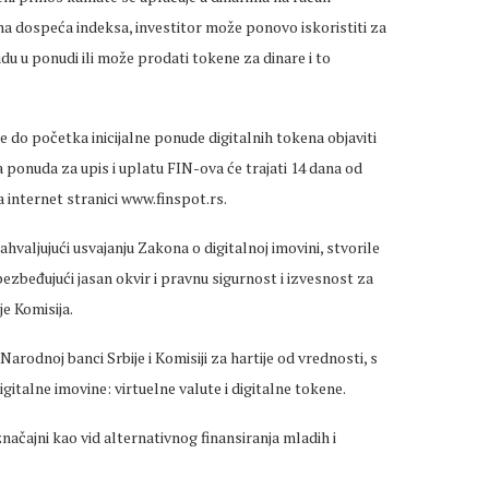
ma dospeća indeksa, investitor može ponovo iskoristiti za
udu u ponudi ili može prodati tokene za dinare i to
e do početka inicijalne ponude digitalnih tokena objaviti
a ponuda za upis i uplatu FIN-ova će trajati 14 dana od
 internet stranici www.finspot.rs.
hvaljujući usvajanju Zakona o digitalnoj imovini, stvorile
bezbeđujući jasan okvir i pravnu sigurnost i izvesnost za
je Komisija.
dnoj banci Srbije i Кomisiji za hartije od vrednosti, s
italne imovine: virtuelne valute i digitalne tokene.
načajni kao vid alternativnog finansiranja mladih i