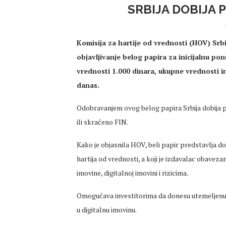
SRBIJA DOBIJA 
Кomisija za hartije od vrednosti (HOV) Srbi
objavljivanje belog papira za inicijalnu p
vrednosti 1.000 dinara, ukupne vrednosti i
danas.
Odobravanjem ovog belog papira Srbija dobija p
ili skraćeno FIN.
Kako je objasnila HOV, beli papir predstavlja 
hartija od vrednosti, a koji je izdavalac obaveza
imovine, digitalnoj imovini i rizicima.
Omogućava investitorima da donesu utemeljenu o
u digitalnu imovinu.