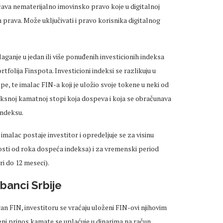
ačava nematerijalno imovinsko pravo koje u digitalnoj
h prava. Može uključivati i pravo korisnika digitalnog
ganje u jedan ili više ponuđenih investicionih indeksa
tfolija Finspota. Investicioni indeksi se razlikuju u
e, te imalac FIN-a koji je uložio svoje tokene u neki od
iksnoj kamatnoj stopi koja dospeva i koja se obračunava
indeksu.
imalac postaje investitor i opredeljuje se za visinu
sti od roka dospeća indeksa) i za vremenski period
i do 12 meseci).
anci Srbije
an FIN, investitoru se vraćaju uloženi FIN-ovi njihovim
ni prinos kamate se uplaćuje u dinarima na račun