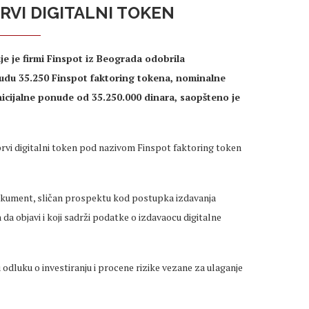
PRVI DIGITALNI TOKEN
je je firmi Finspot iz Beograda odobrila
onudu 35.250 Finspot faktoring tokena, nominalne
nicijalne ponude od 35.250.000 dinara, saopšteno je
rvi digitalni token pod nazivom Finspot faktoring token
dokument, sličan prospektu kod postupka izdavanja
n da objavi i koji sadrži podatke o izdavaocu digitalne
dluku o investiranju i procene rizike vezane za ulaganje