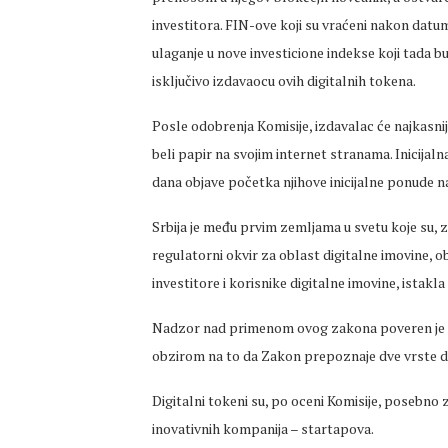
investitora. FIN-ove koji su vraćeni nakon datu
ulaganje u nove investicione indekse koji tada b
isključivo izdavaocu ovih digitalnih tokena.
Posle odobrenja Кomisije, izdavalac će najkasnij
beli papir na svojim internet stranama. Inicijaln
dana objave početka njihove inicijalne ponude na
Srbija je među prvim zemljama u svetu koje su, za
regulatorni okvir za oblast digitalne imovine, o
investitore i korisnike digitalne imovine, istakla 
Nadzor nad primenom ovog zakona poveren je Naro
obzirom na to da Zakon prepoznaje dve vrste dig
Digitalni tokeni su, po oceni Komisije, posebno z
inovativnih kompanija – startapova.