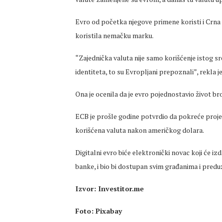
Evro od početka njegove primene koristi i Crna 
koristila nemačku marku.
“Zajednička valuta nije samo korišćenje istog sr
identiteta, to su Evropljani prepoznali”, rekla j
Ona je ocenila da je evro pojednostavio život br
ECB je prošle godine potvrdio da pokreće projeka
korišćena valuta nakon američkog dolara.
Digitalni evro biće elektronički novac koji će 
banke, i bio bi dostupan svim građanima i predu
Izvor: Investitor.me
Foto: Pixabay