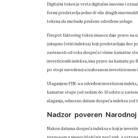
Digitalni token je vrsta digitalne imovine i ozn
formi predstavlja jedno ili više drugih imovinski
tokena da mu budu pružene određene usluge.
Finspot faktoring token imaocu daje pravo na ula
(ukupno četiri indeksa) koji predstavljaju deo por
zavisnosti od roka dospeća i visine kamatne stop
investicionih indeksa, ima pravo na kamatu po f
po stopi navedenoj u izabranom investicionom 
Ulaganjem FIN-a u određeni investicioni indeks, 
kamatne stope (od sedam do 10 odsto u zavisno
ulaganja, odnosno datum dospeća indeksa (od tr
Nadzor poveren Narodnoj b
Nakon datuma dospeća indeksa u koji je investir
prenosom u njegov blokčejn novčanik, a ostvare