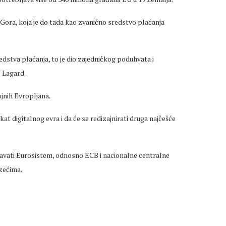
Gora, koja je do tada kao zvanično sredstvo plaćanja
edstva plaćanja, to je dio zajedničkog poduhvata i
e Lagard.
ojnih Evropljana.
t digitalnog evra i da će se redizajnirati druga najčešće
izdavati Eurosistem, odnosno ECB i nacionalne centralne
zećima.