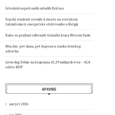
Istorijski uspeh naših mladih fizičara
Srpski studenti osvojili 4. mesto na svetskom
takmičenju iz energetske elektronike u Belgiji
Kako su građani odbranili Almaški kraj u Novom Sadu
Moj dm: pet dana, pet kupona u znaku ženskog
zdravlja
Javni dug Srbije na kraju juna 41,29 milijardi evra – 43,8
odsto BDP
АРХИВЕ
август 2026
јул 2026