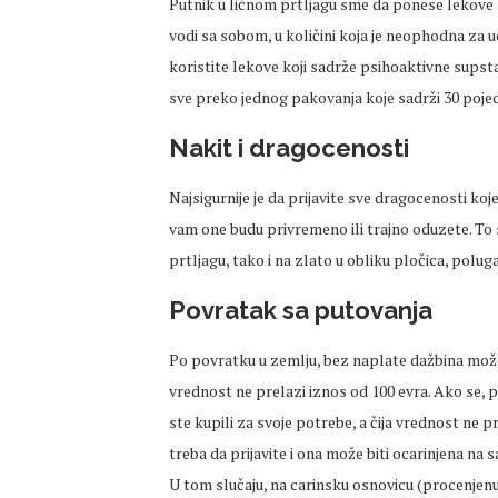
Putnik u ličnom prtljagu sme da ponese lekove k
vodi sa sobom, u količini koja je neophodna za u
koristite lekove koji sadrže psihoaktivne supst
sve preko jednog pakovanja koje sadrži 30 pojed
Nakit i dragocenosti
Najsigurnije je da prijavite sve dragocenosti koj
vam one budu privremeno ili trajno oduzete. To se
prtljagu, tako i na zlato u obliku pločica, poluga
Povratak sa putovanja
Po povratku u zemlju, bez naplate dažbina možet
vrednost ne prelazi iznos od 100 evra. Ako se, p
ste kupili za svoje potrebe, a čija vrednost ne p
treba da prijavite i ona može biti ocarinjena 
U tom slučaju, na carinsku osnovicu (procenjen