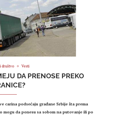
 i društvo
Vesti
SMEJU DA PRENOSE PREKO
ANICE?
rave carina podsećaju građane Srbije šta prema
no mogu da ponesu sa sobom na putovanje ili po