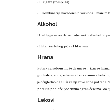
· 10 cigara (tompusa)
· ili kombinacija navedenih proizvoda u manjim 
Alkohol
U prtljagu može da se nađe i neko alkoholno piće
· 1 litar žestokog pića i 1 litar vina
Hrana
Putnik sa sobom može da unese ili iznese hranu
grickalice, voda, sokovi i sl.) u razumnoj količi
je očigledno da služi za njegove lične potrebe. 
porekla podleže posebnim ograničenjima i da nj
Lekovi