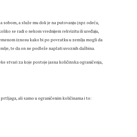
 sa sobom, a služe mu dok je na putovanju (npr. odeća,
Ukoliko se radi o nekom vrednijem rekvizitu ili uređaju,
emenom iznosu kako bi po povratku u zemlju mogli da
mlje, te da on ne podleže naplati uvoznih dažbina.
ke stvari za koje postoje jasna količinska ograničenja,
prtljaga, ali samo u ograničenim količinama i to: