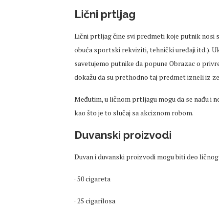
Lični prtljag
Lični prtljag čine svi predmeti koje putnik nosi
obuća sportski rekviziti, tehnički uređaji itd.). 
savetujemo putnike da popune Obrazac o privr
dokažu da su prethodno taj predmet izneli iz ze
Međutim, u ličnom prtljagu mogu da se nađu i ne
kao što je to slučaj sa akciznom robom.
Duvanski proizvodi
Duvan i duvanski proizvodi mogu biti deo ličnog 
· 50 cigareta
· 25 cigarilosa