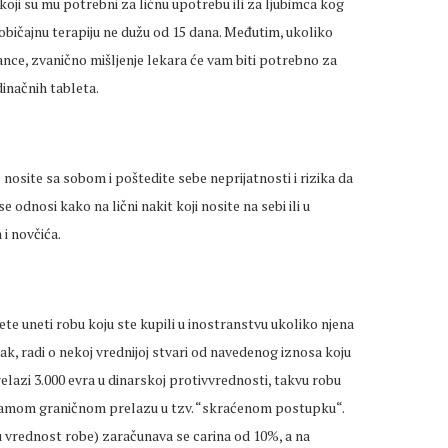
oji su mu potrebni za ličnu upotrebu ili za ljubimca kog
običajnu terapiju ne dužu od 15 dana. Međutim, ukoliko
ance, zvanično mišljenje lekara će vam biti potrebno za
inačnih tableta.
e nosite sa sobom i poštedite sebe neprijatnosti i rizika da
 odnosi kako na lični nakit koji nosite na sebi ili u
 i novčića.
e uneti robu koju ste kupili u inostranstvu ukoliko njena
ak, radi o nekoj vrednijoj stvari od navedenog iznosa koju
relazi 3.000 evra u dinarskoj protivvrednosti, takvu robu
na samom graničnom prelazu u tzv. “skraćenom postupku“.
u vrednost robe) zaračunava se carina od 10%, a na