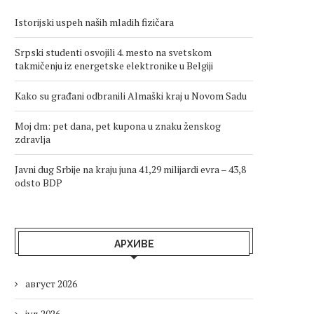
Istorijski uspeh naših mladih fizičara
Srpski studenti osvojili 4. mesto na svetskom
takmičenju iz energetske elektronike u Belgiji
Kako su građani odbranili Almaški kraj u Novom Sadu
Moj dm: pet dana, pet kupona u znaku ženskog
zdravlja
Javni dug Srbije na kraju juna 41,29 milijardi evra – 43,8
odsto BDP
АРХИВЕ
август 2026
јул 2026