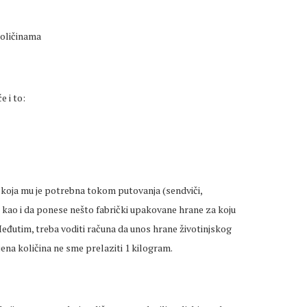
količinama
 i to:
 koja mu je potrebna tokom putovanja (sendviči,
ni, kao i da ponese nešto fabrički upakovane hrane za koju
Međutim, treba voditi računa da unos hrane životinjskog
ena količina ne sme prelaziti 1 kilogram.