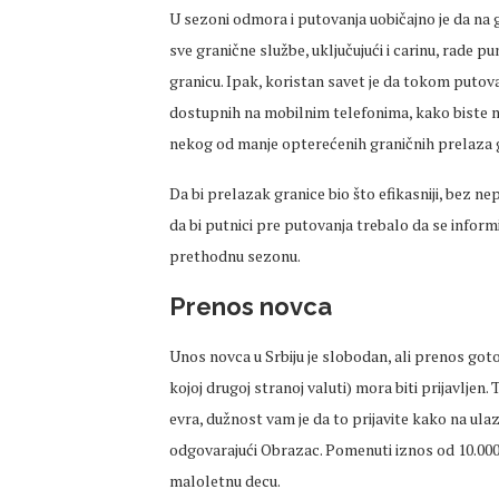
U sezoni odmora i putovanja uobičajno je da na
sve granične službe, uključujući i carinu, rade p
granicu. Ipak, koristan savet je da tokom putov
dostupnih na mobilnim telefonima, kako biste mo
nekog od manje opterećenih graničnih prelaza 
Da bi prelazak granice bio što efikasniji, bez n
da bi putnici pre putovanja trebalo da se inform
prethodnu sezonu.
Prenos novca
Unos novca u Srbiju je slobodan, ali prenos goto
kojoj drugoj stranoj valuti) mora biti prijavljen.
evra, dužnost vam je da to prijavite kako na ulaz
odgovarajući Obrazac. Pomenuti iznos od 10.000
maloletnu decu.