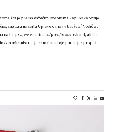
o tome šta je prema važećim propisima Republike Srbije
čini, saznaju na sajtu Uprave carina u brošuri “Vodič za
na na https://www.carina.rs/pres/brosure.html, ali da
nskih administracija zemalja u koje putuju jer propisi