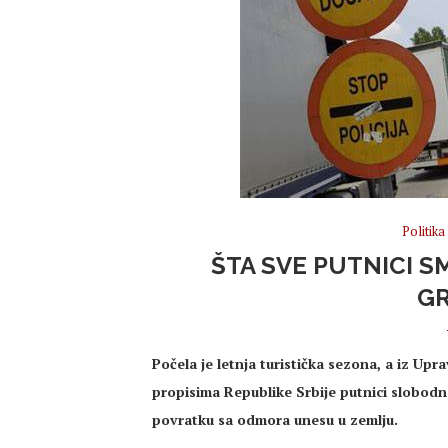
Politika
ŠTA SVE PUTNICI 
GR
Počela je letnja turistička sezona, a iz Up
propisima Republike Srbije putnici slobod
povratku sa odmora unesu u zemlju.