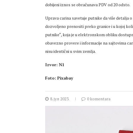
dobijeni iznos se obračunava PDV od 20 odsto.
Uprava carina savetuje putnike da više detalja 
dozvoljeno prenositi preko granice i u kojoj koli
putnike“, koja je u elektronskom obliku dostup
obavezno provere i informacije na sajtovima cari
nisu identični u svim zemlja.
Izvor: N1
Foto: Pixabay
8. јул 2023.
0 komentara