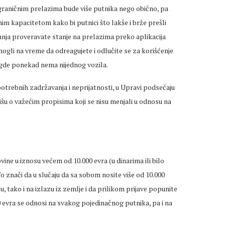
 graničnim prelazima bude više putnika nego obično, pa
unim kapacitetom kako bi putnici što lakše i brže prešli
anja proveravate stanje na prelazima preko aplikacija
gli na vreme da odreagujete i odlučite se za korišćenje
gde ponekad nema nijednog vozila.
epotrebnih zadržavanja i neprijatnosti, u Upravi podsećaju
išu o važećim propisima koji se nisu menjali u odnosu na
vine u iznosu većem od 10.000 evra (u dinarima ili bilo
 To znači da u slučaju da sa sobom nosite više od 10.000
u, tako i na izlazu iz zemlje i da prilikom prijave popunite
 evra se odnosi na svakog pojedinačnog putnika, pa i na