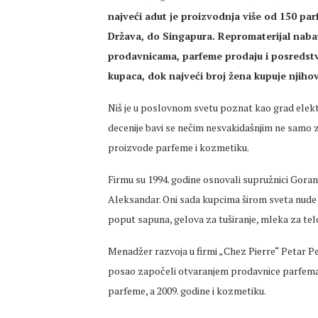
najveći adut je proizvodnja više od 150 pa
Država, do Singapura. Repromaterijal naba
prodavnicama, parfeme prodaju i posredstv
kupaca, dok najveći broj žena kupuje njiho
Niš je u poslovnom svetu poznat kao grad elektr
decenije bavi se nečim nesvakidašnjim ne samo za n
proizvode parfeme i kozmetiku.
Firmu su 1994. godine osnovali supružnici Goran i
Aleksandar. Oni sada kupcima širom sveta nude v
poput sapuna, gelova za tuširanje, mleka za telo
Menadžer razvoja u firmi „Chez Pierre“ Petar Pe
posao započeli otvaranjem prodavnice parfema 
parfeme, a 2009. godine i kozmetiku.