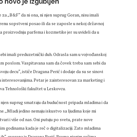
 novo je izgubljen
 za „B&F“ da ni ona, ni njen suprug Goran, nisu imali
enu sopstveni posao ili da se zaposle u nekoj državnoj
za proizvodnju parfema i kozmetike jer su uvideli da u
sebi imali preduzetnički duh. Odrasla sam u vojvođanskoj
atnim poslom. Vaspitavana sam da čovek treba sam sebi da
voju decu“, ističe Dragana Perić i dodaje da su se sinovi
m interesovanjima. Petar je zainteresovan za marketing i
ava Tehnološki fakultet u Leskovcu.
i njen suprug smatraju da budućnost pripada mladima i da
ne. „Mladi jedino nemaju iskustvo sa ljudima koje mi
vari i više od nas. Oni putuju po svetu, prate nove
tim godinama kada je reč o digitalizaciji. Zato mladima
i ih“, uverena je Dragana Perić. Prema njenim rečima,