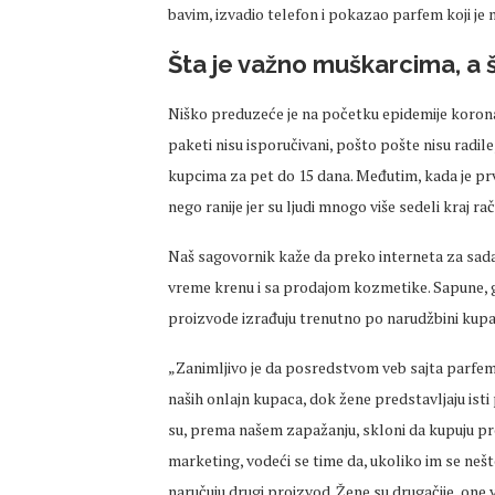
bavim, izvadio telefon i pokazao parfem koji je 
Šta je važno muškarcima, a
Niško preduzeće je na početku epidemije korona
paketi nisu isporučivani, pošto pošte nisu radil
kupcima za pet do 15 dana. Međutim, kada je prvi
nego ranije jer su ljudi mnogo više sedeli kraj r
Naš sagovornik kaže da preko interneta za sada
vreme krenu i sa prodajom kozmetike. Sapune, ge
proizvode izrađuju trenutno po narudžbini kupaca
„Zanimljivo je da posredstvom veb sajta parfem
naših onlajn kupaca, dok žene predstavljaju is
su, prema našem zapažanju, skloni da kupuju pro
marketing, vodeći se time da, ukoliko im se nešto
naručuju drugi proizvod. Žene su drugačije, one 