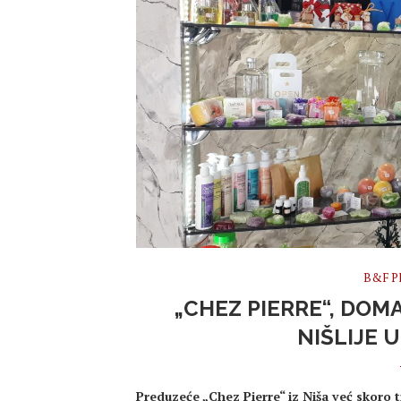
B&F Pl
„CHEZ PIERRE“, DOM
NIŠLIJE 
Preduzeće „Chez Pierre“ iz Niša već skoro tr