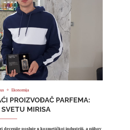
us
Ekonomija
AĆI PROIZVOĐAČ PARFEMA:
U SVETU MIRISA
i decenije posluje u kozmetičkoj industriji, a njihov