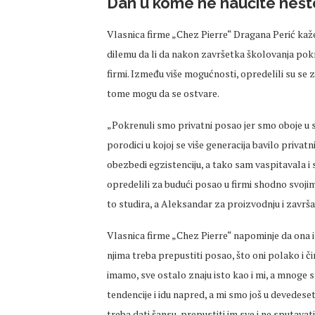
Dan u kome ne naučite nešto
Vlasnica firme „Chez Pierre“ Dragana Perić kaže
dilemu da li da nakon završetka školovanja pokr
firmi. Između više mogućnosti, opredelili su se 
tome mogu da se ostvare.
„Pokrenuli smo privatni posao jer smo oboje u 
porodici u kojoj se više generacija bavilo priv
obezbedi egzistenciju, a tako sam vaspitavala i s
opredelili za budući posao u firmi shodno svoji
to studira, a Aleksandar za proizvodnju i završ
Vlasnica firme „Chez Pierre“ napominje da ona 
njima treba prepustiti posao, što oni polako i či
imamo, sve ostalo znaju isto kao i mi, a mnoge st
tendencije i idu napred, a mi smo još u devedese
treba dati šansu, prepustiti im sve i ne sputavat