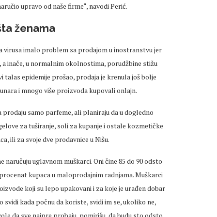
naručio upravo od naše firme“, navodi Perić.
 šta ženama
 virusa imalo problem sa prodajom u inostranstvu jer
e, a inače, u normalnim okolnostima, porudžbine stižu
 talas epidemije prošao, prodaja je krenula još bolje
ačunara i mnogo više proizvoda kupovali onlajn.
 prodaju samo parfeme, ali planiraju da u dogledno
love za tuširanje, soli za kupanje i ostale kozmetičke
, ili za svoje dve prodavnice u Nišu.
e naručuju uglavnom muškarci. Oni čine 85 do 90 odsto
ti procenat kupaca u maloprodajnim radnjama. Muškarci
izvode koji su lepo upakovani i za koje je urađen dobar
 svidi kada počnu da koriste, svidi im se, ukoliko ne,
vole da sve najpre probaju, pomirišu, da budu sto odsto