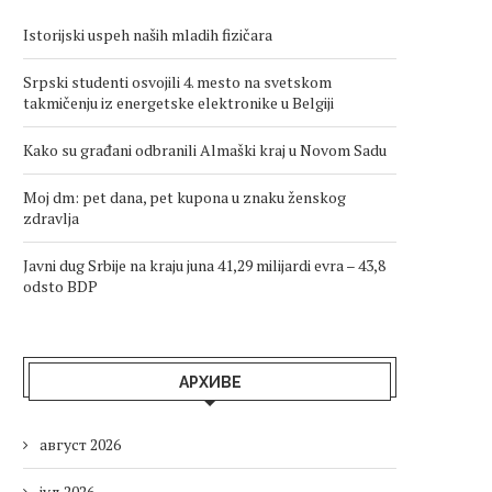
Istorijski uspeh naših mladih fizičara
Srpski studenti osvojili 4. mesto na svetskom
takmičenju iz energetske elektronike u Belgiji
Kako su građani odbranili Almaški kraj u Novom Sadu
Moj dm: pet dana, pet kupona u znaku ženskog
zdravlja
Javni dug Srbije na kraju juna 41,29 milijardi evra – 43,8
odsto BDP
АРХИВЕ
август 2026
јул 2026