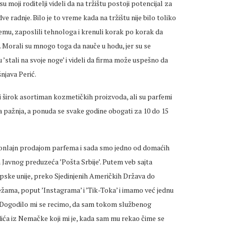
u moji roditelji videli da na tržištu postoji potencijal za
e radnje. Bilo je to vreme kada na tržištu nije bilo toliko
remu, zaposlili tehnologa i krenuli korak po korak da
a. Morali su mnogo toga da nauče u hodu, jer su se
’stali na svoje noge’ i videli da firma može uspešno da
njava Perić.
 širok asortiman kozmetičkih proizvoda, ali su parfemi
ća pažnja, a ponuda se svake godine obogati za 10 do 15
sa onlajn prodajom parfema i sada smo jedno od domaćih
Javnog preduzeća ’Pošta Srbije’. Putem veb sajta
ske unije, preko Sjedinjenih Američkih Država do
žama, poput ’Instagrama’ i ’Tik-Toka’ i imamo već jednu
u. Dogodilo mi se recimo, da sam tokom službenog
ića iz Nemačke koji mi je, kada sam mu rekao čime se