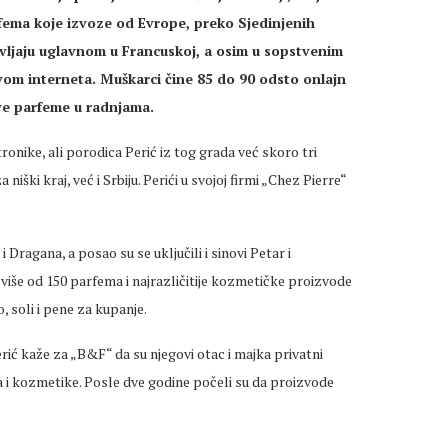
rfema koje izvoze od Evrope, preko Sjedinjenih
vljaju uglavnom u Francuskoj, a osim u sopstvenim
om interneta. Muškarci čine 85 do 90 odsto onlajn
ve parfeme u radnjama.
onike, ali porodica Perić iz tog grada već skoro tri
iški kraj, već i Srbiju. Perići u svojoj firmi „Chez Pierre“
 Dragana, a posao su se uključili i sinovi Petar i
iše od 150 parfema i najrazličitije kozmetičke proizvode
, soli i pene za kupanje.
rić kaže za „B&F“ da su njegovi otac i majka privatni
i kozmetike. Posle dve godine počeli su da proizvode