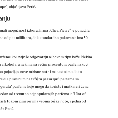
upe“, objašnjava Perić.
anju
 imali mogućnost izbora, firma „Chez Pierre“ je ponudila
ma od pet mililitara, dok standardno pakovanje ima 50
feme koji najviše odgovaraju njihovom tipu kože. Nekim
m alkohola, a nekima sa većim procentom parfemskog
lno pojavljuju nove mirisne note i mi nastojimo da to
vila pravi bum na tržištu plasirajući parfeme sa
pogurala’ parfeme koje mogu da koriste i muškarci i žene.
edan od trenutno najpopularnijih parfema je ’Hint of
koristi tokom zime jer ima veoma teške note, a jedna od
aže Perić.