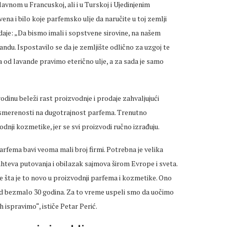
vnom u Francuskoj, ali i u Turskoj i Ujedinjenim
a i bilo koje parfemsko ulje da naručite u toj zemlji
dodaje: „Da bismo imali i sopstvene sirovine, na našem
andu. Ispostavilo se da je zemljište odlično za uzgoj te
da od lavande pravimo eterično ulje, a za sada je samo
dinu beleži rast proizvodnje i prodaje zahvaljujući
i usmerenosti na dugotrajnost parfema. Trenutno
odnji kozmetike, jer se svi proizvodi ručno izrađuju.
parfema bavi veoma mali broj firmi. Potrebna je velika
hteva putovanja i obilazak sajmova širom Evrope i sveta.
dite šta je to novo u proizvodnji parfema i kozmetike. Ono
 od bezmalo 30 godina. Za to vreme uspeli smo da uočimo
 ispravimo“, ističe Petar Perić.