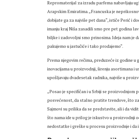
Repromaterijal za izradu parfema nabavljaju ugla
Arapskim Emiratima. „Francuska je neprikosnoven
dobijate ga za najviše pet dana“, ističe Perić i 
imanju kraj Niša zasadili smo pre pet godina lav
biljke i zadovoljni smo prinosima. Ideja nam je 
pakujemo u jastučiće i tako prodajemo“.
Prema njegovim rečima, preduzeće iz godine u go
inovacijama u proizvodnji, širenju asortimana 
upošljavaju dvadesetak radnika, najviše u proizv
„Posao je specifičan i u Srbiji se proizvodnjom 
posvećenost, da stalno pratite trendove, što za
Sajmovi su prilika da se predstavite, ali i da vi
što nama ide u prilog je iskustvo u proizvodnji
nedostatke i greške u procesu proizvodnje i da ih