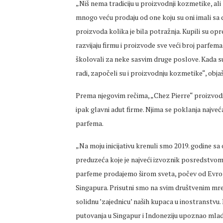
„Niš nema tradiciju u proizvodnji kozmetike, ali s
mnogo veću prodaju od one koju su oni imali sa dv
proizvoda kolika je bila potražnja. Kupili su op
razvijaju firmu i proizvode sve veći broj parfem
školovali za neke sasvim druge poslove. Kada su 
radi, započeli su i proizvodnju kozmetike“, objaš
Prema njegovim rečima, „Chez Pierre“ proizvodi
ipak glavni adut firme. Njima se poklanja najve
parfema.
„Na moju inicijativu krenuli smo 2019. godine 
preduzeća koje je najveći izvoznik posredstvom 
parfeme prodajemo širom sveta, počev od Evrop
Singapura. Prisutni smo na svim društvenim mre
solidnu ’zajednicu’ naših kupaca u inostranstv
putovanja u Singapur i Indoneziju upoznao mlad