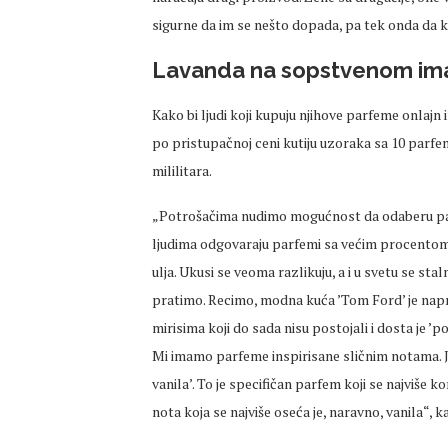
sigurne da im se nešto dopada, pa tek onda da k
Lavanda na sopstvenom im
Kako bi ljudi koji kupuju njihove parfeme onlajn
po pristupačnoj ceni kutiju uzoraka sa 10 parfe
mililitara.
„Potrošačima nudimo mogućnost da odaberu par
ljudima odgovaraju parfemi sa većim procento
ulja. Ukusi se veoma razlikuju, a i u svetu se sta
pratimo. Recimo, modna kuća ’Tom Ford’ je napra
mirisima koji do sada nisu postojali i dosta je ’
Mi imamo parfeme inspirisane sličnim notama. J
vanila’. To je specifičan parfem koji se najviše 
nota koja se najviše oseća je, naravno, vanila“, k