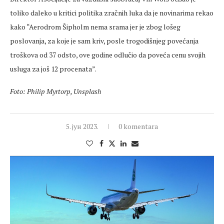
toliko daleko u kritici politika zračnih luka da je novinarima rekao
kako “Aerodrom Šipholm nema srama jer je zbog lošeg
poslovanja, za koje je sam kriv, posle trogodišnjeg povećanja
troškova od 37 odsto, ove godine odlučio da poveća cenu svojih
usluga za još 12 procenata”.
Foto: Philip Myrtorp, Unsplash
5. јун 2023.
0 komentara