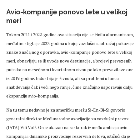
Avio-kompanije ponovo lete u velikoj
meri
Tokom 2021. i 2022. godine ova situacija nije se činila alarmantnom,
međutim stigla je 2023. godina u kojoj vazdušni saobraćaj pokazuje
znake značajnog oporavka, avio-kompanije ponovo lete u velikoj
meri, obnavljaju se ili uvode nove destinacije, a brojevi prevezenih
putnika na mesečnom i kvartalnom nivou polako prevazilaze one
iz 2019. godine. Industrija je živnula, ali su problemi u lancu
snabdevanja čak i veći nego ranije, čime značajno usporavaju dalju
ekspanziju avio-kompanija.
Na tu temu nedavno je za američku mrežu Si-En-Bi-Si govorio
generalni direktor Međunarodne asocijacije za vazdušni prevoz
(IATA) Vili Volš. On je ukazao na raskorak između ambicija avio-
kompanija i dinamike proizvodnje rezervnih delova, ističući da je