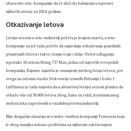
obavestio avio-kompanije da će doći do kašnjenja u isporuci
njihovih aviona za 2024. godinu.
Otkazivanje letova
Letnja sezona u avio-industriji počela je krajem marta, a avio-
kompanije su još tada počele da najavljuju otkazivanja pojedinih
planiranih letova i takvo stanje traje i dalje. Usled odlaganja
isporuke 10 aviona Boing 737 Max, jedna od najvećih evropskih
kompanija, Rajaner najavila je smanjenje julskog broja letova, pre
svega na rutama visoke frekvencije između Britanije i Irske. I
Lufthanza je tada najavila da u aktuelnoj letnjoj sezoni planira da
otkaže više od 30.000 letova zbog, kako su rekli, kontinuiranog
nedostatka zaposlenih u vazduhoplovnoj industriji.
Nije drugačija situacija ni u nisko-tarifnoj kompaniji Transavia koja
je zbog manjka aviona i problema sa njihovim održavanjem