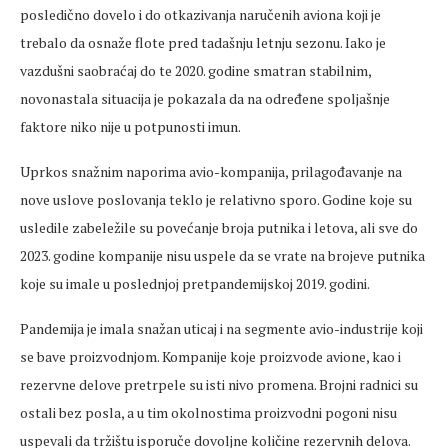
posledično dovelo i do otkazivanja naručenih aviona koji je
trebalo da osnaže flote pred tadašnju letnju sezonu. Iako je
vazdušni saobraćaj do te 2020. godine smatran stabilnim,
novonastala situacija je pokazala da na određene spoljašnje
faktore niko nije u potpunosti imun.
Uprkos snažnim naporima avio-kompanija, prilagođavanje na
nove uslove poslovanja teklo je relativno sporo. Godine koje su
usledile zabeležile su povećanje broja putnika i letova, ali sve do
2023. godine kompanije nisu uspele da se vrate na brojeve putnika
koje su imale u poslednjoj pretpandemijskoj 2019. godini.
Pandemija je imala snažan uticaj i na segmente avio-industrije koji
se bave proizvodnjom. Kompanije koje proizvode avione, kao i
rezervne delove pretrpele su isti nivo promena. Brojni radnici su
ostali bez posla, a u tim okolnostima proizvodni pogoni nisu
uspevali da tržištu isporuče dovoljne količine rezervnih delova.