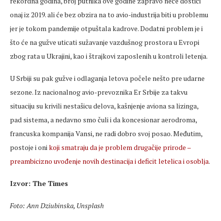
rekordna godina, broj putnika ove godine zapravo neće dostići
onaj iz 2019. ali će bez obzira na to avio-industrija biti u problemu
jer je tokom pandemije otpuštala kadrove. Dodatni problem je i
što će na gužve uticati sužavanje vazdušnog prostora u Evropi
zbog rata u Ukrajini, kao i štrajkovi zaposlenih u kontroli letenja.
U Srbiji su pak gužve i odlaganja letova počele nešto pre udarne
sezone. Iz nacionalnog avio-prevoznika Er Srbije za takvu
situaciju su krivili nestašicu delova, kašnjenje aviona sa lizinga,
pad sistema, a nedavno smo čuli i da koncesionar aerodroma,
francuska kompanija Vansi, ne radi dobro svoj posao. Međutim,
postoje i oni
koji smatraju da je problem drugačije prirode –
preambicizno uvođenje novih destinacija i deficit letelica i osoblja
.
Izvor: The Times
Foto: Ann Dziubinska, Unsplash