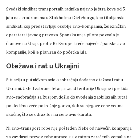
Švedski sindikat transportnih radnika najavio je štrajkove od 3.
jula na aerodromima u Stokholmu i Geteborgu, kao i italijanski
sindikati koji predstavljaju osoblje avio-kompanija, železničkih
operatera i javnog prevoza. Španska unija pilota pozvala je
članove na štrajk protiv Er Evrope, treće najveće španske avio-
kompanije, koji je planiran do početka jula.
Otežava i rat u Ukrajini
Situaciju u putničkom avio-saobraćaju dodatno otežava i rat u
Ukrajini. Usled zabrane letanja iznad teritorije Ukrajine i prekida
avio-saobraćaja sa Rusijom došlo do uvođenja zaobilaznih ruta i
posledično veće potrošnje goriva, dok su njegove cene veoma
skočile, što se odrazilo i na cene avio-karata.
Ni avio-transport robe nije pošteđen. Neke od najvećih kompanija
za vazdušni prevoz robe upravo su iz ratom zaraćenih zemalja pa