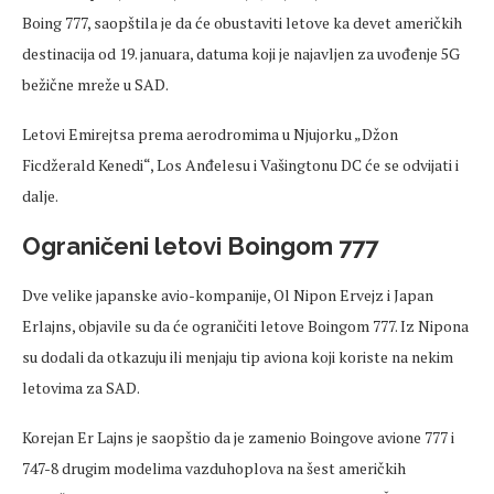
Boing 777, saopštila je da će obustaviti letove ka devet američkih
destinacija od 19. januara, datuma koji je najavljen za uvođenje 5G
bežične mreže u SAD.
Letovi Emirejtsa prema aerodromima u Njujorku „Džon
Ficdžerald Kenedi“, Los Anđelesu i Vašingtonu DC će se odvijati i
dalje.
Ograničeni letovi Boingom 777
Dve velike japanske avio-kompanije, Ol Nipon Ervejz i Japan
Erlajns, objavile su da će ograničiti letove Boingom 777. Iz Nipona
su dodali da otkazuju ili menjaju tip aviona koji koriste na nekim
letovima za SAD.
Korejan Er Lajns je saopštio da je zamenio Boingove avione 777 i
747-8 drugim modelima vazduhoplova na šest američkih