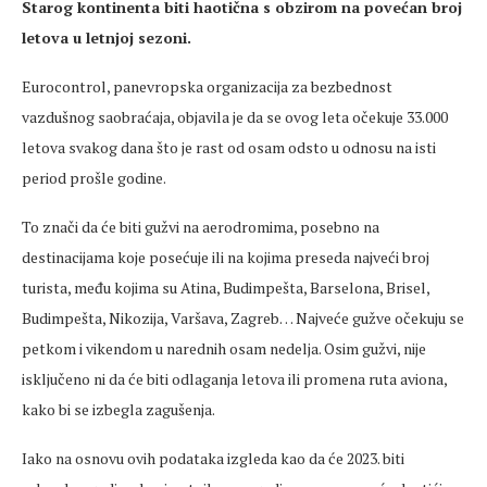
Starog kontinenta biti haotična s obzirom na povećan broj
letova u letnjoj sezoni.
Eurocontrol, panevropska organizacija za bezbednost
vazdušnog saobraćaja, objavila je da se ovog leta očekuje 33.000
letova svakog dana što je rast od osam odsto u odnosu na isti
period prošle godine.
To znači da će biti gužvi na aerodromima, posebno na
destinacijama koje posećuje ili na kojima preseda najveći broj
turista, među kojima su Atina, Budimpešta, Barselona, Brisel,
Budimpešta, Nikozija, Varšava, Zagreb… Najveće gužve očekuju se
petkom i vikendom u narednih osam nedelja. Osim gužvi, nije
isključeno ni da će biti odlaganja letova ili promena ruta aviona,
kako bi se izbegla zagušenja.
Iako na osnovu ovih podataka izgleda kao da će 2023. biti