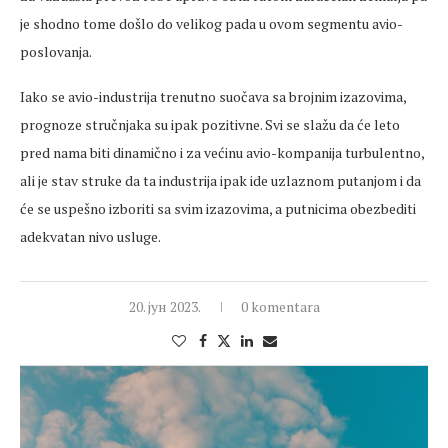
je shodno tome došlo do velikog pada u ovom segmentu avio-
poslovanja.
Iako se avio-industrija trenutno suočava sa brojnim izazovima,
prognoze stručnjaka su ipak pozitivne. Svi se slažu da će leto
pred nama biti dinamično i za većinu avio-kompanija turbulentno,
ali je stav struke da ta industrija ipak ide uzlaznom putanjom i da
će se uspešno izboriti sa svim izazovima, a putnicima obezbediti
adekvatan nivo usluge.
20. јун 2023.
0 komentara