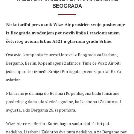
BEOGRADA
Niskotarifni prevoznik Wizz Air proširiće svoje poslovanje
iz Beograda uvođenjem pet novih linija i stacioniranjem
četvrtog aviona Erbas A321 u glavnom gradu Srbije.
Ova avio-kompanija će uvesti letove iz Beograda za Lisabon,
Bergamo, Berlin, Kopenhagen i Zakintos. Time će Wizz Air biti
jedini operater između Srbije i Portugala, prenosi portal Ex Yu
aviation.
Planirano je da linija do Berlina i Kopenhagena budu lansirane
poslednjeg dana jula sledeće godine, ka Lisabonu i Zakintosu 1.
avgusta, a do Bergama 26. septembra.
Wizz Air će za Berlin i Kopenhagen saobraćati četiri puta
nedeljno, Lisabon i Zakintos dva puta nedeljno, a za Bergamo pet