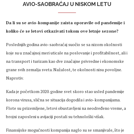
AVIO-SAOBRAĆAJ U NISKOM LETU
Da li su se avio-kompanije zaista oporavile od pandemije i
koliko će se letovi otkazivati tokom ove letnje sezone?
Poslednjih godina avio-saobraćaj suočio se sa nizom okolnosti
koje su u značajnoj meri uticale na poslovanje i profitabilnost, ali i
na transport i turizam kao dve značajne privredne i ekonomske
grane svih zemalja sveta. Nažalost, te okolnosti nisu povoljne.
Naprotiv.
Kada je početkom 2020. godine svet skoro stao usled pandemije
korona virusa, slična se situacija dogodila i avio-kompanijama.
Flote su prizemljene, letovi obustavljeni na neodređeno vreme, a
brojni zaposleni u avijaciji postali su tehnološki višak.
Finansijske mogućnosti kompanija naglo su se smanjivale, što je