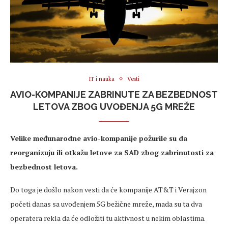
IT i nauka
Vesti
AVIO-KOMPANIJE ZABRINUTE ZA BEZBEDNOST
LETOVA ZBOG UVOĐENJA 5G MREŽE
Velike međunarodne avio-kompanije požurile su da
reorganizuju ili otkažu letove za SAD zbog zabrinutosti za
bezbednost letova.
Do toga je došlo nakon vesti da će kompanije AT&T i Verajzon
početi danas sa uvođenjem 5G bežične mreže, mada su ta dva
operatera rekla da će odložiti tu aktivnost u nekim oblastima.