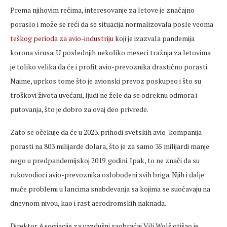
Prema njihovim rečima, interesovanje za letove je značajno
poraslo i može se reći da se situacija normalizovala posle veoma
teškog perioda za avio-industriju
koji je izazvala pandemija
korona virusa. U poslednjih nekoliko meseci tražnja za letovima
je toliko velika da će i profit avio-prevoznika drastično porasti.
Naime, uprkos tome što je avionski prevoz poskupeo i što su
troškovi života uvećani, ljudi ne žele da se odreknu odmora i
putovanja, što je dobro za ovaj deo privrede.
Zato se očekuje da će u 2023. prihodi svetskih avio-kompanija
porasti na 803 milijarde dolara, što je za samo 35 milijardi manje
nego u predpandemijskoj 2019. godini. Ipak, to ne znači da su
rukovodioci avio-prevoznika oslobođeni svih briga. Njih i dalje
muče problemi u lancima snabdevanja sa kojima se suočavaju na
dnevnom nivou, kao i rast aerodromskih naknada.
Direktor Asocijacije za vazdušni saobraćaj Vili Wolš otišao je