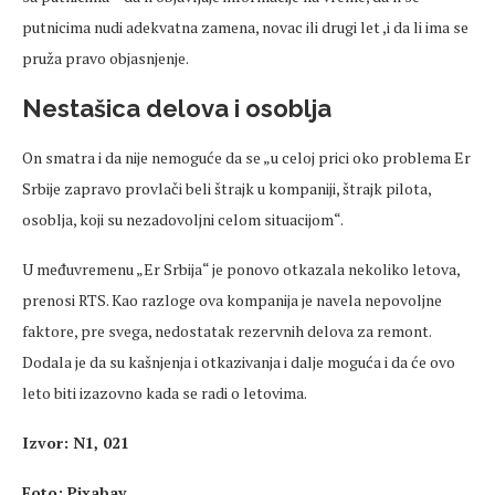
putnicima nudi adekvatna zamena, novac ili drugi let ,i da li ima se
pruža pravo objasnjenje.
Nestašica delova i osoblja
On smatra i da nije nemoguće da se „u celoj prici oko problema Er
Srbije zapravo provlači beli štrajk u kompaniji, štrajk pilota,
osoblja, koji su nezadovoljni celom situacijom“.
U međuvremenu „Er Srbija“ je ponovo otkazala nekoliko letova,
prenosi RTS. Kao razloge ova kompanija je navela nepovoljne
faktore, pre svega, nedostatak rezervnih delova za remont.
Dodala je da su kašnjenja i otkazivanja i dalje moguća i da će ovo
leto biti izazovno kada se radi o letovima.
Izvor: N1, 021
Foto: Pixabay