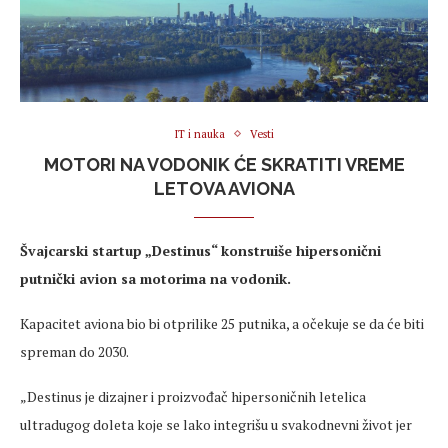
IT i nauka
Vesti
MOTORI NA VODONIK ĆE SKRATITI VREME
LETOVA AVIONA
Švajcarski startup „Destinus“ konstruiše hipersonični
putnički avion sa motorima na vodonik.
Kapacitet aviona bio bi otprilike 25 putnika, a očekuje se da će biti
spreman do 2030.
„Destinus je dizajner i proizvođač hipersoničnih letelica
ultradugog doleta koje se lako integrišu u svakodnevni život jer