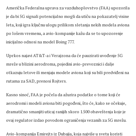
Američka Federalna uprava za vazduhoplovstvo (FAA) upozorila
je da bi 5G signali potencijalno mogli da utiču na pokazatelj visine
leta, koji igra ključnu ulogu prilikom sletanja nekih modela aviona
po lošem vremenu, a avio-kompanije kažu da se to upozorenje
inicijalno odnosi na model Boing 777.
Uprkos najavi AT&T-a i Verajzona da će pauzirati uvođenje 5G
mreže u blizini aerodroma, pojedini avio-prevoznici i dalje
otkazuju letove ili menjaju modele aviona koji su bili predviđeni na
rutama za SAD, prenosi Rojters.
Kasno sinoć, FAA je počela da ažurira podatke o tome koji će
aerodromi i modeli aviona biti pogođeni, što će, kako se očekuje,
dramatično smanjiti uticaj ranijih skoro 1.500 obaveštenja koje je
ovaj regulator izdao povodom ograničenja vezanih za 5G mrežu.
Avio-kompanija Emirejts iz Dubajia, koja najviše u svetu koristi