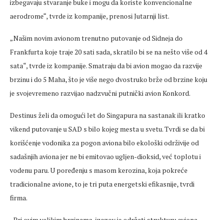
izbegavaju stvaranje buke i mogu da koriste konvencionalne
aerodrome“, tvrde iz kompanije, prenosi Jutarnji list.
„Našim novim avionom trenutno putovanje od Sidneja do
Frankfurta koje traje 20 sati sada, skratilo bi se na nešto više od 4
sata“, tvrde iz kompanije. Smatraju da bi avion mogao da razvije
brzinu i do 5 Maha, što je više nego dvostruko brže od brzine koju
je svojevremeno razvijao nadzvučni putnički avion Konkord.
Destinus želi da omogući let do Singapura na sastanak ili kratko
vikend putovanje u SAD s bilo kojeg mesta u svetu. Tvrdi se da bi
korišćenje vodonika za pogon aviona bilo ekološki održivije od
sadašnjih aviona jer ne bi emitovao ugljen-dioksid, već toplotu i
vodenu paru. U poređenju s masom kerozina, koja pokreće
tradicionalne avione, to je tri puta energetski efikasnije, tvrdi
firma.
„Pri ovim velikim brzinama, izazov je održati strukturu aviona