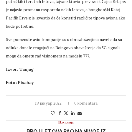
putničkih i teretnih letova, tajvanski avio-prevoznik Čajna Erlajns
je najavio promenu rasporeda nekih letova, a hongkonški Kataj
Pacifik Ervejz je izvestio da će koristiti različite tipove aviona ako
bude potrebno.
Sve pomenute avio-kompanije su u obrazloženjima navele da su
odluke donele reagujući na Boingovo obaveštenje da 5G signali
mogu da ometu rad visinomera na modelu 777.
Izvor: Tanjug
Foto: Pixabay
19. јануар 2022.
0 komentara
Ekonomija
BROJ LETOVA PAO NA NIVOE IZ