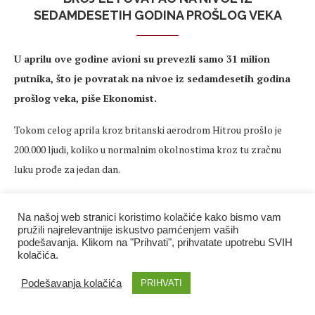
SEDAMDESETIH GODINA PROŠLOG VEKA
U aprilu ove godine avioni su prevezli samo 31 milion
putnika, što je povratak na nivoe iz sedamdesetih godina
prošlog veka, piše Ekonomist.
Tokom celog aprila kroz britanski aerodrom Hitrou prošlo je
200.000 ljudi, koliko u normalnim okolnostima kroz tu zračnu
luku prođe za jedan dan.
Ako bi se i u ovoj crnoj statistici morali izdvojiti pobednici i
Na našoj web stranici koristimo kolačiće kako bismo vam
gubitnici, najmanje loše u ovoj situaciji je prošla u Kina gde je broj
pružili najrelevantnije iskustvo pamćenjem vaših
letova smanjen za 21 odsto, dok je u Americi on prepolovljen, a u
podešavanja. Klikom na "Prihvati", prihvatate upotrebu SVIH
kolačića.
Evropi trenutno ima 75 odsto manje letova nego u istom periodu
lane.
Podešavanja kolačića
PRIHVATI
Međunarodna asocijacija za vazdušni prevoz (IATA) već