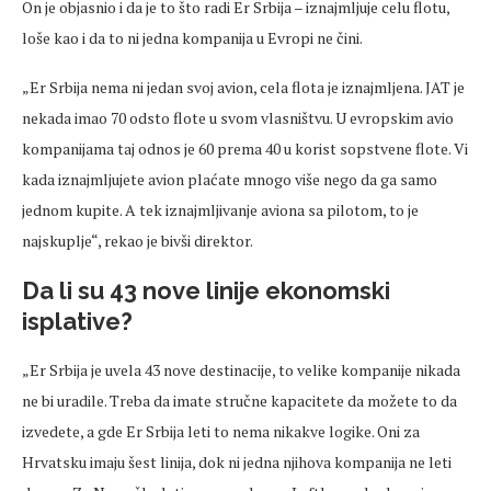
On je objasnio i da je to što radi Er Srbija – iznajmljuje celu flotu,
loše kao i da to ni jedna kompanija u Evropi ne čini.
„Er Srbija nema ni jedan svoj avion, cela flota je iznajmljena. JAT je
nekada imao 70 odsto flote u svom vlasništvu. U evropskim avio
kompanijama taj odnos je 60 prema 40 u korist sopstvene flote. Vi
kada iznajmljujete avion plaćate mnogo više nego da ga samo
jednom kupite. A tek iznajmljivanje aviona sa pilotom, to je
najskuplje“, rekao je bivši direktor.
Da li su 43 nove linije ekonomski
isplative?
„Er Srbija je uvela 43 nove destinacije, to velike kompanije nikada
ne bi uradile. Treba da imate stručne kapacitete da možete to da
izvedete, a gde Er Srbija leti to nema nikakve logike. Oni za
Hrvatsku imaju šest linija, dok ni jedna njihova kompanija ne leti