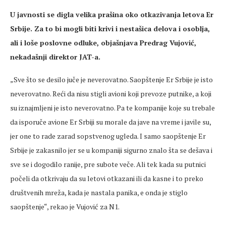
U javnosti se digla velika prašina oko otkazivanja letova Er
Srbije. Za to bi mogli biti krivi i nestašica delova i osoblja,
ali i loše poslovne odluke, objašnjava Predrag Vujović,
nekadašnji direktor JAT-a.
„Sve što se desilo juče je neverovatno. Saopštenje Er Srbije je isto
neverovatno. Reći da nisu stigli avioni koji prevoze putnike, a koji
su iznajmljeni je isto neverovatno. Pa te kompanije koje su trebale
da isporuče avione Er Srbiji su morale da jave na vreme i javile su,
jer one to rade zarad sopstvenog ugleda. I samo saopštenje Er
Srbije je zakasnilo jer se u kompaniji sigurno znalo šta se dešava i
sve se i dogodilo ranije, pre subote veče. Ali tek kada su putnici
počeli da otkrivaju da su letovi otkazani ili da kasne i to preko
društvenih mreža, kada je nastala panika, e onda je stiglo
saopštenje“, rekao je Vujović za N1.