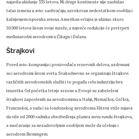
najavila ukidanje 335 letova. Ni druge kontinente nije zaobišao
talas izmena u avio-saobraćaju, uzrokovan nedostatkom osoblja i
kašnjenjem isporuka aviona. Amerikan erlajns je ukinuo skoro
50.000 letova širom svoje mreže, a najveće redukcije će pretrpeti
međunarodni aerodromi u Čikagu i Dalasu.
Štrajkovi
Pored avio-kompanija i proizvođača rezervnih delova, uzdrmani
su i aerodromi širom sveta. Svakodnevno se organizuju štrajkovi
različitih aerodromskih službi i to pogađa celu industriju bez
izuzetka. Od početka letnje sezone u Evropi su zabeleženi
štrajkovi zaposlenih na aerodromima u Italiji, Nemačkoj, Grčkoj,
Francuskoj, a sada i sa londonskog aerodroma Hitrou stiže najava
da više od 2000 radnika obezbeđenja planira novu rundu štrajkova,
a suočavanje sa nezadovoljnim osobljem može da očekuje i
aerodrom Birmingem.