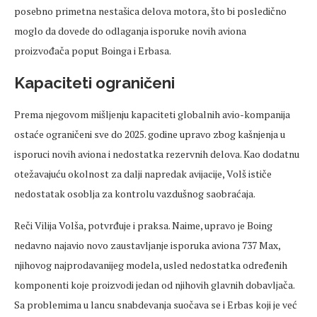
posebno primetna nestašica delova motora, što bi posledično
moglo da dovede do odlaganja isporuke novih aviona
proizvođača poput Boinga i Erbasa.
Kapaciteti ograničeni
Prema njegovom mišljenju kapaciteti globalnih avio-kompanija
ostaće ograničeni sve do 2025. godine upravo zbog kašnjenja u
isporuci novih aviona i nedostatka rezervnih delova. Kao dodatnu
otežavajuću okolnost za dalji napredak avijacije, Volš ističe
nedostatak osoblja za kontrolu vazdušnog saobraćaja.
Reči Vilija Volša, potvrđuje i praksa. Naime, upravo je Boing
nedavno najavio novo zaustavljanje isporuka aviona 737 Max,
njihovog najprodavanijeg modela, usled nedostatka određenih
komponenti koje proizvodi jedan od njihovih glavnih dobavljača.
Sa problemima u lancu snabdevanja suočava se i Erbas koji je već