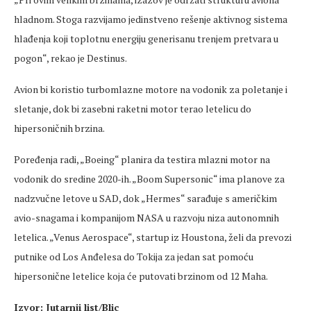
hladnom. Stoga razvijamo jedinstveno rešenje aktivnog sistema
hlađenja koji toplotnu energiju generisanu trenjem pretvara u
pogon“, rekao je Destinus.
Avion bi koristio turbomlazne motore na vodonik za poletanje i
sletanje, dok bi zasebni raketni motor terao letelicu do
hipersoničnih brzina.
Poređenja radi, „Boeing“ planira da testira mlazni motor na
vodonik do sredine 2020-ih. „Boom Supersonic“ ima planove za
nadzvučne letove u SAD, dok „Hermes“ sarađuje s američkim
avio-snagama i kompanijom NASA u razvoju niza autonomnih
letelica. „Venus Aerospace“, startup iz Houstona, želi da prevozi
putnike od Los Anđelesa do Tokija za jedan sat pomoću
hipersonične letelice koja će putovati brzinom od 12 Maha.
Izvor: Jutarnji list/Blic