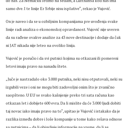
do nas. Za Nemačku letimo na sedam, a Lufthansa kod nas ima
samo dve. I te linije Er Srbije nisu isplative“, rekao je Vujović.
On je naveo i da se u ozbiljnim kompanijama pre uvođenja svake
linije radi analiza o ekonomskoj opravdanost. Vujović nije uveren
da su rađene ovakve analize za 43 nove destinacije i dodaje da čak
ni JAT nikada nije leteo na ovoliko linija.
Vujović je poručio i da svi putnici kojima su otkazani ili pomereni
letovi imaju pravo na nanadu štete.
„Juče je nastradalo oko 3.000 putnika, neki nisu otputovali, neki su
izgubili veze i oni ne mogu biti zadovoljni onim što je zvanično
saopšteno. U EU se svako kašnjenje preko tri sata računa kao
otkazan let i dobijete 600 evra. Da li mislite da će 3.000 ljudi dobiti
taj novac iako imaju pravo na to“, upitao je Vujović i istakako da je
razlika između dobre i loše kompanije u tome kako rešava odnose
sa putnicima – da li objavljuje informacije na vreme, da li se