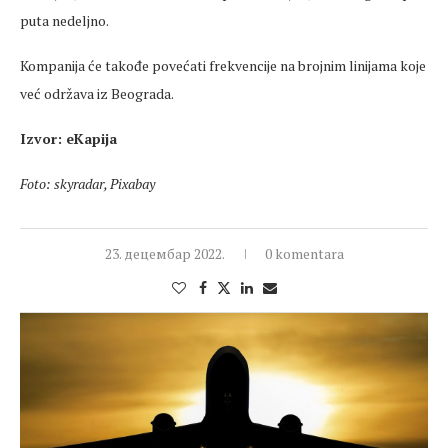
puta nedeljno.
Kompanija će takođe povećati frekvencije na brojnim linijama koje
već održava iz Beograda.
Izvor: eKapija
Foto: skyradar, Pixabay
23. децембар 2022.
0 komentara