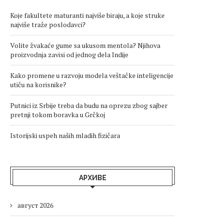
Koje fakultete maturanti najviše biraju, a koje struke
najviše traže poslodavci?
Volite žvakaće gume sa ukusom mentola? Njihova
proizvodnja zavisi od jednog dela Indije
Kako promene u razvoju modela veštačke inteligencije
utiču na korisnike?
Putnici iz Srbije treba da budu na oprezu zbog sajber
pretnji tokom boravka u Grčkoj
Istorijski uspeh naših mladih fizičara
АРХИВЕ
август 2026