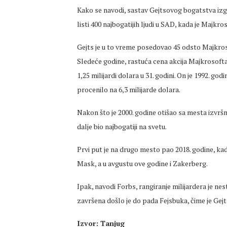
Kako se navodi, sastav Gejtsovog bogatstva izg
listi 400 najbogatijih ljudi u SAD, kada je Majkro
Gejts je u to vreme posedovao 45 odsto Majkroso
Sledeće godine, rastuća cena akcija Majkrosofta
1,25 milijardi dolara u 31. godini. On je 1992. g
procenilo na 6,3 milijarde dolara.
Nakon što je 2000. godine otišao sa mesta izvršn
dalje bio najbogatiji na svetu.
Prvi put je na drugo mesto pao 2018. godine, kad
Mask, a u avgustu ove godine i Zakerberg.
Ipak, navodi Forbs, rangiranje milijardera je nest
završena došlo je do pada Fejsbuka, čime je Ge
Izvor: Tanjug