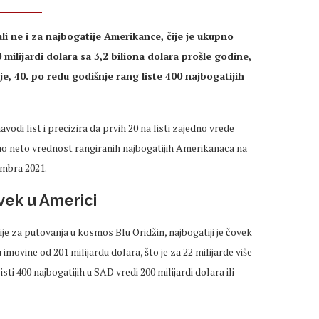
li ne i za najbogatije Amerikance, čije je ukupno
milijardi dolara sa 3,2 biliona dolara prošle godine,
, 40. po redu godišnje rang liste 400 najbogatijih
vodi list i precizira da prvih 20 na listi zajedno vrede
unao neto vrednost rangiranih najbogatijih Amerikanaca na
embra 2021.
vek u Americi
e za putovanja u kosmos Blu Oridžin, najbogatiji je čovek
movine od 201 milijardu dolara, što je za 22 milijarde više
sti 400 najbogatijih u SAD vredi 200 milijardi dolara ili