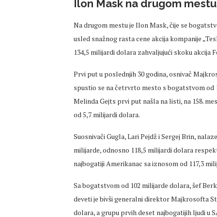
Ilon Mask na drugom mestu
Na drugom mestu je Ilon Mask, čije se bogatstvo
usled snažnog rasta cene akcija kompanije „Tesl
134,5 milijardi dolara zahvaljujući skoku akcija
Prvi put u poslednjih 30 godina, osnivač Majkros
spustio se na četrvrto mesto s bogatstvom od 1
Melinda Gejts prvi put našla na listi, na 158. me
od 5,7 milijardi dolara.
Suosnivači Gugla, Lari Pejdž i Sergej Brin, na
milijarde, odnosno 118,5 milijardi dolara respek
najbogatiji Amerikanac sa iznosom od 117,3 mili
Sa bogatstvom od 102 milijarde dolara, šef Berkš
deveti je bivši generalni direktor Majkrosofta Sti
dolara, a grupu prvih deset najbogatijih ljudi u