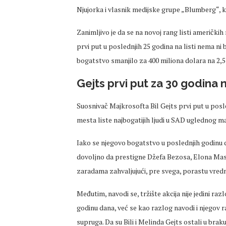
Njujorka i vlasnik medijske grupe „Blumberg“, ko
Zanimljivo je da se na novoj rang listi američkih m
prvi put u poslednjih 25 godina na listi nema n
bogatstvo smanjilo za 400 miliona dolara na 2,5 
Gejts prvi put za 30 godina 
Suosnivač Majkrosofta Bil Gejts prvi put u posl
mesta liste najbogatijih ljudi u SAD uglednog m
Iako se njegovo bogatstvo u poslednjih godinu d
dovoljno da prestigne Džefa Bezosa, Elona Mask
zaradama zahvaljujući, pre svega, porastu vredn
Međutim, navodi se, tržište akcija nije jedini r
godinu dana, već se kao razlog navodi i njegov r
supruga. Da su Bili i Melinda Gejts ostali u brak