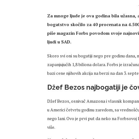
Za mnoge ljude je ova godina bila užasna, a
bogatstvo skočilo za 40 procenata na 4.500 
piše magazin Forbs povodom svoje najnovije
ljudi u SAD.
Skoro svi oni su bogatiji nego pre godinu dana, na
zapanjujućih 1,8 biliona dolara. Forbs je izrač
bazi cene njihovih akcija na berzi na dan 3. sept
Džef Bezos najbogatiji je čo
Džef Bezos, osnivač Amazona i vlasnik kompanij
u Americi četvrtu godinu zaredom, sa vrednošću i
nego lani. Ovo je prvi put da neko na Forbsovoj li
više.