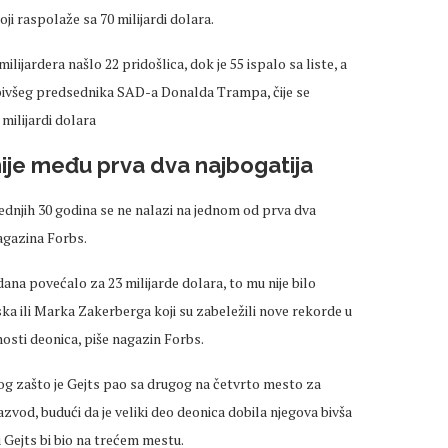
ji raspolaže sa 70 milijardi dolara.
ilijardera našlo 22 pridošlica, dok je 55 ispalo sa liste, a
i bivšeg predsednika SAD-a Donalda Trampa, čije se
milijardi dolara
nije među prva dva najbogatija
ednjih 30 godina se ne nalazi na jednom od prva dva
agazina Forbs.
ana povećalo za 23 milijarde dolara, to mu nije bilo
a ili Marka Zakerberga koji su zabeležili nove rekorde u
osti deonica, piše nagazin Forbs.
azlog zašto je Gejts pao sa drugog na četvrto mesto za
azvod, budući da je veliki deo deonica dobila njegova bivša
u Gejts bi bio na trećem mestu.