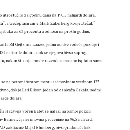
 utrostučilo za godinu dana na 190,5 milijardi dolara,
a“, a trećeplasirani je Mark Zakerberg koji je „težak“
 Fejsbuka za 63 procenta u odnosu na prošlu godinu.
ofta Bil Gejts nije zauzeo jednu od dve vodeće pozicije i
34 milijarde dolara, dok se njegova bivša supruga
stu, nakon što joj je posle razvoda u maju on isplatio sumu
laze se na petom i šestom mestu sa imovinom vrednom 123
tivno, dok je Lari Elison, jedan od osnivača Orkala, sedmi
jarde dolara.
ir Hataveja Voren Bafet se nalazi na osmoj poziciji,
v Balmer, čija se imovina procenjuje na 96,5 milijardi
 SAD zaključuje Majkl Blumberg, bivši gradonačelnik