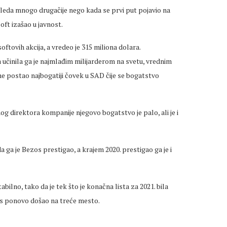
leda mnogo drugačije nego kada se prvi put pojavio na
soft izašao u javnost.
ftovih akcija, a vredeo je 315 miliona dolara.
 učinila ga je najmlađim milijarderom na svetu, vrednim
odine postao najbogatiji čovek u SAD čije se bogatstvo
og direktora kompanije njegovo bogatstvo je palo, ali je i
a ga je Bezos prestigao, a krajem 2020. prestigao ga je i
abilno, tako da je tek što je konačna lista za 2021. bila
jts ponovo došao na treće mesto.