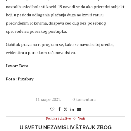
nastalih usled bolesti kovid-19 navodi se da ako privredni subjekt
koji, u periodu odlaganja plaćanja duga ne izmiri ratu u
predviđenim rokovima, dospeva ceo dug bez posebnog
sprovođenja poreskog postupka.
Gubitak prava na reprogram se, kako se navodi u toj uredbi,
evidentira u poreskom računovodstvu.
Izvor: Beta
Foto: Pixabay
11. март 2021.
0 komentara
Politika i društvo
Vesti
U SVETU NEZAMISLIV ŠTRAJK ZBOG