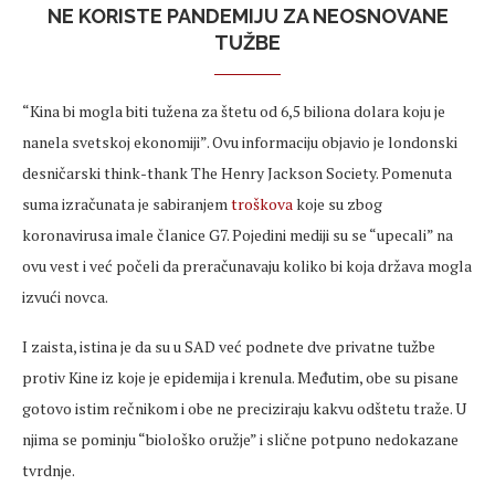
NE KORISTE PANDEMIJU ZA NEOSNOVANE
TUŽBE
“Kina bi mogla biti tužena za štetu od 6,5 biliona dolara koju je
nanela svetskoj ekonomiji”. Ovu informaciju objavio je londonski
desničarski think-thank The Henry Jackson Society. Pomenuta
suma izračunata je sabiranjem
troškova
koje su zbog
koronavirusa imale članice G7. Pojedini mediji su se “upecali” na
ovu vest i već počeli da preračunavaju koliko bi koja država mogla
izvući novca.
I zaista, istina je da su u SAD već podnete dve privatne tužbe
protiv Kine iz koje je epidemija i krenula. Međutim, obe su pisane
gotovo istim rečnikom i obe ne preciziraju kakvu odštetu traže. U
njima se pominju “biološko oružje” i slične potpuno nedokazane
tvrdnje.