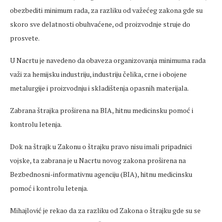
obezbediti minimum rada, za razliku od važećeg zakona gde su
skoro sve delatnosti obuhvaćene, od proizvodnje struje do
prosvete.
U Nacrtu je navedeno da obaveza organizovanja minimuma rada
važi za hemijsku industriju, industriju čelika, crne i obojene
metalurgije i proizvodnju i skladištenja opasnih materijala.
Zabrana štrajka proširena na BIA, hitnu medicinsku pomoć i
kontrolu letenja.
Dok na štrajk u Zakonu o štrajku pravo nisu imali pripadnici
vojske, ta zabrana je u Nacrtu novog zakona proširena na
Bezbednosni-informativnu agenciju (BIA), hitnu medicinsku
pomoć i kontrolu letenja.
Mihajlović je rekao da za razliku od Zakona o štrajku gde su se