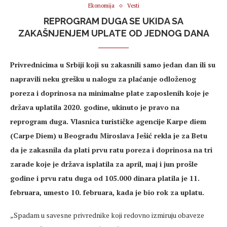
Ekonomija
Vesti
REPROGRAM DUGA SE UKIDA SA
ZAKAŠNJENJEM UPLATE OD JEDNOG DANA
Privrednicima u Srbiji koji su zakasnili samo jedan dan ili su
napravili neku grešku u nalogu za plaćanje odloženog
poreza i doprinosa na minimalne plate zaposlenih koje je
država uplatila 2020. godine, ukinuto je pravo na
reprogram duga. Vlasnica turističke agencije Karpe diem
(Carpe Diem) u Beogradu Miroslava Ješić rekla je za Betu
da je zakasnila da plati prvu ratu poreza i doprinosa na tri
zarade koje je država isplatila za april, maj i jun prošle
godine i prvu ratu duga od 105.000 dinara platila je 11.
februara, umesto 10. februara, kada je bio rok za uplatu.
„Spadam u savesne privrednike koji redovno izmiruju obaveze