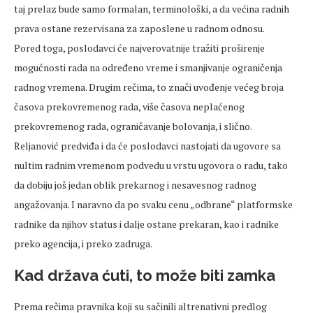
taj prelaz bude samo formalan, terminološki, a da većina radnih
prava ostane rezervisana za zaposlene u radnom odnosu.
Pored toga, poslodavci će najverovatnije tražiti proširenje
mogućnosti rada na određeno vreme i smanjivanje ograničenja
radnog vremena. Drugim rečima, to znači uvođenje većeg broja
časova prekovremenog rada, više časova neplaćenog
prekovremenog rada, ograničavanje bolovanja, i slično.
Reljanović predviđa i da će poslodavci nastojati da ugovore sa
nultim radnim vremenom podvedu u vrstu ugovora o radu, tako
da dobiju još jedan oblik prekarnog i nesavesnog radnog
angažovanja. I naravno da po svaku cenu „odbrane“ platformske
radnike da njihov status i dalje ostane prekaran, kao i radnike
preko agencija, i preko zadruga.
Kad država ćuti, to može biti zamka
Prema rečima pravnika koji su sačinili altrenativni predlog