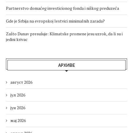
Partnerstvo domaćeg investicionog fonda i niškog preduzeća
Gde je Srbija na evropskoj lestvici minimalnih zarada?
Zašto Dunav presušuje: Klimatske promene jesu uzrok, da li su i
jedini krivac
АРХИВЕ
август 2026
јул 2026
јун 2026
мај 2026