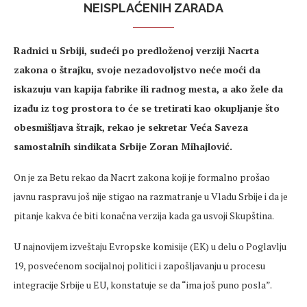
NEISPLAĆENIH ZARADA
Radnici u Srbiji, sudeći po predloženoj verziji Nacrta
zakona o štrajku, svoje nezadovoljstvo neće moći da
iskazuju van kapija fabrike ili radnog mesta, a ako žele da
izađu iz tog prostora to će se tretirati kao okupljanje što
obesmišljava štrajk, rekao je sekretar Veća Saveza
samostalnih sindikata Srbije Zoran Mihajlović.
On je za Betu rekao da Nacrt zakona koji je formalno prošao
javnu raspravu još nije stigao na razmatranje u Vladu Srbije i da je
pitanje kakva će biti konačna verzija kada ga usvoji Skupština.
U najnovijem izveštaju Evropske komisije (EK) u delu o Poglavlju
19, posvećenom socijalnoj politici i zapošljavanju u procesu
integracije Srbije u EU, konstatuje se da “ima još puno posla”.