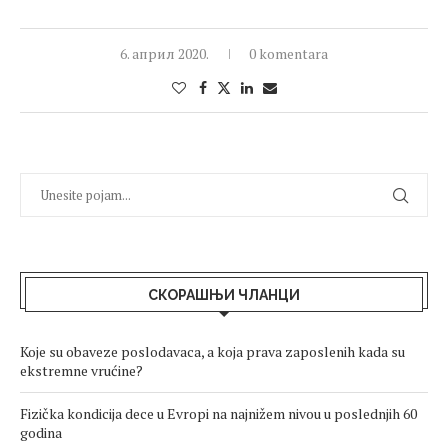
6. април 2020.
0 komentara
СКОРАШЊИ ЧЛАНЦИ
Koje su obaveze poslodavaca, a koja prava zaposlenih kada su
ekstremne vrućine?
Fizička kondicija dece u Evropi na najnižem nivou u poslednjih 60
godina