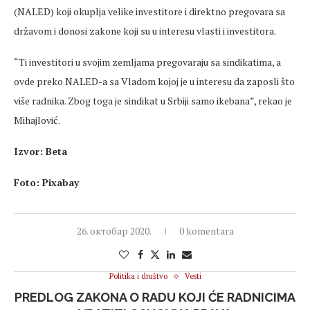
(NALED) koji okuplja velike investitore i direktno pregovara sa
državom i donosi zakone koji su u interesu vlasti i investitora.
“Ti investitori u svojim zemljama pregovaraju sa sindikatima, a
ovde preko NALED-a sa Vladom kojoj je u interesu da zaposli što
više radnika. Zbog toga je sindikat u Srbiji samo ikebana”, rekao je
Mihajlović.
Izvor: Beta
Foto: Pixabay
26. октобар 2020.
0 komentara
Politika i društvo
Vesti
PREDLOG ZAKONA O RADU KOJI ĆE RADNICIMA