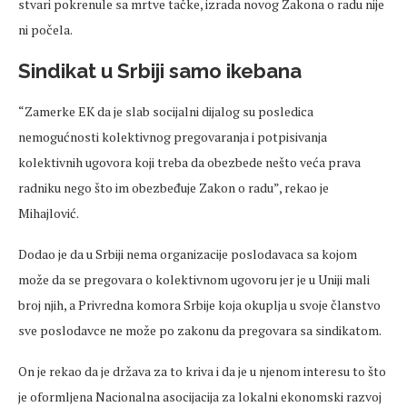
stvari pokrenule sa mrtve tačke, izrada novog Zakona o radu nije
ni počela.
Sindikat u Srbiji samo ikebana
“Zamerke EK da je slab socijalni dijalog su posledica
nemogućnosti kolektivnog pregovaranja i potpisivanja
kolektivnih ugovora koji treba da obezbede nešto veća prava
radniku nego što im obezbeđuje Zakon o radu”, rekao je
Mihajlović.
Dodao je da u Srbiji nema organizacije poslodavaca sa kojom
može da se pregovara o kolektivnom ugovoru jer je u Uniji mali
broj njih, a Privredna komora Srbije koja okuplja u svoje članstvo
sve poslodavce ne može po zakonu da pregovara sa sindikatom.
On je rekao da je država za to kriva i da je u njenom interesu to što
je oformljena Nacionalna asocijacija za lokalni ekonomski razvoj