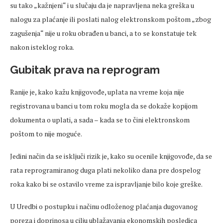
su tako „kažnjeni“ i u slučaju da je napravljena neka greška u
nalogu za plaćanje ili poslati nalog elektronskom poštom „zbog
zagušenja“ nije u roku obrađen u banci, a to se konstatuje tek
nakon isteklog roka.
Gubitak prava na reprogram
Ranije je, kako kažu knjigovođe, uplata na vreme koja nije
registrovana u banci u tom roku mogla da se dokaže kopijom
dokumenta o uplati, a sada – kada se to čini elektronskom
poštom to nije moguće.
Jedini način da se isključi rizik je, kako su ocenile knjigovođe, da se
rata reprogramiranog duga plati nekoliko dana pre dospelog
roka kako bi se ostavilo vreme za ispravljanje bilo koje greške.
U Uredbi o postupku i načinu odloženog plaćanja dugovanog
poreza i doprinosa u cilju ublažavanja ekonomskih posledica