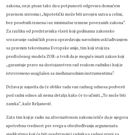
zakona, on je pisan tako da u potpunosti odgovara domaćem
pravnom sistemu i „hipotetički može biti usvojen sutra u celini,
bez posebnih izmena i uz minimalne izmene povezanih zakona“.
Za razliku od predstavnika vlasti koji godinama zakonsko
srozavanje radničkih prava opravdavaju navodnim usklađivanjem
sa pravnim tekovinama Evropske unije, tim koji stoji iza
predloženog modela ZOR-a tvrdi da je moguće imati zakon koji
„garantuje pravo na dostojanstven rad svakom radniku i koji je
istovremeno usaglašen sa međunarodnim instrumentima“.
Država je najavila da će oblike rada van radnog odnosa podvesti
pod radni odnos ali nema detalja kako će to učiniti. „To može biti
zamka“, kaže Reljanović.
Zato tim koji je radio na alternativnom zakonu ističe da je njegova
upotrebna vrednost pre svega u obezbeđivanju argumenata
sindikatima koji će biti predstavnici radnika u radnoj grupi za