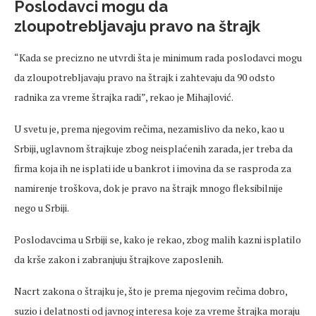
Poslodavci mogu da
zloupotrebljavaju pravo na štrajk
“Kada se precizno ne utvrdi šta je minimum rada poslodavci mogu
da zloupotrebljavaju pravo na štrajk i zahtevaju da 90 odsto
radnika za vreme štrajka radi”, rekao je Mihajlović.
U svetu je, prema njegovim rečima, nezamislivo da neko, kao u
Srbiji, uglavnom štrajkuje zbog neisplaćenih zarada, jer treba da
firma koja ih ne isplati ide u bankrot i imovina da se rasproda za
namirenje troškova, dok je pravo na štrajk mnogo fleksibilnije
nego u Srbiji.
Poslodavcima u Srbiji se, kako je rekao, zbog malih kazni isplatilo
da krše zakon i zabranjuju štrajkove zaposlenih.
Nacrt zakona o štrajku je, što je prema njegovim rečima dobro,
suzio i delatnosti od javnog interesa koje za vreme štrajka moraju