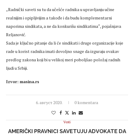
„Radnički saveti su tu da učešće radnika u upravljanju učine
realnijim i opipljivijim a takođe i da budu komplementarni
naporima sindikata, a ne da konkurišu sindikatima“, pojašnjava
Reljanović.
Sada je ključno pitanje da li će sindikati i druge organizacije koje
rade u korist radnika imati dovoljno snage da izguraju ovakav
predlog zakona koji bi u velikoj meri poboljšao položaj radnih
ljudi u Srbiji.
Izvor: masina.rs
6. август 2020.
0 komentara
Vesti
AMERIČKI PRAVNICI SAVETUJU ADVOKATE DA