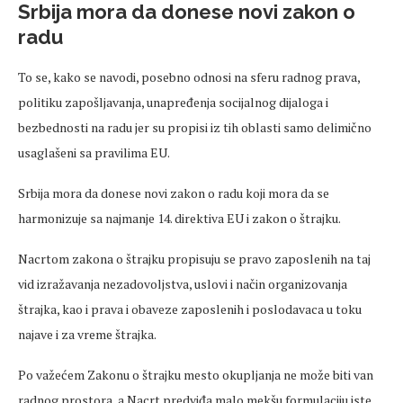
Srbija mora da donese novi zakon o
radu
To se, kako se navodi, posebno odnosi na sferu radnog prava,
politiku zapošljavanja, unapređenja socijalnog dijaloga i
bezbednosti na radu jer su propisi iz tih oblasti samo delimično
usaglašeni sa pravilima EU.
Srbija mora da donese novi zakon o radu koji mora da se
harmonizuje sa najmanje 14. direktiva EU i zakon o štrajku.
Nacrtom zakona o štrajku propisuju se pravo zaposlenih na taj
vid izražavanja nezadovoljstva, uslovi i način organizovanja
štrajka, kao i prava i obaveze zaposlenih i poslodavaca u toku
najave i za vreme štrajka.
Po važećem Zakonu o štrajku mesto okupljanja ne može biti van
radnog prostora, a Nacrt predviđa malo mekšu formulaciju iste