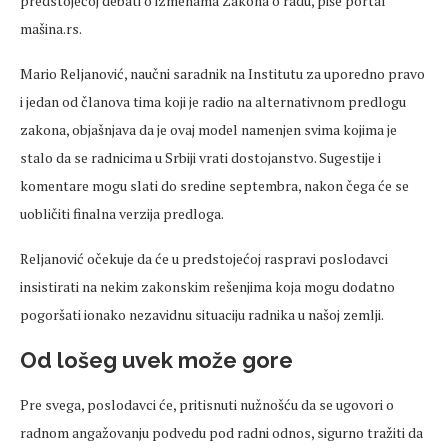
predstojećoj debati o izmenama Zakona o radu, piše portal
mašina.rs.
Mario Reljanović, naučni saradnik na Institutu za uporedno pravo
i jedan od članova tima koji je radio na alternativnom predlogu
zakona, objašnjava da je ovaj model namenjen svima kojima je
stalo da se radnicima u Srbiji vrati dostojanstvo. Sugestije i
komentare mogu slati do sredine septembra, nakon čega će se
uobličiti finalna verzija predloga.
Reljanović očekuje da će u predstojećoj raspravi poslodavci
insistirati na nekim zakonskim rešenjima koja mogu dodatno
pogoršati ionako nezavidnu situaciju radnika u našoj zemlji.
Od lošeg uvek može gore
Pre svega, poslodavci će, pritisnuti nužnošću da se ugovori o
radnom angažovanju podvedu pod radni odnos, sigurno tražiti da