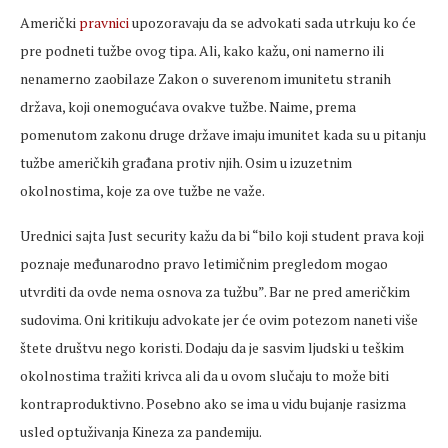
Američki
pravnici
upozoravaju da se advokati sada utrkuju ko će
pre podneti tužbe ovog tipa. Ali, kako kažu, oni namerno ili
nenamerno zaobilaze Zakon o suverenom imunitetu stranih
država, koji onemogućava ovakve tužbe. Naime, prema
pomenutom zakonu druge države imaju imunitet kada su u pitanju
tužbe američkih građana protiv njih. Osim u izuzetnim
okolnostima, koje za ove tužbe ne važe.
Urednici sajta Just security kažu da bi “bilo koji student prava koji
poznaje međunarodno pravo letimičnim pregledom mogao
utvrditi da ovde nema osnova za tužbu”. Bar ne pred američkim
sudovima. Oni kritikuju advokate jer će ovim potezom naneti više
štete društvu nego koristi. Dodaju da je sasvim ljudski u teškim
okolnostima tražiti krivca ali da u ovom slučaju to može biti
kontraproduktivno. Posebno ako se ima u vidu bujanje rasizma
usled optuživanja Kineza za pandemiju.