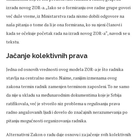
izradu novog ZOR-a. „Iako se o formiranju ove radne grupe govori
već duže vreme, iz Ministarstva rada nismo dobili odgovore na
naša pitanja o tome da li je ona formirana, ko su njeni članovi i
kada se očekuje početak rada na izradi novog ZOR-a“, navodi se u
tekstu.
Jačanje kolektivnih prava
Jedna od osnovih vrednosti ovog modela ZOR-a je što radnika
stavlja na centralno mesto. Naime, ranijim izmenama ovog
zakona termin radnik zamenjen terminom zaposleni. To ne samo
da nije u skladu sa međunarodnim dokumentima koje je Srbija
ratifikovala, već je stvorilo niz problema u regulisanju prava
radno angažovanih ljudi i dovelo do značajnih nerazumevanja po
pitanju mogućnosti organizovanja radnika.
Alternativni Zakon o radu daje osnovu i za jačenje svih kolektivnih