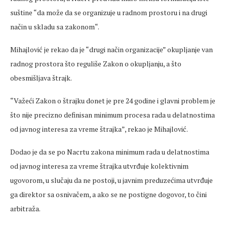
suštine “da može da se organizuje u radnom prostoru i na drugi
način u skladu sa zakonom“.
Mihajlović je rekao da je “drugi način organizacije” okupljanje van
radnog prostora što reguliše Zakon o okupljanju, a što
obesmišljava štrajk.
“Važeći Zakon o štrajku donet je pre 24 godine i glavni problem je
što nije precizno definisan minimum procesa rada u delatnostima
od javnog interesa za vreme štrajka”, rekao je Mihajlović.
Dodao je da se po Nacrtu zakona minimum rada u delatnostima
od javnog interesa za vreme štrajka utvrđuje kolektivnim
ugovorom, u slučaju da ne postoji, u javnim preduzećima utvrđuje
ga direktor sa osnivačem, a ako se ne postigne dogovor, to čini
arbitraža.