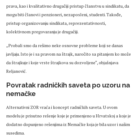
prava, kao i kvalitativno drugačiji pristup članstvu u sindikatu, da
mogu biti članovi i penzioneri, nezaposleni, studenti. Takođe,
pristup organizovanju sindikata, reprezentativnosti,
kolektivnom pregovaranju je drugačiji.
„Probali smo da rešimo neke osnovne probleme koji se danas
javljaju. Isto je i sa pravom na štrajk, naročito sa pitanjem ko može
da štrajkuje i koje vrste štrajkova su dozvoljene“, objašnjava
Reljanović.
Povratak radničkih saveta po uzoru na
nemačke
Alternativni ZOR vraća i koncept radničkih saveta. U ovom
modelu je prisutno rešenje koje je primenjeno u Hrvatskoj a koje je
dodatno dopunjeno rešenjima iz Nemačke koja je bila uzor i našim
susedima.