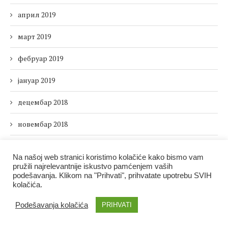
април 2019
март 2019
фебруар 2019
јануар 2019
децембар 2018
новембар 2018
октобар 2018
Na našoj web stranici koristimo kolačiće kako bismo vam
pružili najrelevantnije iskustvo pamćenjem vaših
септембар 2018
podešavanja. Klikom na "Prihvati", prihvatate upotrebu SVIH
kolačića.
август 2018
Podešavanja kolačića
PRIHVATI
јул 2018