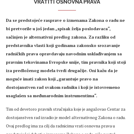
VRATITI OSNOVNA PRAVA
Da se predstojeće rasprave o izmenama Zakona o radu ne
bi pretvorile u još jedan „spisak želja poslodavaca“,
sačinjen je alternativni predlog zakona. Za razliku od
predstavnika vlasti koji godinama zakonsko srozavanje
radničkih prava opravdavaju navodnim usklađivanjem sa
pravnim tekovinama Evropske unije, tim pravnika koji stoji
iza predloženog modela tvrdi drugačije. Oni kažu da je
moguće imati zakon koji „garantuje pravo na
dostojanstven rad svakom radniku i koji je istovremeno
usaglašen sa međunarodnim instrumentima“.
Tim od devetoro pravnih stručnjaka koje je angažovao Centar za
dostojanstven rad izradio je model alternativnog Zakona o radu.
Ovaj predlog ima za cilj da radnicima vrati osnovna prava u