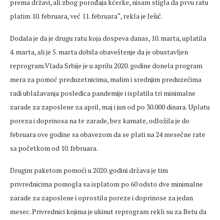
prema državi, ali zbog porođaja kćerke, nisam stigla da prvu ratu
platim 10. februara, već 11. februara“, rekla je Ješić.
Dodala je da je drugu ratu koja dospeva danas, 10. marta, uplatila
4. marta, ali je 5. marta dobila obaveštenje da je obustavljen
reprogram.Vlada Srbije je u aprilu 2020. godine donela program
mera za pomoć preduzetnicima, malim i srednjim preduzećima
radi ublažavanja posledica pandemije i isplatila tri minimalne
zarade za zaposlene za april, maj i jun od po 30.000 dinara. Uplatu
poreza i doprinosa na te zarade, bez kamate, odložila je do
februara ove godine sa obavezom da se plati na 24 mesečne rate
sa početkom od 10. februara.
Drugim paketom pomoći u 2020. godini država je tim
privrednicima pomogla sa isplatom po 60 odsto dve minimalne
zarade za zaposlene i oprostila poreze i doprinose za jedan
mesec. Privrednici kojima je ukinut reprogram rekli su za Betu da