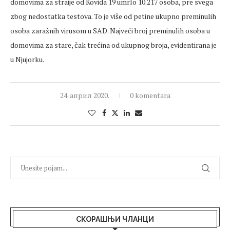
domovima za straije od Kovida 19 umrlo 10.217 osoba, pre svega
zbog nedostatka testova. To je više od petine ukupno preminulih
osoba zaražnih virusom u SAD. Najveći broj preminulih osoba u
domovima za stare, čak trećina od ukupnog broja, evidentirana je
u Njujorku.
24. април 2020.
0 komentara
СКОРАШЊИ ЧЛАНЦИ