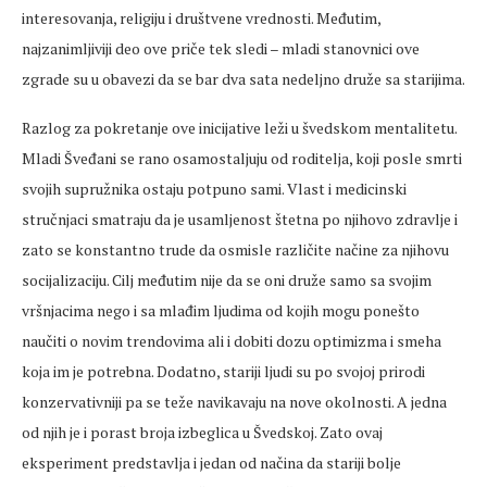
interesovanja, religiju i društvene vrednosti. Međutim,
najzanimljiviji deo ove priče tek sledi – mladi stanovnici ove
zgrade su u obavezi da se bar dva sata nedeljno druže sa starijima.
Razlog za pokretanje ove inicijative leži u švedskom mentalitetu.
Mladi Šveđani se rano osamostaljuju od roditelja, koji posle smrti
svojih supružnika ostaju potpuno sami. Vlast i medicinski
stručnjaci smatraju da je usamljenost štetna po njihovo zdravlje i
zato se konstantno trude da osmisle različite načine za njihovu
socijalizaciju. Cilj međutim nije da se oni druže samo sa svojim
vršnjacima nego i sa mlađim ljudima od kojih mogu ponešto
naučiti o novim trendovima ali i dobiti dozu optimizma i smeha
koja im je potrebna. Dodatno, stariji ljudi su po svojoj prirodi
konzervativniji pa se teže navikavaju na nove okolnosti. A jedna
od njih je i porast broja izbeglica u Švedskoj. Zato ovaj
eksperiment predstavlja i jedan od načina da stariji bolje