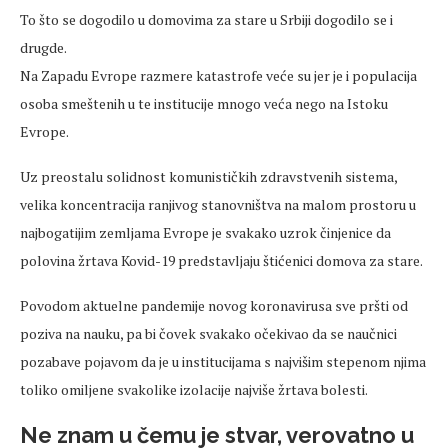
To što se dogodilo u domovima za stare u Srbiji dogodilo se i
drugde.
Na Zapadu Evrope razmere katastrofe veće su jer je i populacija
osoba smeštenih u te institucije mnogo veća nego na Istoku
Evrope.
Uz preostalu solidnost komunističkih zdravstvenih sistema,
velika koncentracija ranjivog stanovništva na malom prostoru u
najbogatijim zemljama Evrope je svakako uzrok činjenice da
polovina žrtava Kovid-19 predstavljaju štićenici domova za stare.
Povodom aktuelne pandemije novog koronavirusa sve pršti od
poziva na nauku, pa bi čovek svakako očekivao da se naučnici
pozabave pojavom da je u institucijama s najvišim stepenom njima
toliko omiljene svakolike izolacije najviše žrtava bolesti.
Ne znam u čemu je stvar, verovatno u