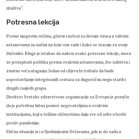
društva“.
Potresna lekcija
Preme njegovim rečima, glavni razlozi za širenje virusa u takvim
ustanovama su načini na koje one rade i kako se staraju za svoje
štićenike. Kluge je istakao da nakon ovako potresne lekcije, mora
se preispitati politika prema ovakvim ustanovama, što zahteva i
znatno veća ulaganja. Jedan od ciljeva bi trebalo da bude
uspostavljanje integrisanih centara za dugoročnu negu starih i
drugih ranjivih grupa.
Direktor Svetske zdravstvene organizacije za Evropu je poručio
da je potrebna hitna pomoć negovateljima u ovakvim
institucijama, koji u teškim oklnostima daju sve od sebe u borbi
protiv pandemije.
Slična situacije je i u Sjedninjenim Državama, gde je do sada u