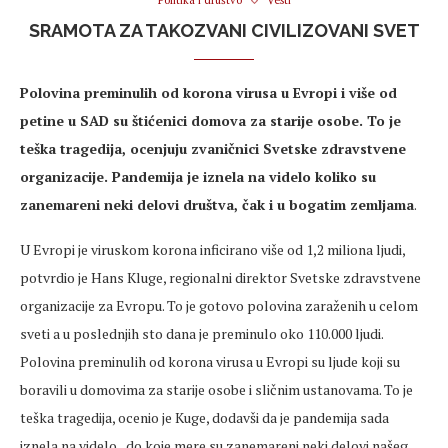
Politika i društvo
Vesti
SRAMOTA ZA TAKOZVANI CIVILIZOVANI SVET
Polovina preminulih od korona virusa u Evropi i više od
petine u SAD su štićenici domova za starije osobe. To je
teška tragedija, ocenjuju zvaničnici Svetske zdravstvene
organizacije. Pandemija je iznela na videlo koliko su
zanemareni neki delovi društva, čak i u bogatim zemljama
.
U Evropi je viruskom korona inficirano više od 1,2 miliona ljudi,
potvrdio je Hans Kluge, regionalni direktor Svetske zdravstvene
organizacije za Evropu. To je gotovo polovina zaraženih u celom
sveti a u poslednjih sto dana je preminulo oko 110.000 ljudi.
Polovina preminulih od korona virusa u Evropi su ljude koji su
boravili u domovima za starije osobe i sličnim ustanovama. To je
teška tragedija, ocenio je Kuge, dodavši da je pandemija sada
iznela na videlo „do koje mere su zanemareni neki delovi našeg