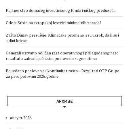
Partnerstvo domaćeg investicionog fonda i niškog preduzeća
Gde je Srbija na evropskoj lestvici minimalnih zarada?
Zašto Dunav presušuje: Klimatske promene jesu uzrok, da li su i
jedini krivac
Generali ostvario odličan rast operativnog i prilagođenog neto
rezultata zahvaljujući svim poslovnim segmentima
Pouzdano poslovanje i kontinuitet rasta – Rezultati OTP Grupe
za prvu polovinu 2026. godine
АРХИВЕ
август 2026