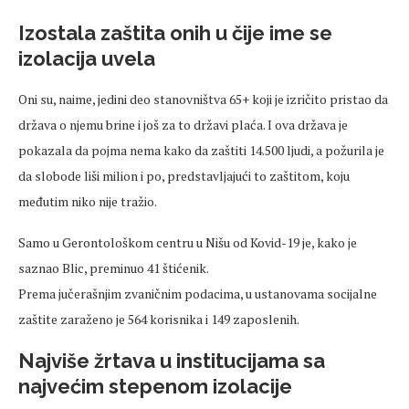
Izostala zaštita onih u čije ime se
izolacija uvela
Oni su, naime, jedini deo stanovništva 65+ koji je izričito pristao da
država o njemu brine i još za to državi plaća. I ova država je
pokazala da pojma nema kako da zaštiti 14.500 ljudi, a požurila je
da slobode liši milion i po, predstavljajući to zaštitom, koju
međutim niko nije tražio.
Samo u Gerontološkom centru u Nišu od Kovid-19 je, kako je
saznao Blic, preminuo 41 štićenik.
Prema jučerašnjim zvaničnim podacima, u ustanovama socijalne
zaštite zaraženo je 564 korisnika i 149 zaposlenih.
Najviše žrtava u institucijama sa
najvećim stepenom izolacije