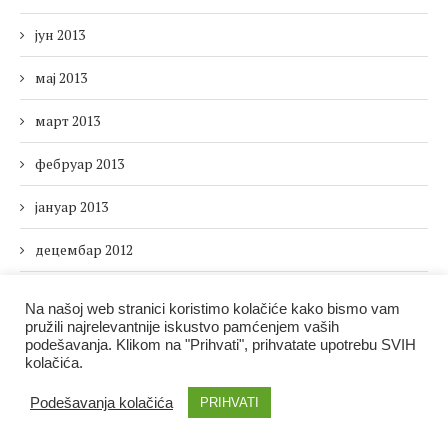
јун 2013
мај 2013
март 2013
фебруар 2013
јануар 2013
децембар 2012
новембар 2012
Na našoj web stranici koristimo kolačiće kako bismo vam
pružili najrelevantnije iskustvo pamćenjem vaših
октобар 2012
podešavanja. Klikom na "Prihvati", prihvatate upotrebu SVIH
kolačića.
септембар 2012
Podešavanja kolačića
PRIHVATI
август 2012