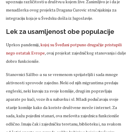
upoznaju različitosti u društvu u kojem žive. Zanimljivo je i da je
menadžerka ovog projekta Dragana Curovic stručnjakinja za
integraciju koja je u Švedsku došla iz Jugoslavije.
Lek za usamljenost obe populacije
Uprkos pandemiji,
kojoj su Šveđani potpuno drugačije pristupili
nego ostatak Evrope
, ovaj projekat zajedničkog stanovanja i dalje
dobro funkcioniše.
Stanovnici Sällbo-a su se vremenom sprijateljili i sada mnoge
aktivnosti sprovode zajedno. Neki od njih migrantima predaju
engleski, neki kuvaju za svoje komšije, drugi im popravljaju
aparate po kući, voze ih u nabavku i sl. Mladi podučavaju svoje
starije komšije kako da koriste društvene mreže i internet. Za
sada, kažu pojedini stanari, ova mešovita zajednica funkcioniše
odlično. Imaju čak i zajedničku teretanu, biblioteku i, na svakom