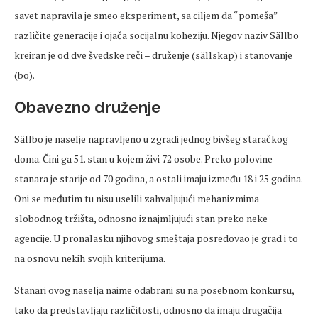
savet napravila je smeo eksperiment, sa ciljem da “pomeša”
različite generacije i ojača socijalnu koheziju. Njegov naziv Sällbo
kreiran je od dve švedske reči – druženje (sällskap) i stanovanje
(bo).
Obavezno druženje
Sällbo je naselje napravljeno u zgradi jednog bivšeg staračkog
doma. Čini ga 51. stan u kojem živi 72 osobe. Preko polovine
stanara je starije od 70 godina, a ostali imaju između 18 i 25 godina.
Oni se međutim tu nisu uselili zahvaljujući mehanizmima
slobodnog tržišta, odnosno iznajmljujući stan preko neke
agencije. U pronalasku njihovog smeštaja posredovao je grad i to
na osnovu nekih svojih kriterijuma.
Stanari ovog naselja naime odabrani su na posebnom konkursu,
tako da predstavljaju različitosti, odnosno da imaju drugačija