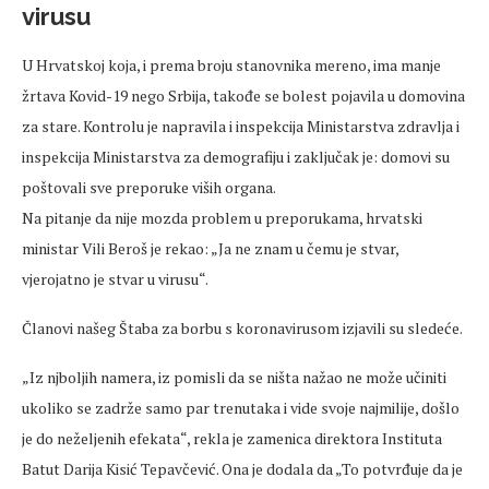
virusu
U Hrvatskoj koja, i prema broju stanovnika mereno, ima manje
žrtava Kovid-19 nego Srbija, takođe se bolest pojavila u domovina
za stare. Kontrolu je napravila i inspekcija Ministarstva zdravlja i
inspekcija Ministarstva za demografiju i zaključak je: domovi su
poštovali sve preporuke viših organa.
Na pitanje da nije mozda problem u preporukama, hrvatski
ministar Vili Beroš je rekao: „Ja ne znam u čemu je stvar,
vjerojatno je stvar u virusu“.
Članovi našeg Štaba za borbu s koronavirusom izjavili su sledeće.
„Iz njboljih namera, iz pomisli da se ništa nažao ne može učiniti
ukoliko se zadrže samo par trenutaka i vide svoje najmilije, došlo
je do neželjenih efekata“, rekla je zamenica direktora Instituta
Batut Darija Kisić Tepavčević. Ona je dodala da „To potvrđuje da je