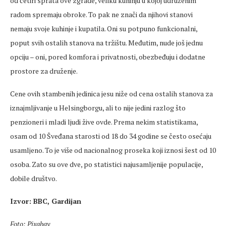
od četiri sprata ove zgrade, veliku kuhinju u kojoj udruženim
radom spremaju obroke. To pak ne znači da njihovi stanovi
nemaju svoje kuhinje i kupatila. Oni su potpuno funkcionalni,
poput svih ostalih stanova na tržištu. Međutim, nude još jednu
opciju – oni, pored komfora i privatnosti, obezbeđuju i dodatne
prostore za druženje.
Cene ovih stambenih jedinica jesu niže od cena ostalih stanova za
iznajmljivanje u Helsingborgu, ali to nije jedini razlog što
penzioneri i mladi ljudi žive ovde. Prema nekim statistikama,
osam od 10 Šveđana starosti od 18 do 34 godine se često osećaju
usamljeno. To je više od nacionalnog proseka koji iznosi šest od 10
osoba. Zato su ove dve, po statistici najusamljenije populacije,
dobile društvo.
Izvor: BBC, Gardijan
Foto: Pixabay