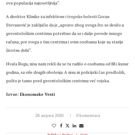
ova populacija najosetljivija“.
A direktor Klinike za infektivne i tropske bolesti Goran
Stevanović je zaključio da je „upravo zbog ovoga što se desilo u
gerontološkim centrima potrebno da se i dalje povede mnogo
računa, pre svega o tim centrima i svim osobama koje su starije
životne dobi“.
Hvala Bogu, nisu nam rekli da se tu radilo o osobama od 88 i kusur
godina, sa više drugih obolenja. A nisu ni policijski čas predložili,
pošto je tamo pred gerontološkim centrima već vojska.
Izvor: Ekonomske Vesti
28. април 2020.
0 komentara