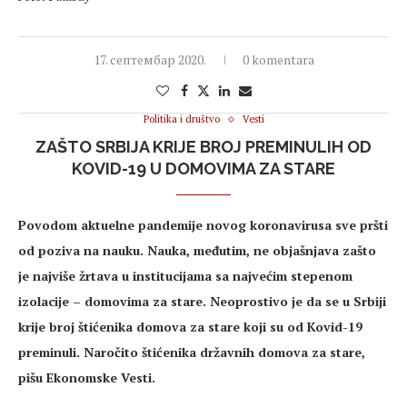
17. септембар 2020.
0 komentara
Politika i društvo
Vesti
ZAŠTO SRBIJA KRIJE BROJ PREMINULIH OD
KOVID-19 U DOMOVIMA ZA STARE
Povodom aktuelne pandemije novog koronavirusa sve pršti
od poziva na nauku. Nauka, međutim, ne objašnjava zašto
je najviše žrtava u institucijama sa najvećim stepenom
izolacije – domovima za stare. Neoprostivo je da se u Srbiji
krije broj štićenika domova za stare koji su od Kovid-19
preminuli. Naročito štićenika državnih domova za stare,
pišu Ekonomske Vesti.