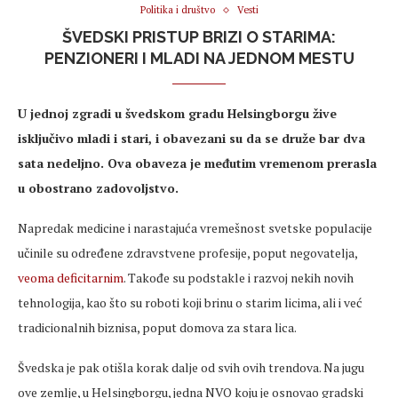
Politika i društvo
Vesti
ŠVEDSKI PRISTUP BRIZI O STARIMA:
PENZIONERI I MLADI NA JEDNOM MESTU
U jednoj zgradi u švedskom gradu Helsingborgu žive
isključivo mladi i stari, i obavezani su da se druže bar dva
sata nedeljno. Ova obaveza je međutim vremenom prerasla
u obostrano zadovoljstvo.
Napredak medicine i narastajuća vremešnost svetske populacije
učinile su određene zdravstvene profesije, poput negovatelja,
veoma deficitarnim
. Takođe su podstakle i razvoj nekih novih
tehnologija, kao što su roboti koji brinu o starim licima, ali i već
tradicionalnih biznisa, poput domova za stara lica.
Švedska je pak otišla korak dalje od svih ovih trendova. Na jugu
ove zemlje, u Helsingborgu, jedna NVO koju je osnovao gradski