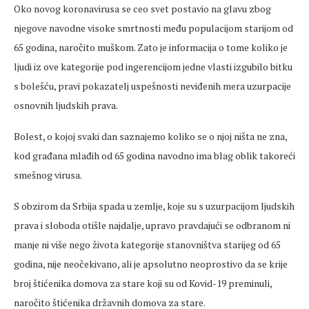
Oko novog koronavirusa se ceo svet postavio na glavu zbog
njegove navodne visoke smrtnosti među populacijom starijom od
65 godina, naročito muškom. Zato je informacija o tome koliko je
ljudi iz ove kategorije pod ingerencijom jedne vlasti izgubilo bitku
s bolešću, pravi pokazatelj uspešnosti neviđenih mera uzurpacije
osnovnih ljudskih prava.
Bolest, o kojoj svaki dan saznajemo koliko se o njoj ništa ne zna,
kod građana mlađih od 65 godina navodno ima blag oblik takoreći
smešnog virusa.
S obzirom da Srbija spada u zemlje, koje su s uzurpacijom ljudskih
prava i sloboda otišle najdalje, upravo pravdajući se odbranom ni
manje ni više nego života kategorije stanovništva starijeg od 65
godina, nije neočekivano, ali je apsolutno neoprostivo da se krije
broj štićenika domova za stare koji su od Kovid-19 preminuli,
naročito štićenika državnih domova za stare.