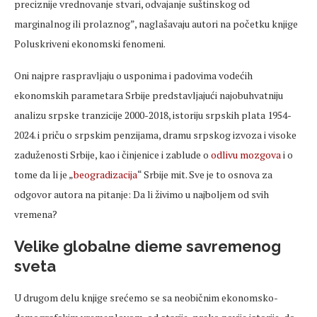
preciznije vrednovanje stvari, odvajanje suštinskog od
marginalnog ili prolaznog”, naglašavaju autori na početku knjige
Poluskriveni ekonomski fenomeni.
Oni najpre raspravljaju o usponima i padovima vodećih
ekonomskih parametara Srbije predstavljajući najobuhvatniju
analizu srpske tranzicije 2000-2018, istoriju srpskih plata 1954-
2024. i priču o srpskim penzijama, dramu srpskog izvoza i visoke
zaduženosti Srbije, kao i činjenice i zablude o
odlivu mozgova
i o
tome da li je „
beogradizacija
“ Srbije mit. Sve je to osnova za
odgovor autora na pitanje: Da li živimo u najboljem od svih
vremena?
Velike globalne dieme savremenog
sveta
U drugom delu knjige srećemo se sa neobičnim ekonomsko-