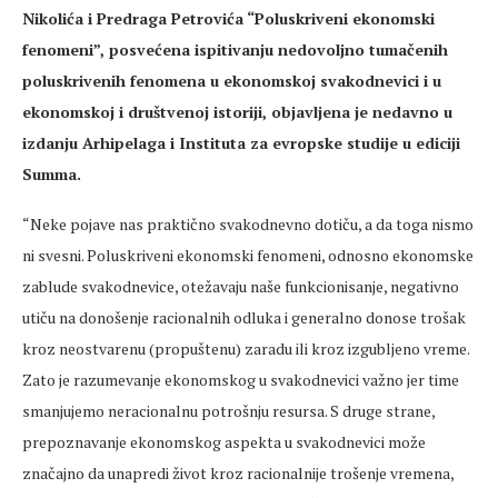
Nikolića i Predraga Petrovića “Poluskriveni ekonomski
fenomeni”, posvećena ispitivanju nedovoljno tumačenih
poluskrivenih fenomena u ekonomskoj svakodnevici i u
ekonomskoj i društvenoj istoriji, objavljena je nedavno u
izdanju Arhipelaga i Instituta za evropske studije u ediciji
Summa.
“Neke pojave nas praktično svakodnevno dotiču, a da toga nismo
ni svesni. Poluskriveni ekonomski fenomeni, odnosno ekonomske
zablude svakodnevice, otežavaju naše funkcionisanje, negativno
utiču na donošenje racionalnih odluka i generalno donose trošak
kroz neostvarenu (propuštenu) zaradu ili kroz izgubljeno vreme.
Zato je razumevanje ekonomskog u svakodnevici važno jer time
smanjujemo neracionalnu potrošnju resursa. S druge strane,
prepoznavanje ekonomskog aspekta u svakodnevici može
značajno da unapredi život kroz racionalnije trošenje vremena,