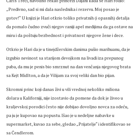
Čarls Treći, navodno rekao princezi Dajani kada se Hari rodio:
„Predivno, sad si mi dala naslednika i rezervu. Moj posao je
gotov!“ U knjizi je Hari otkrio toliko privatnih (i opasnih) detalja
da pomalo čudno zvuči njegov raniji apel medijima da ga ostave na
miru i da poštuju bezbednost i privatnost njegove žene i dece.
Otkrio je Hari da je u tinejdžerskim danima pušio marihuanu, da je
izgubio nevinost sa starijom devojkom na livadi iza prepunog
paba, da mu je penis bio smrznut na dan venčanja njegovog brata
sa Kejt Midlton, a da je Vilijam za svoj veliki dan bio pijan.
Skromni princ koji danas živi u vili vrednoj nekoliko miliona
dolara u Kaliforniji, nije izostavio da pomene da dok je živeo u
kraljevskoj porodici često nije dobijao dovoljno novca za odeću,
pa ju je kupovao na popustu. Išao je u nedeljne nabavke u
supermarket, kuvao za sebe, gledao „Prijatelje“ i identifikovao se
sa Čendlerom.