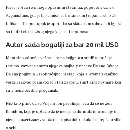
Pisao je Hari i o mnogo opasnijim stvarima, poput one da je u
Avganistanu, gde je bio u misiji sa britanskim trupama, ubio 25
talibana. Taj postupak je uporedio sa skidanjem šahovskih figura
sa table i niti se zbog njega kaje, niti je ponosan.
Autor sada bogatiji za bar 20 mil USD
Mentalno zdravlje važna je tema knjige, a u središtu priče je
trauma izazvana smrću njegove majke, princeze Dajane. Iako je
Dajana poginula u saobraćajnoj nesreći koju je prema zvaničnoj
verziji izazvao pijani vozač, Hari za njenu smrt krivi novinare koji
su je nemilosrdno proganjali.
Nije krio princ da su Vilijam i on preklinjali oca da se ne ženi
Kamilom, koju je optužio da je medijima doturala informacije o
njemu tražeći zauzvrat da o njoj pišu dobro kako bi ulepšala sliku
o sebi.