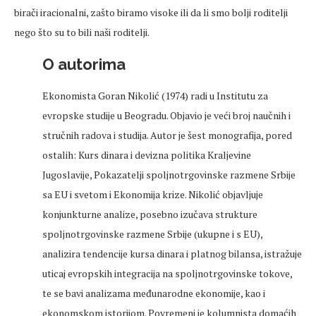
birači iracionalni, zašto biramo visoke ili da li smo bolji roditelji
nego što su to bili naši roditelji.
O autorima
Ekonomista Goran Nikolić (1974) radi u Institutu za
evropske studije u Beogradu. Objavio je veći broj naučnih i
stručnih radova i studija. Autor je šest monografija, pored
ostalih: Kurs dinara i devizna politika Kraljevine
Jugoslavije, Pokazatelji spoljnotrgovinske razmene Srbije
sa EU i svetom i Ekonomija krize. Nikolić objavlјuje
konjunkturne analize, posebno izučava strukture
spolјnotrgovinske razmene Srbije (ukupne i s EU),
analizira tendencije kursa dinara i platnog bilansa, istražuje
uticaj evropskih integracija na spolјnotrgovinske tokove,
te se bavi analizama međunarodne ekonomije, kao i
ekonomskom istorijom. Povremeni je kolumnista domaćih