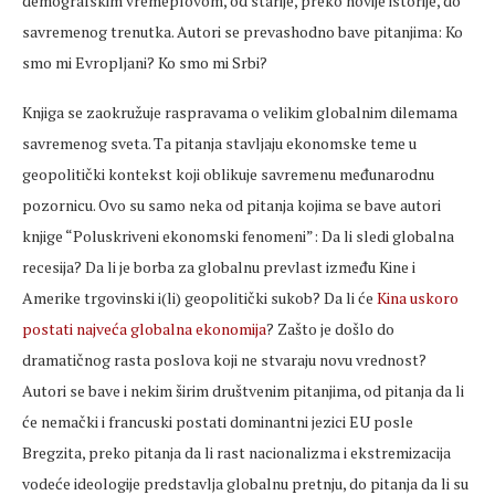
demografskim vremeplovom, od starije, preko novije istorije, do
savremenog trenutka. Autori se prevashodno bave pitanjima: Ko
smo mi Evropljani? Ko smo mi Srbi?
Knjiga se zaokružuje raspravama o velikim globalnim dilemama
savremenog sveta. Ta pitanja stavljaju ekonomske teme u
geopolitički kontekst koji oblikuje savremenu međunarodnu
pozornicu. Ovo su samo neka od pitanja kojima se bave autori
knjige “Poluskriveni ekonomski fenomeni”: Da li sledi globalna
recesija? Da li je borba za globalnu prevlast između Kine i
Amerike trgovinski i(li) geopolitički sukob? Da li će
Kina uskoro
postati najveća globalna ekonomija
? Zašto je došlo do
dramatičnog rasta poslova koji ne stvaraju novu vrednost?
Autori se bave i nekim širim društvenim pitanjima, od pitanja da li
će nemački i francuski postati dominantni jezici EU posle
Bregzita, preko pitanja da li rast nacionalizma i ekstremizacija
vodeće ideologije predstavlja globalnu pretnju, do pitanja da li su