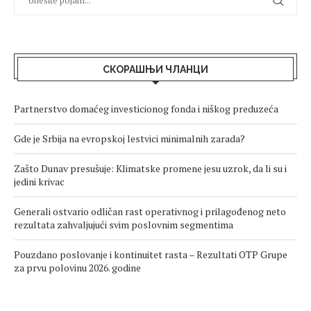
СКОРАШЊИ ЧЛАНЦИ
Partnerstvo domaćeg investicionog fonda i niškog preduzeća
Gde je Srbija na evropskoj lestvici minimalnih zarada?
Zašto Dunav presušuje: Klimatske promene jesu uzrok, da li su i
jedini krivac
Generali ostvario odličan rast operativnog i prilagođenog neto
rezultata zahvaljujući svim poslovnim segmentima
Pouzdano poslovanje i kontinuitet rasta – Rezultati OTP Grupe
za prvu polovinu 2026. godine