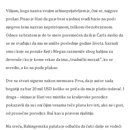
Vilijam, koga naziva svojim arhineprijateljem je, čini se, najgore
prošao. Pisao je Hari da ga je brat u jednoj svađi bacio na pod i
njegovu ženu nazvao nepristojnom, teškom i bezobraznom.
Odnos sa bratom je do te mere poremećen da ih je Čarls molio da
se ne svađaju i da mu ne unište poslednje godine života. Saznali
smo i koje su poruke Kejt i Megan razmenile zbog haljina za
deveruše i ko je kome rekao da ima „trudnički mozak“, ko se
uvredio, a ko na podu plakao.
Dve su stvari sigurne nakon memoara. Prva, da je autor sada
bogatiji za bar 20 mil USD koliko se priča da mu je platio izdavač. I
druga – skinuo je Hari veo mistike sa kraljevske porodice
pokazavši da su i oni čijim venama teče plava krv isti, ako ne i gori,
od prosečne porodice. Baš kao u pravom rijalitiju.
Na sreću, Bakingemska palata je odlučila da ćuti i dalje se vodeći