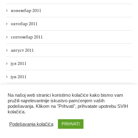
новембар 2011
октобар 2011
септембар 2011
август 2011
јул 2011
јун 2011
мај 2011
Na našoj web stranici koristimo kolačiće kako bismo vam
pružili najrelevantnije iskustvo pamćenjem vaših
април 2011
podešavanja. Klikom na "Prihvati", prihvatate upotrebu SVIH
kolačića.
март 2011
Podešavanja kolačića
PRIHVATI
фебруар 2011