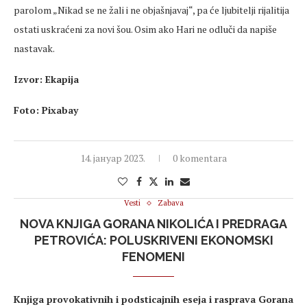
parolom „Nikad se ne žali i ne objašnjavaj“, pa će ljubitelji rijalitija
ostati uskraćeni za novi šou. Osim ako Hari ne odluči da napiše
nastavak.
Izvor: Ekapija
Foto: Pixabay
14. јануар 2023.
0 komentara
Vesti
Zabava
NOVA KNJIGA GORANA NIKOLIĆA I PREDRAGA
PETROVIĆA: POLUSKRIVENI EKONOMSKI
FENOMENI
Knjiga provokativnih i podsticajnih eseja i rasprava Gorana