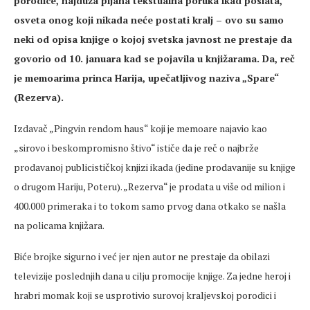
porodice, najduža pijana tekstualna poruka ikad poslata,
osveta onog koji nikada neće postati kralj – ovo su samo
neki od opisa knjige o kojoj svetska javnost ne prestaje da
govorio od 10. januara kad se pojavila u knjižarama. Da, reč
je memoarima princa Harija, upečatljivog naziva „Spare“
(Rezerva).
Izdavač „Pingvin rendom haus“ koji je memoare najavio kao
„sirovo i beskompromisno štivo“ ističe da je reč o najbrže
prodavanoj publicističkoj knjizi ikada (jedine prodavanije su knjige
o drugom Hariju, Poteru). „Rezerva“ je prodata u više od milion i
400.000 primeraka i to tokom samo prvog dana otkako se našla
na policama knjižara.
Biće brojke sigurno i već jer njen autor ne prestaje da obilazi
televizije poslednjih dana u cilju promocije knjige. Za jedne heroj i
hrabri momak koji se usprotivio surovoj kraljevskoj porodici i