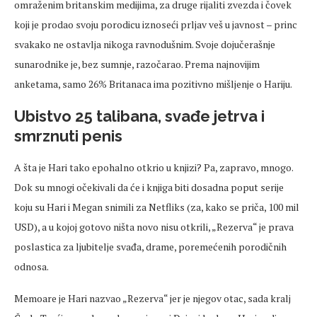
omraženim britanskim medijima, za druge rijaliti zvezda i čovek
koji je prodao svoju porodicu iznoseći prljav veš u javnost – princ
svakako ne ostavlja nikoga ravnodušnim. Svoje dojučerašnje
sunarodnike je, bez sumnje, razočarao. Prema najnovijim
anketama, samo 26% Britanaca ima pozitivno mišljenje o Hariju.
Ubistvo 25 talibana, svađe jetrva i
smrznuti penis
A šta je Hari tako epohalno otkrio u knjizi? Pa, zapravo, mnogo.
Dok su mnogi očekivali da će i knjiga biti dosadna poput serije
koju su Hari i Megan snimili za Netfliks (za, kako se priča, 100 mil
USD), a u kojoj gotovo ništa novo nisu otkrili, „Rezerva“ je prava
poslastica za ljubitelje svađa, drame, poremećenih porodičnih
odnosa.
Memoare je Hari nazvao „Rezerva“ jer je njegov otac, sada kralj