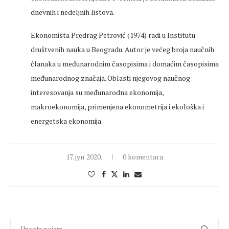
dnevnih i nedelјnih listova.
Ekonomista Predrag Petrović (1974) radi u Institutu
društvenih nauka u Beogradu. Autor je većeg broja naučnih
članaka u međunarodnim časopisima i domaćim časopisima
međunarodnog značaja. Oblasti njegovog naučnog
interesovanja su međunarodna ekonomija,
makroekonomija, primenjena ekonometrija i ekološka i
energetska ekonomija.
17. јун 2020.
0 komentara