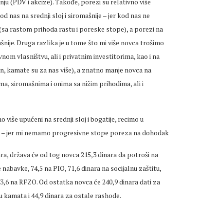
nju (PDV i akcize). Takođe, porezi su relativno više
od nas na srednji sloj i siromašnije – jer kod nas ne
sa rastom prihoda rastu i poreske stope), a porezi na
šnije. Druga razlika je u tome što mi više novca trošimo
om vlasništvu, ali i privatnim investitorima, kao i na
an, kamate su za nas više), a znatno manje novca na
a, siromašnima i onima sa nižim prihodima, ali i
više upućeni na srednji sloj i bogatije, recimo u
ije – jer mi nemamo progresivne stope poreza na dohodak
ra, država će od tog novca 215,3 dinara da potroši na
 nabavke, 74,5 na PIO, 71,6 dinara na socijalnu zaštitu,
43,6 na RFZO. Od ostatka novca će 240,9 dinara dati za
atu kamata i 44,9 dinara za ostale rashode.