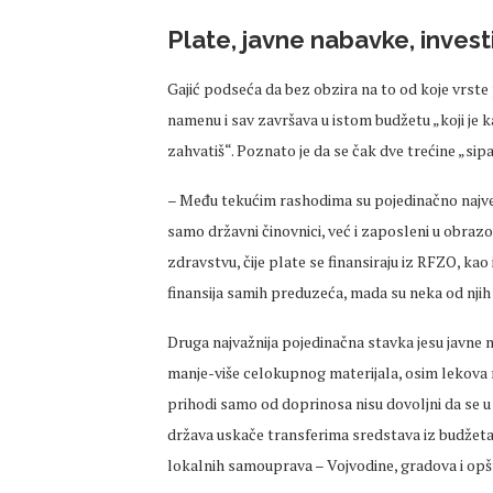
Plate, javne nabavke, investi
Gajić podseća da bez obzira na to od koje vrs
namenu i sav završava u istom budžetu „koji je 
zahvatiš“. Poznato je da se čak dve trećine „si
– Među tekućim rashodima su pojedinačno najveći
samo državni činovnici, već i zaposleni u obraz
zdravstvu, čije plate se finansiraju iz RFZO, kao
finansija samih preduzeća, mada su neka od nj
Druga najvažnija pojedinačna stavka jesu javne 
manje-više celokupnog materijala, osim lekova 
prihodi samo od doprinosa nisu dovoljni da se u 
država uskače transferima sredstava iz budžeta d
lokalnih samouprava – Vojvodine, gradova i opšt