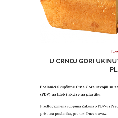
Ekon
U CRNOJ GORI UKINUT
PL
Poslanici Skupštine Crne Gore usvojili su 
(PDV) na hleb i akcize na plastiku.
Predlog izmena i dopuna Zakona o PDV-u i Pre
prisutna poslanika, prenosi Dnevni avaz.