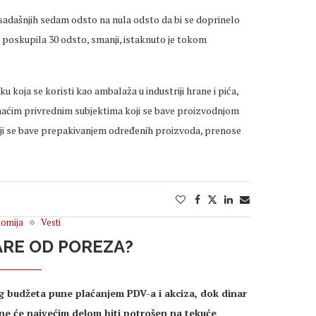
sadašnjih sedam odsto na nula odsto da bi se doprinelo
 poskupila 30 odsto, smanji, istaknuto je tokom
 koja se koristi kao ambalaža u industriji hrane i pića,
aćim privrednim subjektima koji se bave proizvodnjom
oji se bave prepakivanjem određenih proizvoda, prenose
omija
Vesti
ARE OD POREZA?
g budžeta pune plaćanjem PDV-a i akciza, dok dinar
ine će najvećim delom biti potrošen na tekuće