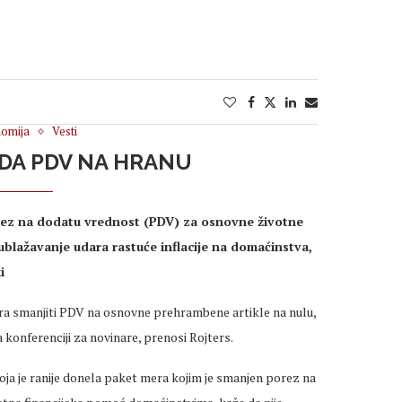
omija
Vesti
IDA PDV NA HRANU
orez na dodatu vrednost (PDV) za osnovne životne
ublažavanje udara rastuće inflacije na domaćinstva,
i
ra smanjiti PDV na osnovne prehrambene artikle na nulu,
 konferenciji za novinare, prenosi Rojters.
koja je ranije donela paket mera kojim je smanjen porez na