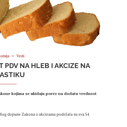
omija
Vesti
 PDV NA HLEB I AKCIZE NA
ASTIKU
zakone kojima se ukidaju porez na dodatu vrednost
dlog dopune Zakona o akcizama podržala su sva 54