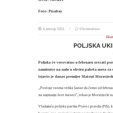
Foto: Pixabay
4. јануар 2022.
0 komentara
Ekon
POLJSKA UK
Poljska će verovatno u februaru srezati p
namirnice na nulu u okviru paketa mera za 
izjavio je danas premijer Mateuš Moravjeck
„Postoje veoma velike šanse da ćemo od februa
na najmanje šest meseci“, rekao je Moravjecki na
Vladajuća poljska partija Pravo i pravda (PiS), 