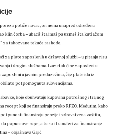
cije
te poreza potiče novac, on nema unapred određenu
kao klin čorba – ubaciš šta imaš pa uzmeš šta kutlačom
pa“ za takozvane tekuće rashode.
 za plate zaposlenih u državnoj službi – u pitanju nisu
ovanju i drugim službama. Izuzetak čine zaposleni u
 i zaposleni u javnim preduzećima, čije plate idu iz
ih obilato potpomognuta subvencijama.
nabavke, koje obuhvataju kupovinu potrošnog i trajnog
na recept koji se finansiraju preko RFZO. Međutim, kako
potpunosti finansiraju penzije i zdravstvena zaštita,
a popuni ove rupe, a tu su i transferi za finansiranje
ina – objašnjava Gajić.