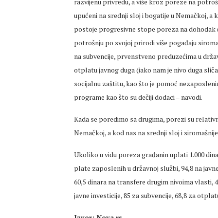
razvijenu privredu, a više kroz poreze na potroš
upućeni na srednji sloj i bogatije u Nemačkoj, a k
postoje progresivne stope poreza na dohodak (
potrošnju po svojoj prirodi više pogađaju siroma
na subvencije, prvenstveno preduzećima u državn
otplatu javnog duga (iako nam je nivo duga slič
socijalnu zaštitu, kao što je pomoć nezaposlenim
programe kao što su dečiji dodaci – navodi.
Kada se poredimo sa drugima, porezi su relativno 
Nemačkoj, a kod nas na srednji sloj i siromašn
Ukoliko u vidu poreza građanin uplati 1.000 dina
plate zaposlenih u državnoj službi, 94,8 na javne
60,5 dinara na transfere drugim nivoima vlasti, 
javne investicije, 85 za subvencije, 68,8 za otpl
Izvor: Nova.rs