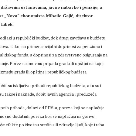
 državnim ustanovama, javne nabavke i penzije, a
list „Nova“ ekonomista Mihailo Gajić, direktor
 Libek.
odlazi u republički budžet, dok drugi završava u budžetu
ova. Tako, na primer, socijalni doprinosi za penziono i
validskog fonda, a doprinosi za zdravstveno osiguranje na
je. Porez na imovinu pripada gradu ili opštini na kojoj
 između grada ili opštine i republičkog budžeta.
bit su isključivo prihodi republičkog budžeta, a tu su i
su takse i naknade, dobit javnih agencija i preduzeća.
upnih prihoda, dolazi od PDV-a, poreza koji se naplaćuje
dnosno dodatnih poreza koji se naplaćuju na gorivo,
še efekte po životnu sredinu ili zdravlje ljudi, koje treba