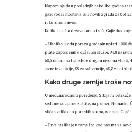
Napominje da u poslednjih nekoliko godina rastu
gasovoda i mostova, ali i novih zgrada za bolnic
rekordnom nivou.
Koliko i na šta država tačno troši, Gajić ilustru
– Ukoliko u vidu poreza građanin uplati 1.000 di
plate zaposlenih u državnoj službi, 94,8 na javne
60,5 dinara na transfere drugim nivoima vlasti, 
javne investicije, 85 za subvencije, 68,8 za otpl
Kako druge zemlje troše no
U međunarodnom poređenju, Srbija ne odskače m
sisteme socijalne zaštite, na primer, Nemačke. 
sličan veliki deo poreskih stopa, ocenjuje Gajić.
– Prva razlika je u tome što kod nas manje novca