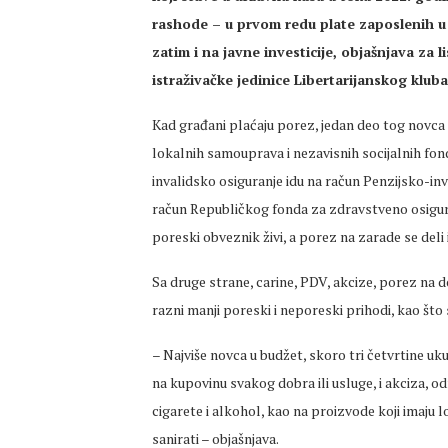
rashode – u prvom redu plate zaposlenih u
zatim i na javne investicije, objašnjava za 
istraživačke jedinice Libertarijanskog kluba
Kad građani plaćaju porez, jedan deo tog novca 
lokalnih samouprava i nezavisnih socijalnih fond
invalidsko osiguranje idu na račun Penzijsko-in
račun Republičkog fonda za zdravstveno osiguran
poreski obveznik živi, a porez na zarade se deli
Sa druge strane, carine, PDV, akcize, porez na do
razni manji poreski i neporeski prihodi, kao što 
– Najviše novca u budžet, skoro tri četvrtine uk
na kupovinu svakog dobra ili usluge, i akciza, o
cigarete i alkohol, kao na proizvode koji imaju lo
sanirati – objašnjava.