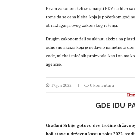
Prvim zakonom želi se smanjiti PDV na hleb sa 
tome da se cena hleba, koja je početkom godine
obrazlaganja ovog zakonskog rešenja.
Drugim zakonom želi se ukinuti akciza na plastiku
odnosno akciza koja je nedavno nametnuta dom
vode, mleka i mlečnih proizvoda, kao i onima k
agencije.
17. јун 2022.
0 komentara
Ekon
GDE IDU P
Građani Srbije gotovo dve trećine državno
koji stave u državnu kasu u toku 2022. god