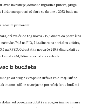
 javne investicije, odnosno izgradnja puteva, pruga,
e i državnu upravu i očekuje se da one u 2022. budu na
je sledećim primerom:
nara, država će od tog novca 215,3 dinara da potroši na
 nabavke, 74,5 na PIO, 71,6 dinara na socijalnu zaštitu,
43,6 na RFZO. Od ostatka novca će 240,9 dinara dati za
atu kamata i 44,9 dinara za ostale rashode.
vac iz budžeta
nogo od drugih evropskih država koje imaju slične
Čak imamo i slične nivoe javne potrošnje kroz budžet i
 dolazi od poreza na dobit i zarade, jer imamo i manje