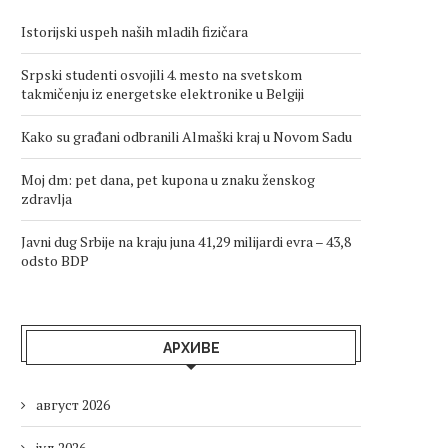
Istorijski uspeh naših mladih fizičara
Srpski studenti osvojili 4. mesto na svetskom
takmičenju iz energetske elektronike u Belgiji
Kako su građani odbranili Almaški kraj u Novom Sadu
Moj dm: pet dana, pet kupona u znaku ženskog
zdravlja
Javni dug Srbije na kraju juna 41,29 milijardi evra – 43,8
odsto BDP
АРХИВЕ
август 2026
јул 2026