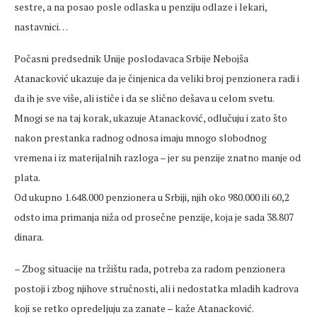
sestre, a na posao posle odlaska u penziju odlaze i lekari,
nastavnici…
Počasni predsednik Unije poslodavaca Srbije Nebojša
Atanacković ukazuje da je činjenica da veliki broj penzionera radi i
da ih je sve više, ali ističe i da se slično dešava u celom svetu.
Mnogi se na taj korak, ukazuje Atanacković, odlučuju i zato što
nakon prestanka radnog odnosa imaju mnogo slobodnog
vremena i iz materijalnih razloga – jer su penzije znatno manje od
plata.
Od ukupno 1.648.000 penzionera u Srbiji, njih oko 980.000 ili 60,2
odsto ima primanja niža od prosečne penzije, koja je sada 38.807
dinara.
– Zbog situacije na tržištu rada, potreba za radom penzionera
postoji i zbog njihove stručnosti, ali i nedostatka mladih kadrova
koji se retko opredeljuju za zanate – kaže Atanacković.