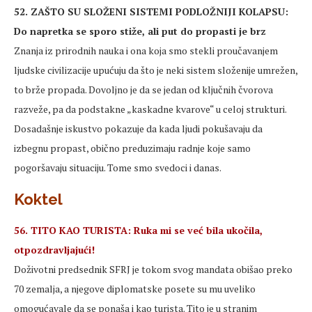
52. ZAŠTO SU SLOŽENI SISTEMI PODLOŽNIJI KOLAPSU:
Do napretka se sporo stiže, ali put do propasti je brz
Znanja iz prirodnih nauka i ona koja smo stekli proučavanjem
ljudske civilizacije upućuju da što je neki sistem složenije umrežen,
to brže propada. Dovoljno je da se jedan od ključnih čvorova
razveže, pa da podstakne „kaskadne kvarove“ u celoj strukturi.
Dosadašnje iskustvo pokazuje da kada ljudi pokušavaju da
izbegnu propast, obično preduzimaju radnje koje samo
pogoršavaju situaciju. Tome smo svedoci i danas.
Koktel
56. TITO KAO TURISTA: Ruka mi se već bila ukočila,
otpozdravljajući!
Doživotni predsednik SFRJ je tokom svog mandata obišao preko
70 zemalja, a njegove diplomatske posete su mu uveliko
omogućavale da se ponaša i kao turista. Tito je u stranim