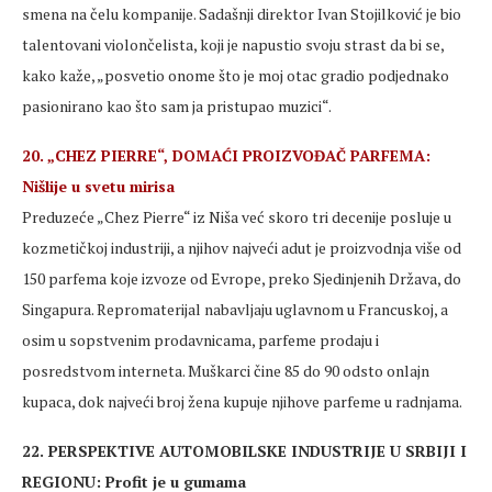
smena na čelu kompanije. Sadašnji direktor Ivan Stojilković je bio
talentovani violončelista, koji je napustio svoju strast da bi se,
kako kaže, „posvetio onome što je moj otac gradio podjednako
pasionirano kao što sam ja pristupao muzici“.
20. „CHEZ PIERRE“, DOMAĆI PROIZVOĐAČ PARFEMA:
Nišlije u svetu mirisa
Preduzeće „Chez Pierre“ iz Niša već skoro tri decenije posluje u
kozmetičkoj industriji, a njihov najveći adut je proizvodnja više od
150 parfema koje izvoze od Evrope, preko Sjedinjenih Država, do
Singapura. Repromaterijal nabavljaju uglavnom u Francuskoj, a
osim u sopstvenim prodavnicama, parfeme prodaju i
posredstvom interneta. Muškarci čine 85 do 90 odsto onlajn
kupaca, dok najveći broj žena kupuje njihove parfeme u radnjama.
22. PERSPEKTIVE AUTOMOBILSKE INDUSTRIJE U SRBIJI I
REGIONU: Profit je u gumama