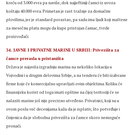
kreću od 3.000 evra pa naviše, dok najjeftiniji čamci iz uvoza
koštaju 40.000 evra. Primetan je rast tražnje za domaćim
plovilima, jer je standard porastao, pa sada ima ljudi koji maltene
za mesečnu platu mogu da kupe pristojan čamac, tvrde
proizvođači.
34. JAVNE I PRIVATNE MARINE U SRBIJI: Privezišta za
čamce prerasla u pristaništa
Država je najavila izgradnju marina na nekoliko lokacija u
Vojvodini i u drugim delovima Srbije, a na tenderu će biti izabrane
firme koje će komercijalno upravljati ovim objektima. Koliku će
finansijsku korist od toga imati opštine na čijoj teritoriji će se
nalaziti marine još nije precizno utvrđeno. Privatnici, koji su u
ovom poslu već decenijama kažu da je isplativ, što potvrđuje i
činjenica da je slobodna privezišta za čamce skoro nemoguće
pronaći.