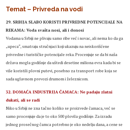
Temat – Privreda na vodi
29. SRBIJA SLABO KORISTI PRIVREDNE POTENCIJALE NA
REKAMA: Voda svašta nosi, ali i donosi
Vodama u Srbiji ne plivaju samo ribe već i novac, ali nema ko da ga
„upeca“, smatraju stručnjaci koji ukazuju na neiskorišćene
privredne i turističke potencijale reka. Procenjuje se da bi naša
država mogla godišnje da uštedi desetine miliona evra kada bi se
više koristili plovni putevi, posebno za transport robe koja se
sada uglavnom prevozi drumom i železnicom.
32. DOMAĆA INDUSTRIJA ČAMACA: Ne padaju zlatni
dukati, ali se radi
Niko u Srbiji ne zna tačno koliko se proizvede čamaca, već se
samo procenjuje da je to oko 500 plovila godišnje. Za izradu
jednog prosečnog čamca potrebno je oko nedelju dana, a cene se