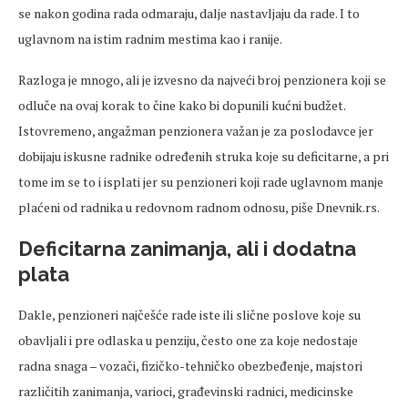
se nakon godina rada odmaraju, dalje nastavljaju da rade. I to
uglavnom na istim radnim mestima kao i ranije.
Razloga je mnogo, ali je izvesno da najveći broj penzionera koji se
odluče na ovaj korak to čine kako bi dopunili kućni budžet.
Istovremeno, angažman penzionera važan je za poslodavce jer
dobijaju iskusne radnike određenih struka koje su deficitarne, a pri
tome im se to i isplati jer su penzioneri koji rade uglavnom manje
plaćeni od radnika u redovnom radnom odnosu, piše Dnevnik.rs.
Deficitarna zanimanja, ali i dodatna
plata
Dakle, penzioneri najčešće rade iste ili slične poslove koje su
obavljali i pre odlaska u penziju, često one za koje nedostaje
radna snaga – vozači, fizičko-tehničko obezbeđenje, majstori
različitih zanimanja, varioci, građevinski radnici, medicinske