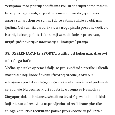
zemljama imao pristup sadržajima koji su dostupni samo malom
broju privilegovanih, ali je istovremeno umeo da „spontano“
zaigra sa narodom po selima i da se satima rukuje sa običnim
ljudima. Cela armija saradnika je za njega pisala posebne vodiče o
istoriji, kulturi, politici i ekonomiji zemalja koje je posećivao,
uključujući poverljive informacije i „škakljiva“ pitanja.
58. OZELENJAVANJE SPORTA: Patike od kukuruza, dresovi
od taloga kafe
Većina sportske opreme i dalje se proizvodi od sintetike i sličnih
materijala koji škode čoveku i životnoj sredini, a oko 85%
istrošene sportske odeće, obuće i rekvizita završi na otpadima ili
se spaljuje. Najveći recikleri sportske opreme su Nemačka i
Singapur, dok su Britanci „izbacili na tržište“ prvi fudbalski klub
koji je igrao u dresovima napravljenim od reciklirane plastike i
taloga kafe. Prve reciklirane patike proizvedene su još 1994. a