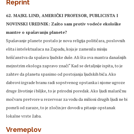
Reprint
62. MAJKL LIND, AMERIČKI PROFESOR, PUBLICISTA I
NOVINSKI UREDNIK: Zašto sam protiv vodeće ekološke
mantre o spašavanju planete?
Spašavanje planete postalo je nova religija političara, poslovnih
elita i intelektualaca na Zapadu, koja je zamenila misiju
hrišćanstva da spašava ljudske duše. Ali šta ova mantra današnjih
mejnstrim ekologa zapravo znači“ Kad se detaljnije ispita, to je
zahtev da planetu spasimo od postojanja ljudskih bića. Ako
dabrovi izgrade branu radi sopstvenog opstanka i njome ugroze
druge životinje i biljke, to je prirodni poredak. Ako ljudi malaričnu
močvaru pretvore u rezervoar za vodu da milioni drugih ljudi ne bi
pomrli od zaraze, to je zločin jer dovodi u pitanje opstanak
lokalne vrste žaba.
Vremeplov