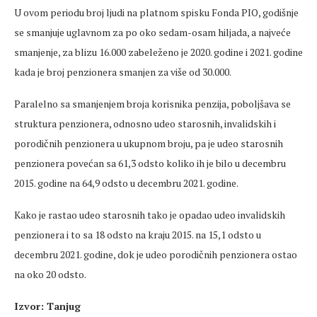
U ovom periodu broj ljudi na platnom spisku Fonda PIO, godišnje
se smanjuje uglavnom za po oko sedam-osam hiljada, a najveće
smanjenje, za blizu 16.000 zabeleženo je 2020. godine i 2021. godine
kada je broj penzionera smanjen za više od 30.000.
Paralelno sa smanjenjem broja korisnika penzija, poboljšava se
struktura penzionera, odnosno udeo starosnih, invalidskih i
porodičnih penzionera u ukupnom broju, pa je udeo starosnih
penzionera povećan sa 61,3 odsto koliko ih je bilo u decembru
2015. godine na 64,9 odsto u decembru 2021. godine.
Kako je rastao udeo starosnih tako je opadao udeo invalidskih
penzionera i to sa 18 odsto na kraju 2015. na 15,1 odsto u
decembru 2021. godine, dok je udeo porodičnih penzionera ostao
na oko 20 odsto.
Izvor: Tanjug