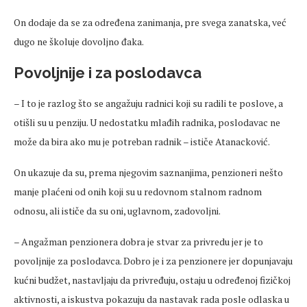
On dodaje da se za određena zanimanja, pre svega zanatska, već
dugo ne školuje dovoljno đaka.
Povoljnije i za poslodavca
– I to je razlog što se angažuju radnici koji su radili te poslove, a
otišli su u penziju. U nedostatku mlađih radnika, poslodavac ne
može da bira ako mu je potreban radnik – ističe Atanacković.
On ukazuje da su, prema njegovim saznanjima, penzioneri nešto
manje plaćeni od onih koji su u redovnom stalnom radnom
odnosu, ali ističe da su oni, uglavnom, zadovoljni.
– Angažman penzionera dobra je stvar za privredu jer je to
povoljnije za poslodavca. Dobro je i za penzionere jer dopunjavaju
kućni budžet, nastavljaju da privređuju, ostaju u određenoj fizičkoj
aktivnosti, a iskustva pokazuju da nastavak rada posle odlaska u