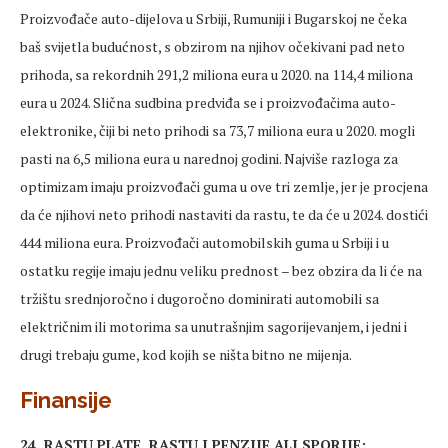
Proizvođače auto-dijelova u Srbiji, Rumuniji i Bugarskoj ne čeka
baš svijetla budućnost, s obzirom na njihov očekivani pad neto
prihoda, sa rekordnih 291,2 miliona eura u 2020. na 114,4 miliona
eura u 2024. Slična sudbina predviđa se i proizvođačima auto-
elektronike, čiji bi neto prihodi sa 73,7 miliona eura u 2020. mogli
pasti na 6,5 miliona eura u narednoj godini. Najviše razloga za
optimizam imaju proizvođači guma u ove tri zemlje, jer je procjena
da će njihovi neto prihodi nastaviti da rastu, te da će u 2024. dostići
444 miliona eura. Proizvođači automobilskih guma u Srbiji i u
ostatku regije imaju jednu veliku prednost – bez obzira da li će na
tržištu srednjoročno i dugoročno dominirati automobili sa
električnim ili motorima sa unutrašnjim sagorijevanjem, i jedni i
drugi trebaju gume, kod kojih se ništa bitno ne mijenja.
Finansije
24. RASTU PLATE, RASTU I PENZIJE ALI SPORIJE: