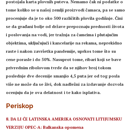
postojala karta plovnih puteva. Nemamo čak ni podatke o
tome koliko se u našoj zemlji proizvodi čamaca, pa se samo
procenjuje da je to oko 500 različitih plovila godišnje. Čini
se da građani bolje od države prepoznaju prednosti života
i poslovanja na vodi, jer tražnja za čamcima i plutajućim
objektima, uključujući i kancelarije na rekama, neprekidno
raste i nakon završetka pandemije, uprkos tome što su
cene porasle i do 50%. Nasuprot tome, ribari koji se bave
privrednim ribolovom tvrde da se njihov broj tokom
poslednje dve decenije smanjio 4,5 puta jer od tog posla
više ne može da se živi, dok nadležni za izdavanje dozvola
ocenjuju da je ova delatnost i te kako isplativa.
Periskop
8. DA LI ĆE LATINSKA AMERIKA OSNOVATI LITIJUMSKU
VERZIJU OPEC-A: Balkanska opomena