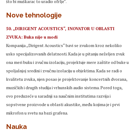
što bi muškarac to uradio ofrlje“.
Nove tehnologije
50. „DIRIGENT ACOUSTICS“, INOVATOR U OBLASTI
ZVUKA: Buka nije u modi
Kompanija „Dirigent Acoustics“ bavi se zvukom kroz nekoliko
usko specijalizovanih delatnosti. Kada je u pitanju neželjen zvuk
ona meri buku i zvučnu izolaciju, projektuje mere zaštite od buke u
spoljašnjoj sredini i zvučnu izolaciju u objektima. Kada se radi o
kvalitetu zvuka, njen posao je projektovanje koncertnih dvorana,
muzičkih i drugih studija i vrhunskih audio sistema. Pored toga,
ovo preduzeće u saradnji sa naučnim institutima razvija i
sopstvene proizvode u oblasti akustike, među kojima je i prvi
mikrofon u svetu na bazi grafena.
Nauka