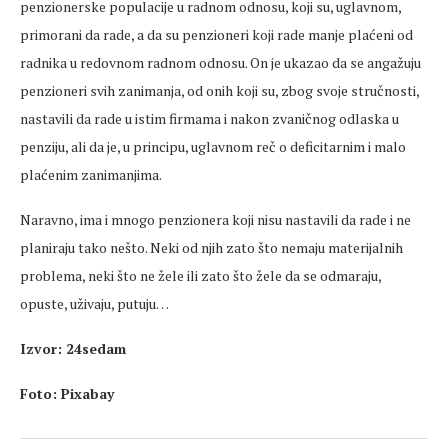
penzionerske populacije u radnom odnosu, koji su, uglavnom,
primorani da rade, a da su penzioneri koji rade manje plaćeni od
radnika u redovnom radnom odnosu. On je ukazao da se angažuju
penzioneri svih zanimanja, od onih koji su, zbog svoje stručnosti,
nastavili da rade u istim firmama i nakon zvaničnog odlaska u
penziju, ali da je, u principu, uglavnom reč o deficitarnim i malo
plaćenim zanimanjima.
Naravno, ima i mnogo penzionera koji nisu nastavili da rade i ne
planiraju tako nešto. Neki od njih zato što nemaju materijalnih
problema, neki što ne žele ili zato što žele da se odmaraju,
opuste, uživaju, putuju…
Izvor: 24sedam
Foto: Pixabay