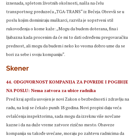
iznenada, spletom životnih okolnosti, našla na čelu
transportnog preduzeća „TGA-TRANS“ iz Bečeja. Obrevši se u
poslu kojim dominiraju muškarci, razvila je sopstveni stil
rukovođenja o kome kaže: „Mogu da budem doterana, fina i
ljubazna kada procenim da će mi to dati određenu pregovaračku
prednost, ali mogu da budem i neko ko veoma dobro ume da se
bori za sebe i svoju kompaniju“.
Skener
44. ODGOVORNOST KOMPANIJA ZA POVREDE I POGIBIJE
NA POSLU: Nema zatvora za ubice radnika
Pred kraj aprila usvojen je novi Zakon o bezbednosti i zdravlju na
radu, na koji se čekalo punih 18 godina. Novi propisi daju veća
ovlašćenja inspektorima, sada mogu da izreknu više novčane
kazne i da na duže vreme zatvore rizično mesto. Obaveze
kompanija su takođe uvećane, moraju po zahtevu radnicima da