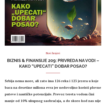
Novi brojevi
BIZNIS & FINANSIJE 209: PRIVREDA NA VODI –
KAKO “UPECATI” DOBAR POSAO?
Srbija nema more, ali zato ima 126 reka i 123 jezera u koje
baca na desetine miliona evra jer nedovoljno koristi plovne
puteve i nautičke potencijale. Prevoz tereta vodom čini
manje od 10% ukupnog saobraćaja, a do skoro kod nas nije