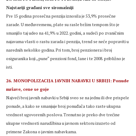
Najstariji građani sve siromašniji
Pre 15 godina prosečna penzija iznosila je 53,9% prosečne
zarade. U međuvremenu, plate su rasle bržim tempom što je
smanjilo taj udeo na 41,9% u 2022. godini, a sudeći po zvaničnim
najavama vlasti o rastu zarada i penzija, trend se neće popraviti u
narednih nekoliko godina. Pri tom, broj penzionera i broj
osiguranika koji „pune“ penzioni fond, lane i te 2008. približno je
isti.
26. MONOPOLIZACIJA JAVNIH NABAVKI U SRBIJI: Ponude
mršave, cene se goje
Najveći broj javnih nabavki u Srbiji sveo se na jednu ili dve prispele
ponude, a kako se smanjuje broj ponuđača tako raste ukupna
vrednost ugovorenih poslova. Trenutno je preko dve trećine
ukupne vrednosti narudžbina u javnom sektoru izuzeto od
primene Zakona o javnim nabavkama.