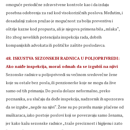
omoguće periodične zdravstvene kontrole kao i da izdaju
posebna odobrenja za rad kod visokorizičnih poslova. Međutim, i
dosadašnji zakon pružao je mogućnost za bolju preventivu i
oštrije kazne kod propusta, ali je njegova primena bila „mlaka“,
što zbog nevelikih potencijala inspekcija rada, dobrih
kompanijskih advokata ili političke zaštite poslodavca.
48. ISKUSTVA SEZONSKIH RADNICA U POLJOPRIVREDI:
Ako naiđe inspekcija, moraš odmah da se izgubiš na njivi
Sezonske radnice u poljoprivredi su većinom sredovečne žene
koje su ostale bez posla, ili penzionerke koje ne mogu da žive
samo od tih primanja. Do posla dolaze neformalno, preko
poznanika, a u slučaju da dođe inspekcija, nadzornik ih upozorava
da se izgube „negde na njivi“. Žene su po pravilu manje plaćene od
muškaraca, iako postoje poslovi koji se poveravaju samo ženama,
jer kako kažu sezonske radnice „traže preciznost i higijenu i zato