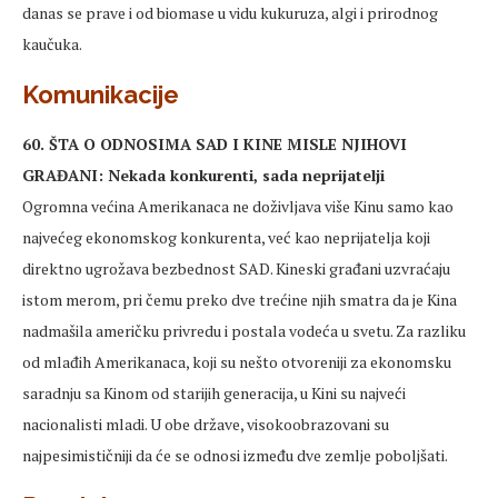
danas se prave i od biomase u vidu kukuruza, algi i prirodnog
kaučuka.
Komunikacije
60. ŠTA O ODNOSIMA SAD I KINE MISLE NJIHOVI
GRAĐANI: Nekada konkurenti, sada neprijatelji
Ogromna većina Amerikanaca ne doživljava više Kinu samo kao
najvećeg ekonomskog konkurenta, već kao neprijatelja koji
direktno ugrožava bezbednost SAD. Kineski građani uzvraćaju
istom merom, pri čemu preko dve trećine njih smatra da je Kina
nadmašila američku privredu i postala vodeća u svetu. Za razliku
od mlađih Amerikanaca, koji su nešto otvoreniji za ekonomsku
saradnju sa Kinom od starijih generacija, u Kini su najveći
nacionalisti mladi. U obe države, visokoobrazovani su
najpesimističniji da će se odnosi između dve zemlje poboljšati.