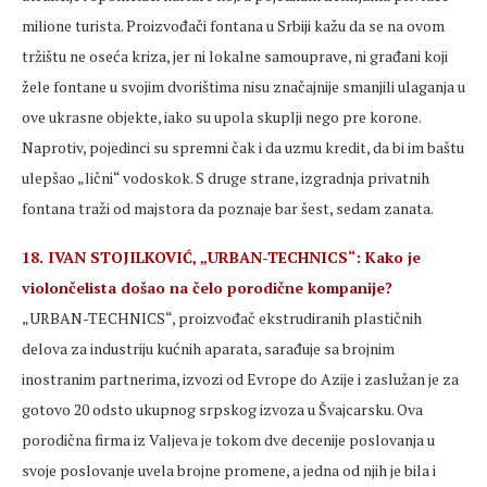
milione turista. Proizvođači fontana u Srbiji kažu da se na ovom
tržištu ne oseća kriza, jer ni lokalne samouprave, ni građani koji
žele fontane u svojim dvorištima nisu značajnije smanjili ulaganja u
ove ukrasne objekte, iako su upola skuplji nego pre korone.
Naprotiv, pojedinci su spremni čak i da uzmu kredit, da bi im baštu
ulepšao „lični“ vodoskok. S druge strane, izgradnja privatnih
fontana traži od majstora da poznaje bar šest, sedam zanata.
18. IVAN STOJILKOVIĆ, „URBAN-TECHNICS“: Kako je
violončelista došao na čelo porodične kompanije?
„URBAN-TECHNICS“, proizvođač ekstrudiranih plastičnih
delova za industriju kućnih aparata, sarađuje sa brojnim
inostranim partnerima, izvozi od Evrope do Azije i zaslužan je za
gotovo 20 odsto ukupnog srpskog izvoza u Švajcarsku. Ova
porodična firma iz Valjeva je tokom dve decenije poslovanja u
svoje poslovanje uvela brojne promene, a jedna od njih je bila i