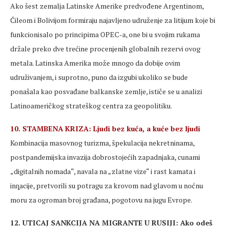
Ako šest zemalja Latinske Amerike predvođene Argentinom,
Čileom i Bolivijom formiraju najavljeno udruženje za litijum koje bi
funkcionisalo po principima OPEC-a, one bi u svojim rukama
držale preko dve trećine procenjenih globalnih rezervi ovog
metala. Latinska Amerika može mnogo da dobije ovim
udruživanjem, i suprotno, puno da izgubi ukoliko se bude
ponašala kao posvađane balkanske zemlje, ističe se u analizi
Latinoameričkog strateškog centra za geopolitiku.
10. STAMBENA KRIZA: Ljudi bez kuća, a kuće bez ljudi
Kombinacija masovnog turizma, špekulacija nekretninama,
postpandemijska invazija dobrostojećih zapadnjaka, cunami
„digitalnih nomada“, navala na „zlatne vize“ i rast kamata i
inȵacije, pretvorili su potragu za krovom nad glavom u noćnu
moru za ogroman broj građana, pogotovu na jugu Evrope.
12. UTICAJ SANKCIJA NA MIGRANTE U RUSIJI: Ako odeš