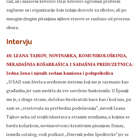
rad, ali i masovni krivolov. Da je krivolov ogroman problem
saglasne su i organizacije koje izdaju dozvole za ribolov, ali po
mnogim drugim pitanjima njihovi stavovi se razilaze od procena
ribara.
Intervju
40. LEANA TAJKOV, NOVINARKA, KOMUNIKOLOŠKINJA,
NEKADAŠNJA KOŠARKAŠICA I SADAŠNJA PREDUZETNICA:
Jedna žena i njenih sedam kamiona i poluprikolica
„U SAD sam živela u uređenom sistemu koji me je razmazio kao
građanku, jer sam navikla da sve savršeno funkcioniše. U Španiji
me je, s druge strane, dočekao birokratski haos kao i kod nas, pa
sam se „resetovala na prethodna podešavanja“, navodi Leana
Tajkov neka od svojih iskustava u stranim zemljama, u kojima se
bavila košarkom, novinarstvom i kreativnim pisanjem. Danas,
između ostalog, vodi podkast „Dnevnik jedne špediterke“ jer se