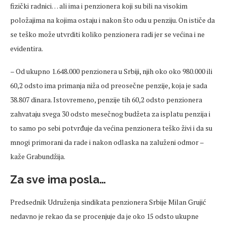
fizički radnici… ali ima i penzionera koji su bili na visokim
položajima na kojima ostaju i nakon što odu u penziju. On ističe da
se teško može utvrditi koliko penzionera radi jer se većina i ne
evidentira.
– Od ukupno 1.648.000 penzionera u Srbiji, njih oko oko 980.000 ili
60,2 odsto ima primanja niža od preosečne penzije, koja je sada
38.807 dinara. Istovremeno, penzije tih 60,2 odsto penzionera
zahvataju svega 30 odsto mesečnog budžeta za isplatu penzija i
to samo po sebi potvrđuje da većina penzionera teško živi i da su
mnogi primorani da rade i nakon odlaska na zaluženi odmor –
kaže Grabundžija.
Za sve ima posla…
Predsednik Udruženja sindikata penzionera Srbije Milan Grujić
nedavno je rekao da se procenjuje da je oko 15 odsto ukupne