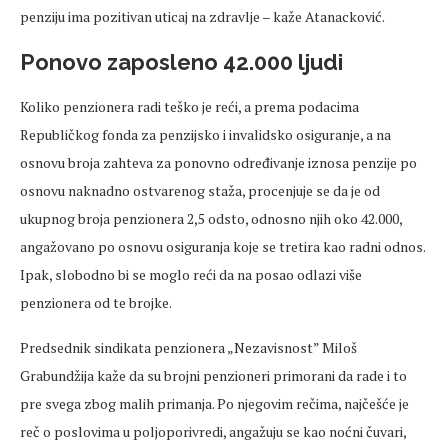
penziju ima pozitivan uticaj na zdravlje – kaže Atanacković.
Ponovo zaposleno 42.000 ljudi
Koliko penzionera radi teško je reći, a prema podacima
Republičkog fonda za penzijsko i invalidsko osiguranje, a na
osnovu broja zahteva za ponovno određivanje iznosa penzije po
osnovu naknadno ostvarenog staža, procenjuje se da je od
ukupnog broja penzionera 2,5 odsto, odnosno njih oko 42.000,
angažovano po osnovu osiguranja koje se tretira kao radni odnos.
Ipak, slobodno bi se moglo reći da na posao odlazi više
penzionera od te brojke.
Predsednik sindikata penzionera „Nezavisnost” Miloš
Grabundžija kaže da su brojni penzioneri primorani da rade i to
pre svega zbog malih primanja. Po njegovim rečima, najčešće je
reč o poslovima u poljoporivredi, angažuju se kao noćni čuvari,