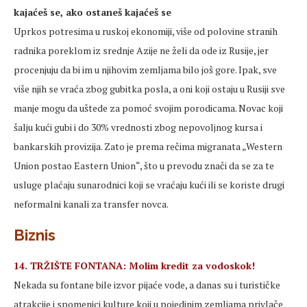
kajaćeš se, ako ostaneš kajaćeš se
Uprkos potresima u ruskoj ekonomiji, više od polovine stranih
radnika poreklom iz srednje Azije ne želi da ode iz Rusije, jer
procenjuju da bi im u njihovim zemljama bilo još gore. Ipak, sve
više njih se vraća zbog gubitka posla, a oni koji ostaju u Rusiji sve
manje mogu da uštede za pomoć svojim porodicama. Novac koji
šalju kući gubi i do 30% vrednosti zbog nepovoljnog kursa i
bankarskih provizija. Zato je prema rečima migranata „Western
Union postao Eastern Union“, što u prevodu znači da se za te
usluge plaćaju sunarodnici koji se vraćaju kući ili se koriste drugi
neformalni kanali za transfer novca.
Biznis
14. TRŽIŠTE FONTANA: Molim kredit za vodoskok!
Nekada su fontane bile izvor pijaće vode, a danas su i turističke
atrakcije i spomenici kulture koji u pojedinim zemljama privlače