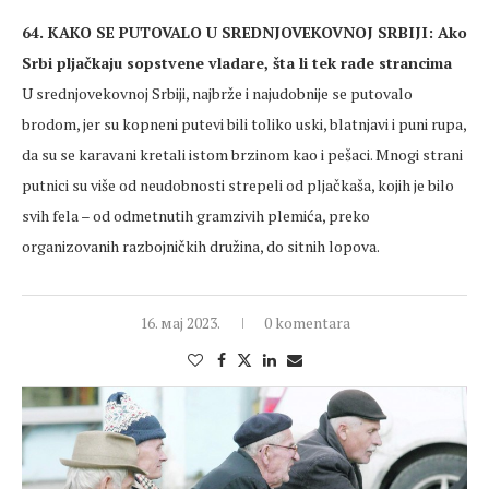
64. KAKO SE PUTOVALO U SREDNJOVEKOVNOJ SRBIJI: Ako
Srbi pljačkaju sopstvene vladare, šta li tek rade strancima
U srednjovekovnoj Srbiji, najbrže i najudobnije se putovalo
brodom, jer su kopneni putevi bili toliko uski, blatnjavi i puni rupa,
da su se karavani kretali istom brzinom kao i pešaci. Mnogi strani
putnici su više od neudobnosti strepeli od pljačkaša, kojih je bilo
svih fela – od odmetnutih gramzivih plemića, preko
organizovanih razbojničkih družina, do sitnih lopova.
16. мај 2023.
0 komentara