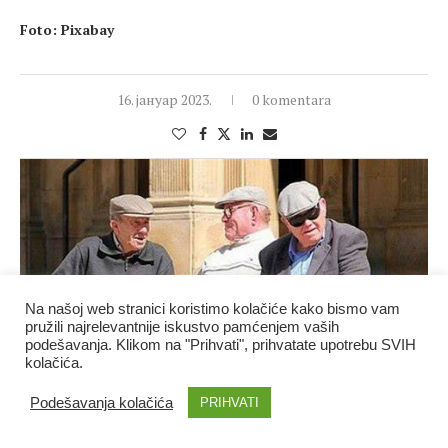
Foto: Pixabay
16. јануар 2023.
0 komentara
Na našoj web stranici koristimo kolačiće kako bismo vam
pružili najrelevantnije iskustvo pamćenjem vaših
podešavanja. Klikom na "Prihvati", prihvatate upotrebu SVIH
kolačića.
Podešavanja kolačića
PRIHVATI