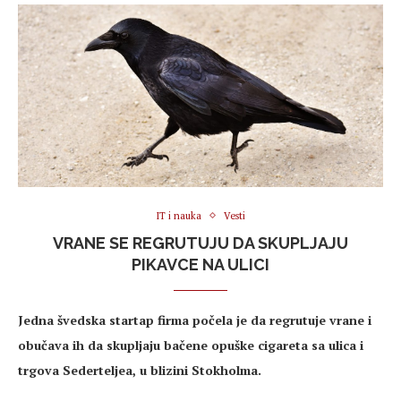
IT i nauka
Vesti
VRANE SE REGRUTUJU DA SKUPLJAJU
PIKAVCE NA ULICI
Jedna švedska startap firma počela je da regrutuje vrane i
obučava ih da skupljaju bačene opuške cigareta sa ulica i
trgova Sederteljea, u blizini Stokholma.