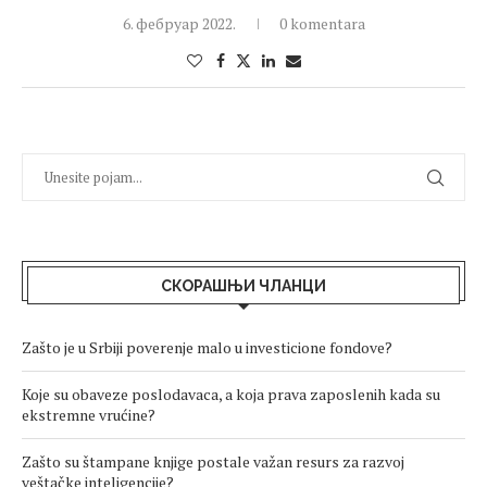
6. фебруар 2022.
0 komentara
СКОРАШЊИ ЧЛАНЦИ
Zašto je u Srbiji poverenje malo u investicione fondove?
Koje su obaveze poslodavaca, a koja prava zaposlenih kada su
ekstremne vrućine?
Zašto su štampane knjige postale važan resurs za razvoj
veštačke inteligencije?