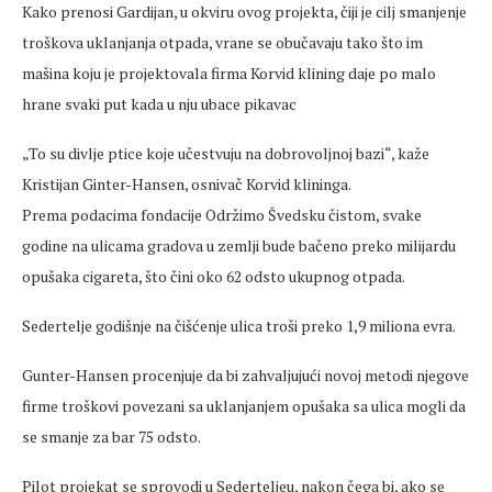
Kako prenosi Gardijan, u okviru ovog projekta, čiji je cilj smanjenje
troškova uklanjanja otpada, vrane se obučavaju tako što im
mašina koju je projektovala firma Korvid klining daje po malo
hrane svaki put kada u nju ubace pikavac
„To su divlje ptice koje učestvuju na dobrovoljnoj bazi“, kaže
Kristijan Ginter-Hansen, osnivač Korvid klininga.
Prema podacima fondacije Održimo Švedsku čistom, svake
godine na ulicama gradova u zemlji bude bačeno preko milijardu
opušaka cigareta, što čini oko 62 odsto ukupnog otpada.
Sedertelje godišnje na čišćenje ulica troši preko 1,9 miliona evra.
Gunter-Hansen procenjuje da bi zahvaljujući novoj metodi njegove
firme troškovi povezani sa uklanjanjem opušaka sa ulica mogli da
se smanje za bar 75 odsto.
Pilot projekat se sprovodi u Sederteljeu, nakon čega bi, ako se