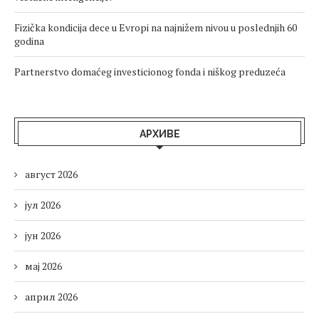
Fizička kondicija dece u Evropi na najnižem nivou u poslednjih 60
godina
Partnerstvo domaćeg investicionog fonda i niškog preduzeća
АРХИВЕ
август 2026
јул 2026
јун 2026
мај 2026
април 2026