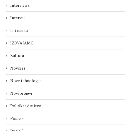
Interviews
Intervjui
IT i nauka
IZDVAJAMO
Kultura
Novci.rs
Nove tehnologije
Novi brojevi
Politika i društvo
Posle 5
Posle 5