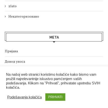
zlato
Некатегоризовано
МЕТА
Пријава
Довод уноса
Довод коментара
Na našoj web stranici koristimo kolačiće kako bismo vam
pružili najrelevantnije iskustvo pamćenjem vaših
sr.WordPress.org
podešavanja. Klikom na "Prihvati", prihvatate upotrebu SVIH
kolačića.
Podešavanja kolačića
PRIHVATI