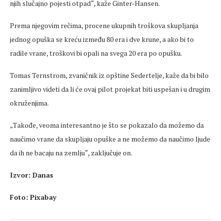
njih slučajno pojesti otpad“, kaže Ginter-Hansen.
Prema njegovim rečima, procene ukupnih troškova skupljanja
jednog opuška se kreću između 80 era i dve krune, a ako bi to
radile vrane, troškovi bi opali na svega 20 era po opušku.
Tomas Ternstrom, zvaničnik iz opštine Sedertelje, kaže da bi bilo
zanimljivo videti da li će ovaj pilot projekat biti uspešan i u drugim
okruženjima.
„Takođe, veoma interesantno je što se pokazalo da možemo da
naučimo vrane da skupljaju opuške a ne možemo da naučimo ljude
da ih ne bacaju na zemlju“, zaključuje on.
Izvor: Danas
Foto: Pixabay