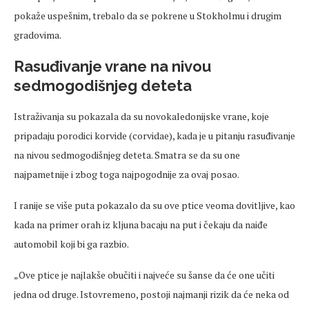
pokaže uspešnim, trebalo da se pokrene u Stokholmu i drugim
gradovima.
Rasuđivanje vrane na nivou
sedmogodišnjeg deteta
Istraživanja su pokazala da su novokaledonijske vrane, koje
pripadaju porodici korvide (corvidae), kada je u pitanju rasuđivanje
na nivou sedmogodišnjeg deteta. Smatra se da su one
najpametnije i zbog toga najpogodnije za ovaj posao.
I ranije se više puta pokazalo da su ove ptice veoma dovitljive, kao
kada na primer orah iz kljuna bacaju na put i čekaju da naiđe
automobil koji bi ga razbio.
„Ove ptice je najlakše obučiti i najveće su šanse da će one učiti
jedna od druge. Istovremeno, postoji najmanji rizik da će neka od