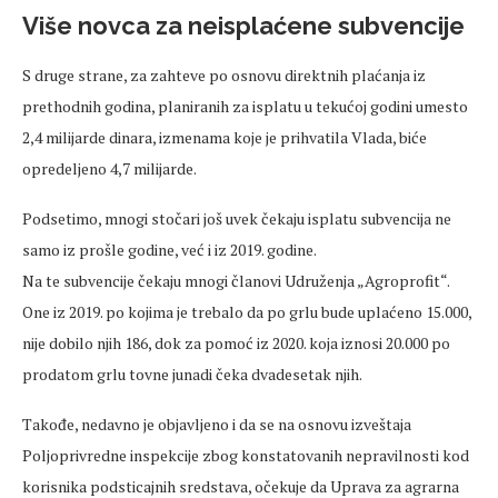
Više novca za neisplaćene subvencije
S druge strane, za zahteve po osnovu direktnih plaćanja iz
prethodnih godina, planiranih za isplatu u tekućoj godini umesto
2,4 milijarde dinara, izmenama koje je prihvatila Vlada, biće
opredeljeno 4,7 milijarde.
Podsetimo, mnogi stočari još uvek čekaju isplatu subvencija ne
samo iz prošle godine, već i iz 2019. godine.
Na te subvencije čekaju mnogi članovi Udruženja „Agroprofit“.
One iz 2019. po kojima je trebalo da po grlu bude uplaćeno 15.000,
nije dobilo njih 186, dok za pomoć iz 2020. koja iznosi 20.000 po
prodatom grlu tovne junadi čeka dvadesetak njih.
Takođe, nedavno je objavljeno i da se na osnovu izveštaja
Poljoprivredne inspekcije zbog konstatovanih nepravilnosti kod
korisnika podsticajnih sredstava, očekuje da Uprava za agrarna