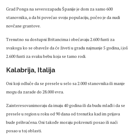
Grad Ponga na severozapadu Španije je dom za samo 600
stanovnika, a da bi povećao svoju populaciju, počeo je da nudi
novčane grantove.
Trenutno su dostupni Britancima i obećavaju 2.600 funti za
svakoga ko se obaveže da će živeti u gradu najmanje 5 godina, i još
2.600 funti za svaku bebu koja se tamo rodi.
Kalabrija, Italija
Oni koji odluče da se presele u selo sa 2.000 stanovnika ili manje
mogu da zarade do 28.000 evra.
Zainteresovanimoraju da imaju 40 godina ili da budu mlađi i da se
presele u region u roku od 90 dana od trenutka kad im prijava
bude prihvaćena. Oni takođe moraju pokrenuti posao ili naći
posao u toj oblasti.