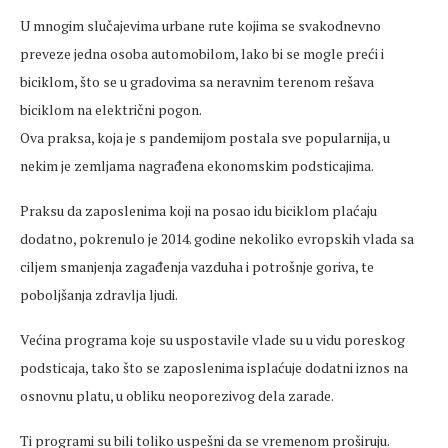
U mnogim slučajevima urbane rute kojima se svakodnevno
preveze jedna osoba automobilom, lako bi se mogle preći i
biciklom, što se u gradovima sa neravnim terenom rešava
biciklom na električni pogon.
Ova praksa, koja je s pandemijom postala sve popularnija, u
nekim je zemljama nagrađena ekonomskim podsticajima.
Praksu da zaposlenima koji na posao idu biciklom plaćaju
dodatno, pokrenulo je 2014. godine nekoliko evropskih vlada sa
ciljem smanjenja zagađenja vazduha i potrošnje goriva, te
poboljšanja zdravlja ljudi.
Većina programa koje su uspostavile vlade su u vidu poreskog
podsticaja, tako što se zaposlenima isplaćuje dodatni iznos na
osnovnu platu, u obliku neoporezivog dela zarade.
Ti programi su bili toliko uspešni da se vremenom proširuju.