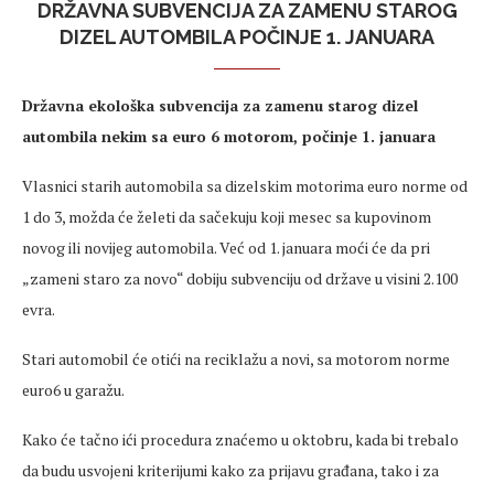
DRŽAVNA SUBVENCIJA ZA ZAMENU STAROG
DIZEL AUTOMBILA POČINJE 1. JANUARA
Državna ekološka subvencija za zamenu starog dizel
autombila nekim sa euro 6 motorom, počinje 1. januara
Vlasnici starih automobila sa dizelskim motorima euro norme od
1 do 3, možda će želeti da sačekuju koji mesec sa kupovinom
novog ili novijeg automobila. Već od 1. januara moći će da pri
„zameni staro za novo“ dobiju subvenciju od države u visini 2.100
evra.
Stari automobil će otići na reciklažu a novi, sa motorom norme
euro6 u garažu.
Kako će tačno ići procedura znaćemo u oktobru, kada bi trebalo
da budu usvojeni kriterijumi kako za prijavu građana, tako i za