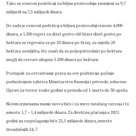
Tako su osnovni podsticaji za biljnu proizvodnju smanjeni sa 9,7
milijardi na 7,5 milijardi dinara.
Do sada je osnovni podsticaj u biljnoj proizvodnji iznosio 4.000
dinara, a 1.200 regres za dizel gorivo (60 litara dizel goriva po
hektaru se regresira sa po 20 dinara po litru), za najviše 20
hektara zemljišta, što znači da su poljoprivrednici po hektaru
mogli da ostvare ukupno 5.200 dinara po hektaru.
Postupak za ostvarivanje prava na ove podsticaje počinje
podnošenjem zahteva Ministarstvu finansija i privrede, odnosno
Upravi za trezor svake godine u periodu od 1. marta do 30. aprila.
Novim izmenama manje novca biće i za mere ruralnog razvoja i to
umesto 1,7 – 1,4 milijarde dinara. Za direktna plaćanja u 2021.
godini na raspolaganju biće 22,5 milijarde dinara, umesto
dosadašnjih 24, 7.