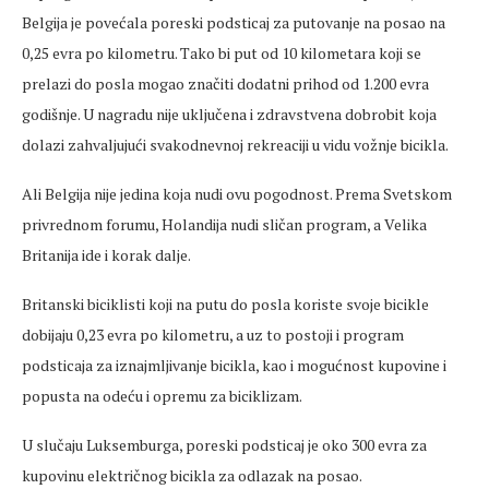
Belgija je povećala poreski podsticaj za putovanje na posao na
0,25 evra po kilometru. Tako bi put od 10 kilometara koji se
prelazi do posla mogao značiti dodatni prihod od 1.200 evra
godišnje. U nagradu nije uključena i zdravstvena dobrobit koja
dolazi zahvaljujući svakodnevnoj rekreaciji u vidu vožnje bicikla.
Ali Belgija nije jedina koja nudi ovu pogodnost. Prema Svetskom
privrednom forumu, Holandija nudi sličan program, a Velika
Britanija ide i korak dalje.
Britanski biciklisti koji na putu do posla koriste svoje bicikle
dobijaju 0,23 evra po kilometru, a uz to postoji i program
podsticaja za iznajmljivanje bicikla, kao i mogućnost kupovine i
popusta na odeću i opremu za biciklizam.
U slučaju Luksemburga, poreski podsticaj je oko 300 evra za
kupovinu električnog bicikla za odlazak na posao.