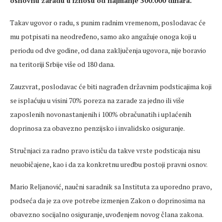
osnovnu zaradu u iznosu od najmanje 300.000 dinara.
Takav ugovor o radu, s punim radnim vremenom, poslodavac će
mu potpisati na neodređeno, samo ako angažuje onoga koji u
periodu od dve godine, od dana zaključenja ugovora, nije boravio
na teritoriji Srbije više od 180 dana.
Zauzvrat, poslodavac će biti nagrađen državnim podsticajima koji
se isplaćuju u visini 70% poreza na zarade za jedno ili više
zaposlenih novonastanjenih i 100% obračunatih i uplaćenih
doprinosa za obavezno penzijsko i invalidsko osiguranje.
Stručnjaci za radno pravo ističu da takve vrste podsticaja nisu
neuobičajene, kao i da za konkretnu uredbu postoji pravni osnov.
Mario Reljanović, naučni saradnik sa Instituta za uporedno pravo,
podseća da je za ove potrebe izmenjen Zakon o doprinosima na
obavezno socijalno osiguranje, uvođenjem novog člana zakona.