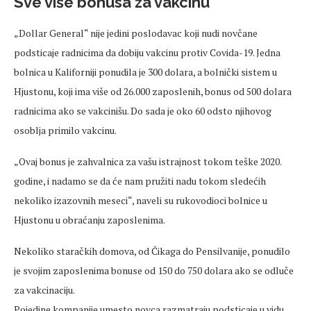
Sve više bonusa za vakcinu
„Dollar General“ nije jedini poslodavac koji nudi novčane
podsticaje radnicima da dobiju vakcinu protiv Covida-19. Jedna
bolnica u Kaliforniji ponudila je 300 dolara, a bolnički sistem u
Hjustonu, koji ima više od 26.000 zaposlenih, bonus od 500 dolara
radnicima ako se vakcinišu. Do sada je oko 60 odsto njihovog
osoblja primilo vakcinu.
„Ovaj bonus je zahvalnica za vašu istrajnost tokom teške 2020.
godine, i nadamo se da će nam pružiti nadu tokom sledećih
nekoliko izazovnih meseci“, naveli su rukovodioci bolnice u
Hjustonu u obraćanju zaposlenima.
Nekoliko staračkih domova, od Čikaga do Pensilvanije, ponudilo
je svojim zaposlenima bonuse od 150 do 750 dolara ako se odluče
za vakcinaciju.
Pojedine kompanije umesto novca razmatraju podsticaje u vidu