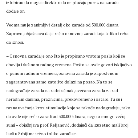
izlobirao da mogu i direktori da ne plaćaju porez na zaradu –
dodaje on.
Veoma mu je zanimljiv i detalj oko zarade od 300.000 dinara.
Zapravo, objašnjava da je reč o osnovnoj zaradi koja toliko treba
da iznosi.
– Osnovna zarada je ono što je propisano vrstom posla koji se
obavlja i dužinom radnog vremena. Pošto se ovde govori isključivo
o punom radnom vremenu, osnovna zarada je zaposlenom
zagarantovana samo zato što dolazi na posao. Na to se
nadograđuje zarada na radni učinak, uvećana zarada za rad
neradnim danima, praznicima, prekovremeno i ostalo. Tu su i
razna uvećanja kroz stimulacije koje se takođe nadograđuju, tako
da ovde nije reč o zaradi od 300.000 dinara, nego o mnogo većoj
sumi – objašnjava prof. Reljanović, dodajući da izuzetno mali broj
ljudi u Srbiji mesečno toliko zarađuje.