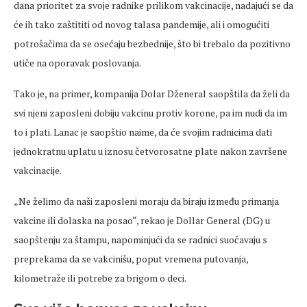
dana prioritet za svoje radnike prilikom vakcinacije, nadajući se da
će ih tako zaštititi od novog talasa pandemije, ali i omogućiti
potrošačima da se osećaju bezbednije, što bi trebalo da pozitivno
utiče na oporavak poslovanja.
Tako je, na primer, kompanija Dolar Dženeral saopštila da želi da
svi njeni zaposleni dobiju vakcinu protiv korone, pa im nudi da im
to i plati. Lanac je saopštio naime, da će svojim radnicima dati
jednokratnu uplatu u iznosu četvorosatne plate nakon završene
vakcinacije.
„Ne želimo da naši zaposleni moraju da biraju između primanja
vakcine ili dolaska na posao“, rekao je Dollar General (DG) u
saopštenju za štampu, napominjući da se radnici suočavaju s
preprekama da se vakcinišu, poput vremena putovanja,
kilometraže ili potrebe za brigom o deci.