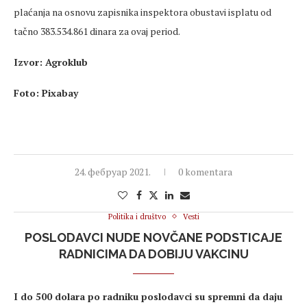
plaćanja na osnovu zapisnika inspektora obustavi isplatu od
tačno 383.534.861 dinara za ovaj period.
Izvor: Agroklub
Foto: Pixabay
24. фебруар 2021.
0 komentara
Politika i društvo
Vesti
POSLODAVCI NUDE NOVČANE PODSTICAJE
RADNICIMA DA DOBIJU VAKCINU
I do 500 dolara po radniku poslodavci su spremni da daju