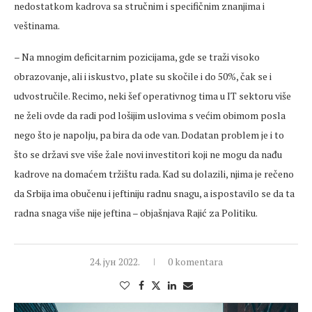
nedostatkom kadrova sa stručnim i specifičnim znanjima i
veštinama.
– Na mnogim deficitarnim pozicijama, gde se traži visoko
obrazovanje, ali i iskustvo, plate su skočile i do 50%, čak se i
udvostručile. Recimo, neki šef operativnog tima u IT sektoru više
ne želi ovde da radi pod lošijim uslovima s većim obimom posla
nego što je napolju, pa bira da ode van. Dodatan problem je i to
što se državi sve više žale novi investitori koji ne mogu da nađu
kadrove na domaćem tržištu rada. Kad su dolazili, njima je rečeno
da Srbija ima obučenu i jeftiniju radnu snagu, a ispostavilo se da ta
radna snaga više nije jeftina – objašnjava Rajić za Politiku.
24. јун 2022.
0 komentara