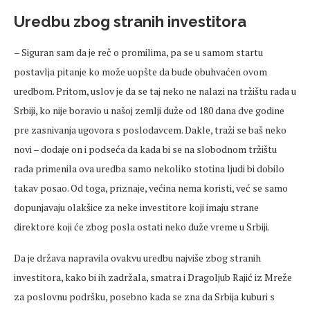
Uredbu zbog stranih investitora
– Siguran sam da je reč o promilima, pa se u samom startu
postavlja pitanje ko može uopšte da bude obuhvaćen ovom
uredbom. Pritom, uslov je da se taj neko ne nalazi na tržištu rada u
Srbiji, ko nije boravio u našoj zemlji duže od 180 dana dve godine
pre zasnivanja ugovora s poslodavcem. Dakle, traži se baš neko
novi – dodaje on i podseća da kada bi se na slobodnom tržištu
rada primenila ova uredba samo nekoliko stotina ljudi bi dobilo
takav posao. Od toga, priznaje, većina nema koristi, već se samo
dopunjavaju olakšice za neke investitore koji imaju strane
direktore koji će zbog posla ostati neko duže vreme u Srbiji.
Da je država napravila ovakvu uredbu najviše zbog stranih
investitora, kako bi ih zadržala, smatra i Dragoljub Rajić iz Mreže
za poslovnu podršku, posebno kada se zna da Srbija kuburi s