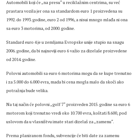
Automobili koji će „na presu“ u reciklažnim centrima, su već
prastara vozila jer ona sa standardom euro 1 proizvedena su
1992. do 1993. godine, euro 2 od 1996, a nisui mnogo mlađa ni ona
sa euro 3 motorima, od 2000. godine.
Standard euro 4 je u zemljama Evropske unije stupio na snagu
2006. godine, da bi najnoviji euro 6 važio za dizelaše proizvedene
od 2014. godine.
Polovni automobili sa euro 6 motorima mogu da se kupe trenutno
i za 5.000 do 6.000 evra, mada bi cena mogla malo da skoči ako
potražnja bude velika.
Na taj način će polovni „golf 7“ proizveden 2015. godine sa euro 6
motorom koji trenutno vredi oko 10.700 evra, koštati 8.600, pod
uslovom da u vlasništvu imate stari dizelaš za „zamenu“.
Prema planiranom fondu, subvencije će biti date za zamenu