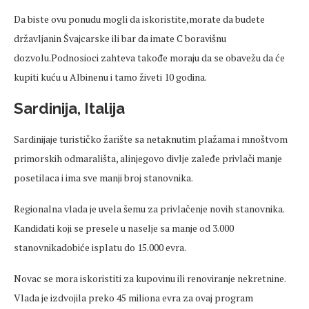
Da biste ovu ponudu mogli da iskoristite,morate da budete
državljanin Švajcarske ili bar da imate C boravišnu
dozvolu.Podnosioci zahteva takođe moraju da se obavežu da će
kupiti kuću u Albinenu i tamo živeti 10 godina.
Sardinija, Italija
Sardinijaje turističko žarište sa netaknutim plažama i mnoštvom
primorskih odmarališta, alinjegovo divlje zaleđe privlači manje
posetilaca i ima sve manji broj stanovnika.
Regionalna vlada je uvela šemu za privlačenje novih stanovnika.
Kandidati koji se presele u naselje sa manje od 3.000
stanovnikadobiće isplatu do 15.000 evra.
Novac se mora iskoristiti za kupovinu ili renoviranje nekretnine.
Vlada je izdvojila preko 45 miliona evra za ovaj program