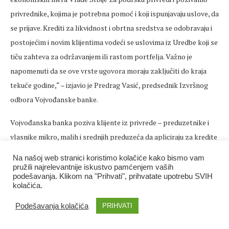
privrednike, kojima je potrebna pomoć i koji ispunjavaju uslove, da
se prijave. Krediti za likvidnost i obrtna sredstva se odobravaju i
postojećim i novim klijentima vodeći se uslovima iz Uredbe koji se
tiču zahteva za održavanjem ili rastom portfelja. Važno je
napomenuti da se ove vrste ugovora moraju zaključiti do kraja
tekuće godine,“ – izjavio je Predrag Vasić, predsednik Izvršnog
odbora Vojvođanske banke.
Vojvođanska banka poziva klijente iz privrede – preduzetnike i
vlasnike mikro, malih i srednjih preduzeća da apliciraju za kredite
u dinarima ili u evrima u maksimalnom iznosu od 3.000.000 evra.
Na našoj web stranici koristimo kolačiće kako bismo vam
Rok otplate kredita je 36 meseci, uz grejs period od devet do 12
pružili najrelevantnije iskustvo pamćenjem vaših
podešavanja. Klikom na "Prihvati", prihvatate upotrebu SVIH
meseci. Na raspolaganju su krediti za finansiranje likvidnosti i
kolačića.
obrtnih sredstava uz povoljnu kamatnu stopu.
Podešavanja kolačića
PRIHVATI
Paket mera podrške privredi Vlade Republike Srbije donet je u