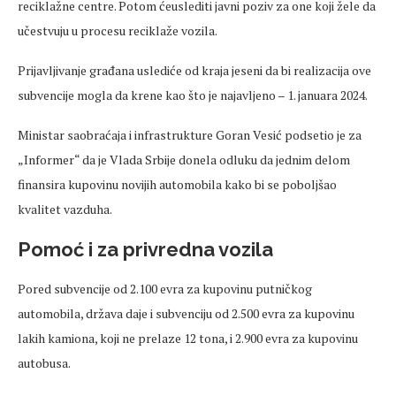
reciklažne centre. Potom ćeuslediti javni poziv za one koji žele da
učestvuju u procesu reciklaže vozila.
Prijavljivanje građana uslediće od kraja jeseni da bi realizacija ove
subvencije mogla da krene kao što je najavljeno – 1. januara 2024.
Ministar saobraćaja i infrastrukture Goran Vesić podsetio je za
„Informer“ da je Vlada Srbije donela odluku da jednim delom
finansira kupovinu novijih automobila kako bi se poboljšao
kvalitet vazduha.
Pomoć i za privredna vozila
Pored subvencije od 2.100 evra za kupovinu putničkog
automobila, država daje i subvenciju od 2.500 evra za kupovinu
lakih kamiona, koji ne prelaze 12 tona, i 2.900 evra za kupovinu
autobusa.