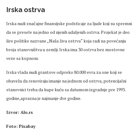
Irska ostrva
Irska nudi značajne finansijske podsticaje za ljude koji su spremni
da se presele na jedno od njenih udaljenih ostrva. Projekat je deo
šire politike nazvane „Naša živa ostrva“ koja radi na povećanju
broja stanovništva u zemlji. Irska ima 30 ostrva bez mostovne
veze sa kopnom.
Irska vlada nudi grantove odpreko 80.000 evra za one koji se
obavežu da renoviraju imanje na jednom od ostrva, potencijalni
stanovnici treba da kupe kuću sa datumom izgradnje pre 1993.
godine,aprazna je najmanje dve godine.
Izvor: Alo.rs
Foto: Pixabay