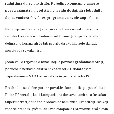
radnicima da se vakcinišu. Pojedine kompanije umesto
novca razmatraju podsticaje u vidu dodatnih slobodnih
dana, vaučera ili velnes programa za svoje zaposlene.
Najnovija vest je da će Japan uvesti obaveznu vakcinaciju za
radnike koje rade u određenim sektorima. Još nije do detalja
definisano kojima, ali će biti pravilo da ukoliko žele da rade,
moraju i da se vakcinišu.
Jedan veliki trgovinski lanac, koji je poznat i građanima u Srbiji,
ponudio je nedavno ekstra naknadu od 200 dolara svim
zaposlenima u SAD koji se vakcinišu protiv kovida-19.
Prethodno su slične poteze povukle i kompanije, poput Aldija i
Dolar Dženerala, kao i kompanije za dostavu namirnica Instakart.
Supermarketi, odnosno prodavnice namirnica, ugostitelji i svi koji
rade sa hranom i pićem, ali i aviokompanije i prevoznici traže ovih