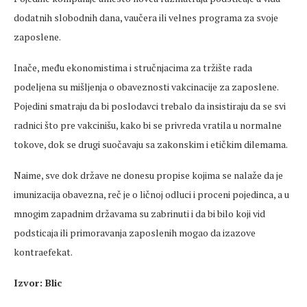
dodatnih slobodnih dana, vaučera ili velnes programa za svoje
zaposlene.
Inače, među ekonomistima i stručnjacima za tržište rada
podeljena su mišljenja o obaveznosti vakcinacije za zaposlene.
Pojedini smatraju da bi poslodavci trebalo da insistiraju da se svi
radnici što pre vakcinišu, kako bi se privreda vratila u normalne
tokove, dok se drugi suočavaju sa zakonskim i etičkim dilemama.
Naime, sve dok države ne donesu propise kojima se nalaže da je
imunizacija obavezna, reč je o ličnoj odluci i proceni pojedinca, a u
mnogim zapadnim državama su zabrinuti i da bi bilo koji vid
podsticaja ili primoravanja zaposlenih mogao da izazove
kontraefekat.
Izvor: Blic