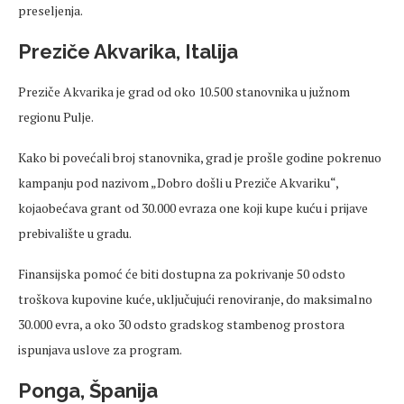
preseljenja.
Preziče Akvarika, Italija
Preziče Akvarika je grad od oko 10.500 stanovnika u južnom
regionu Pulje.
Kako bi povećali broj stanovnika, grad je prošle godine pokrenuo
kampanju pod nazivom „Dobro došli u Preziče Akvariku“,
kojaobećava grant od 30.000 evraza one koji kupe kuću i prijave
prebivalište u gradu.
Finansijska pomoć će biti dostupna za pokrivanje 50 odsto
troškova kupovine kuće, uključujući renoviranje, do maksimalno
30.000 evra, a oko 30 odsto gradskog stambenog prostora
ispunjava uslove za program.
Ponga, Španija