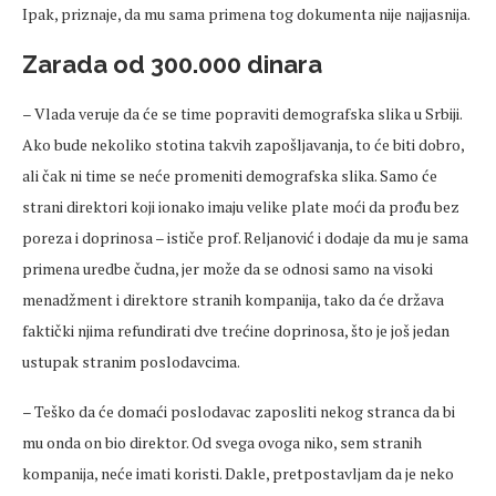
Ipak, priznaje, da mu sama primena tog dokumenta nije najjasnija.
Zarada od 300.000 dinara
– Vlada veruje da će se time popraviti demografska slika u Srbiji.
Ako bude nekoliko stotina takvih zapošljavanja, to će biti dobro,
ali čak ni time se neće promeniti demografska slika. Samo će
strani direktori koji ionako imaju velike plate moći da prođu bez
poreza i doprinosa – ističe prof. Reljanović i dodaje da mu je sama
primena uredbe čudna, jer može da se odnosi samo na visoki
menadžment i direktore stranih kompanija, tako da će država
faktički njima refundirati dve trećine doprinosa, što je još jedan
ustupak stranim poslodavcima.
– Teško da će domaći poslodavac zaposliti nekog stranca da bi
mu onda on bio direktor. Od svega ovoga niko, sem stranih
kompanija, neće imati koristi. Dakle, pretpostavljam da je neko