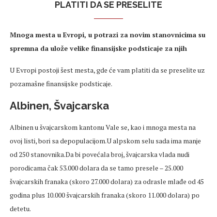
PLATITI DA SE PRESELITE
Mnoga mesta u Evropi, u potrazi za novim stanovnicima su
spremna da ulože velike finansijske podsticaje za njih
U Evropi postoji šest mesta, gde će vam platiti da se preselite uz
pozamašne finansijske podsticaje.
Albinen, Švajcarska
Albinen u švajcarskom kantonu Vale se, kao i mnoga mesta na
ovoj listi, bori sa depopulacijom.U alpskom selu sada ima manje
od 250 stanovnika.Da bi povećala broj, švajcarska vlada nudi
porodicama čak 53.000 dolara da se tamo presele – 25.000
švajcarskih franaka (skoro 27.000 dolara) za odrasle mlađe od 45
godina plus 10.000 švajcarskih franaka (skoro 11.000 dolara) po
detetu.