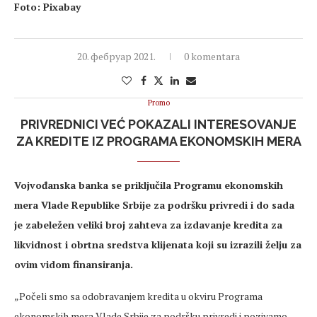
Foto: Pixabay
20. фебруар 2021.
0 komentara
Promo
PRIVREDNICI VEĆ POKAZALI INTERESOVANJE
ZA KREDITE IZ PROGRAMA EKONOMSKIH MERA
Vojvođanska banka se priključila Programu ekonomskih
mera Vlade Republike Srbije za podršku privredi i do sada
je zabeležen veliki broj zahteva za izdavanje kredita za
likvidnost i obrtna sredstva klijenata koji su izrazili želju za
ovim vidom finansiranja.
„Počeli smo sa odobravanjem kredita u okviru Programa
ekonomskih mera Vlade Srbije za podršku privredi i pozivamo