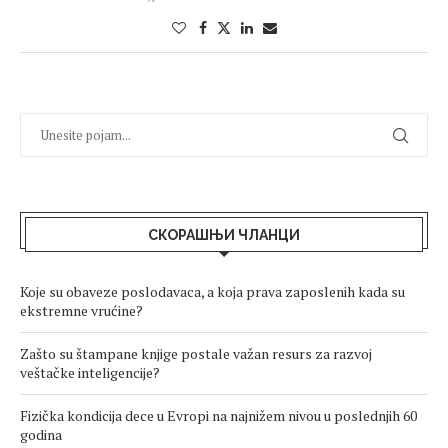
СКОРАШЊИ ЧЛАНЦИ
Koje su obaveze poslodavaca, a koja prava zaposlenih kada su
ekstremne vrućine?
Zašto su štampane knjige postale važan resurs za razvoj
veštačke inteligencije?
Fizička kondicija dece u Evropi na najnižem nivou u poslednjih 60
godina