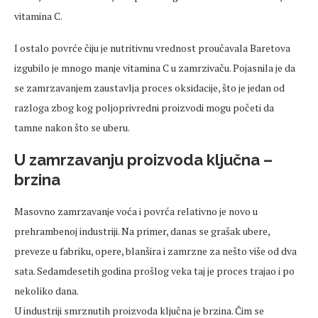
vitamina C.
I ostalo povrće čiju je nutritivnu vrednost proučavala Baretova
izgubilo je mnogo manje vitamina C u zamrzivaču. Pojasnila je da
se zamrzavanjem zaustavlja proces oksidacije, što je jedan od
razloga zbog kog poljoprivredni proizvodi mogu početi da
tamne nakon što se uberu.
U zamrzavanju proizvoda ključna –
brzina
Masovno zamrzavanje voća i povrća relativno je novo u
prehrambenoj industriji. Na primer, danas se grašak ubere,
preveze u fabriku, opere, blanšira i zamrzne za nešto više od dva
sata. Sedamdesetih godina prošlog veka taj je proces trajao i po
nekoliko dana.
U industriji smrznutih proizvoda ključna je brzina. Čim se