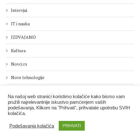
Intervjui
IT i nauka
IZDVAJAMO
Kultura
Novci.rs
Nove tehnologije
Novi brojevi
Na našoj web stranici koristimo kolačiće kako bismo vam
pružili najrelevantnije iskustvo pamćenjem vaših
Politika i društvo
podešavanja. Klikom na "Prihvati", prihvatate upotrebu SVIH
kolačića.
Posle 5
Podešavanja kolačića
PRIHVATI
Posle 5