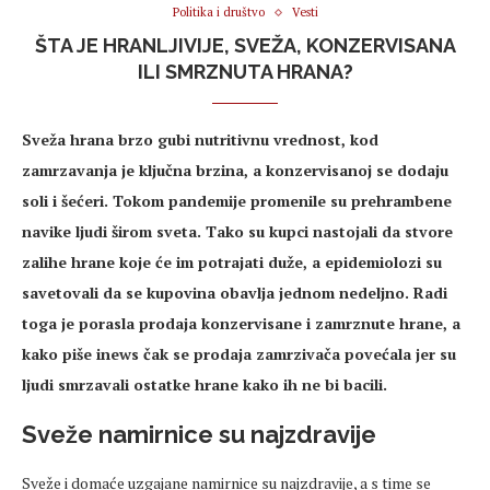
Politika i društvo
Vesti
ŠTA JE HRANLJIVIJE, SVEŽA, KONZERVISANA
ILI SMRZNUTA HRANA?
Sveža hrana brzo gubi nutritivnu vrednost, kod
zamrzavanja je ključna brzina, a konzervisanoj se dodaju
soli i šećeri. Tokom pandemije promenile su prehrambene
navike ljudi širom sveta. Tako su kupci nastojali da stvore
zalihe hrane koje će im potrajati duže, a epidemiolozi su
savetovali da se kupovina obavlja jednom nedeljno. Radi
toga je porasla prodaja konzervisane i zamrznute hrane, a
kako piše inews čak se prodaja zamrzivača povećala jer su
ljudi smrzavali ostatke hrane kako ih ne bi bacili.
Sveže namirnice su najzdravije
Sveže i domaće uzgajane namirnice su najzdravije, a s time se