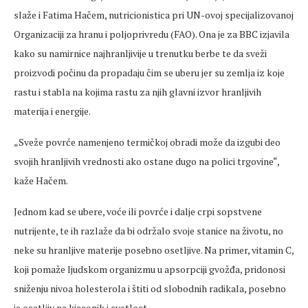
slaže i Fatima Hačem, nutricionistica pri UN-ovoj specijalizovanoj
Organizaciji za hranu i poljoprivredu (FAO). Ona je za BBC izjavila
kako su namirnice najhranljivije u trenutku berbe te da sveži
proizvodi počinu da propadaju čim se uberu jer su zemlja iz koje
rastu i stabla na kojima rastu za njih glavni izvor hranljivih
materija i energije.
„Sveže povrće namenjeno termičkoj obradi može da izgubi deo
svojih hranljivih vrednosti ako ostane dugo na polici trgovine“,
kaže Hačem.
Jednom kad se ubere, voće ili povrće i dalje crpi sopstvene
nutrijente, te ih razlaže da bi održalo svoje stanice na životu, no
neke su hranljive materije posebno osetljive. Na primer, vitamin C,
koji pomaže ljudskom organizmu u apsorpciji gvožđa, pridonosi
sniženju nivoa holesterola i štiti od slobodnih radikala, posebno
je osetljiv na kiseonik i svetlost.