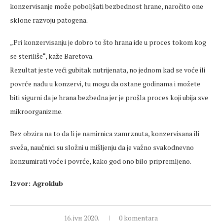
konzervisanje može poboljšati bezbednost hrane, naročito one
sklone razvoju patogena.
„Pri konzervisanju je dobro to što hrana ide u proces tokom kog
se steriliše“, kaže Baretova.
Rezultat jeste veći gubitak nutrijenata, no jednom kad se voće ili
povrće nađu u konzervi, tu mogu da ostane godinama i možete
biti sigurni da je hrana bezbedna jer je prošla proces koji ubija sve
mikroorganizme.
Bez obzira na to da li je namirnica zamrznuta, konzervisana ili
sveža, naučnici su složni u mišljenju da je važno svakodnevno
konzumirati voće i povrće, kako god ono bilo pripremljeno.
Izvor: Agroklub
16. јун 2020.
0 komentara