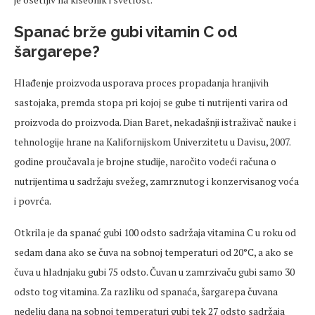
Spanać brže gubi vitamin C od
šargarepe?
Hlađenje proizvoda usporava proces propadanja hranjivih
sastojaka, premda stopa pri kojoj se gube ti nutrijenti varira od
proizvoda do proizvoda. Dian Baret, nekadašnji istraživač nauke i
tehnologije hrane na Kalifornijskom Univerzitetu u Davisu, 2007.
godine proučavala je brojne studije, naročito vodeći računa o
nutrijentima u sadržaju svežeg, zamrznutog i konzervisanog voća
i povrća.
Otkrila je da spanać gubi 100 odsto sadržaja vitamina C u roku od
sedam dana ako se čuva na sobnoj temperaturi od 20°C, a ako se
čuva u hladnjaku gubi 75 odsto. Čuvan u zamrzivaču gubi samo 30
odsto tog vitamina. Za razliku od spanaća, šargarepa čuvana
nedelju dana na sobnoj temperaturi gubi tek 27 odsto sadržaja