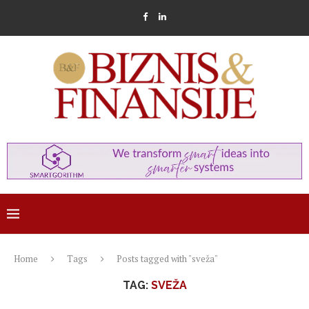
Home
Tags
Posts tagged with "sveža"
TAG:
SVEŽA