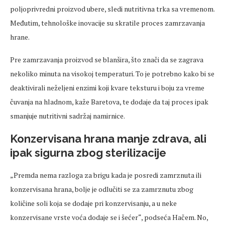
poljoprivredni proizvod ubere, sledi nutritivna trka sa vremenom.
Međutim, tehnološke inovacije su skratile proces zamrzavanja
hrane.
Pre zamrzavanja proizvod se blanšira, što znači da se zagrava
nekoliko minuta na visokoj temperaturi. To je potrebno kako bi se
deaktivirali neželjeni enzimi koji kvare teksturu i boju za vreme
čuvanja na hladnom, kaže Baretova, te dodaje da taj proces ipak
smanjuje nutritivni sadržaj namirnice.
Konzervisana hrana manje zdrava, ali
ipak sigurna zbog sterilizacije
„Premda nema razloga za brigu kada je posredi zamrznuta ili
konzervisana hrana, bolje je odlučiti se za zamrznutu zbog
količine soli koja se dodaje pri konzervisanju, a u neke
konzervisane vrste voća dodaje se i šećer“, podseća Hačem. No,