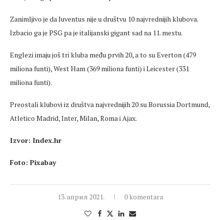
Zanimljivo je da Juventus nije u društvu 10 najvrednijih klubova.
Izbacio ga je PSG pa je italijanski gigant sad na 11. mestu.
Englezi imaju još tri kluba među prvih 20, a to su Everton (479
miliona funti), West Ham (369 miliona funti) i Leicester (331
miliona funti).
Preostali klubovi iz društva najvrednijih 20 su Borussia Dortmund,
Atletico Madrid, Inter, Milan, Roma i Ajax.
Izvor: Index.hr
Foto: Pixabay
13. април 2021.
0 komentara