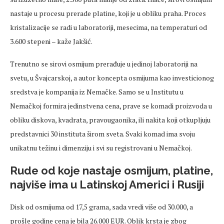
nastaje u procesu prerade platine, koji je u obliku praha. Proces
kristalizacije se radi u laboratoriji, mesecima, na temperaturi od
3.600 stepeni – kaže Jakšić.
Trenutno se sirovi osmijum prerađuje u jedinoj laboratoriji na
svetu, u Švajcarskoj, a autor koncepta osmijuma kao investicionog
sredstva je kompanija iz Nemačke. Samo se u Institutu u
Nemačkoj formira jedinstvena cena, prave se komadi proizvoda u
obliku diskova, kvadrata, pravougaonika, ili nakita koji otkupljuju
predstavnici 30 instituta širom sveta. Svaki komad ima svoju
unikatnu težinu i dimenziju i svi su registrovani u Nemačkoj.
Rude od koje nastaje osmijum, platine,
najviše ima u Latinskoj Americi i Rusiji
Disk od osmijuma od 17,5 grama, sada vredi više od 30.000, a
prošle godine cena je bila 26.000 EUR. Oblik krsta je zbog