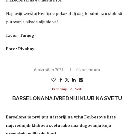
Najnoviji izveštaj Henlija je pokazatelj da globalni jaz u slobodi
putovanja nikada nije bio veći.
Izvor: Tanjug
Foto: Pixabay
6. октобар 2021.
0 komentara
Ekonomija
Vesti
BARSELONA NAJVREDNIJI KLUB NA SVETU
Barselona je prvi put u istoriji na vrhu Forbesove liste
najvrednijih klubova sveta iako ima dugovanja koja
premašuju milijardu funti.