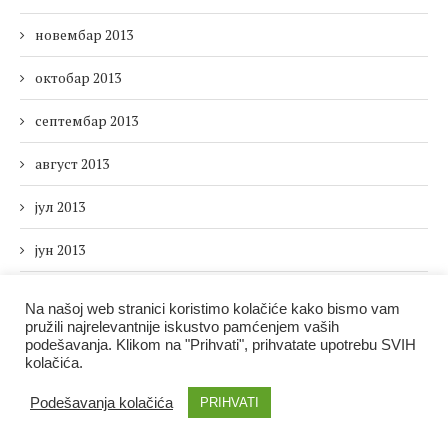
новембар 2013
октобар 2013
септембар 2013
август 2013
јул 2013
јун 2013
мај 2013
Na našoj web stranici koristimo kolačiće kako bismo vam
pružili najrelevantnije iskustvo pamćenjem vaših
март 2013
podešavanja. Klikom na "Prihvati", prihvatate upotrebu SVIH
kolačića.
фебруар 2013
Podešavanja kolačića
PRIHVATI
јануар 2013