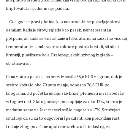
kriptovaluta nijednom nije padala.
– Gde god se pravi platina, kao nusprodukt se pojavljuje sirovi
osmijum. Kada je sirov, izgleda kao pesak, neinteresantan
potpuno, ali kada se kristalizuje u laboratoriji, na izuzetno visokoj
temperaturi, iz sunđeraste strukture postaju kristali, sitniji ili
krupniji, plavičaste boje. Prelepog, ekskluzivnog izgleda –
objašnjava on.
Cena zlata u petak je na berzi iznosila 58,6 EUR za gram, dok je
srebro koštalo oko 70 puta manje, odnosno 76,8 EUR po
kilogramu. Od početka ukrajinske krize, plemeniti metali beleže
vrtoglavi rast. Zlato godišnje poskupljuje za oko 12%, srebro je
međutim samo za šest meseci otišlo nagore za 17%. Stručnjaci
smatraju da su za to odgovorni špekulanti koji predviđaju rast
tražnje zbog povećane upotrebe srebra u IT industriji, za