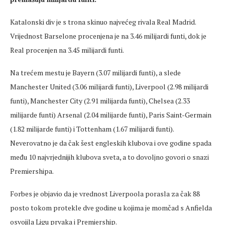
Katalonski div je s trona skinuo najvećeg rivala Real Madrid.
Vrijednost Barselone procenjena je na 3.46 milijardi funti, dok je
Real procenjen na 3.45 milijardi funti.
Na trećem mestu je Bayern (3.07 milijardi funti), a slede
Manchester United (3.06 milijardi funti), Liverpool (2.98 milijardi
funti), Manchester City (2.91 milijarda funti), Chelsea (2.33
milijarde funti) Arsenal (2.04 milijarde funti), Paris Saint-Germain
(1.82 milijarde funti) i Tottenham (1.67 milijardi funti).
Neverovatno je da čak šest engleskih klubova i ove godine spada
među 10 najvrjednijih klubova sveta, a to dovoljno govori o snazi
Premiershipa.
Forbes je objavio da je vrednost Liverpoola porasla za čak 88
posto tokom protekle dve godine u kojima je momčad s Anfielda
osvojila Ligu prvaka i Premiership.