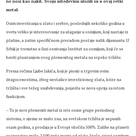
ne nosi kao nakit. Svoju ušteđevinu uložili su u ovaj retki
metal.
Osim investiranja u zlato i srebro, poslednjih nekoliko godina u
svetu veliko je interesovanje za ulaganje u osmijum, koji nastaje iz
platine, a zatim specifičnom preradom postaje nalik dijamantu. U
Srbiji je trenutno u fazi osnivanja Institut za osmijum, koji će se
baviti plasiranjem ovog plemenitog metala na srpsko tržište.
Prema rečima Ljube Jakića, koji je pionir u trgovini ovim
dragocenostima, zbog nestašice investicionog zlata, krize na
tržištu i sve težeg snabdevanja, pojavila se nova opcija sa istom
funkcijom.
– To je novi plemeniti metal iz iste osme grupe periodnog
sistema, o njemu se malo zna, na svetskom tržištu je nepunih
osam godina, a prodaja je u Evropi skočila 500%. Zalihe na planeti
su izuzetno male, 2.500 puta manje od zlata. Inače, sirovi osmijum