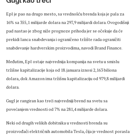
Gugl kao treći
Epl je pao na drugo mesto, sa vrednošću brenda koja je pala za
16% sa 355,1 milijarde dolara na 297,9 milijardi dolara. Ovogodišnji
pad nastao je zbog niže prognoze prihoda jer se očekuje da će
prekidi lanca snabdevanja i ograničeno tržište rada ograničiti
snabdevanje hardverskim proizvodima, navodi Brand Finance.
Međutim, Epl ostaje najvrednija kompanija na svetu u smislu
tržišne kapitalizacije koja od 18. januara iznosi 2,163 biliona
dolara, dok Amazon ima tržišnu kapitalizaciju od 979,8 milijardi
dolara.
Gugl je rangiran kao treći najvredniji brend na svetu sa
povećanjem vrednosti od 7% na 281,4 milijarde dolara.
Neki od drugih velikih dobitnika u vrednosti brenda su
proizvođači električnih automobila Tesla, čija je vrednost porasla