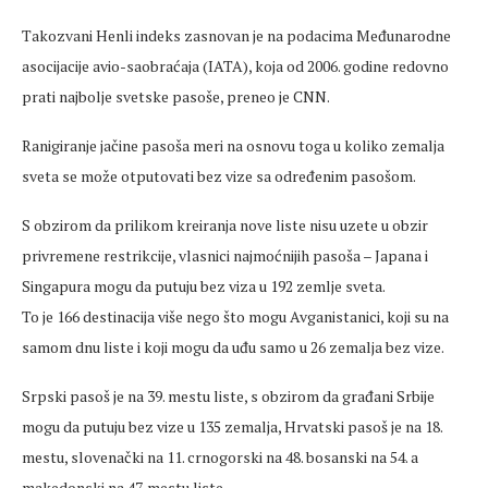
Takozvani Henli indeks zasnovan je na podacima Međunarodne
asocijacije avio-saobraćaja (IATA), koja od 2006. godine redovno
prati najbolje svetske pasoše, preneo je CNN.
Ranigiranje jačine pasoša meri na osnovu toga u koliko zemalja
sveta se može otputovati bez vize sa određenim pasošom.
S obzirom da prilikom kreiranja nove liste nisu uzete u obzir
privremene restrikcije, vlasnici najmoćnijih pasoša – Japana i
Singapura mogu da putuju bez viza u 192 zemlje sveta.
To je 166 destinacija više nego što mogu Avganistanici, koji su na
samom dnu liste i koji mogu da uđu samo u 26 zemalja bez vize.
Srpski pasoš je na 39. mestu liste, s obzirom da građani Srbije
mogu da putuju bez vize u 135 zemalja, Hrvatski pasoš je na 18.
mestu, slovenački na 11. crnogorski na 48. bosanski na 54. a
makedonski na 47. mestu liste.