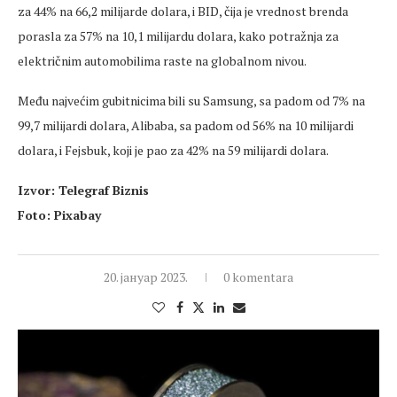
za 44% na 66,2 milijarde dolara, i BID, čija je vrednost brenda
porasla za 57% na 10,1 milijardu dolara, kako potražnja za
električnim automobilima raste na globalnom nivou.
Među najvećim gubitnicima bili su Samsung, sa padom od 7% na
99,7 milijardi dolara, Alibaba, sa padom od 56% na 10 milijardi
dolara, i Fejsbuk, koji je pao za 42% na 59 milijardi dolara.
Izvor: Telegraf Biznis
Foto: Pixabay
20. јануар 2023.
0 komentara