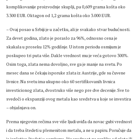
komplikovanije proizvodnje skuplji, pa 0,609 grama košta oko
3.300 EUR. Oktagon od 1,2 grama košta oko 3.000 EUR.
– Ovaj posao u Srbiji je u začetku, ali je svakako stvar budućnosti.
Za devet godina, zlato je poraslo za 96%, odnosno cena je
skakala u proseku 12% godišnje. U istom periodu osmijum je
poskupeo tri puta više. Dakle vrednost mu je veća gotovo 300%.
Osim toga, zlata nema dovoljno, sve ga je manje na svetu. Po
mesec dana se čekaju isporuke zlata iz Austrije, gde su čuvene
livnice. Na svetu ima ukupno oko 60 sertifikovanih livnica
investicionog zlata, dvostruko više nego pre dve decenije. Sve to
svedoči o ekspanziji ovog metala kao sredstva u koje se investira
– objašnjava on.
Prema njegovim rečima sve više ljudi uviđa da novac gubi vrednost
i da treba štedeti u plemenitom metalu, a ne u papiru. Poručuje da
je isplativo štedeti u osmijumu, čija vrednost za razliku od zlata ili