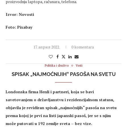
proizvodnju laptopa, računara, telefona.
Izvor: Novosti
Foto: Pixabay
17. април 2022.
0 komentara
Politika i društvo
Vesti
SPISAK „NAJMOĆNIJIH“ PASOŠA NA SVETU
Londonska firma Henli i partneri, koja se bavi
savetovanjem o državljanstvu i rezidencijalnom statusu,
objavila je revidiran spisak „najmoćnijih“ pasoša na svetu
prema kojoj je prvi na listi japanski pasoš, jer se s njim
može putovati u 192 zemlje sveta – bez vize.