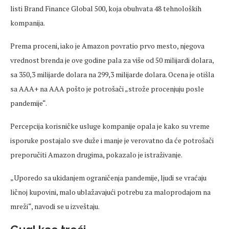
listi Brand Finance Global 500, koja obuhvata 48 tehnoloških
kompanija.
Prema proceni, iako je Amazon povratio prvo mesto, njegova
vrednost brenda je ove godine pala za više od 50 milijardi dolara,
sa 350,3 milijarde dolara na 299,3 milijarde dolara. Ocena je otišla
sa AAA+ na AAA pošto je potrošači „strože procenjuju posle
pandemije“.
Percepcija korisničke usluge kompanije opala je kako su vreme
isporuke postajalo sve duže i manje je verovatno da će potrošači
preporučiti Amazon drugima, pokazalo je istraživanje.
„Uporedo sa ukidanjem ograničenja pandemije, ljudi se vraćaju
ličnoj kupovini, malo ublažavajući potrebu za maloprodajom na
mreži“, navodi se u izveštaju.