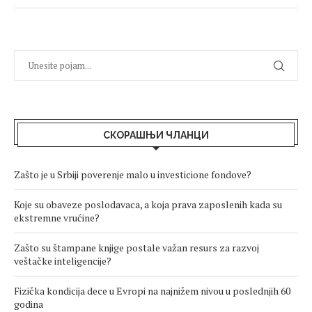
СКОРАШЊИ ЧЛАНЦИ
Zašto je u Srbiji poverenje malo u investicione fondove?
Koje su obaveze poslodavaca, a koja prava zaposlenih kada su
ekstremne vrućine?
Zašto su štampane knjige postale važan resurs za razvoj
veštačke inteligencije?
Fizička kondicija dece u Evropi na najnižem nivou u poslednjih 60
godina