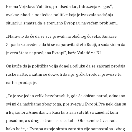
Prema Vojislavu Vuletiću, predsedniku „Udruženja za gas“,
ovakav ishod je posledica politike koja je izazvala sadašnju
situaciju i smatra da je trenutno Evropa u najvećem problemu.
„Naravno da će da se sve prevali na običnog čoveka. Sankcije
Zapada su uvedene da bi se naparavila šteta Rusiji, a sada vidim da
je veća šteta napravljena Evropi“, kaže Vuletić za N1.
On ističe da je politička volja donela odluku da se zabrani prodaja
ruske nafte, a zatim se dozvoli da npr. grčki brodovi prevoze tu
naftu i prodaju je.
„To je sve jedan veliki bezobrazluk, gde će običan narod, odnosno
svi mi da nadrljamo zbog toga, pre svega u Evropi. Pre neki dan su
u Bajkonoru Amerikanci i Rusi lansirali satelit sa zajedničkom
posadom, a s druge strane su u sukobu. Obe zemlje žive i rade
kako hoće, a Evropa ostaje sirota zato što nije samostalna i zbog