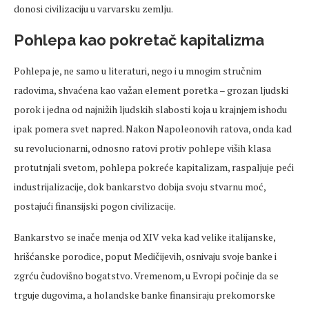
donosi civilizaciju u varvarsku zemlju.
Pohlepa kao pokretač kapitalizma
Pohlepa je, ne samo u literaturi, nego i u mnogim stručnim
radovima, shvaćena kao važan element poretka – grozan ljudski
porok i jedna od najnižih ljudskih slabosti koja u krajnjem ishodu
ipak pomera svet napred. Nakon Napoleonovih ratova, onda kad
su revolucionarni, odnosno ratovi protiv pohlepe viših klasa
protutnjali svetom, pohlepa pokreće kapitalizam, raspaljuje peći
industrijalizacije, dok bankarstvo dobija svoju stvarnu moć,
postajući finansijski pogon civilizacije.
Bankarstvo se inače menja od XIV veka kad velike italijanske,
hrišćanske porodice, poput Medičijevih, osnivaju svoje banke i
zgrću čudovišno bogatstvo. Vremenom, u Evropi počinje da se
trguje dugovima, a holandske banke finansiraju prekomorske