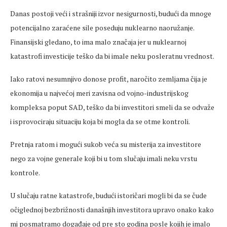
Danas postoji veći i strašniji izvor nesigurnosti, budući da mnoge
potencijalno zaraćene sile poseduju nuklearno naoružanje.
Finansijski gledano, to ima malo značaja jer u nuklearnoj
katastrofi investicije teško da bi imale neku posleratnu vrednost.
Iako ratovi nesumnjivo donose profit, naročito zemljama čija je
ekonomija u najvećoj meri zavisna od vojno-industrijskog
kompleksa poput SAD, teško da bi investitori smeli da se odvaže
i isprovociraju situaciju koja bi mogla da se otme kontroli.
Pretnja ratom i mogući sukob veća su misterija za investitore
nego za vojne generale koji bi u tom slučaju imali neku vrstu
kontrole.
U slučaju ratne katastrofe, budući istoričari mogli bi da se čude
očiglednoj bezbrižnosti današnjih investitora upravo onako kako
mi posmatramo događaje od pre sto godina posle kojih je imalo