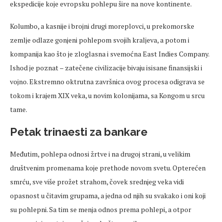
ekspedicije koje evropsku pohlepu šire na nove kontinente.
Kolumbo, a kasnije i brojni drugi moreplovci, u prekomorske
zemlje odlaze gonjeni pohlepom svojih kraljeva, a potom i
kompanija kao što je zloglasna i svemoćna East Indies Company.
Ishod je poznat – zatečene civilizacije bivaju isisane finansijski i
vojno. Ekstremno oktrutna završnica ovog procesa odigrava se
tokom i krajem XIX veka, u novim kolonijama, sa Kongom u srcu
tame.
Petak trinaesti za bankare
Međutim, pohlepa odnosi žrtve i na drugoj strani, u velikim
društvenim promenama koje prethode novom svetu. Opterećen
smrću, sve više prožet strahom, čovek srednjeg veka vidi
opasnost u čitavim grupama, a jedna od njih su svakako i oni koji
su pohlepni. Sa tim se menja odnos prema pohlepi, a otpor