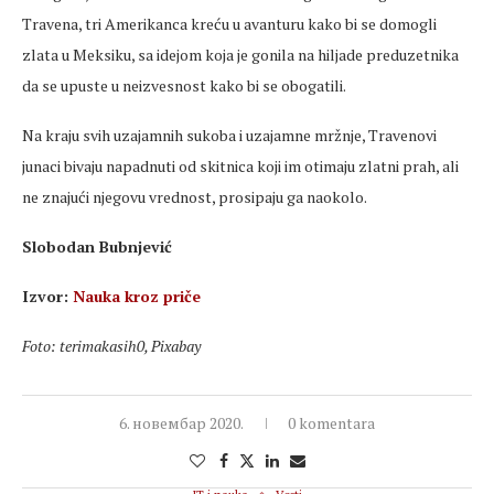
Travena, tri Amerikanca kreću u avanturu kako bi se domogli
zlata u Meksiku, sa idejom koja je gonila na hiljade preduzetnika
da se upuste u neizvesnost kako bi se obogatili.
Na kraju svih uzajamnih sukoba i uzajamne mržnje, Travenovi
junaci bivaju napadnuti od skitnica koji im otimaju zlatni prah, ali
ne znajući njegovu vrednost, prosipaju ga naokolo.
Slobodan Bubnjević
Izvor:
Nauka kroz priče
Foto: terimakasih0, Pixabay
6. новембар 2020.
0 komentara