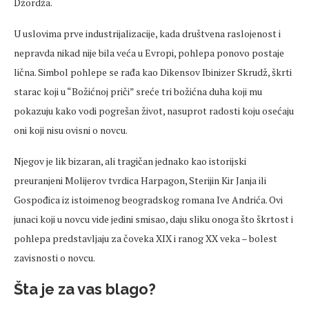
Džordža.
U uslovima prve industrijalizacije, kada društvena raslojenost i
nepravda nikad nije bila veća u Evropi, pohlepa ponovo postaje
lična. Simbol pohlepe se rađa kao Dikensov Ibinizer Skrudž, škrti
starac koji u “Božićnoj priči” sreće tri božićna duha koji mu
pokazuju kako vodi pogrešan život, nasuprot radosti koju osećaju
oni koji nisu ovisni o novcu.
Njegov je lik bizaran, ali tragičan jednako kao istorijski
preuranjeni Molijerov tvrdica Harpagon, Sterijin Kir Janja ili
Gospođica iz istoimenog beogradskog romana Ive Andrića. Ovi
junaci koji u novcu vide jedini smisao, daju sliku onoga što škrtost i
pohlepa predstavljaju za čoveka XIX i ranog XX veka – bolest
zavisnosti o novcu.
Šta je za vas blago?