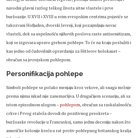
navodni glavni razlog teškog života sitne vlastele i prve
buržoazije. U XVII i XVIII u svim evropskim centrima pojaviće se
takozvani Hofjuden, dvorski Jevreji, koji pozajmljuju novac
vlasteli, dok sa uspešnošću njihovih poslova raste antisemitizam,
koji se izgovara upravo grehom pohlepe. To će na kraju poslužiti i
kao jedno od čudovišnih opravdanja za Hitlerov holokaust –
obračun sa jevrejskom pohlepom.
Personifikacija pohlepe
Simboli pohlepe se polako menjaju kroz vekove, ali snaga mržnje
prema njima nikad nije zanemarljiva. U drugačijem scenariju, ali sa
istom epizodnom ulogom –
pohlepom
, obračun sa raskalašnošću
crkve i Prvog staleža dovodi do pozitivnog preokreta –
buržoaske revolucije u Francuskoj, samo jednu deceniju nakon što
američke kolonije kreću u rat protiv pohlepnog britanskog kralja