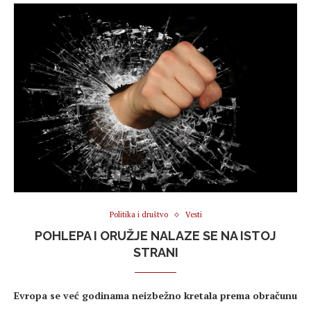
Politika i društvo
Vesti
POHLEPA I ORUŽJE NALAZE SE NA ISTOJ
STRANI
Evropa se već godinama neizbežno kretala prema obračunu