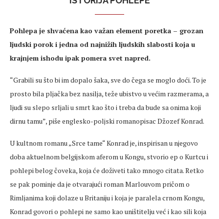
ISTORIJA POHLEPE
Pohlepa je shvaćena kao važan element poretka – grozan
ljudski porok i jedna od najnižih ljudskih slabosti koja u
krajnjem ishodu ipak pomera svet napred.
“Grabili su što bi im dopalo šaka, sve do čega se moglo doći. To je
prosto bila pljačka bez nasilja, teže ubistvo u većim razmerama, a
ljudi su slepo srljali u smrt kao što i treba da bude sa onima koji
dirnu tamu”, piše englesko-poljski romanopisac Džozef Konrad.
U kultnom romanu „Srce tame“ Konrad je, inspirisan u njegovo
doba aktuelnom belgijskom aferom u Kongu, stvorio ep o Kurtcu i
pohlepi belog čoveka, koja će doživeti tako mnogo citata. Retko
se pak pominje da je otvarajući roman Marlouvom pričom o
Rimljanima koji dolaze u Britaniju i koja je paralela crnom Kongu,
Konrad govori o pohlepi ne samo kao uništitelju već i kao sili koja