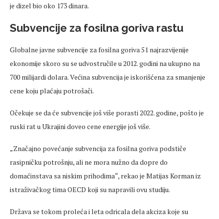
je dizel bio oko 173 dinara.
Subvencije za fosilna goriva rastu
Globalne javne subvencije za fosilna goriva 51 najrazvijenije
ekonomije skoro su se udvostručile u 2012. godini na ukupno na
700 milijardi dolara. Većina subvencija je iskorišćena za smanjenje
cene koju plaćaju potrošači.
Očekuje se da će subvencije još više porasti 2022. godine, pošto je
ruski rat u Ukrajini doveo cene energije još više.
„Značajno povećanje subvencija za fosilna goriva podstiče
rasipničku potrošnju, ali ne mora nužno da dopre do
domaćinstava sa niskim prihodima“, rekao je Matijas Korman iz
istraživačkog tima OECD koji su napravili ovu studiju.
Država se tokom proleća i leta odricala dela akciza koje su