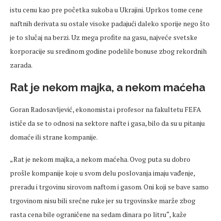
istu cenu kao pre početka sukoba u Ukrajini. Uprkos tome cene
naftnih derivata su ostale visoke padajući daleko sporije nego što
je to slučaj na berzi. Uz mega profite na gasu, najveće svetske
korporacije su sredinom godine podelile bonuse zbog rekordnih
zarada.
Rat je nekom majka, a nekom maćeha
Goran Radosavljević, ekonomista i profesor na fakultetu FEFA
ističe da se to odnosi na sektore nafte i gasa, bilo da su u pitanju
domaće ili strane kompanije.
„Rat je nekom majka, a nekom maćeha. Ovog puta su dobro
prošle kompanije koje u svom delu poslovanja imaju vađenje,
preradu i trgovinu sirovom naftom i gasom. Oni koji se bave samo
trgovinom nisu bili srećne ruke jer su trgovinske marže zbog
rasta cena bile ograničene na sedam dinara po litru“, kaže