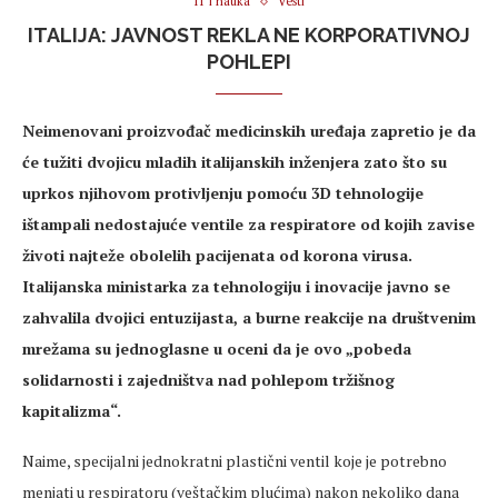
IT i nauka
Vesti
ITALIJA: JAVNOST REKLA NE KORPORATIVNOJ
POHLEPI
Neimenovani proizvođač medicinskih uređaja zapretio je da
će tužiti dvojicu mladih italijanskih inženjera zato što su
uprkos njihovom protivljenju pomoću 3D tehnologije
ištampali nedostajuće ventile za respiratore od kojih zavise
životi najteže obolelih pacijenata od korona virusa.
Italijanska ministarka za tehnologiju i inovacije javno se
zahvalila dvojici entuzijasta, a burne reakcije na društvenim
mrežama su jednoglasne u oceni da je ovo „pobeda
solidarnosti i zajedništva nad pohlepom tržišnog
kapitalizma“.
Naime, specijalni jednokratni plastični ventil koje je potrebno
menjati u respiratoru (veštačkim plućima) nakon nekoliko dana