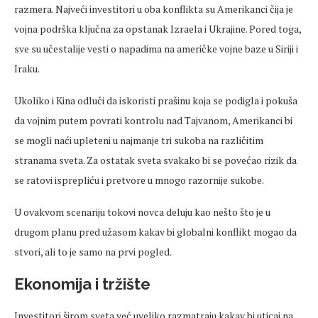
razmera. Najveći investitori u oba konflikta su Amerikanci čija je
vojna podrška ključna za opstanak Izraela i Ukrajine. Pored toga,
sve su učestalije vesti o napadima na američke vojne baze u Siriji i
Iraku.
Ukoliko i Kina odluči da iskoristi prašinu koja se podigla i pokuša
da vojnim putem povrati kontrolu nad Tajvanom, Amerikanci bi
se mogli naći upleteni u najmanje tri sukoba na različitim
stranama sveta. Za ostatak sveta svakako bi se povećao rizik da
se ratovi isprepliću i pretvore u mnogo razornije sukobe.
U ovakvom scenariju tokovi novca deluju kao nešto što je u
drugom planu pred užasom kakav bi globalni konflikt mogao da
stvori, ali to je samo na prvi pogled.
Ekonomija i tržište
Investitori širom sveta već uveliko razmatraju kakav bi uticaj na