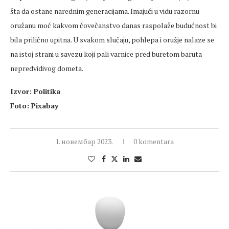
šta da ostane narednim generacijama. Imajući u vidu razornu
oružanu moć kakvom čovečanstvo danas raspolaže budućnost bi
bila prilično upitna. U svakom slučaju, pohlepa i oružje nalaze se
na istoj strani u savezu koji pali varnice pred buretom baruta
nepredvidivog dometa.
Izvor: Politika
Foto: Pixabay
1. новембар 2023.
0 komentara