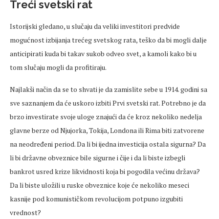
Treći svetski rat
Istorijski gledano, u slučaju da veliki investitori predvide
mogućnost izbijanja trećeg svetskog rata, teško da bi mogli dalje
anticipirati kuda bi takav sukob odveo svet, a kamoli kako bi u
tom slučaju mogli da profitiraju.
Najlakši način da se to shvati je da zamislite sebe u 1914. godini sa
sve saznanjem da će uskoro izbiti Prvi svetski rat. Potrebno je da
brzo investirate svoje uloge znajući da će kroz nekoliko nedelja
glavne berze od Njujorka, Tokija, Londona ili Rima biti zatvorene
na neodređeni period. Da li bi ijedna investicija ostala sigurna? Da
li bi državne obveznice bile sigurne i čije i da li biste izbegli
bankrot usred krize likvidnosti koja bi pogodila većinu država?
Da li biste uložili u ruske obveznice koje će nekoliko meseci
kasnije pod komunističkom revolucijom potpuno izgubiti
vrednost?