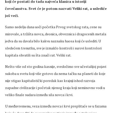
koji će postati do tada najveća klanica u istoriji
čovečanstva. Svet će je potom nazvati Veliki rat, a uslediće
još veći.
Samo nedelju dana uoči početka Prvog svetskog rata, cene su
mirovale, a tržišta novca, deonica, obveznica i dragocenih metala
jedva da su davala bilo kakvu naznaku haosa koji će uslediti. U
sledećem trenutku, sve je izmaklo kontroli i surovi kontrolori
kapitala shvatili su šta znači rat. Veliki rat.
Nešto više od sto godina kasnije, svedočimo sve učestalijoj pojavi
sukoba u svetu koji više gotovo da nema tačku na planeti do koje
nije stigao kapitalistički poredak kao krajnji ishod razvoja
zapadne civilizacije i početak njenog kraja koji neminovno vodi u
veliko finale sudara između sila novca i krvi.
U međuvremenu, veza između novca i krvi preplitaće se u fazama