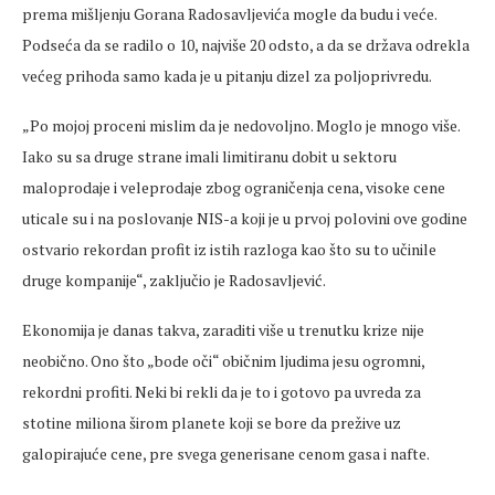
prema mišljenju Gorana Radosavljevića mogle da budu i veće.
Podseća da se radilo o 10, najviše 20 odsto, a da se država odrekla
većeg prihoda samo kada je u pitanju dizel za poljoprivredu.
„Po mojoj proceni mislim da je nedovoljno. Moglo je mnogo više.
Iako su sa druge strane imali limitiranu dobit u sektoru
maloprodaje i veleprodaje zbog ograničenja cena, visoke cene
uticale su i na poslovanje NIS-a koji je u prvoj polovini ove godine
ostvario rekordan profit iz istih razloga kao što su to učinile
druge kompanije“, zaključio je Radosavljević.
Ekonomija je danas takva, zaraditi više u trenutku krize nije
neobično. Ono što „bode oči“ običnim ljudima jesu ogromni,
rekordni profiti. Neki bi rekli da je to i gotovo pa uvreda za
stotine miliona širom planete koji se bore da prežive uz
galopirajuće cene, pre svega generisane cenom gasa i nafte.