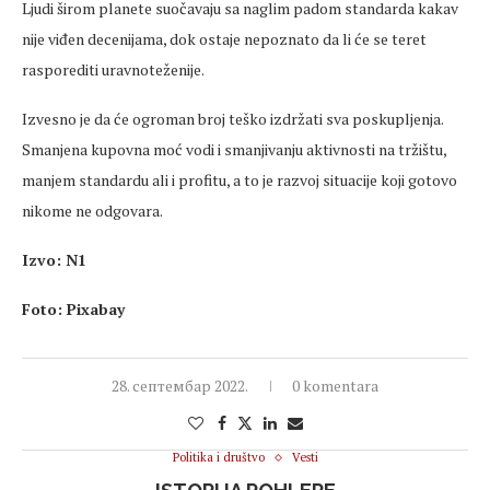
Ljudi širom planete suočavaju sa naglim padom standarda kakav
nije viđen decenijama, dok ostaje nepoznato da li će se teret
rasporediti uravnoteženije.
Izvesno je da će ogroman broj teško izdržati sva poskupljenja.
Smanjena kupovna moć vodi i smanjivanju aktivnosti na tržištu,
manjem standardu ali i profitu, a to je razvoj situacije koji gotovo
nikome ne odgovara.
Izvo: N1
Foto: Pixabay
28. септембар 2022.
0 komentara
Politika i društvo
Vesti