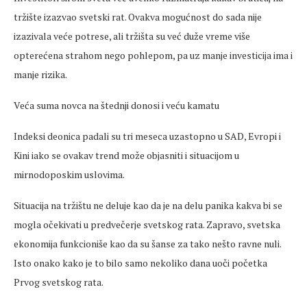
tržište izazvao svetski rat. Ovakva mogućnost do sada nije
izazivala veće potrese, ali tržišta su već duže vreme više
opterećena strahom nego pohlepom, pa uz manje investicija ima i
manje rizika.
Veća suma novca na štednji donosi i veću kamatu
Indeksi deonica padali su tri meseca uzastopno u SAD, Evropi i
Kini iako se ovakav trend može objasniti i situacijom u
mirnodoposkim uslovima.
Situacija na tržištu ne deluje kao da je na delu panika kakva bi se
mogla očekivati u predvečerje svetskog rata. Zapravo, svetska
ekonomija funkcioniše kao da su šanse za tako nešto ravne nuli.
Isto onako kako je to bilo samo nekoliko dana uoči početka
Prvog svetskog rata.