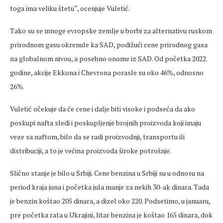
toga ima veliku štetu“, ocenjuje Vuletić.
Tako su se mnoge evropske zemlje u borbi za alternativu ruskom
prirodnom gasu okrenule ka SAD, podižući cene prirodnog gasa
na globalnom nivou, a posebno onome iz SAD. Od početka 2022.
godine, akcije Ekkona i Chevrona porasle su oko 46%, odnosno
26%.
Vuletić očekuje da će cene i dalje biti visoke i podseća da ako
poskupi nafta sledi i poskupljenje brojnih proizvoda koji imaju
veze sa naftom, bilo da se radi proizvodnji, transportu ili
distribuciji, a to je većina proizvoda široke potrošnje.
Slično stanje je bilo u Srbiji. Cene benzina u Srbiji su u odnosu na
period kraja juna i početka jula manje za nekih 30-ak dinara. Tada
je benzin koštao 205 dinara, a dizel oko 220. Podsetimo, u januaru,
pre početka rata u Ukrajini, litar benzina je koštao 165 dinara, dok