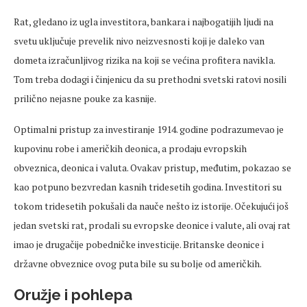
Rat, gledano iz ugla investitora, bankara i najbogatijih ljudi na
svetu uključuje prevelik nivo neizvesnosti koji je daleko van
dometa izračunljivog rizika na koji se većina profitera navikla.
Tom treba dodagi i činjenicu da su prethodni svetski ratovi nosili
prilično nejasne pouke za kasnije.
Optimalni pristup za investiranje 1914. godine podrazumevao je
kupovinu robe i američkih deonica, a prodaju evropskih
obveznica, deonica i valuta. Ovakav pristup, međutim, pokazao se
kao potpuno bezvredan kasnih tridesetih godina. Investitori su
tokom tridesetih pokušali da nauče nešto iz istorije. Očekujući još
jedan svetski rat, prodali su evropske deonice i valute, ali ovaj rat
imao je drugačije pobedničke investicije. Britanske deonice i
državne obveznice ovog puta bile su su bolje od američkih.
Oružje i pohlepa