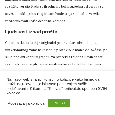
različite verzije. Kada su ih odneli u bolnicu, jedna od verzija se
savršeno uklopila u respirator. Posle toga su finalnu verziju
reprodukovali u više desetina komada.
Ljudskost iznad profita
Od trenutka kada ih je originalni proizvođač odbio do potpuno
funkcionalnog zamenskog dela proteklo je manje od 24 časa, pa
su Isinnovini ventili ugrađeni za protekla tri dana u svih deset
respiratora od kojih zavise životi najteže obolelih od korona
virusa.
Na našoj web stranici koristimo kolačiće kako bismo vam
„Pacijenti su bili u životnoj opasnosti, mi smo morali brzo da
pružili najrelevantnije iskustvo pamćenjem vaših
podešavanja. Klikom na "Prihvati", prihvatate upotrebu SVIH
delujemo – i tačka“, piše Fracassi na svom postu na Facebooku i
kolačića.
dodaje: „Naš cilj nije da profitiramo od ove tragedije i zato ćemo
Podešavanja kolačića
PRIHVATI
praviti ove ventile isključivo za hitno spasavanje života u
bolnicama – to je jedini razlog zbog kojega smo bili prisiljeni da