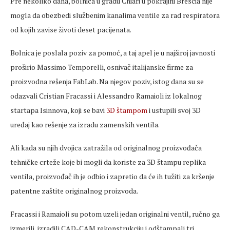
Pre nekoliko dana, bolnica u gradu Chiari u pokrajini Brescia nije
mogla da obezbedi službenim kanalima ventile za rad respiratora
od kojih zavise životi deset pacijenata.
Bolnica je poslala poziv za pomoć, a taj apel je u najširoj javnosti
proširio Massimo Temporelli, osnivač italijanske firme za
proizvodna rešenja FabLab. Na njegov poziv, istog dana su se
odazvali Cristian Fracassi i Alessandro Ramaioli iz lokalnog
startapa Isinnova, koji se bavi
3D štampom
i ustupili svoj 3D
uređaj kao rešenje za izradu zamenskih ventila.
Ali kada su njih dvojica zatražila od originalnog proizvođača
tehničke crteže koje bi mogli da koriste za 3D štampu replika
ventila, proizvođač ih je odbio i zapretio da će ih tužiti za kršenje
patentne zaštite originalnog proizvoda.
Fracassi i Ramaioli su potom uzeli jedan originalni ventil, ručno ga
izmerili, izradili CAD-CAM rekonstrukciju i odštampali tri