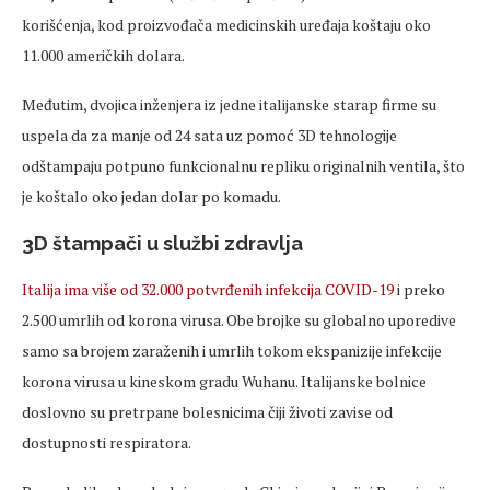
korišćenja, kod proizvođača medicinskih uređaja koštaju oko
11.000 američkih dolara.
Međutim, dvojica inženjera iz jedne italijanske starap firme su
uspela da za manje od 24 sata uz pomoć 3D tehnologije
odštampaju potpuno funkcionalnu repliku originalnih ventila, što
je koštalo oko jedan dolar po komadu.
3D štampači u službi zdravlja
Italija ima više od 32.000 potvrđenih infekcija COVID-19
i preko
2.500 umrlih od korona virusa. Obe brojke su globalno uporedive
samo sa brojem zaraženih i umrlih tokom ekspanizije infekcije
korona virusa u kineskom gradu Wuhanu. Italijanske bolnice
doslovno su pretrpane bolesnicima čiji životi zavise od
dostupnosti respiratora.