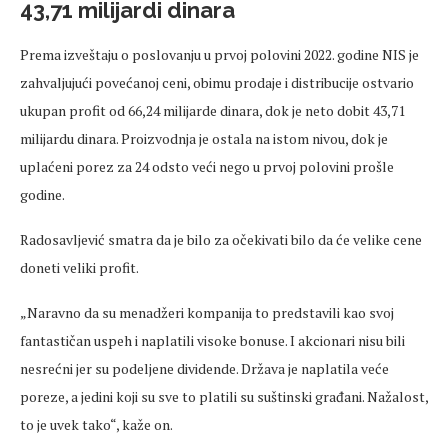
43,71 milijardi dinara
Prema izveštaju o poslovanju u prvoj polovini 2022. godine NIS je
zahvaljujući povećanoj ceni, obimu prodaje i distribucije ostvario
ukupan profit od 66,24 milijarde dinara, dok je neto dobit 43,71
milijardu dinara. Proizvodnja je ostala na istom nivou, dok je
uplaćeni porez za 24 odsto veći nego u prvoj polovini prošle
godine.
Radosavljević smatra da je bilo za očekivati bilo da će velike cene
doneti veliki profit.
„Naravno da su menadžeri kompanija to predstavili kao svoj
fantastičan uspeh i naplatili visoke bonuse. I akcionari nisu bili
nesrećni jer su podeljene dividende. Država je naplatila veće
poreze, a jedini koji su sve to platili su suštinski građani. Nažalost,
to je uvek tako“, kaže on.