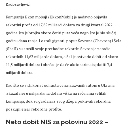
Radosavljević.
Kompanija Ekon mobajl (EkkonMobil) je nedavno objavila
rekordni profit od 17,85 milijardi dolara za drugi kvartal 2022.
godine što je brojka skoro četiri puta veća nego što je bio slučaj
godinu dana ranije. I ostali giganti, poput Ševrona (Chevron) i Šela
(Shell) su srušili svoje prethodne rekorde. Ševron je zaradio
rekordnih 11,62 milijarde dolara, a Šel je ostvario dobit od skoro
11,5 milijardi dolara i obećao je da će akcionarima isplatiti 7,4
milijardi dolara.
Kao što se vidi, korist od rasta cena izazvanih ratom u Ukrajini
iskazala se u milijardama dolara viška na računima velikih
kompanija, dok su građani iz svog džepa pokrivali rekordna
poskupljenja i rekordne profite.
Neto dobit NIS za polovinu 2022 –