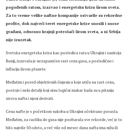
pogođenih ratom, izazvao i energetsku krizu širom sveta.
Za to vreme velike naftne kompanije ostvarile su rekordne
profite, dok najveći teret energetske krize snosili i snose
građani, odnosno krajnji potrošači širom sveta, a ni Srbija
nije izuzetak.
Svetska energetska kriza kao posledica rata u Ukrajini i sankcija
Rusiji, izazvala je nezapamćen rast cena gasa, a posledično i
inflaciju širom planete.
Međutim i pored objektivnih činjenica koje utiču na rast cena,
postoje i neki detalji koji nisu logični makar kada su u pitanju
sirova nafta i njeni derivati.
Cena nafte je s početkom sukoba u Ukrajini očekivano porasla.
Međutim, za razliku do gasa nije poobarala sve rekorde, već je to
bilo najviše 50 odsto, a već više od mesec dana nafta ima nižu ili