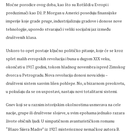
Moćne porodice ovog doba, kao što su Rotšildi u Evropi i
preduzimači kao Dž. P. Morgan u Americi poseduju finansijske
imperije koje grade pruge, industrijalizuju gradove i donose nove
tehnologije, uporedo stvarajući i veliki socijalni jaz između
društvenih klasa.
Uskoro to opet postaje ključno političko pitanje, koje će se kroz
splet malih evropskih revolucija i buna u dugom XIX veku,
okončati u 1917. godini, tokom hladnog novembra ispred Zimskog
dvorca u Petrogradu. Nova revolucija donosi novu ideju –
društveni sistem sasvim lišen pohlepe. No, u bizarnom preokretu,
u pokušaju da se on uspostavi, nastaju novi totalitarni sistemi.
Gnev koji se u raznim istorijskim okolnostima usmerava na cele
nacije, grupe ili društvene slojeve, u svim epohama jednako razara
živote običnih ljudi. U simpatičnom avanturističkom romanu
“Blago Sijera Madre” iz 1927. misterioznog nemačkog autora B.