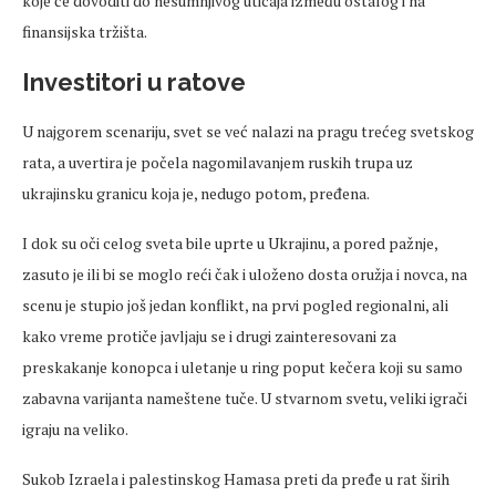
koje će dovoditi do nesumnjivog uticaja između ostalog i na
finansijska tržišta.
Investitori u ratove
U najgorem scenariju, svet se već nalazi na pragu trećeg svetskog
rata, a uvertira je počela nagomilavanjem ruskih trupa uz
ukrajinsku granicu koja je, nedugo potom, pređena.
I dok su oči celog sveta bile uprte u Ukrajinu, a pored pažnje,
zasuto je ili bi se moglo reći čak i uloženo dosta oružja i novca, na
scenu je stupio još jedan konflikt, na prvi pogled regionalni, ali
kako vreme protiče javljaju se i drugi zainteresovani za
preskakanje konopca i uletanje u ring poput kečera koji su samo
zabavna varijanta nameštene tuče. U stvarnom svetu, veliki igrači
igraju na veliko.
Sukob Izraela i palestinskog Hamasa preti da pređe u rat širih