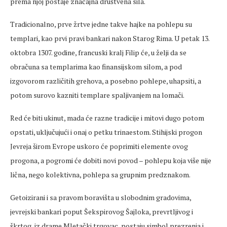
prema njoj postaje značajna društvena sila.
Tradicionalno, prve žrtve jedne takve hajke na pohlepu su
templari, kao prvi pravi bankari nakon Starog Rima. U petak 13.
oktobra 1307. godine, francuski kralj Filip će, u želji da se
obračuna sa templarima kao finansijskom silom, a pod
izgovorom različitih grehova, a posebno pohlepe, uhapsiti, a
potom surovo kazniti templare spaljivanjem na lomači.
Red će biti ukinut, mada će razne tradicije i mitovi dugo potom
opstati, uključujući i onaj o petku trinaestom. Stihijski progon
Jevreja širom Evrope uskoro će poprimiti elemente ovog
progona, a pogromi će dobiti novi povod – pohlepu koja više nije
lična, nego kolektivna, pohlepa sa grupnim predznakom.
Getoizirani i sa pravom boravišta u slobodnim gradovima,
jevrejski bankari poput Šekspirovog Šajloka, prevrtljivog i
škrtog, iz drame Mletački trgovac, postaju simbol prezrenja i