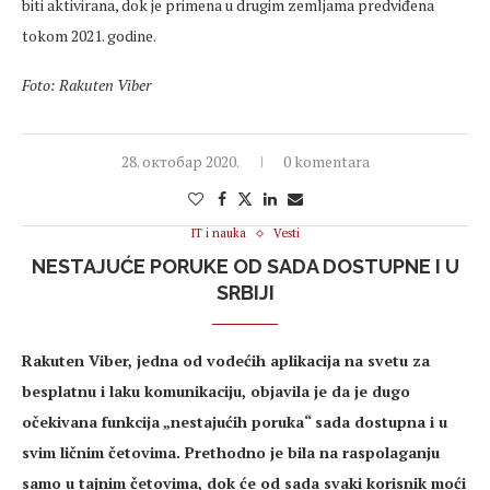
biti aktivirana, dok je primena u drugim zemljama predviđena
tokom 2021. godine.
Foto: Rakuten Viber
28. октобар 2020.
0 komentara
IT i nauka
Vesti
NESTAJUĆE PORUKE OD SADA DOSTUPNE I U
SRBIJI
Rakuten Viber, jedna od vodećih aplikacija na svetu za
besplatnu i laku komunikaciju, objavila je da je dugo
očekivana funkcija „nestajućih poruka“ sada dostupna i u
svim ličnim četovima. Prethodno je bila na raspolaganju
samo u tajnim četovima, dok će od sada svaki korisnik moći