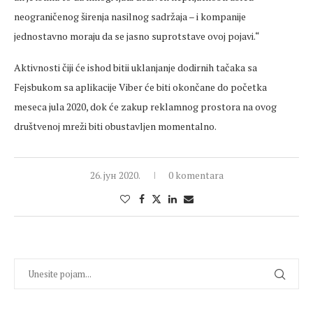
neograničenog širenja nasilnog sadržaja – i kompanije
jednostavno moraju da se jasno suprotstave ovoj pojavi.“
Aktivnosti čiji će ishod bitii uklanjanje dodirnih tačaka sa
Fejsbukom sa aplikacije Viber će biti okončane do početka
meseca jula 2020, dok će zakup reklamnog prostora na ovog
društvenoj mreži biti obustavljen momentalno.
26. јун 2020.
0 komentara