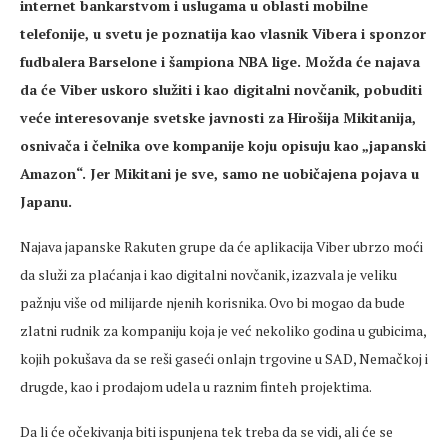
internet bankarstvom i uslugama u oblasti mobilne
telefonije, u svetu je poznatija kao vlasnik Vibera i sponzor
fudbalera Barselone i šampiona NBA lige. Možda će najava
da će Viber uskoro služiti i kao digitalni novčanik, pobuditi
veće interesovanje svetske javnosti za Hirošija Mikitanija,
osnivača i čelnika ove kompanije koju opisuju kao „japanski
Amazon“. Jer Mikitani je sve, samo ne uobičajena pojava u
Japanu.
Najava japanske Rakuten grupe da će aplikacija Viber ubrzo moći
da služi za plaćanja i kao digitalni novčanik, izazvala je veliku
pažnju više od milijarde njenih korisnika. Ovo bi mogao da bude
zlatni rudnik za kompaniju koja je već nekoliko godina u gubicima,
kojih pokušava da se reši gaseći onlajn trgovine u SAD, Nemačkoj i
drugde, kao i prodajom udela u raznim finteh projektima.
Da li će očekivanja biti ispunjena tek treba da se vidi, ali će se