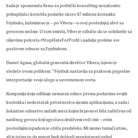
kada je spomenuta firma za politički konsalting nezakonito
prikupljala i koristila podatke skoro 87 miliona korisnika
Fejsbuka, kulminirao je – po Viberu – u ovoj poslednjoj aferi sa
govorom mržnje. U tom smislu, Viber je odlučio da se solidariše sa
ciljevima pokreta #StopHateForProfit i nadalje prekine sve
poslovne odnose sa Fejsbukom.
Đamel Agaua, globalni generalni direktor Vibera, izjavio je
sledeće ovom prilikom: “Fejsbuk nastavlja sa praksom pogrešne
interpretacije svoje uloge u savremenom svetu.
Kompanija koju odlikuje nemaran odnos prema podacima svojih
korisnika i nedostatak privatnosti u njenim aplikacijama, a sada i
šokantno odsustvo nužnih mera kojim bi javnost bila zaštićena od
nasilnog govora koji ugrožava društveni red i mir – ovim
poslednjim ispadom je otišla predaleko. Mi nismo tumači istine,
ali je istina to da mnogi ljudi doživeli neprijatnosti usled