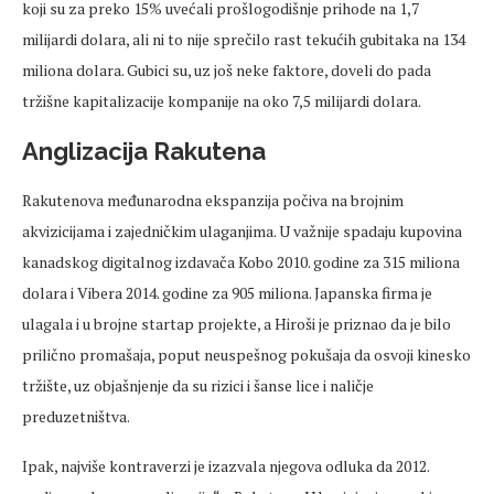
koji su za preko 15% uvećali prošlogodišnje prihode na 1,7
milijardi dolara, ali ni to nije sprečilo rast tekućih gubitaka na 134
miliona dolara. Gubici su, uz još neke faktore, doveli do pada
tržišne kapitalizacije kompanije na oko 7,5 milijardi dolara.
Anglizacija Rakutena
Rakutenova međunarodna ekspanzija počiva na brojnim
akvizicijama i zajedničkim ulaganjima. U važnije spadaju kupovina
kanadskog digitalnog izdavača Kobo 2010. godine za 315 miliona
dolara i Vibera 2014. godine za 905 miliona. Japanska firma je
ulagala i u brojne startap projekte, a Hiroši je priznao da je bilo
prilično promašaja, poput neuspešnog pokušaja da osvoji kinesko
tržište, uz objašnjenje da su rizici i šanse lice i naličje
preduzetništva.
Ipak, najviše kontraverzi je izazvala njegova odluka da 2012.