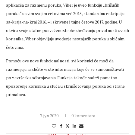
aplikacija za razmenu poruka, Viber je uveo funkciju „brišućih
poruka“ u svim svojim četovima već 2015, standardnu enkripciju
sa-kraja-na-kraj 2016. – i skrivene i tajne četove 2017. godine. U
okviru svoje stalne posvećenosti obezbeđivanju privatnosti svojih
korisnika, Viber objavljuje uvođenje nestajućih poruka u običnim
četovima.
Pomoću ove nove funkcionalnosti, svi korisnici će moći da
razmenjuju različite vrste informacija koje će se samouništavati
po završetku odbrojavanja. Funkcija takođe sadrži pametno
upozorenje korisnika u slučaju skrinšotovanja poruka od strane
primalaca.
7. јул 2020.
0 komentara