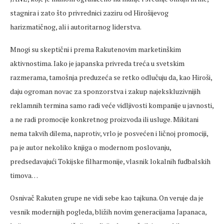
stagnira i zato što privrednici zaziru od Hirošijevog
harizmatičnog, ali i autoritarnog liderstva.
Mnogi su skeptični i prema Rakutenovim marketinškim
aktivnostima. Iako je japanska privreda treća u svetskim
razmerama, tamošnja preduzeća se retko odlučuju da, kao Hiroši,
daju ogroman novac za sponzorstva i zakup najekskluzivnijih
reklamnih termina samo radi veće vidljivosti kompanije u javnosti,
a ne radi promocije konkretnog proizvoda ili usluge. Mikitani
nema takvih dilema, naprotiv, vrlo je posvećen i ličnoj promociji,
pa je autor nekoliko knjiga o modernom poslovanju,
predsedavajući Tokijske filharmonije, vlasnik lokalnih fudbalskih
timova…
Osnivač Rakuten grupe ne vidi sebe kao tajkuna. On veruje da je
vesnik modernijih pogleda, bližih novim generacijama Japanaca,