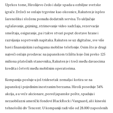
Uprkos tome, Hirošijevo čedo i dalje spada u ozbiljne svetske
igrače. Držeći se onlajn trgovine kao okosnice, Rakuten je ispleo
šarenoliku i složenu ponudu dodatnih servisa. To uključuje
oglašavanje, gejming, strimovanje video sadržaja, rezervacije
smeštaja, osiguranje, pa i takve stvari poput dostave hrane i
razvijanja sopstvenih napitaka. Rakuten se uz digitalne, sve više
bavi i finansijskim i uslugama mobilne telefonije. Osim što je drugi
najveći onlajn prodavac na japanskom tržištu koje čini preko 125
miliona platežnih stanovnika, Rakuten je i treći među davaocima
kredita i četvrti među mobilnim operatorima.
Kompanija posluje u još tridesetak zemalja i kotira se na
japanskoj i pojedinim inostranim berzama. Hiroši poseduje 34%
akcija, a u veće akcionare, pored japanske pošte, spadaju i
nezaobilazni američki fondovi BlackRock i Vanguard, ali i kineski
tehnološki div Tencent. U kompaniji radi više od 28.000 zaposlenih