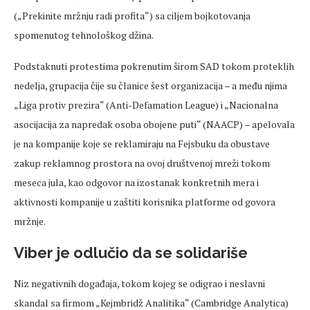
(„Prekinite mržnju radi profita“) sa ciljem bojkotovanja
spomenutog tehnološkog džina.
Podstaknuti protestima pokrenutim širom SAD tokom proteklih
nedelja, grupacija čije su članice šest organizacija – a među njima
„Liga protiv prezira“ (Anti-Defamation League) i „Nacionalna
asocijacija za napredak osoba obojene puti“ (NAACP) – apelovala
je na kompanije koje se reklamiraju na Fejsbuku da obustave
zakup reklamnog prostora na ovoj društvenoj mreži tokom
meseca jula, kao odgovor na izostanak konkretnih mera i
aktivnosti kompanije u zaštiti korisnika platforme od govora
mržnje.
Viber je odlučio da se solidariše
Niz negativnih događaja, tokom kojeg se odigrao i neslavni
skandal sa firmom „Kejmbridž Analitika“ (Cambridge Analytica)