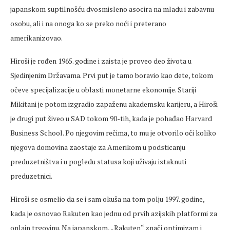
japanskom suptilnošću dvosmisleno asocira na mladu i zabavnu
osobu, ali i na onoga ko se preko noći i preterano
amerikanizovao.
Hiroši je rođen 1965. godine i zaista je proveo deo života u
Sjedinjenim Državama. Prvi put je tamo boravio kao dete, tokom
očeve specijalizacije u oblasti monetarne ekonomije. Stariji
Mikitani je potom izgradio zapaženu akademsku karijeru, a Hiroši
je drugi put živeo u SAD tokom 90-tih, kada je pohađao Harvard
Business School. Po njegovim rečima, to mu je otvorilo oči koliko
njegova domovina zaostaje za Amerikom u podsticanju
preduzetništva i u pogledu statusa koji uživaju istaknuti
preduzetnici.
Hiroši se osmelio da se i sam okuša na tom polju 1997. godine,
kada je osnovao Rakuten kao jednu od prvih azijskih platformi za
onlajn trgovinu. Na japanskom, „Rakuten“ znači optimizam i