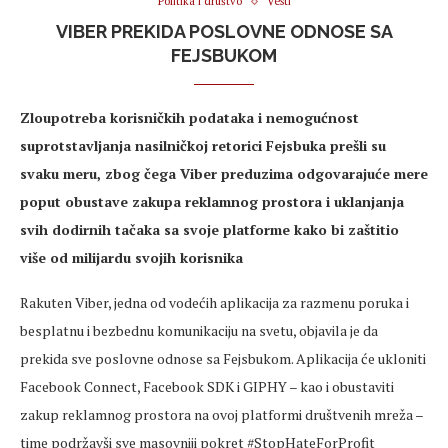
Politika i društvo
Vesti
VIBER PREKIDA POSLOVNE ODNOSE SA
FEJSBUKOM
Zloupotreba korisničkih podataka i nemogućnost
suprotstavljanja nasilničkoj retorici Fejsbuka prešli su
svaku meru, zbog čega Viber preduzima odgovarajuće mere
poput obustave zakupa reklamnog prostora i uklanjanja
svih dodirnih tačaka sa svoje platforme kako bi zaštitio
više od milijardu svojih korisnika
Rakuten Viber, jedna od vodećih aplikacija za razmenu poruka i
besplatnu i bezbednu komunikaciju na svetu, objavila je da
prekida sve poslovne odnose sa Fejsbukom. Aplikacija će ukloniti
Facebook Connect, Facebook SDK i GIPHY – kao i obustaviti
zakup reklamnog prostora na ovoj platformi društvenih mreža –
time podržavši sve masovniji pokret #StopHateForProfit