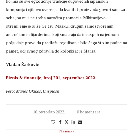
kojima su sve egzotičnije tradicije dugovečnih japanskih
kompanija i njihovo uverenje da kvalitet proizvoda govori sam za
sebe, pa mu i ne treba naročita promocija. Mikitanijevo
stremljenje je bliže Gejtsu, Masku i drugim samostvorenim
američkim milijarderima, koji smatraju da im uspeh na jednom
polju daje pravo da predlažu regulisanje bilo čega što im padne na
pamet, od javnog zdravlja do kolonizacije Marsa.
Vladan Žarković
Biznis & finansije, broj 201, septembar 2022.
Foto: Manos Gkikas, Unsplash
10. октобар 2022.
0 komentara
IT i nauka