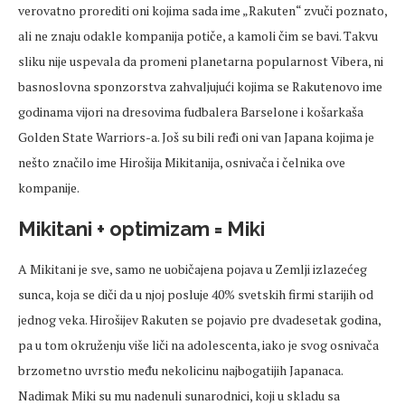
verovatno prorediti oni kojima sada ime „Rakuten“ zvuči poznato,
ali ne znaju odakle kompanija potiče, a kamoli čim se bavi. Takvu
sliku nije uspevala da promeni planetarna popularnost Vibera, ni
basnoslovna sponzorstva zahvaljujući kojima se Rakutenovo ime
godinama vijori na dresovima fudbalera Barselone i košarkaša
Golden State Warriors-a. Još su bili ređi oni van Japana kojima je
nešto značilo ime Hirošija Mikitanija, osnivača i čelnika ove
kompanije.
Mikitani + optimizam = Miki
A Mikitani je sve, samo ne uobičajena pojava u Zemlji izlazećeg
sunca, koja se diči da u njoj posluje 40% svetskih firmi starijih od
jednog veka. Hirošijev Rakuten se pojavio pre dvadesetak godina,
pa u tom okruženju više liči na adolescenta, iako je svog osnivača
brzometno uvrstio među nekolicinu najbogatijih Japanaca.
Nadimak Miki su mu nadenuli sunarodnici, koji u skladu sa