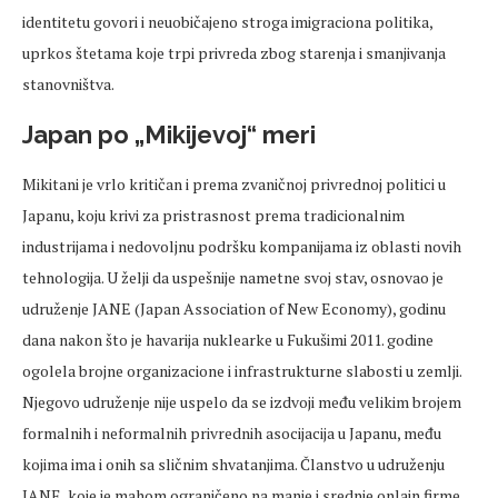
identitetu govori i neuobičajeno stroga imigraciona politika,
uprkos štetama koje trpi privreda zbog starenja i smanjivanja
stanovništva.
Japan po „Mikijevoj“ meri
Mikitani je vrlo kritičan i prema zvaničnoj privrednoj politici u
Japanu, koju krivi za pristrasnost prema tradicionalnim
industrijama i nedovoljnu podršku kompanijama iz oblasti novih
tehnologija. U želji da uspešnije nametne svoj stav, osnovao je
udruženje JANE (Japan Association of New Economy), godinu
dana nakon što je havarija nuklearke u Fukušimi 2011. godine
ogolela brojne organizacione i infrastrukturne slabosti u zemlji.
Njegovo udruženje nije uspelo da se izdvoji među velikim brojem
formalnih i neformalnih privrednih asocijacija u Japanu, među
kojima ima i onih sa sličnim shvatanjima. Članstvo u udruženju
JANE, koje je mahom ograničeno na manje i srednje onlajn firme,