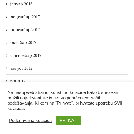
јануар 2018
децембар 2017
новембар 2017
октобар 2017
септембар 2017
август 2017
јул 2017
Na našoj web stranici koristimo kolačiće kako bismo vam
јун 2017
pružili najrelevantnije iskustvo pamćenjem vaših
podešavanja. Klikom na "Prihvati", prihvatate upotrebu SVIH
мај 2017
kolačića.
април 2017
Podešavanja kolačića
PRIHVATI
март 2017