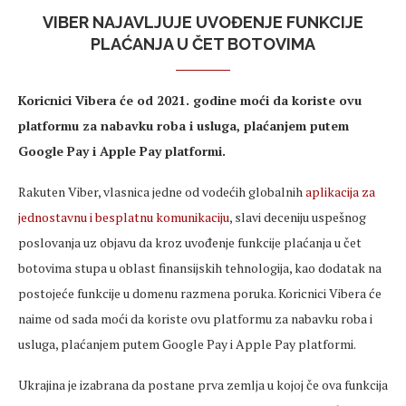
VIBER NAJAVLJUJE UVOĐENJE FUNKCIJE
PLAĆANJA U ČET BOTOVIMA
Koricnici Vibera će od 2021. godine moći da koriste ovu
platformu za nabavku roba i usluga, plaćanjem putem
Google Pay i Apple Pay platformi.
Rakuten Viber, vlasnica jedne od vodećih globalnih
aplikacija za
jednostavnu i besplatnu komunikaciju
, slavi deceniju uspešnog
poslovanja uz objavu da kroz uvođenje funkcije plaćanja u čet
botovima stupa u oblast finansijskih tehnologija, kao dodatak na
postojeće funkcije u domenu razmena poruka. Koricnici Vibera će
naime od sada moći da koriste ovu platformu za nabavku roba i
usluga, plaćanjem putem Google Pay i Apple Pay platformi.
Ukrajina je izabrana da postane prva zemlja u kojoj če ova funkcija