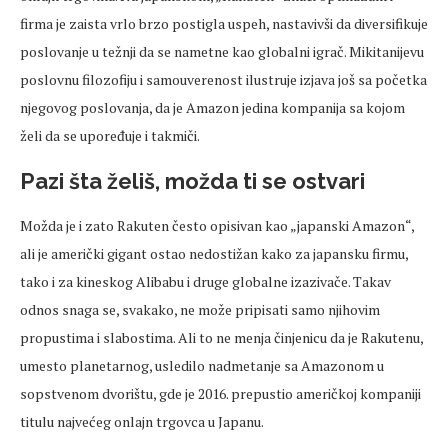
firma je zaista vrlo brzo postigla uspeh, nastavivši da diversifikuje
poslovanje u težnji da se nametne kao globalni igrač. Mikitanijevu
poslovnu filozofiju i samouverenost ilustruje izjava još sa početka
njegovog poslovanja, da je Amazon jedina kompanija sa kojom
želi da se upoređuje i takmiči.
Pazi šta želiš, možda ti se ostvari
Možda je i zato Rakuten često opisivan kao „japanski Amazon“,
ali je američki gigant ostao nedostižan kako za japansku firmu,
tako i za kineskog Alibabu i druge globalne izazivače. Takav
odnos snaga se, svakako, ne može pripisati samo njihovim
propustima i slabostima. Ali to ne menja činjenicu da je Rakutenu,
umesto planetarnog, usledilo nadmetanje sa Amazonom u
sopstvenom dvorištu, gde je 2016. prepustio američkoj kompaniji
titulu najvećeg onlajn trgovca u Japanu.