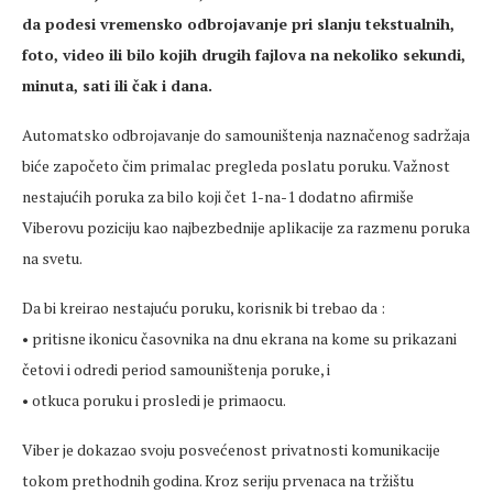
da podesi vremensko odbrojavanje pri slanju tekstualnih,
foto, video ili bilo kojih drugih fajlova na nekoliko sekundi,
minuta, sati ili čak i dana.
Automatsko odbrojavanje do samouništenja naznačenog sadržaja
biće započeto čim primalac pregleda poslatu poruku. Važnost
nestajućih poruka za bilo koji čet 1-na-1 dodatno afirmiše
Viberovu poziciju kao najbezbednije aplikacije za razmenu poruka
na svetu.
Da bi kreirao nestajuću poruku, korisnik bi trebao da :
• pritisne ikonicu časovnika na dnu ekrana na kome su prikazani
četovi i odredi period samouništenja poruke, i
• otkuca poruku i prosledi je primaocu.
Viber je dokazao svoju posvećenost privatnosti komunikacije
tokom prethodnih godina. Kroz seriju prvenaca na tržištu