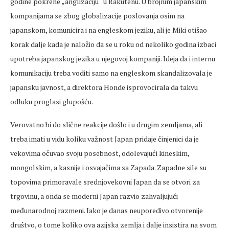
godine pokrene „anglizaciju“ u Rakutenu. U brojnim japanskim
kompanijama se zbog globalizacije poslovanja osim na
japanskom, komunicira i na engleskom jeziku, ali je Miki otišao
korak dalje kada je naložio da se u roku od nekoliko godina izbaci
upotreba japanskog jezika u njegovoj kompaniji. Ideja da i internu
komunikaciju treba voditi samo na engleskom skandalizovala je
japansku javnost, a direktora Honde isprovocirala da takvu
odluku proglasi glupošću.
Verovatno bi do slične reakcije došlo i u drugim zemljama, ali
treba imati u vidu koliku važnost Japan pridaje činjenici da je
vekovima očuvao svoju posebnost, odolevajući kineskim,
mongolskim, a kasnije i osvajačima sa Zapada. Zapadne sile su
topovima primoravale srednjovekovni Japan da se otvori za
trgovinu, a onda se moderni Japan razvio zahvaljujući
međunarodnoj razmeni. Iako je danas neuporedivo otvorenije
društvo, o tome koliko ova azijska zemlja i dalje insistira na svom