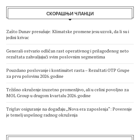
СКОРАШЊИ ЧЛАНЦИ
Zašto Dunav presušuje: Klimatske promene jesu uzrok, da li su i
jedini krivac
Generali ostvario odličan rast operativnog i prilagođenog neto
rezultata zahvaljujući svim poslovnim segmentima
Pouzdano poslovanje i kontinuitet rasta – Rezultati OTP Grupe
za prvu polovinu 2026. godine
Tržišno okruženje izuzetno promenljivo, ali u celini povoljno za
MOL Group u drugom kvartalu 2026. godine
Triglav osiguranje na događaju „Nova era zaposlenja“: Poverenje
je temelj uspešnog radnog okruženja