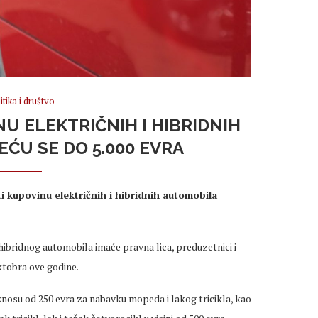
itika i društvo
NU ELEKTRIČNIH I HIBRIDNIH
ĆU SE DO 5.000 EVRA
i kupovinu električnih i hibridnih automobila
hibridnog automobila imaće pravna lica, preduzetnici i
oktobra ove godine.
znosu od 250 evra za nabavku mopeda i lakog tricikla, kao