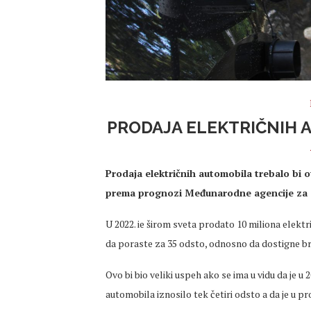
PRODAJA ELEKTRIČNIH 
Prodaja električnih automobila trebalo bi o
prema prognozi Međunarodne agencije za e
U 2022. ie širom sveta prodato 10 miliona elektr
da poraste za 35 odsto, odnosno da dostigne br
Ovo bi bio veliki uspeh ako se ima u vidu da je u
automobila iznosilo tek četiri odsto a da je u p