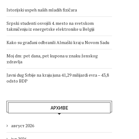
Istorijski uspeh naših mladih fizičara
Srpski studenti osvojili 4. mesto na svetskom
takmičenju iz energetske elektronike u Belgiji
Kako su građani odbranili Almaški kraj u Novom Sadu
Moj dm: pet dana, pet kupona u znaku ženskog
zdravlja
Javni dug Srbije na kraju juna 41,29 milijardi evra – 43,8
odsto BDP
АРХИВЕ
август 2026
јул 2026