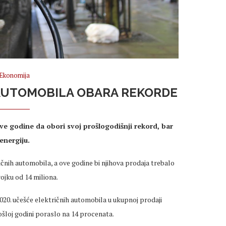
Ekonomija
AUTOMOBILA OBARA REKORDE
ve godine da obori svoj prošlogodišnji rekord, bar
nergiju.
ičnih automobila, a ove godine bi njihova prodaja trebalo
ojku od 14 miliona.
 2020. učešće električnih automobila u ukupnoj prodaji
rošloj godini poraslo na 14 procenata.