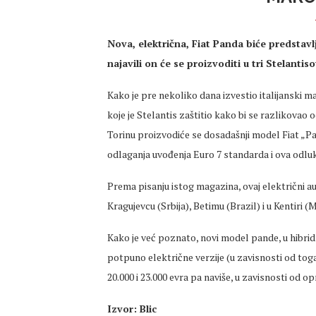
Nova, električna, Fiat Panda biće predstavlj
najavili on će se proizvoditi u tri Stelanti
Kako je pre nekoliko dana izvestio italijanski m
koje je Stelantis zaštitio kako bi se razlikovao o
Torinu proizvodiće se dosadašnji model Fiat „Pa
odlaganja uvođenja Euro 7 standarda i ova odlu
Prema pisanju istog magazina, ovaj električni a
Kragujevcu (Srbija), Betimu (Brazil) i u Kentiri (
Kako je već poznato, novi model pande, u hibridno
potpuno električne verzije (u zavisnosti od toga
20.000 i 23.000 evra pa naviše, u zavisnosti od o
Izvor: Blic