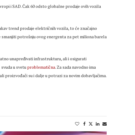
 Evropi i SAD. Čak 60 odsto globalne prodaje ovih vozila
av trend prodaje električnih vozila, to će značajno
ine smanjiti potrošnju ovog energenta za pet miliona barela
tno unapređivati infrastrukturu, ali i osigurati
o svuda u svetu
problematična
. Za sada navodno ima
 ali proizvođači su i dalje u potrazi za novim dobavljačima.