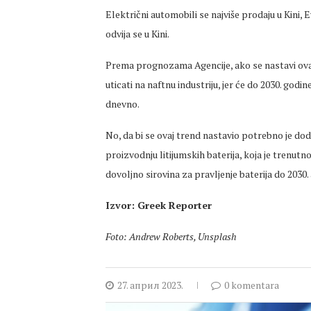
Električni automobili se najviše prodaju u Kini,
odvija se u Kini.
Prema prognozama Agencije, ako se nastavi ovak
uticati na naftnu industriju, jer će do 2030. god
dnevno.
No, da bi se ovaj trend nastavio potrebno je doda
proizvodnju litijumskih baterija, koja je trenutn
dovoljno sirovina za pravljenje baterija do 2030.
Izvor: Greek Reporter
Foto: Andrew Roberts, Unsplash
27. април 2023.
0 komentara