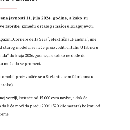
ena javnosti 11. jula 2024. godine, a kako su
sove fabrike, između ostalog i našoj u Kragujevcu.
agazin „Corriere della Sera“, električna „Pandina“, ime
d starog modela, se neće proizvoditi u Italiji. U fabrici u
nda“ do kraja 2026. godine, a ukoliko ne dođe do
ka može da se promeni.
utomobil proizvodiće se u Stelantisovim fabrikama u
Maroko).
j verziji, koštaće od 15.000 evra naviše, a dok će
 da li će moći da pređu 200 ili 320 kilometara) koštati od
preme.