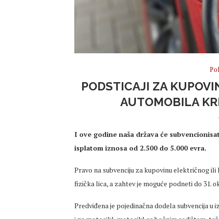
Pol
PODSTICAJI ZA KUPOVI
AUTOMOBILA KRE
I ove godine naša država će subvencionisat
isplatom iznosa od 2.500 do 5.000 evra.
Pravo na subvenciju za kupovinu električnog ili 
fizička lica, a zahtev je moguće podneti do 31. 
Predviđena je pojedinačna dodela subvencija u i