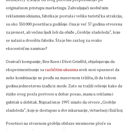
originalnom pristupu marketingu. Zahvaljujući neobičnim
reklamnim idejama, fabrika je postala i velika turistička atrakcija,
sa oko 350.000 posetilaca godišnje. Ona je već 37 godina otvorena
za javnost, ali većina ljudi želi da obiđe „Groblje sladoleda“, koje
se nalazi u dvorištu fabrike. Šta je bio razlog za ovako
ekscentričnu zamisao?
Osnivači kompanije, Ben Koen i Džeri Grinfild, objašnjavaju da
eksperimentisanje sa
različitim ukusima
uvek nosi opasnost da
neke kombinacije ne prođu na masovnom tržištu, ili da tokom
godina jednostavno izađu iz mode. Zato su tražili rešenje kako da
rizike ovog posla pretvore u dobar posao, manu u reklamu i
gubitak u dobitak. Najzad im je 1997. sinulo da otvore „Groblje
sladoleda“, koje je dostupno u dve inkarnacije, virtuelnoj i fizičkoj.
Posetioci na stvarnom groblju obilaze mramorne ploče sa