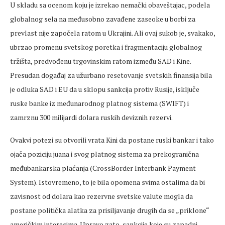
U skladu sa ocenom koju je izrekao nemački obaveštajac, podela
globalnog sela na međusobno zavađene zaseoke u borbi za
prevlast nije započela ratom u Ukrajini. Ali ovaj sukob je, svakako,
ubrzao promenu svetskog poretka i fragmentaciju globalnog
tržišta, predvođenu trgovinskim ratom između SAD i Kine.
Presudan događaj za užurbano resetovanje svetskih finansija bila
je odluka SAD i EU da u sklopu sankcija protiv Rusije, isključe
ruske banke iz međunarodnog platnog sistema (SWIFT) i
zamrznu 300 milijardi dolara ruskih deviznih rezervi.
Ovakvi potezi su otvorili vrata Kini da postane ruski bankar i tako
ojača poziciju juana i svog platnog sistema za prekogranična
međubankarska plaćanja (CrossBorder Interbank Payment
System). Istovremeno, to je bila opomena svima ostalima da bi
zavisnost od dolara kao rezervne svetske valute mogla da
postane politička alatka za prisiljavanje drugih da se „priklone“
američkim interesima. Upravo zato, sankcije koje su zapadni