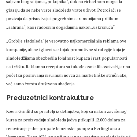
šaljivim biografijama „pokojnika“, dok na virtuelnom mogu da
glasaju da se neke vrste sladoleda vrate u život. Potrošači se
pozivaju da prisustvuju i pogrebnim ceremonijama prilikom
„sahrana“, kao i radosnim događajima nakon „uskrsnuća“.
„Groblje sladoleda“ je verovatno najkomercijalnija reklama ove
kompanije, ali ne i glavni sastojak promotivne strategije koja je
sladoledžijama obezbedila lojalnost kupaca i rast popularnosti
na tržištu. Reklamnu recepturu su takođe osmislili osnivači, jer na
početku poslovanja nisu imali novca za marketinške stručnjake,
već samo čvrsta društvena ubeđenja.
Preduzetnici kontrakulture
Koen i Grinfild su prijatelji iz detinjstva, koji su nakon završenog
kursa za proizvodnju sladoleda jedva prikupili 12.000 dolara za
renoviranje jedne propale benzinske pumpe u Berlingtonu u
Vermontu. Tu su 1978. otvorili svoju prvu prodavnicu sladoleda od