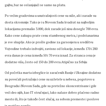
gajbu, bar ne oslanjajući se samo na platu.
Po većim gradovima u unutrašnjosti cene su niže, ali i zarade su
dosta skromnije. Tako je i u Novom Sadu kvadrat na najboljim
lokacijama premašio 3.000, dok zarade još nisu dosegle 700 evra.
Kako cene zakupa prate cenu stambenog metra, i podstanarima
je sve skuplje. Ako je prošle godine za garsonjeru u središtvu
Vojvodine trebalo izdvojiti, zavisno od lokacije, između 170 i 280
evra danas je cena između 50 i 70 evra iznad. Za stranca cena je
dodatno viša, često od 150 do 200 evra.Atipično za Srbiju
Od početka marta izbeglice iz zaraćenih Rusije i Ukrajine dodatno
su povećali potražnju i cene su uzletele u nebesa, pogotovo u
Beogradu i Novom Sadu, gde su pretežno skoncentrisane i gde
veći deo njih, kao IT stručnjaci, lako nalaze dobro plaćeno radno
mesto ili, što je takođe čest slučaj, sa sobom premeste i poslove
iz matične zemlje.