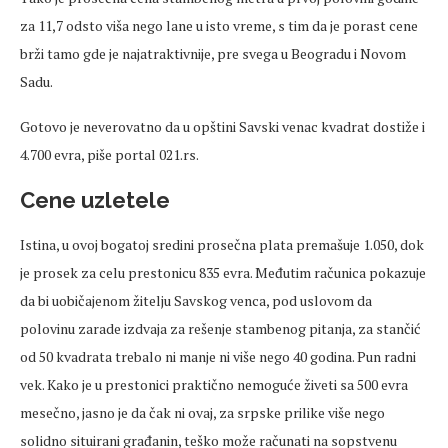
za 11,7 odsto viša nego lane u isto vreme, s tim da je porast cene
brži tamo gde je najatraktivnije, pre svega u Beogradu i Novom
Sadu.
Gotovo je neverovatno da u opštini Savski venac kvadrat dostiže i
4.700 evra, piše portal 021.rs.
Cene uzletele
Istina, u ovoj bogatoj sredini prosečna plata premašuje 1.050, dok
je prosek za celu prestonicu 835 evra. Međutim računica pokazuje
da bi uobičajenom žitelju Savskog venca, pod uslovom da
polovinu zarade izdvaja za rešenje stambenog pitanja, za stančić
od 50 kvadrata trebalo ni manje ni više nego 40 godina. Pun radni
vek. Kako je u prestonici praktično nemoguće živeti sa 500 evra
mesečno, jasno je da čak ni ovaj, za srpske prilike više nego
solidno situirani građanin, teško može računati na sopstvenu