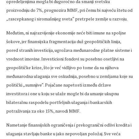
opredeljenjima mogla bi dugoročno da smanji svetsku
proizvodnju do 7%, prognozira MMF, pri čemu bi najveću štetu od
„rascepkanog i siromašnijeg sveta“ pretrpele zemlje u razvoju.
Međutim, ni najrazvijenije ekonomije neće biti imune na spoljne
šokove, jer finansijska fragmentacija duž geopolitičkih linija,
pored stranih investicija, ugrožava međunarodne platne sisteme i
vrednost imovine. Investicioni fondovi su posebno osetljivi na
geopolitičke krize, što je već vidljivo po tome da su njihova
međunarodna ulaganja sve oskudnija, posebno u zemljama koje su
politički „sumnjive“. Pojačane napetosti između države
investitora i one u koju se ulaže mogle bi da umanje ukupnu
bilateralnu raspodelu portfeljnih ulaganja i bankarskih
potraživanja za oko 15%, navodi MMF.
Nametanje finansijskih ograničenja i prekogranični odlivi kredita i
ulaganja stavljaju banke u jako nepovoljan položaj. Sve veća