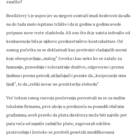
značilo?
Ben&Jerry’s je uspeo jer su njegovi osnivači imali hrabrosti da uđu
na do tada malo ispitano tržište i da iz godine u godinu uvode
potpuno nove vrste sladoleda. Ali ono što ih je zaista izdvojilo od
konkurencije bila je njihovo preduzetništvo kontrakulture. Od
samog početka su se deklarisali kao protivnici vladajućih normi
koje obespravljuju „malog“ čoveka i kao neko ko se zalaže za
humanije, pravednije i tolerantnije društvo, odgovorno i prema
ljudima i prema prirodi, uključujući i poruke da „korporacije nisu
ljudi“, te da „veliki novac ne predstavlja slobodu“.
Već tokom ranog razvoja poslovanja povezivali su se sa malim
lokalnim firmama, prve akcije u preduzeću su ponudili običnim
građanima, uveli pravilo da plata direktora može biti najviše pet
puta veća od najniže radničke plate, zagovarali održivu
proizvodnju i žestoko se protivili genetski modifikovanoj