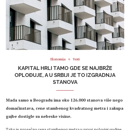
Ekonomija
Vesti
KAPITAL HRLI TAMO GDE SE NAJBRŽE
OPLOĐUJE, A U SRBIJI JE TO IZGRADNJA
STANOVA
Mada samo u Beogradu ima oko 126.000 stanova više nego
domaćinstava, cene stambenog kvadratnog metra i zakupa
gajbe dostigle su nebeske visine.
Tako je prosečna cena stambenog metra u prvoj polovini godine