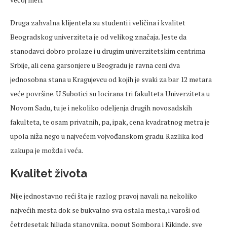
Druga zahvalna klijentela su studenti i veličina i kvalitet
Beogradskog univerziteta je od velikog značaja. Jeste da
stanodavci dobro prolaze i u drugim univerzitetskim centrima
Srbije, ali cena garsonjere u Beogradu je ravna ceni dva
jednosobna stana u Kragujevcu od kojih je svaki za bar 12 metara
veće površine. U Subotici su locirana tri fakulteta Univerziteta u
Novom Sadu, tu je i nekoliko odeljenja drugih novosadskih
fakulteta, te osam privatnih, pa, ipak, cena kvadratnog metra je
upola niža nego u najvećem vojvođanskom gradu. Razlika kod
zakupa je možda i veća.
Kvalitet života
Nije jednostavno reći šta je razlog pravoj navali na nekoliko
najvećih mesta dok se bukvalno sva ostala mesta, i varoši od
četrdesetak hiljada stanovnika, poput Sombora i Kikinde, sve