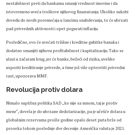
nestabilnost preti da bankama smanji vrednost imovine i da
istovremeno uveća troškove njihovog finansiranja. Ukoliko sukobi
dovedu do novih poremećaja u lancima snabdevanja, to će ubrzati
pad privrednih aktivnosti i opet pogurati inflaciju.
Posledično, ovo će uvećati tržišne i kreditne gubitke banaka i
dodatno smanjiti njihovu profitabilnost i kapitalizaciju. Tako se
ulazi u začarani krug, jer će banke, bežeći od rizika, uveliko
usporiti kreditiranje privrede, a time još više opteretiti privredni
rast, upozorava MMF.
Revolucija protiv dolara
Nimalo suptilna politika SAD „ko nije sa mnom, taj je protiv
mene“, dovela je do ubrzane dedolarizacije, pa je učešće dolara u
globalnim rezervama prošle godine opalo deset puta brže od
proseka tokom poslednje dve decenije. Američka valuta je 2021.