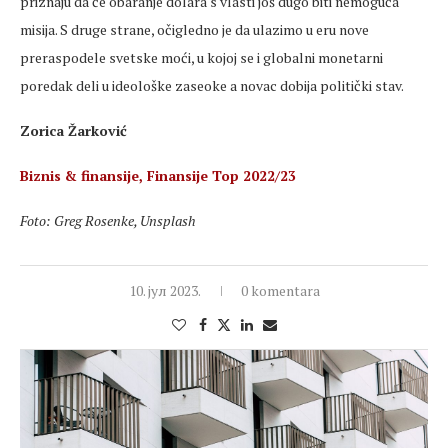
priznaju da će obaranje dolara s vlasti još dugo biti nemoguća
misija. S druge strane, očigledno je da ulazimo u eru nove
preraspodele svetske moći, u kojoj se i globalni monetarni
poredak deli u ideološke zaseoke a novac dobija politički stav.
Zorica Žarković
Biznis & finansije, Finansije Top 2022/23
Foto: Greg Rosenke, Unsplash
10. јул 2023.
0 komentara