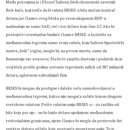
Među potonjima je i Džozef Saliven, bivši ekonomski savetnik
Bele kuće, koji ističe da bi valuta BRIKS-a bila moćan izazivač
dolaru, jer članice ovog bloka po svom ukupnom BDP-u
nadmašuju ne samo SAD, već i sve države koje čine G7. Ako bi
postojeće i eventualne buduće članice BRIKS-a koristile za
međunarodnu trgovinu samo svoju valutu, koju Saliven hipotetički
naziva „brik“ (cigla), mogle bi, na prvom mestu, same da
finansiraju sav svoj uvoz. Šta bi to značilo ilustruje i podatak da je
ovaj blok prošle godine ostvario trgovinski suficit od 387 milijardi
dolara, uglavnom zahvaljujući Kini.
BRIKS bi mogao da postigne i daleko veću samodovoljnost u
međunarodnoj trgovini, kakva nije moguća sa bilo kojom drugom
svetskom valutom. Pošto valutnu uniju BRIKS-a – za razliku od
bilo koje pre nje – ne bi činile države ujedinjene međusobnim
teritorijalnim granicama, njene članice bi mogle da proizvode širi
spektar dobara od bilo koje postojeće monetarne unije. To je