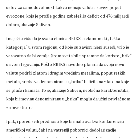
uslov za samodovoljnost kakvu nemaju valutni savezi poput
evrozone, koja je prošle godine zabeležila deficit od 476 milijardi
dolara, ukazuje Saliven.
Imajući u vidu da je svaka članica BRIKS-a ekonomski „teška
kategorija“ u svom regionu, od koje su zavisni njeni susedi, vrlo je
verovatno da bi zemlje širom sveta bile spremne da koriste „brik“
u svom trgovanju. Pošto BRIKS navodno planira da svoju novu
valutu podrži zlatom i drugim vrednim metalima, poput retkih
metala, sredstva denominirana u „briku“ bi ličila na zlato na koje
se plaća i kamata. To je, ukazuje Saliven, neobična karakteristika,
koja bi imovinu denominiranu u „briku“ mogla da učini privlačnom
za investitore.
Ipak, i pored svih prednosti koje bi imala ovakva konkurencija
američkoj valuti, čak i najvatreniji pobornici dedolarizacije