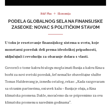
B&F Plus
Ekonomija
PODELA GLOBALNOG SELA NA FINANSIJSKE
ZASEOKE: NOVAC S POLITIČKIM STAVOM
U toku je resetovanje finansijskog sistema u svetu, koje
monetarni poredak deli prema ideološkoj pripadnosti,
uključujući i revoluciju za obaranje dolara s vlasti.
Govoreći o tome kakvu bi ulogu mogla imati Rusija a kakvu Kina u
borbi za novi svetski poredak, šef nemačke obaveštajne službe
Tomas Haldenvang je, između ostalog, rekao: „Kada razgovaram
sa stranim partnerima, oni uvek kažu – Rusija je oluja, a Kina
klimatska promena. Dakle, moraćemo da se pripremimo za ovu
klimatsku promenu u narednim godinama“.