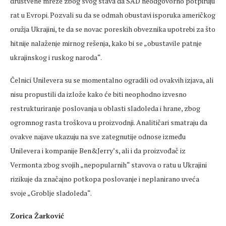
društvene mreže zbog svog stava da SAD neodgovorno potpiruju
rat u Evropi. Pozvali su da se odmah obustavi isporuka američkog
oružja Ukrajini, te da se novac poreskih obveznika upotrebi za što
hitnije nalaženje mirnog rešenja, kako bi se „obustavile patnje
ukrajinskog i ruskog naroda“.
Čelnici Unilevera su se momentalno ogradili od ovakvih izjava, ali
nisu propustili da izlože kako će biti neophodno izvesno
restrukturiranje poslovanja u oblasti sladoleda i hrane, zbog
ogromnog rasta troškova u proizvodnji. Analitičari smatraju da
ovakve najave ukazuju na sve zategnutije odnose između
Unilevera i kompanije Ben&Jerry’s, ali i da proizvođač iz
Vermonta zbog svojih „nepopularnih“ stavova o ratu u Ukrajini
rizikuje da značajno potkopa poslovanje i neplanirano uveća
svoje „Groblje sladoleda“.
Zorica Žarković