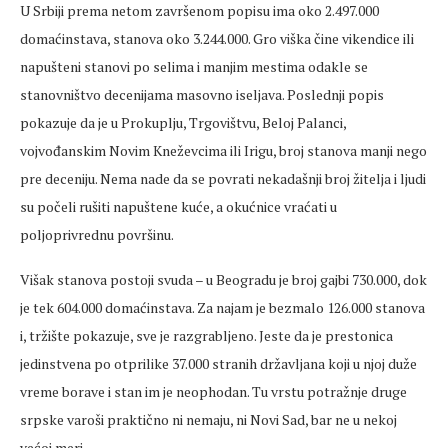
U Srbiji prema netom završenom popisu ima oko 2.497.000
domaćinstava, stanova oko 3.244.000. Gro viška čine vikendice ili
napušteni stanovi po selima i manjim mestima odakle se
stanovništvo decenijama masovno iseljava. Poslednji popis
pokazuje da je u Prokuplju, Trgovištvu, Beloj Palanci,
vojvođanskim Novim Kneževcima ili Irigu, broj stanova manji nego
pre deceniju. Nema nade da se povrati nekadašnji broj žitelja i ljudi
su počeli rušiti napuštene kuće, a okućnice vraćati u
poljoprivrednu površinu.
Višak stanova postoji svuda – u Beogradu je broj gajbi 730.000, dok
je tek 604.000 domaćinstava. Za najam je bezmalo 126.000 stanova
i, tržište pokazuje, sve je razgrabljeno. Jeste da je prestonica
jedinstvena po otprilike 37.000 stranih državljana koji u njoj duže
vreme borave i stan im je neophodan. Tu vrstu potražnje druge
srpske varoši praktično ni nemaju, ni Novi Sad, bar ne u nekoj
većoj meri.