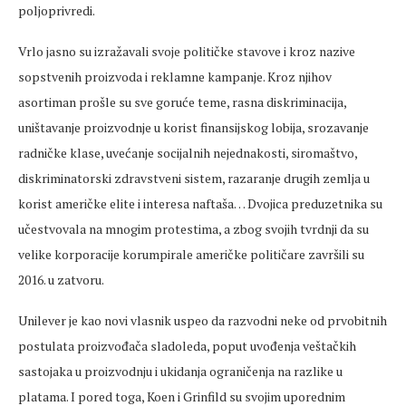
poljoprivredi.
Vrlo jasno su izražavali svoje političke stavove i kroz nazive
sopstvenih proizvoda i reklamne kampanje. Kroz njihov
asortiman prošle su sve goruće teme, rasna diskriminacija,
uništavanje proizvodnje u korist finansijskog lobija, srozavanje
radničke klase, uvećanje socijalnih nejednakosti, siromaštvo,
diskriminatorski zdravstveni sistem, razaranje drugih zemlja u
korist američke elite i interesa naftaša… Dvojica preduzetnika su
učestvovala na mnogim protestima, a zbog svojih tvrdnji da su
velike korporacije korumpirale američke političare završili su
2016. u zatvoru.
Unilever je kao novi vlasnik uspeo da razvodni neke od prvobitnih
postulata proizvođača sladoleda, poput uvođenja veštačkih
sastojaka u proizvodnju i ukidanja ograničenja na razlike u
platama. I pored toga, Koen i Grinfild su svojim uporednim