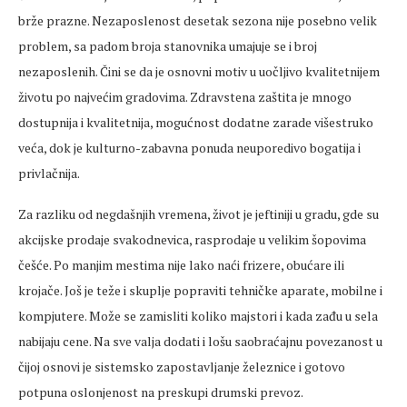
brže prazne. Nezaposlenost desetak sezona nije posebno velik
problem, sa padom broja stanovnika umajuje se i broj
nezaposlenih. Čini se da je osnovni motiv u uočljivo kvalitetnijem
životu po najvećim gradovima. Zdravstena zaštita je mnogo
dostupnija i kvalitetnija, mogućnost dodatne zarade višestruko
veća, dok je kulturno-zabavna ponuda neuporedivo bogatija i
privlačnija.
Za razliku od negdašnjih vremena, život je jeftiniji u gradu, gde su
akcijske prodaje svakodnevica, rasprodaje u velikim šopovima
češće. Po manjim mestima nije lako naći frizere, obućare ili
krojače. Još je teže i skuplje popraviti tehničke aparate, mobilne i
kompjutere. Može se zamisliti koliko majstori i kada zađu u sela
nabijaju cene. Na sve valja dodati i lošu saobraćajnu povezanost u
čijoj osnovi je sistemsko zapostavljanje železnice i gotovo
potpuna oslonjenost na preskupi drumski prevoz.