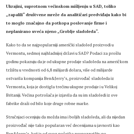
Ukrajini, suprotnom većinskom mišljenju u SAD, toliko
„zapalili“ društvene mreže da analitičari predviđaju kako bi
to moglo značajno da potkopa poslovanje firme i
neplanirano uveća njeno „Groblje sladoleda“.
Kako to da se najpopularniji američki sladoled proizvodi u
Vermontu, sedmoj najhladnijoj državi u SAD? Podaci za prošlu
godinu pokazuju da je od ukupne prodaje sladoleda na američkom
tržištu u vrednosti od 6,8 milijardi dolara, više od milijarde
ostvarila kompanija Ben&Jerry’s, proizvođač sladoleda iz
Vermonta, koja je dostigla trećinu ukupne prodaje i u Velikoj
Britaniji. Većina potrošača je izjavila da su im sladoledi iz ove
fabrike draži od bilo koje druge robne marke.
Stručnjaci ocenjuju da možda ima i boljih sladoleda, ali da nijedan
proizvođač nije tako popularan već decenijama u javnosti kao
Ben&Jerry’s, koji je od svog početka prepoznatljiv po