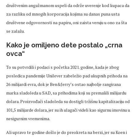
društvenim angažmanom uspeli da održe uverenje kod kupaca da
za razliku od mnogih korporacija kojima su danas puna usta
društvene odgovornosti na papiru, oni zaista veruju u ono za šta
se zalažu.
Kako je omiljeno dete postalo „crna
ovca“
To su potvrdili i podaci s početka 2021. godine, kada je zbog
posledica pandemije Unilever zabeležio pad ukupnih prihoda na
26 milijardi evra, dok je Ben&Jerry’s ostao najbolje rangirana
marka sladoleda u SAD, sa prihodima koji su premašili milijardu
dolara. Proizvođači sladoleda su dostigli tržišnu kapitalizaciju od
101,5 milijarde dolara, jer su ih ulagači videli kao sigurnu imovinu u
nesigurnim vremenima.
Ali upravo te godine došlo je do preokreta na berzi, jer su Koen i