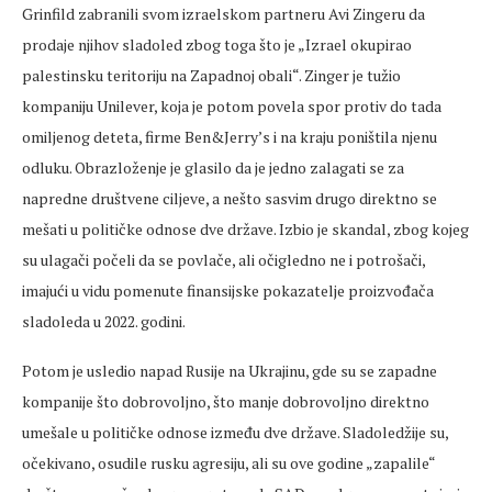
Grinfild zabranili svom izraelskom partneru Avi Zingeru da
prodaje njihov sladoled zbog toga što je „Izrael okupirao
palestinsku teritoriju na Zapadnoj obali“. Zinger je tužio
kompaniju Unilever, koja je potom povela spor protiv do tada
omiljenog deteta, firme Ben&Jerry’s i na kraju poništila njenu
odluku. Obrazloženje je glasilo da je jedno zalagati se za
napredne društvene ciljeve, a nešto sasvim drugo direktno se
mešati u političke odnose dve države. Izbio je skandal, zbog kojeg
su ulagači počeli da se povlače, ali očigledno ne i potrošači,
imajući u vidu pomenute finansijske pokazatelje proizvođača
sladoleda u 2022. godini.
Potom je usledio napad Rusije na Ukrajinu, gde su se zapadne
kompanije što dobrovoljno, što manje dobrovoljno direktno
umešale u političke odnose između dve države. Sladoledžije su,
očekivano, osudile rusku agresiju, ali su ove godine „zapalile“