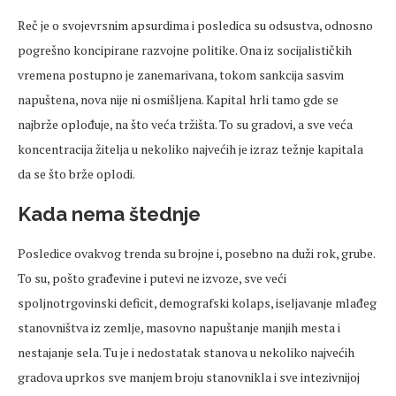
Reč je o svojevrsnim apsurdima i posledica su odsustva, odnosno
pogrešno koncipirane razvojne politike. Ona iz socijalističkih
vremena postupno je zanemarivana, tokom sankcija sasvim
napuštena, nova nije ni osmišljena. Kapital hrli tamo gde se
najbrže oplođuje, na što veća tržišta. To su gradovi, a sve veća
koncentracija žitelja u nekoliko najvećih je izraz težnje kapitala
da se što brže oplodi.
Kada nema štednje
Posledice ovakvog trenda su brojne i, posebno na duži rok, grube.
To su, pošto građevine i putevi ne izvoze, sve veći
spoljnotrgovinski deficit, demografski kolaps, iseljavanje mlađeg
stanovništva iz zemlje, masovno napuštanje manjih mesta i
nestajanje sela. Tu je i nedostatak stanova u nekoliko najvećih
gradova uprkos sve manjem broju stanovnikla i sve intezivnijoj