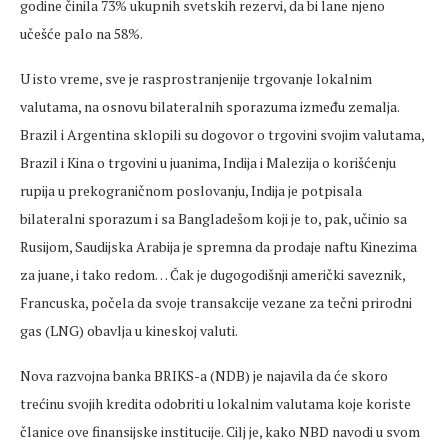
godine činila 73% ukupnih svetskih rezervi, da bi lane njeno
učešće palo na 58%.
U isto vreme, sve je rasprostranjenije trgovanje lokalnim
valutama, na osnovu bilateralnih sporazuma između zemalja.
Brazil i Argentina sklopili su dogovor o trgovini svojim valutama,
Brazil i Kina o trgovini u juanima, Indija i Malezija o korišćenju
rupija u prekograničnom poslovanju, Indija je potpisala
bilateralni sporazum i sa Bangladešom koji je to, pak, učinio sa
Rusijom, Saudijska Arabija je spremna da prodaje naftu Kinezima
za juane, i tako redom… Čak je dugogodišnji američki saveznik,
Francuska, počela da svoje transakcije vezane za tečni prirodni
gas (LNG) obavlja u kineskoj valuti.
Nova razvojna banka BRIKS-a (NDB) je najavila da će skoro
trećinu svojih kredita odobriti u lokalnim valutama koje koriste
članice ove finansijske institucije. Cilj je, kako NBD navodi u svom