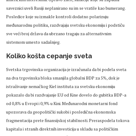
saveznici uveli Rusiji neplanirano su im se vratile kao bumerang.
Posledice koje su izmakle kontroli dodatno polarizuju
međunarodnu politiku, razdvajaju svetsku ekonomiju i podstiču
sve veći broj država da ubrzano tragaju za alternativnim
sistemom umesto sadašnjeg.
Koliko košta cepanje sveta
Svetska trgovinska organizacija je izračunala da bi podela sveta
na dva trgovinska bloka smanjila globalni BDP za 5%, dok je
istraživanje nemačkog Kiel instituta za svetsku ekonomiju
pokazalo da bi razdvajanje EU od Kine dovelo do gubitka BDP-a
od 0,8% u Evropi i 0,9% u Kini. Međunarodni monetarni fond
upozorava da geopolitički sukobi i posledična ekonomska
fragmentacija prete finansijskoj stabilnosti. Preraspodela tokova
kapitala i stranih direktnih investicija u skladu sa političkim