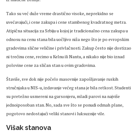
Tako su već duže vreme drastično visoke, neprekidno se
uvećavajući, i cene zakupa i cene stambenog kvadratnog metra.
Atipična situacija za Srbiju u kojoj je tradicionalno cena zakupa u
odnosu na cenu stana bila uočljivo niža nego što je po evropskim
gradovima slične veličine i privlačnosti. Zakup često nije dostizao
ni trećinu cene, recimo u Kelnu ili Nantu, a nikako nije bio iznad
polovine cene za sličan stan u ovim gradovima.
Štaviše, sve dok nije počelo masovnije zapošljavanje ruskih
stručnjaka u NIS-u, izdavanje većeg stana je bila retkost. Studenti
su pretežno usmereni na garsonjeru, mladi parovi na najviše
jednoiposoban stan. No, sada sve što se ponudi odmah plane,
pogotovo nedostajući veliki stanovi i luksuznije vile.
Višak stanova