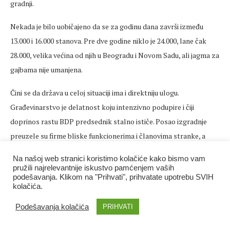
gradnji.
Nekada je bilo uobičajeno da se za godinu dana završi između
13.000 i 16.000 stanova. Pre dve godine niklo je 24.000, lane čak
28.000, velika većina od njih u Beogradu i Novom Sadu, ali jagma za
gajbama nije umanjena.
Čini se da država u celoj situaciji ima i direktniju ulogu.
Građevinarstvo je delatnost koju intenzivno podupire i čiji
doprinos rastu BDP predsednik stalno ističe. Posao izgradnje
preuzele su firme bliske funkcionerima i članovima stranke, a
stanove svuda u svetu, tako i u Srbiji, kupuje pre svega elita,
Na našoj web stranici koristimo kolačiće kako bismo vam
najbogatiji sloj.
pružili najrelevantnije iskustvo pamćenjem vaših
podešavanja. Klikom na "Prihvati", prihvatate upotrebu SVIH
kolačića.
Zabeležena je i za Srbiju nova pojava kupovina većeg broja
stanova, pa postoji ne mali broj vlasnika po desetak i više
Podešavanja kolačića
PRIHVATI
stanova. U vreme kada je novac, i onaj evropski, počeo da gubi