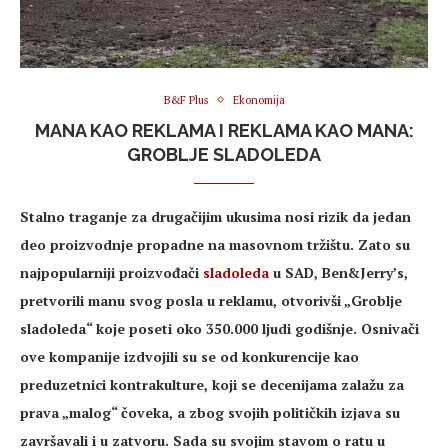
B&F Plus
Ekonomija
MANA KAO REKLAMA I REKLAMA KAO MANA:
GROBLJE SLADOLEDA
Stalno traganje za drugačijim ukusima nosi rizik da jedan
deo proizvodnje propadne na masovnom tržištu. Zato su
najpopularniji proizvođači
sladoleda
u SAD, Ben&Jerry’s,
pretvorili manu svog posla u reklamu, otvorivši „Groblje
sladoleda“ koje poseti oko 350.000 ljudi godišnje. Osnivači
ove kompanije izdvojili su se od konkurencije kao
preduzetnici kontrakulture, koji se decenijama zalažu za
prava „malog“ čoveka, a zbog svojih političkih izjava su
završavali i u zatvoru. Sada su svojim stavom o ratu u