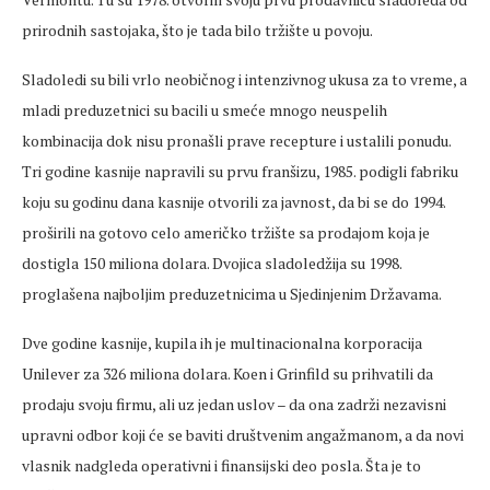
prirodnih sastojaka, što je tada bilo tržište u povoju.
Sladoledi su bili vrlo neobičnog i intenzivnog ukusa za to vreme, a
mladi preduzetnici su bacili u smeće mnogo neuspelih
kombinacija dok nisu pronašli prave recepture i ustalili ponudu.
Tri godine kasnije napravili su prvu franšizu, 1985. podigli fabriku
koju su godinu dana kasnije otvorili za javnost, da bi se do 1994.
proširili na gotovo celo američko tržište sa prodajom koja je
dostigla 150 miliona dolara. Dvojica sladoledžija su 1998.
proglašena najboljim preduzetnicima u Sjedinjenim Državama.
Dve godine kasnije, kupila ih je multinacionalna korporacija
Unilever za 326 miliona dolara. Koen i Grinfild su prihvatili da
prodaju svoju firmu, ali uz jedan uslov – da ona zadrži nezavisni
upravni odbor koji će se baviti društvenim angažmanom, a da novi
vlasnik nadgleda operativni i finansijski deo posla. Šta je to