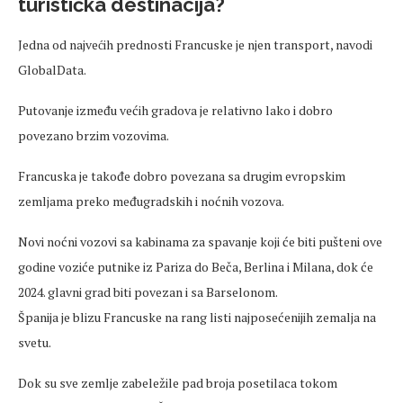
turistička destinacija?
Jedna od najvećih prednosti Francuske je njen transport, navodi
GlobalData.
Putovanje između većih gradova je relativno lako i dobro
povezano brzim vozovima.
Francuska je takođe dobro povezana sa drugim evropskim
zemljama preko međugradskih i noćnih vozova.
Novi noćni vozovi sa kabinama za spavanje koji će biti pušteni ove
godine voziće putnike iz Pariza do Beča, Berlina i Milana, dok će
2024. glavni grad biti povezan i sa Barselonom.
Španija je blizu Francuske na rang listi najposećenijih zemalja na
svetu.
Dok su sve zemlje zabeležile pad broja posetilaca tokom