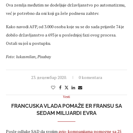
Ova zemlja međutim ne dodeljuje državljanstvo po automatizmu,
već je potrebno da oni koji ga žele podnesu zahtev.
Kako navodi AFP, od 3.000 osoba koje su se do sada prijavile 74 je
dobilo državljanstvo a 693 je u poslednjoj fazi ovog procesa.
Ostali su još u postupku.
Foto: lukasmilan, Pixabay
23. децембар 2020.
0 komentara
Vesti
FRANCUSKA VLADA POMAŽE ER FRANSU SA
SEDAM MILIJARDI EVRA
Posle odluke SAD da svojim
avio-kompanijama pomogne sa 25