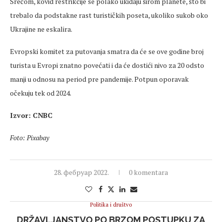
Srećom, kovid restrikcije se polako ukidaju širom planete, što bi
trebalo da podstakne rast turističkih poseta, ukoliko sukob oko
Ukrajine ne eskalira.
Evropski komitet za putovanja smatra da će se ove godine broj
turista u Evropi znatno povećati i da će dostići nivo za 20 odsto
manji u odnosu na period pre pandemije. Potpun oporavak
očekuju tek od 2024.
Izvor: CNBC
Foto: Pixabay
28. фебруар 2022.
0 komentara
Politika i društvo
DRŽAVLJANSTVO PO BRZOM POSTUPKU ZA