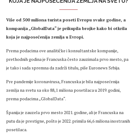
KOJA JE NAJPOSEĆENIJA ZEMLJA NA SVETU?
Više od 500 miliona turista poseti Evropu svake godine, a
kompanija „GlobalData“ je prikupila brojke kako bi otkrila
koja je najposećenija zemlja u Evropi.
Prema podacima ove analitičke i konsultantske kompanije,
prethodnih godina je Francuska često zauzimala prvo mesto, pa
je tako i sada spremna da zadrži titulu, piše Euronews Srbija.
Pre pandemije koronavirusa, Francuska je bila najposećenija
zemlja na svetu sa oko 88,1 miliona posetilaca u 2019. godini,
prema podacima „GlobalData“.
Španija je zauzela prvo mesto 2021. godine, ali je Francuska na
putu da je prestigne, pošto je 2022. primila 66,6 miliona inostranih
posetilaca.