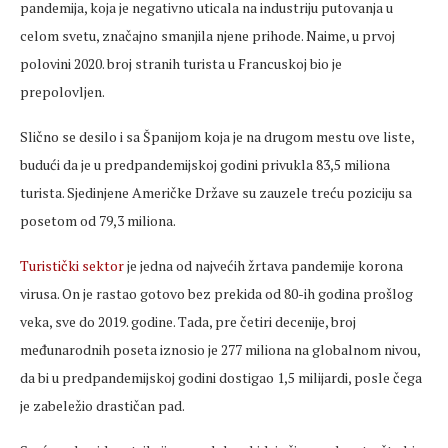
pandemija, koja je negativno uticala na industriju putovanja u
celom svetu, značajno smanjila njene prihode. Naime, u prvoj
polovini 2020. broj stranih turista u Francuskoj bio je
prepolovljen.
Slično se desilo i sa Španijom koja je na drugom mestu ove liste,
budući da je u predpandemijskoj godini privukla 83,5 miliona
turista. Sjedinjene Američke Države su zauzele treću poziciju sa
posetom od 79,3 miliona.
Turistički sektor
je jedna od najvećih žrtava pandemije korona
virusa. On je rastao gotovo bez prekida od 80-ih godina prošlog
veka, sve do 2019. godine. Tada, pre četiri decenije, broj
međunarodnih poseta iznosio je 277 miliona na globalnom nivou,
da bi u predpandemijskoj godini dostigao 1,5 milijardi, posle čega
je zabeležio drastičan pad.