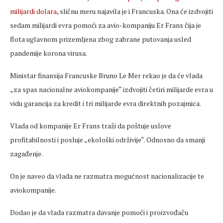
milijardi dolara
, sličnu meru najavila je i Francuska. Ona će izdvojiti
sedam milijardi evra pomoći za avio-kompaniju Er Frans čija je
flota uglavnom prizemljena zbog zabrane putovanja usled
pandemije korona virusa.
Ministar finansija Francuske Bruno Le Mer rekao je da će vlada
„za spas nacionalne aviokompanije“ izdvojiti četiri milijarde evra u
vidu garancija za kredit i tri milijarde evra direktnih pozajmica.
Vlada od kompanije Er Frans traži da poštuje uslove
profitabilnosti i posluje „ekološki održivije“. Odnosno da smanji
zagađenje.
On je naveo da vlada ne razmatra mogućnost nacionalizacije te
aviokompanije.
Dodao je da vlada razmatra davanje pomoći i proizvođaču