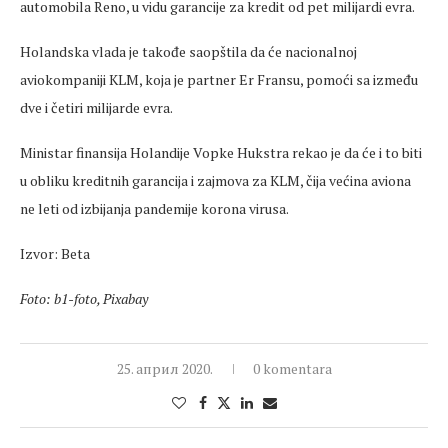
automobila Reno, u vidu garancije za kredit od pet milijardi evra.
Holandska vlada je takođe saopštila da će nacionalnoj
aviokompaniji KLM, koja je partner Er Fransu, pomoći sa između
dve i četiri milijarde evra.
Ministar finansija Holandije Vopke Hukstra rekao je da će i to biti
u obliku kreditnih garancija i zajmova za KLM, čija većina aviona
ne leti od izbijanja pandemije korona virusa.
Izvor: Beta
Foto: b1-foto, Pixabay
25. април 2020.
0 komentara