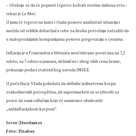
– Očekuje se da će popusti trgovce koštati stotine miliona evra –
rekao je Le Mer.
U junu će trgovci na malo i vlada ponovo analizirati situaciju i
možda od velikih dobavljača robe za široku potrošnju zatražiti da
s maloprodajnim kompanijama ponovo pregovaraju o cenama.
Inflacija je u Francuskoj u februaru neočekivano povećana na 7,2
odsto, sa 7 odsto u januaru, delimično i zbog viših cena hrane,
pokazuju podaci statističkog zavoda INSEE.
U početku je Vlada pokušala da definiše jedinstvenu korpu
svakodnevnih potrepština, ali supermarketi su se izborili za
pravo da sami odlučuju koje će namirnice obuhvatiti
„antiinflacijskom korpom“.
Izvor:24sedam.rs
Foto: Pixabay