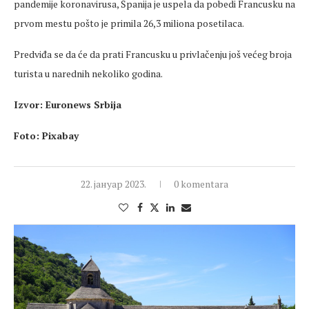
pandemije koronavirusa, Španija je uspela da pobedi Francusku na
prvom mestu pošto je primila 26,3 miliona posetilaca.
Predviđa se da će da prati Francusku u privlačenju još većeg broja
turista u narednih nekoliko godina.
Izvor: Euronews Srbija
Foto: Pixabay
22. јануар 2023.
0 komentara