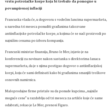
vrstu potrošačke korpe koja bi trebalo da pomogne u
povampirenoj inflaciji
Francuska vlada će, u dogovoru s vodećim lancima supermarketa,
u naredna tri meseca ponuditi građanima takozvane
antiinflacijske potrošačke korpe, u kojima će se naći proizvodi po
najnižim cenama po izboru kompanija.
Francuski ministar finansija, Bruno le Mer, izjavio je na
konferenciji za novinare nakon sastanka s direktorima lanaca
supermarketa, da je s njima postigao dogovor o antiinflacijskoj
korpi, koju će sami definisati kako bi građanima smanjili troškove
osnovnih namirnica.
Maloprodajne firme pristale su da ponude kupcima „najniže
moguće cene“ u razdoblju od tri meseca za artikle koje će same
odabrati, rekao je Le Mer, prenosi Figaro.