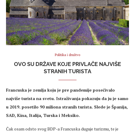
Politika i društvo
OVO SU DRŽAVE KOJE PRIVLAČE NAJVIŠE
STRANIH TURISTA
Francuska je zemlja koju je pre pandemije posećivalo
najviše turista na svetu. Istraživanja pokazuju da ju je samo
u 2019. posetilo 90 miliona stranih turista. Slede je Španija,
SAD, Kina, Italija, Turska i Meksiko.
Čak osam odsto svog BDP-a Francuska duguje turizmu, te je