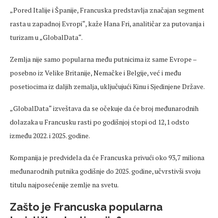
„Pored Italije i Španije, Francuska predstavlja značajan segment
rasta u zapadnoj Evropi“, kaže Hana Fri, analitičar za putovanja i
turizam u „GlobalData“.
Zemlja nije samo popularna među putnicima iz same Evrope –
posebno iz Velike Britanije, Nemačke i Belgije, već i među
posetiocima iz daljih zemalja, uključujući Kinu i Sjedinjene Države.
„GlobalData“ izveštava da se očekuje da će broj međunarodnih
dolazaka u Francusku rasti po godišnjoj stopi od 12,1 odsto
između 2022. i 2025. godine.
Kompanija je predvidela da će Francuska privući oko 93,7 miliona
međunarodnih putnika godišnje do 2025. godine, učvrstivši svoju
titulu najposećenije zemlje na svetu.
Zašto je Francuska popularna