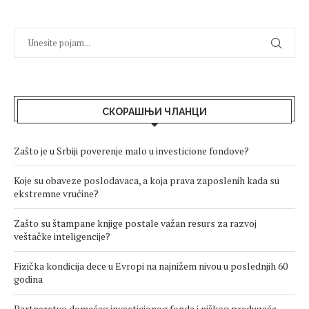
СКОРАШЊИ ЧЛАНЦИ
Zašto je u Srbiji poverenje malo u investicione fondove?
Koje su obaveze poslodavaca, a koja prava zaposlenih kada su
ekstremne vrućine?
Zašto su štampane knjige postale važan resurs za razvoj
veštačke inteligencije?
Fizička kondicija dece u Evropi na najnižem nivou u poslednjih 60
godina
Partnerstvo domaćeg investicionog fonda i niškog preduzeća