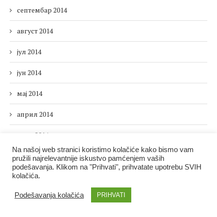
септембар 2014
август 2014
јул 2014
јун 2014
мај 2014
април 2014
март 2014
Na našoj web stranici koristimo kolačiće kako bismo vam
фебруар 2014
pružili najrelevantnije iskustvo pamćenjem vaših
podešavanja. Klikom na "Prihvati", prihvatate upotrebu SVIH
kolačića.
јануар 2014
Podešavanja kolačića
PRIHVATI
децембар 2013