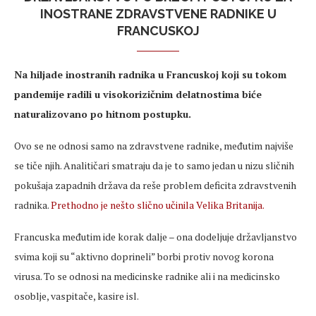
INOSTRANE ZDRAVSTVENE RADNIKE U
FRANCUSKOJ
Na hiljade inostranih radnika u Francuskoj koji su tokom
pandemije radili u visokorizičnim delatnostima biće
naturalizovano po hitnom postupku.
Ovo se ne odnosi samo na zdravstvene radnike, međutim najviše
se tiče njih. Analitičari smatraju da je to samo jedan u nizu sličnih
pokušaja zapadnih država da reše problem deficita zdravstvenih
radnika.
Prethodno je nešto slično učinila Velika Britanija.
Francuska međutim ide korak dalje – ona dodeljuje državljanstvo
svima koji su “aktivno doprineli” borbi protiv novog korona
virusa. To se odnosi na medicinske radnike ali i na medicinsko
osoblje, vaspitače, kasire isl.